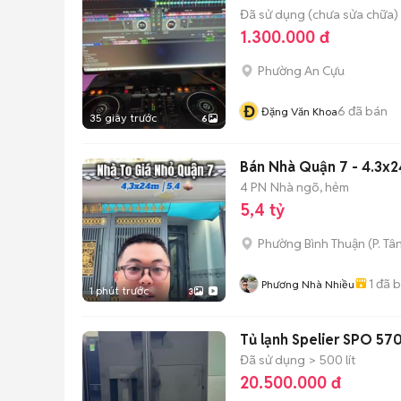
Đã sử dụng (chưa sửa chữa)
1.300.000 đ
Phường An Cựu
Đ
6
đã bán
Đặng Văn Khoa
35 giây trước
6
Bán Nhà Quận 7 - 4.3x2
4 PN
Nhà ngõ, hẻm
5,4 tỷ
Phường Bình Thuận
(
P. Tâ
1
đã 
Phương Nhà Nhiều
1 phút trước
3
Tủ lạnh Spelier SPO 570
Đã sử dụng
> 500 lít
20.500.000 đ