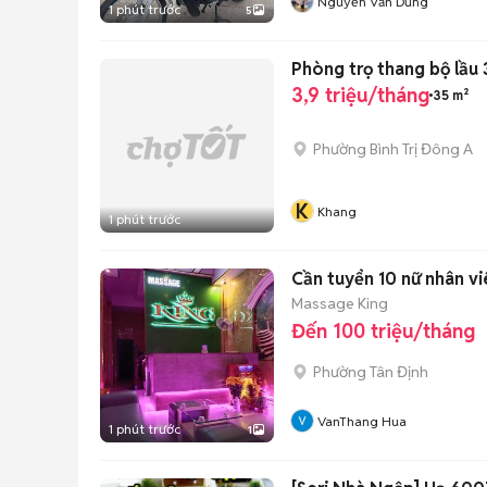
Nguyễn Văn Dũng
1 phút trước
5
Phòng trọ thang bộ lầu 
3,9 triệu/tháng
35 m²
Phường Bình Trị Đông A
K
Khang
1 phút trước
Cần tuyển 10 nữ nhân v
Massage King
Đến 100 triệu/tháng
Phường Tân Định
VanThang Hua
1 phút trước
1