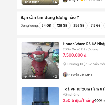
AHuy
1 phút trước
5
Bạn cần tìm
dung lượng
nào ?
Dung lượng:
64 GB
128 GB
256 GB
512 GB
Honda Wave RS Đỏ Nhậ
2006
Xe số
Đã sử dụng
7.500.000 đ
Phường 10
(
P. Gò Vấp
mới
Nguyễn Văn Dũng
1 phút trước
4
Toà VP 10*20m Hầm 8T
Văn phòng
250 triệu/tháng
2000 m