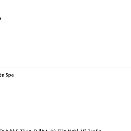
3
iên Spa