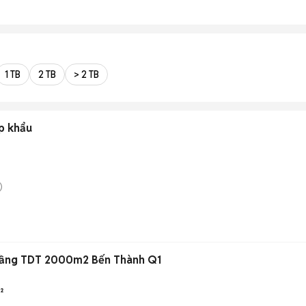
1 TB
2 TB
> 2 TB
p khẩu
)
ầng TDT 2000m2 Bến Thành Q1
²