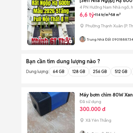
[Seri Nhà Ngộp] Hạ 600T
4 PN
Hướng Nam
Nhà ngõ, 
6,6 tỷ
114 tr/m²
58 m²
Phường Thạnh Xuân
(
P. T
Trung Nhà Đất 090188873
1 phút trước
12
Bạn cần tìm
dung lượng
nào ?
Dung lượng:
64 GB
128 GB
256 GB
512 GB
Máy bơm chìm 80W Xan
Đã sử dụng
300.000 đ
Xã Yên Thắng