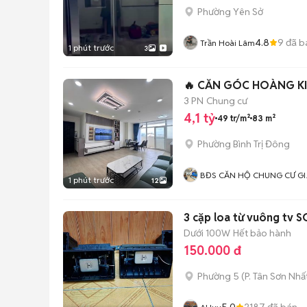
Phường Yên Sở
4.8
9
đã b
Trần Hoài Lâm
1 phút trước
3
🔥 CĂN GÓC HOÀNG KIM
3 PN
Chung cư
4,1 tỷ
49 tr/m²
83 m²
Phường Bình Trị Đông
BĐS CĂN HỘ CHUNG CƯ GI
1 phút trước
12
RẺ
3 cặp loa từ vuông tv 
Dưới 100W
Hết bảo hành
150.000 đ
Phường 5
(
P. Tân Sơn Nhấ
5.0
2187
đã bán