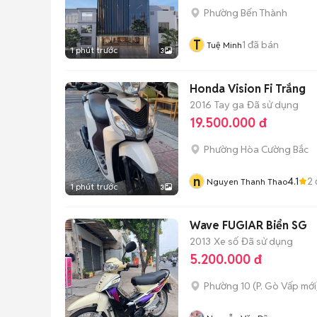
Phường Bến Thành
T
1
đã bán
Tuệ Minh
1 phút trước
3
Honda Vision Fi Trắng
2016
Tay ga
Đã sử dụng
19.500.000 đ
Phường Hòa Cường Bắc
n
4.1
2
Nguyen Thanh Thao
1 phút trước
3
Wave FUGIAR Biển SG
2013
Xe số
Đã sử dụng
5.200.000 đ
Phường 10
(
P. Gò Vấp
mới