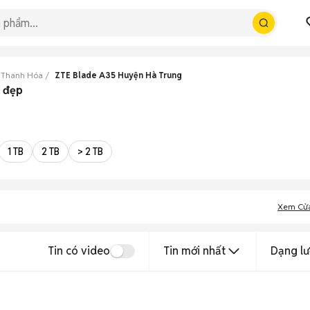
 Thanh Hóa
ZTE Blade A35 Huyện Hà Trung
a đẹp
1 TB
2 TB
> 2 TB
Xem Cử
Tin có video
Tin mới nhất
Dạng lư