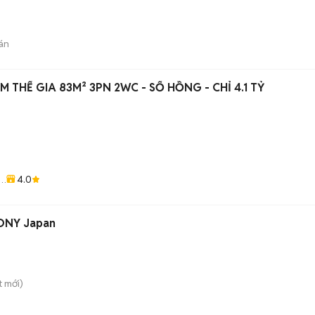
án
 THẾ GIA 83M² 3PN 2WC - SỔ HỒNG - CHỈ 4.1 TỶ
4.0
Á
SONY Japan
t
mới)