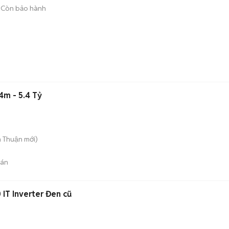
Còn bảo hành
4m - 5.4 Tỷ
n Thuận
mới)
bán
 IT Inverter Đen cũ