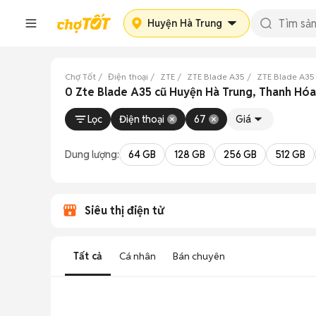
Huyện Hà Trung
Chợ Tốt
Điện thoại
ZTE
ZTE Blade A35
ZTE Blade A35
0 Zte Blade A35 cũ Huyện Hà Trung, Thanh Hó
Lọc
Điện thoại
67
Giá
Dung lượng:
64 GB
128 GB
256 GB
512 GB
Siêu thị điện tử
Tất cả
Cá nhân
Bán chuyên