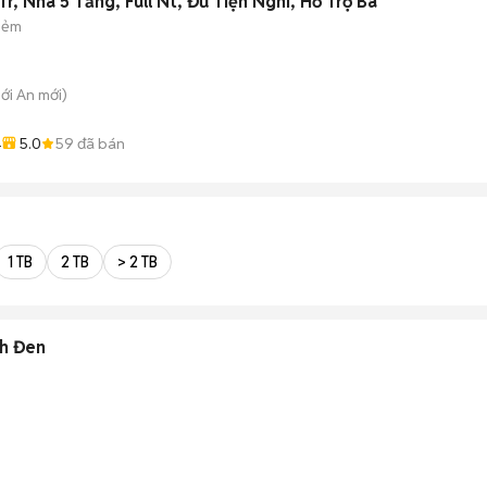
r, Nhà 5 Tầng, Full Nt, Đủ Tiện Nghi, Hỗ Trợ Ba
hẻm
hới An
mới)
5.0
59
đã bán
4
1 TB
2 TB
> 2 TB
h Đen