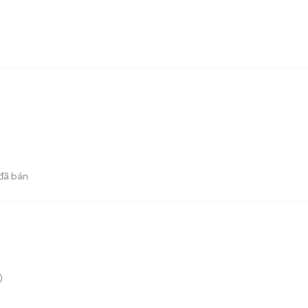
đã bán
)