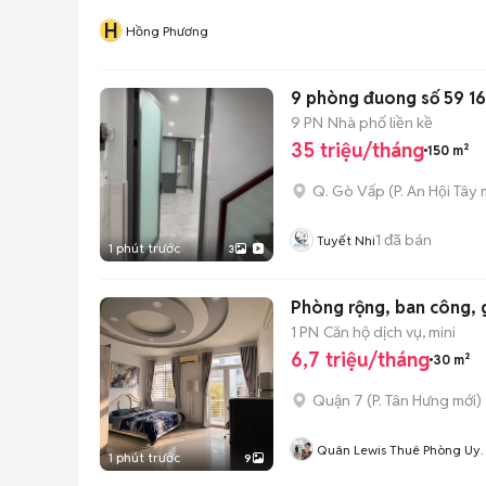
H
Hồng Phương
9 phòng đuong số 59 16
9 PN
Nhà phố liền kề
35 triệu/tháng
150 m²
Q. Gò Vấp
(
P. An Hội Tây
m
1
đã bán
Tuyết Nhi
1 phút trước
3
Phòng rộng, ban công, 
1 PN
Căn hộ dịch vụ, mini
6,7 triệu/tháng
30 m²
Quận 7
(
P. Tân Hưng
mới)
Quân Lewis Thuê Phòng Uy
1 phút trước
9
Tín