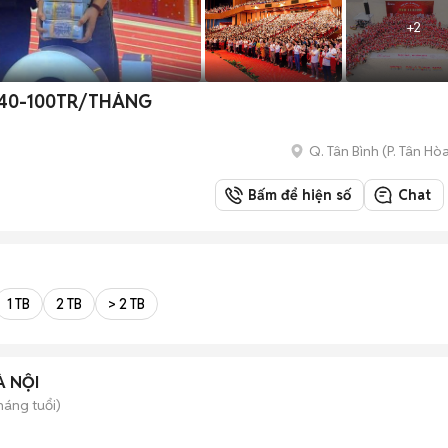
+
2
 40-100TR/THÁNG
Q. Tân Bình
(
P. Tân Hò
Bấm để hiện số
Chat
1 TB
2 TB
> 2 TB
À NỘI
háng tuổi)