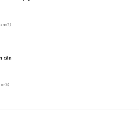
a
mới)
n căn
mới)