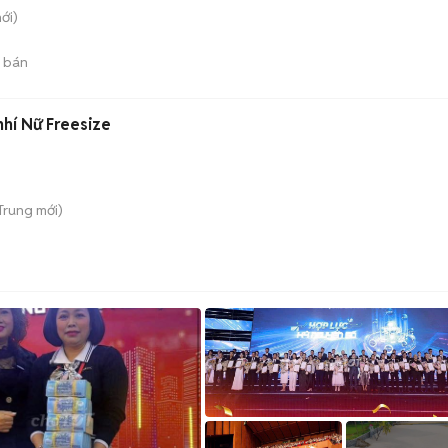
ới)
 bán
nhí Nữ Freesize
 Trung
mới)