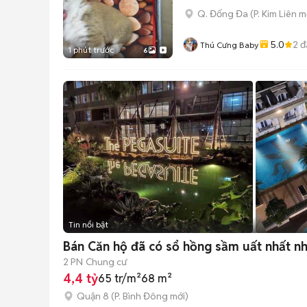
Q. Đống Đa
(
P. Kim Liên
mớ
5.0
2
đ
Thú Cưng Baby
1 phút trước
6
Tin nổi bật
Bán Căn hộ đã có sổ hồng sầm uất nhất n
2 PN
Chung cư
4,4 tỷ
65 tr/m²
68 m²
Quận 8
(
P. Bình Đông
mới)