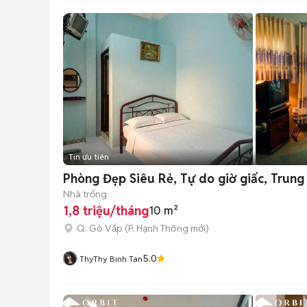
Tin ưu tiên
Phòng Đẹp Siêu Rẻ, Tự do giờ giấc, Trun
Nhà trống
1,8 triệu/tháng
10 m²
Q. Gò Vấp
(
P. Hạnh Thông
mới)
5.0
ThyThy Binh Tan