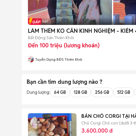
Tin nổi bật
LÀM THÊM KO CẦN KINH NGHIỆM - KIẾM
Bất Động Sản Thiên Khôi
Đến 100 triệu (lương khoán)
Tuyển Dụng BĐS Thiên Khôi
Bạn cần tìm
dung lượng
nào ?
Dung lượng:
64 GB
128 GB
256 GB
512 GB
BÁN CHÓ CORGI TẠI H
Chó Corgi
Chó con (dưới 3 t
3.600.000 đ