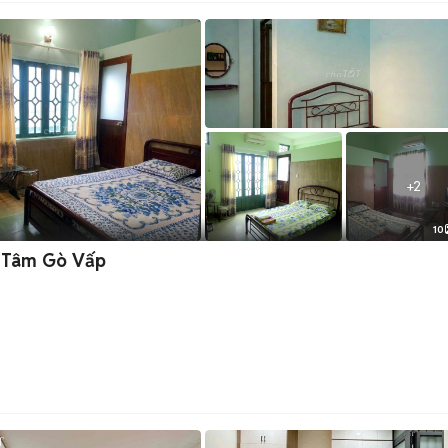
+
2
10
g Tâm Gò Vấp