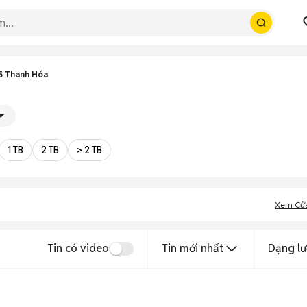
5 Thanh Hóa
1 TB
2 TB
> 2 TB
Xem Cử
Tin có video
Tin mới nhất
Dạng lư