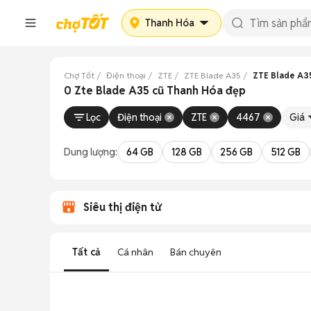
Thanh Hóa
Chợ Tốt
Điện thoại
ZTE
ZTE Blade A35
ZTE Blade A3
0 Zte Blade A35 cũ Thanh Hóa đẹp
Lọc
Điện thoại
ZTE
4467
Giá
Dung lượng:
64 GB
128 GB
256 GB
512 GB
Siêu thị điện tử
Tất cả
Cá nhân
Bán chuyên