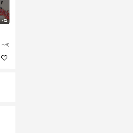
6
a
mới)