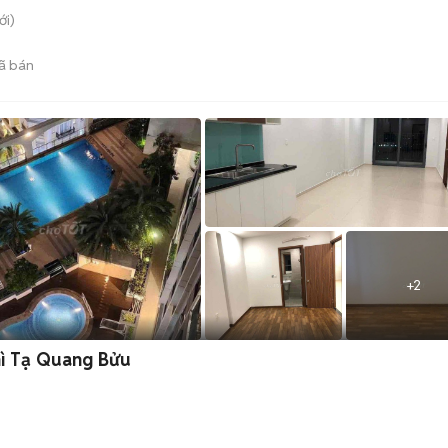
i)
ã bán
+
2
hì Tạ Quang Bửu