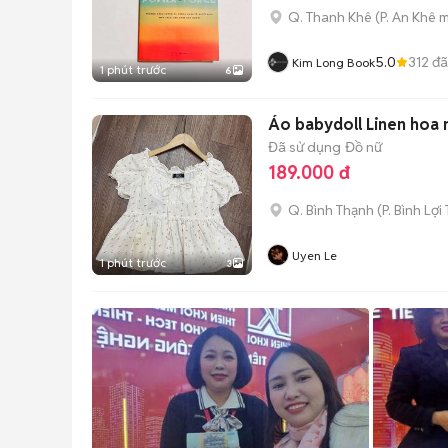
Q. Thanh Khê
(
P. An Khê
m
5.0
312
đã
Kim Long Book
1 phút trước
6
Áo babydoll Linen hoa 
Đã sử dụng
Đồ nữ
189.000 đ
Q. Bình Thạnh
(
P. Bình Lợi
Uyen Le
1 phút trước
3