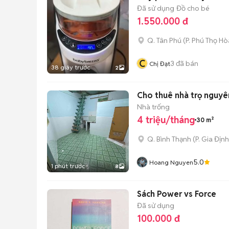
Đã sử dụng
Đồ cho bé
1.550.000 đ
Q. Tân Phú
(
P. Phú Thọ Hò
C
3
đã bán
Chị Đạt
38 giây trước
2
Cho thuê nhà trọ nguyê
Nhà trống
4 triệu/tháng
30 m²
Q. Bình Thạnh
(
P. Gia Định
5.0
Hoang Nguyen
1 phút trước
8
Sách Power vs Force
Đã sử dụng
100.000 đ