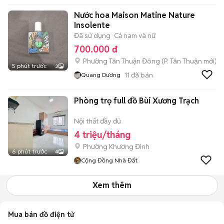
Nước hoa Maison Matine Nature
Insolente
Đã sử dụng
Cả nam và nữ
700.000 đ
Phường Tân Thuận Đông
(
P. Tân Thuận
mới)
5 phút trước
3
11
đã bán
Quang Dương
Phòng trọ full đồ Bùi Xương Trạch
Nội thất đầy đủ
4 triệu/tháng
Phường Khương Đình
6 phút trước
4
Cộng Đồng Nhà Đất
Xem thêm
Mua bán đồ điện tử