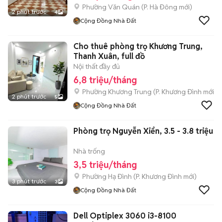
Phường Văn Quán
(
P. Hà Đông
mới)
2 phút trước
4
Cộng Đồng Nhà Đất
Cho thuê phòng trọ Khương Trung,
Thanh Xuân, full đồ
Nội thất đầy đủ
6,8 triệu/tháng
Phường Khương Trung
(
P. Khương Đình
mới)
2 phút trước
5
Cộng Đồng Nhà Đất
Phòng trọ Nguyễn Xiển, 3.5 - 3.8 triệu
Nhà trống
3,5 triệu/tháng
Phường Hạ Đình
(
P. Khương Đình
mới)
3 phút trước
3
Cộng Đồng Nhà Đất
Dell Optiplex 3060 i3-8100