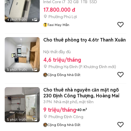
Intel Core i7
32 GB
1 TB
SSD
17.800.000 đ
Phường Phú Lợi
4 phút trước
6
T
Taxi May Mắn
Cho thuê phòng trọ 4.6tr Thanh Xuân
Nội thất đầy đủ
4,6 triệu/tháng
Phường Hạ Đình
(
P. Khương Đình
mới)
5 phút trước
5
Cộng Đồng Nhà Đất
Cho thuê nhà nguyên căn mặt ngõ
230 Định Công Thượng, Hoàng Mai
3 PN
Nhà mặt phố, mặt tiền
9 triệu/tháng
40 m²
Phường Định Công
5 phút trước
5
Cộng Đồng Nhà Đất