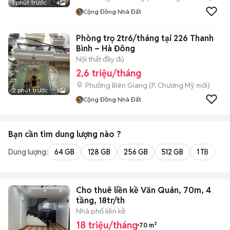
1 phút trước
4
Cộng Đồng Nhà Đất
Phòng trọ 2tr6/tháng tại 226 Thanh
Bình – Hà Đông
Nội thất đầy đủ
2,6 triệu/tháng
Phường Biên Giang
(
P. Chương Mỹ
mới)
2 phút trước
3
Cộng Đồng Nhà Đất
Bạn cần tìm
dung lượng
nào ?
Dung lượng:
64 GB
128 GB
256 GB
512 GB
1 TB
2 
Cho thuê liền kề Văn Quán, 70m, 4
tầng, 18tr/th
Nhà phố liền kề
18 triệu/tháng
70 m²