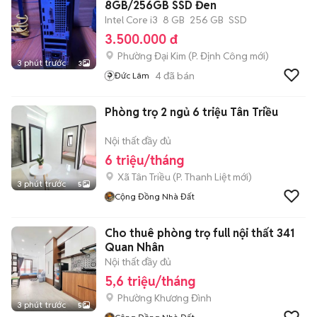
8GB/256GB SSD Đen
Intel Core i3
8 GB
256 GB
SSD
3.500.000 đ
Phường Đại Kim
(
P. Định Công
mới)
3 phút trước
3
4
đã bán
Đức Lâm
Phòng trọ 2 ngủ 6 triệu Tân Triều
Nội thất đầy đủ
6 triệu/tháng
Xã Tân Triều
(
P. Thanh Liệt
mới)
3 phút trước
5
Cộng Đồng Nhà Đất
Cho thuê phòng trọ full nội thất 341
Quan Nhân
Nội thất đầy đủ
5,6 triệu/tháng
Phường Khương Đình
3 phút trước
5