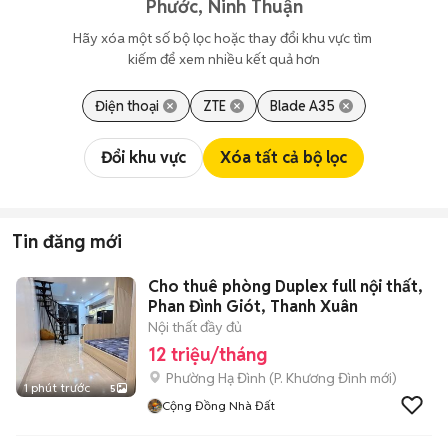
Phước, Ninh Thuận
Hãy xóa một số bộ lọc hoặc thay đổi khu vực tìm 
kiếm để xem nhiều kết quả hơn
Điện thoại
ZTE
Blade A35
Đổi khu vực
Xóa tất cả bộ lọc
Tin đăng mới
Cho thuê phòng Duplex full nội thất,
Phan Đình Giót, Thanh Xuân
Nội thất đầy đủ
12 triệu/tháng
Phường Hạ Đình
(
P. Khương Đình
mới)
1 phút trước
5
Cộng Đồng Nhà Đất