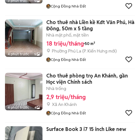
3 phút trước
5
Cộng Đồng Nhà Đất
Cho thuê nhà Liền kề Kđt Văn Phú, Hà
Đông, 50m x 5 tầng
Nhà mặt phố, mặt tiền
18 triệu/tháng
50 m²
Phường Phú La
(
P. Kiến Hưng
mới)
4 phút trước
5
Cộng Đồng Nhà Đất
Cho thuê phòng trọ An Khánh, gần
Học viện Chính sách
Nhà trống
2,9 triệu/tháng
Xã An Khánh
4 phút trước
4
Cộng Đồng Nhà Đất
Surface Book 3 i7 15 inch Like new