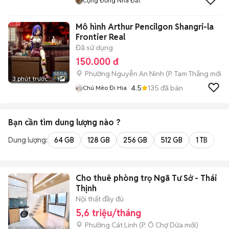
Cộng Đồng Nhà Đất
Mô hình Arthur Pencilgon Shangri-la
Frontier Real
Đã sử dụng
150.000 đ
Phường Nguyễn An Ninh
(
P. Tam Thắng
mới)
3 phút trước
1
4.5
135
đã bán
Chú Mèo Đi Hia
Bạn cần tìm
dung lượng
nào ?
Dung lượng:
64 GB
128 GB
256 GB
512 GB
1 TB
2 
Cho thuê phòng trọ Ngã Tư Sở - Thái
Thịnh
Nội thất đầy đủ
5,6 triệu/tháng
Phường Cát Linh
(
P. Ô Chợ Dừa
mới)