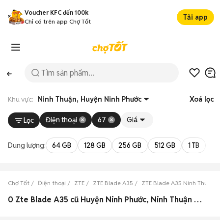
Voucher KFC đến 100k
Tải app
Chỉ có trên app Chợ Tốt
Khu vực:
Ninh Thuận, Huyện Ninh Phước
Xoá lọc
Điện thoại
67
Giá
Lọc
Dung lượng:
64 GB
128 GB
256 GB
512 GB
1 TB
2 
Chợ Tốt
Điện thoại
ZTE
ZTE Blade A35
ZTE Blade A35 Ninh Thuận
0 Zte Blade A35 cũ Huyện Ninh Phước, Ninh Thuận đẹp