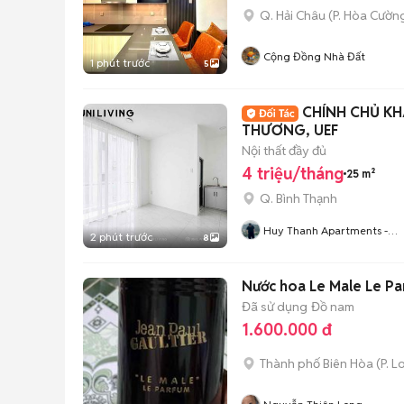
Q. Hải Châu
(
P. Hòa Cườn
Cộng Đồng Nhà Đất
1 phút trước
5
CHÍNH CHỦ KH
THƯƠNG, UEF
Nội thất đầy đủ
4 triệu/tháng
25 m²
Q. Bình Thạnh
Huy Thanh Apartments -
2 phút trước
8
Chuyên Chung Cư, Căn Hộ
Dịch Vụ, Phòng Trọ TP.HCM
Nước hoa Le Male Le P
Đã sử dụng
Đồ nam
1.600.000 đ
Thành phố Biên Hòa
(
P. L