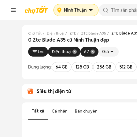
Ninh Thuận
Chợ Tốt
Điện thoại
ZTE
ZTE Blade A35
ZTE Blade A3
0 Zte Blade A35 cũ Ninh Thuận đẹp
Lọc
Điện thoại
67
Giá
Dung lượng:
64 GB
128 GB
256 GB
512 GB
Siêu thị điện tử
Tất cả
Cá nhân
Bán chuyên