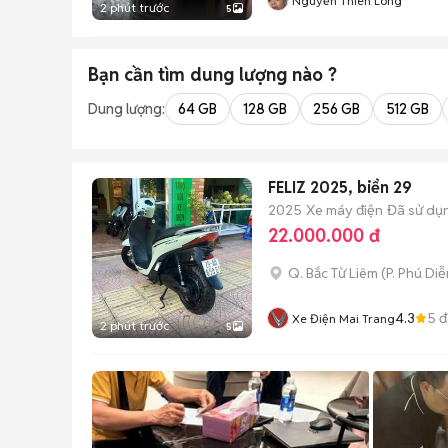
Nguyễn Thiên Long
2 phút trước
5
Bạn cần tìm
dung lượng
nào ?
Dung lượng:
64 GB
128 GB
256 GB
512 GB
FELIZ 2025, biển 29
2025
Xe máy điện
Đã sử dụ
22.000.000 đ
Q. Bắc Từ Liêm
(
P. Phú Diễ
4.3
5
đ
Xe Điện Mai Trang
2 phút trước
5