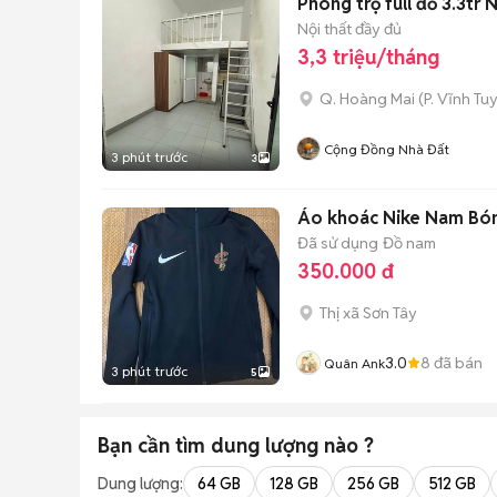
Phòng trọ full đồ 3.3tr
Nội thất đầy đủ
3,3 triệu/tháng
Q. Hoàng Mai
(
P. Vĩnh Tu
Cộng Đồng Nhà Đất
3 phút trước
3
Áo khoác Nike Nam Bóng
Đã sử dụng
Đồ nam
350.000 đ
Thị xã Sơn Tây
3.0
8
đã bán
Quân Ank
3 phút trước
5
Bạn cần tìm
dung lượng
nào ?
Dung lượng:
64 GB
128 GB
256 GB
512 GB