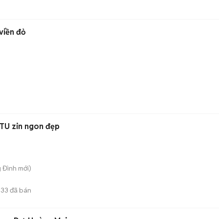
viền đỏ
BTU zin ngon đẹp
g Đình
mới)
33
đã bán