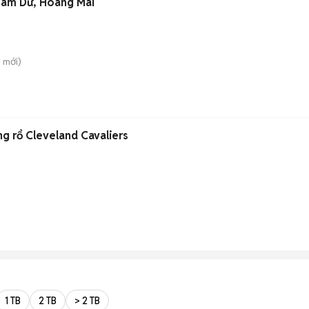
 Nam Dư, Hoàng Mai
y
mới)
 rổ Cleveland Cavaliers
1 TB
2 TB
> 2 TB