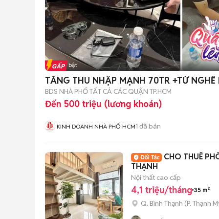
Tin nổi bật
TĂNG THU NHẬP MẠNH 70TR +TỪ NGHỀ
BDS NHÀ PHỐ TẤT CẢ CÁC QUẬN TP.HCM
Đến 500 triệu (lương khoán)
1
đã bán
KINH DOANH NHÀ PHỐ HCM
CHO THUÊ PHÒ
THẠNH
Nội thất cao cấp
4,1 triệu/tháng
35 m²
Q. Bình Thạnh
(
P. Thạnh M