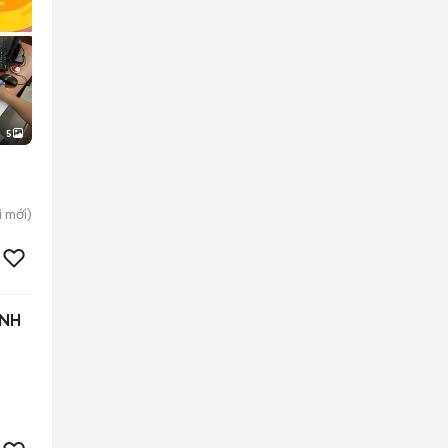
5
i
mới)
ÌNH