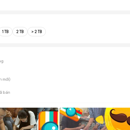
1 TB
2 TB
> 2 TB
ng
n
mới)
ã bán