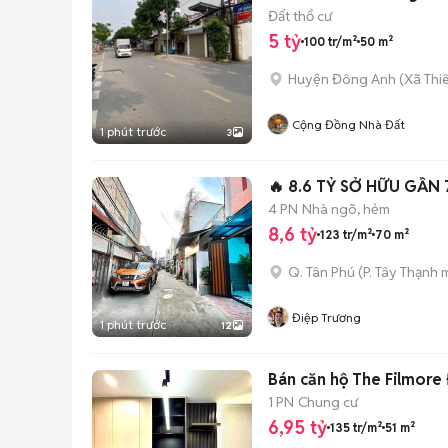
Đất thổ cư
5 tỷ
100 tr/m²
50 m²
Huyện Đông Anh
(
Xã Thi
Cộng Đồng Nhà Đất
1 phút trước
3
🔥 8.6 TỶ SỞ HỮU GẦN
4 PN
Nhà ngõ, hẻm
8,6 tỷ
123 tr/m²
70 m²
Q. Tân Phú
(
P. Tây Thạnh
m
Điệp Trương
1 phút trước
12
Bán căn hộ The Filmore
1 PN
Chung cư
6,95 tỷ
135 tr/m²
51 m²