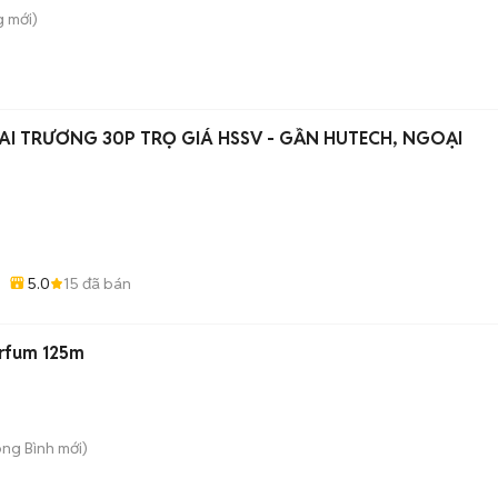
g
mới)
AI TRƯƠNG 30P TRỌ GIÁ HSSV - GẦN HUTECH, NGOẠI
5.0
15
đã bán
arfum 125m
ong Bình
mới)