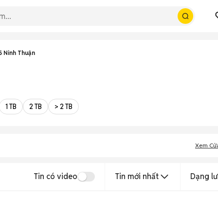
5 Ninh Thuận
1 TB
2 TB
> 2 TB
Xem Cử
Tin có video
Tin mới nhất
Dạng lư