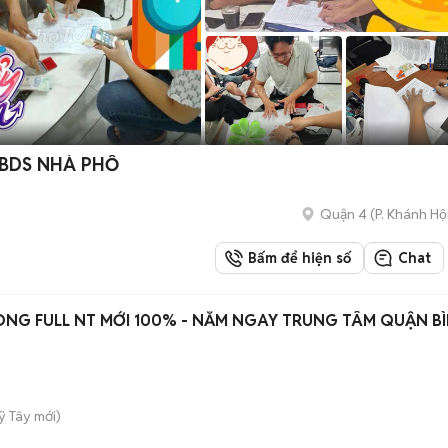
 BDS NHÀ PHỐ
Quận 4
(
P. Khánh Hộ
Bấm để hiện số
Chat
NG FULL NT MỚI 100% - NẰM NGAY TRUNG TÂM QUẬN B
ỹ Tây
mới)