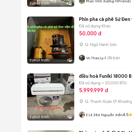
Phan Vĩnh Xương HiFriendz
3 phút trước
8
Phin pha cà phê Sứ Đen 
Đã sử dụng
Khác
50.000 đ
Q. Ngũ Hành Sơn
4
đã bán
Vo Thao Ly
3 phút trước
1
điều hoà Funiki 18000 
Đã sử dụng
> 20,000 BTU
5.999.999 đ
Q. Thanh Xuân
(
P. Khươn
4.5
E Lê 286 Nguyễn Xiển
3 phút trước
1