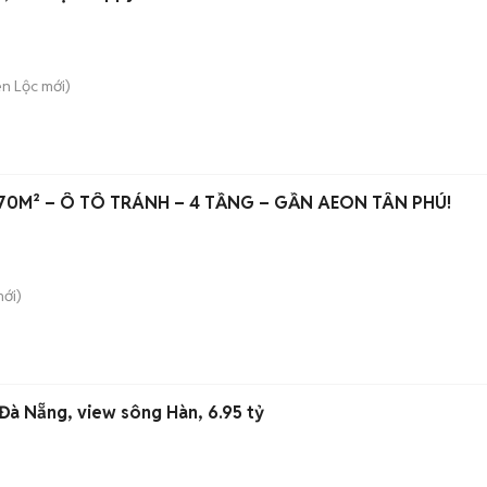
ên Lộc
mới)
 70M² – Ô TÔ TRÁNH – 4 TẦNG – GẦN AEON TÂN PHÚ!
ới)
 Đà Nẵng, view sông Hàn, 6.95 tỷ