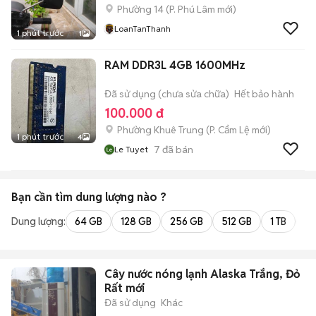
Phường 14
(
P. Phú Lâm
mới)
LoanTanThanh
1 phút trước
1
RAM DDR3L 4GB 1600MHz
Đã sử dụng (chưa sửa chữa)
Hết bảo hành
100.000 đ
Phường Khuê Trung
(
P. Cẩm Lệ
mới)
1 phút trước
4
7
đã bán
Le Tuyet
Bạn cần tìm
dung lượng
nào ?
Dung lượng:
64 GB
128 GB
256 GB
512 GB
1 TB
2 
Cây nước nóng lạnh Alaska Trắng, Đỏ
Rất mới
Đã sử dụng
Khác