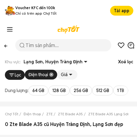
Voucher KFC đến 100k
Tải app
Chỉ có trên app Chợ Tốt
Khu vực:
Lạng Sơn, Huyện Tràng Định
Xoá lọc
Điện thoại
Giá
Lọc
Dung lượng:
64 GB
128 GB
256 GB
512 GB
1 TB
2 
Chợ Tốt
Điện thoại
ZTE
ZTE Blade A35
ZTE Blade A35 Lạng Sơn
Z
0 Zte Blade A35 cũ Huyện Tràng Định, Lạng Sơn đẹp