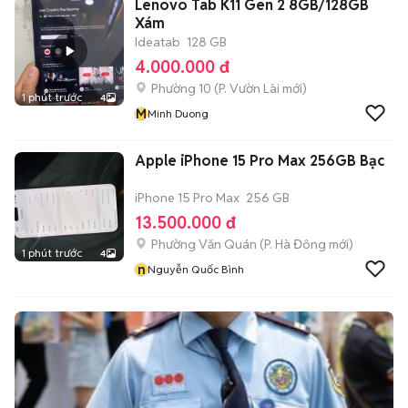
Lenovo Tab K11 Gen 2 8GB/128GB
Xám
Ideatab
128 GB
4.000.000 đ
Phường 10
(
P. Vườn Lài
mới)
1 phút trước
4
M
Minh Duong
Apple iPhone 15 Pro Max 256GB Bạc
iPhone 15 Pro Max
256 GB
13.500.000 đ
Phường Văn Quán
(
P. Hà Đông
mới)
1 phút trước
4
n
Nguyễn Quốc Bình