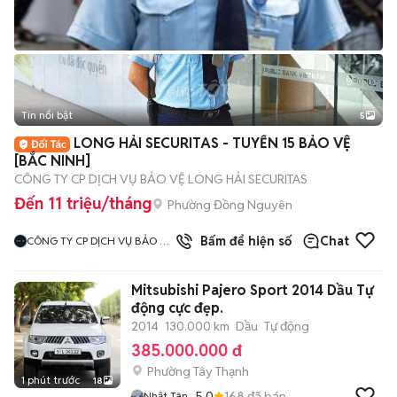
Tin nổi bật
5
LONG HẢI SECURITAS - TUYỂN 15 BẢO VỆ
[BẮC NINH]
CÔNG TY CP DỊCH VỤ BẢO VỆ LONG HẢI SECURITAS
Đến 11 triệu/tháng
Phường Đồng Nguyên
Bấm để hiện số
Chat
CÔNG TY CP DỊCH VỤ BẢO VỆ
LONG HẢI SECURITAS CHI
NHÁNH HÀ NỘI
Mitsubishi Pajero Sport 2014 Dầu Tự
động cực đẹp.
2014
130.000 km
Dầu
Tự động
385.000.000 đ
Phường Tây Thạnh
1 phút trước
18
5.0
168
đã bán
Nhật Tân