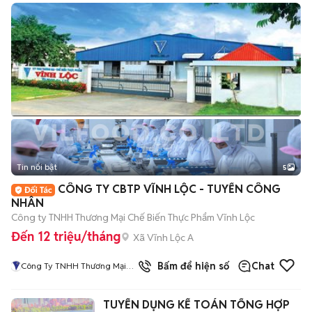
Tin nổi bật
5
CÔNG TY CBTP VĨNH LỘC - TUYỂN CÔNG
NHÂN
Công ty TNHH Thương Mại Chế Biến Thực Phẩm Vĩnh Lộc
Đến 12 triệu/tháng
Xã Vĩnh Lộc A
1
đã bán
Bấm để hiện số
Chat
Công Ty TNHH Thương Mại
Chế Biến Thực Phẩm Vĩnh Lộc
TUYỂN DỤNG KẾ TOÁN TỔNG HỢP