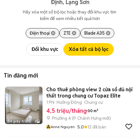
Định, Lạng Sơn
Hãy xóa một số bộ lọc hoặc thay đổi khu vực tìm 
kiếm để xem nhiều kết quả hơn
Điện thoại
ZTE
Blade A35
Đổi khu vực
Xóa tất cả bộ lọc
Tin đăng mới
Cho thuê phòng view 2 cửa sổ đủ nội
thất trong chung cư Topaz Elite
1 PN
Hướng Đông
Chung cư
4,5 triệu/tháng
30 m²
Phường 4
(
P. Chánh Hưng
mới)
34 giây trước
3
A
5.0
12
đã bán
Anne Nguyen