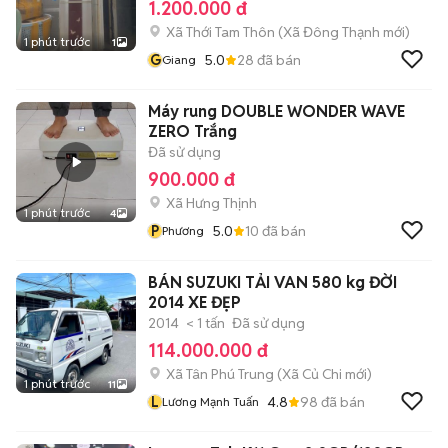
1.200.000 đ
Xã Thới Tam Thôn
(
Xã Đông Thạnh
mới)
1 phút trước
1
G
5.0
28
đã bán
Giang
Máy rung DOUBLE WONDER WAVE
ZERO Trắng
Đã sử dụng
900.000 đ
Xã Hưng Thịnh
1 phút trước
4
P
5.0
10
đã bán
Phương
BÁN SUZUKI TẢI VAN 580 kg ĐỜI
2014 XE ĐẸP
2014
< 1 tấn
Đã sử dụng
114.000.000 đ
Xã Tân Phú Trung
(
Xã Củ Chi
mới)
1 phút trước
11
L
4.8
98
đã bán
Lương Mạnh Tuấn