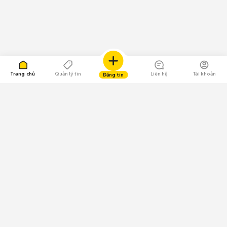
Trang chủ
Quản lý tin
Liên hệ
Tài khoản
Đăng tin
109.000 Bình chọn
Tải ứng dụng Chợ Tốt
Về Chợ Tốt
Quy chế sàn
Chính sách bảo mật
Giải quyết tranh chấp
CÔNG TY TNHH CHỢ TỐT - Người đại diện theo pháp luật: