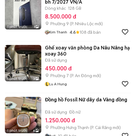
bh 7/2027 VN/A
Dòng khác
128 GB
8.500.000 đ
Phường 9
(
P. Nhiêu Lộc
mới)
1 phút trước
3
4.6
108
đã bán
Kim Thanh
Ghế xoay văn phòng Da Nâu Nâng hạ
xoay 360
Đã sử dụng
450.000 đ
Phường 7
(
P. An Đông
mới)
1 phút trước
2
L
Lu A Hung
Đồng hồ Fossil Nữ dây da Vàng đồng
Đã sử dụng
Đồ nữ
1.250.000 đ
Phường Hưng Thạnh
(
P. Cái Răng
mới)
1 phút trước
6
10
đã bán
Bull