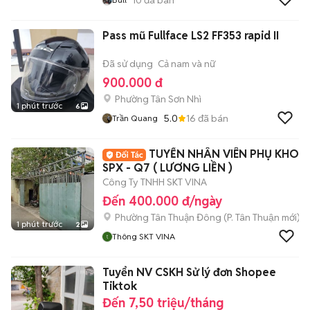
Pass mũ Fullface LS2 FF353 rapid II
Đã sử dụng
Cả nam và nữ
900.000 đ
Phường Tân Sơn Nhì
1 phút trước
6
5.0
16
đã bán
Trần Quang
TUYỂN NHÂN VIÊN PHỤ KHO
SPX - Q7 ( LƯƠNG LIỀN )
Công Ty TNHH SKT VINA
Đến 400.000 đ/ngày
Phường Tân Thuận Đông
(
P. Tân Thuận
mới)
1 phút trước
2
Thông SKT VINA
Tuyển NV CSKH Sử lý đơn Shopee
Tiktok
Đến 7,50 triệu/tháng