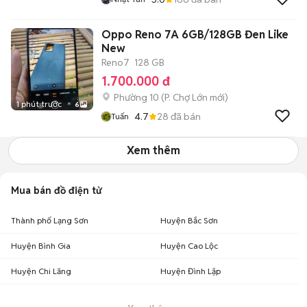
Oppo Reno 7A 6GB/128GB Đen Like
New
Reno7
128 GB
1.700.000 đ
Phường 10
(
P. Chợ Lớn
mới)
1 phút trước
6
4.7
28
đã bán
Tuấn
Xem thêm
Mua bán đồ điện tử
Thành phố Lạng Sơn
Huyện Bắc Sơn
Huyện Bình Gia
Huyện Cao Lộc
Huyện Chi Lăng
Huyện Đình Lập