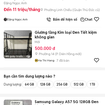
Đặng Ngọc Anh
Đến 11 triệu/tháng
Phường Linh Chiểu (Quận Thủ Đức cũ)
Bấm để hiện số
Chat
Đặng Ngọc Anh
Giường tầng Kim loại Đen Tiết kiệm
không gian
Mới
500.000 đ
Phường 14
(
P. Diên Hồng
mới)
44 giây trước
1
H
7
đã bán
Ha Thi Hang
Bạn cần tìm
dung lượng
nào ?
Dung lượng:
64 GB
128 GB
256 GB
512 GB
1 TB
2 
Samsung Galaxy A57 5G 128GB Đen