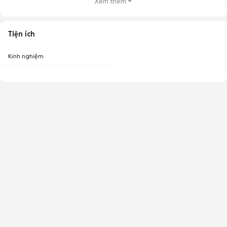
Xem thêm
Tiện ích
Kinh nghiệm