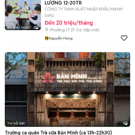
LƯƠNG 12-20TR
CÔNG TY TNHH XUẤT NHẬP KHẨU MẠNH
GIÀU
Đến 20 triệu/tháng
39 giây trước
3
Phường 17
(
P. Gò Vấp
mới)
N
Nguyễn Hùng
Tin nổi bật
1
Trưởng ca quán Trà sữa Bản Mình (ca 13h-22h30)