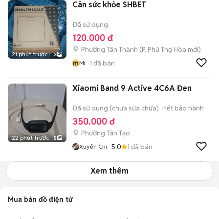
Cân sức khỏe SHBET
Đã sử dụng
120.000 đ
Phường Tân Thành
(
P. Phú Thọ Hòa
mới)
21 phút trước
3
m
1
đã bán
Mi
Xiaomi Band 9 Active 4C6A Đen
Đã sử dụng (chưa sửa chữa)
Hết bảo hành
350.000 đ
Phường Tân Tạo
22 phút trước
5
5.0
1
đã bán
Xuyến Chi
Xem thêm
Mua bán đồ điện tử