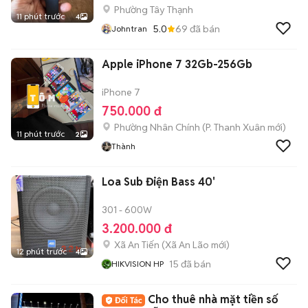
Phường Tây Thạnh
11 phút trước
4
5.0
69
đã bán
Johntran
Apple iPhone 7 32Gb-256Gb
iPhone 7
750.000 đ
Phường Nhân Chính
(
P. Thanh Xuân
mới)
11 phút trước
2
Thành
Loa Sub Điện Bass 40'
301 - 600W
3.200.000 đ
Xã An Tiến
(
Xã An Lão
mới)
12 phút trước
4
15
đã bán
HIKVISION HP
Cho thuê nhà mặt tiền số