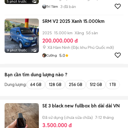
5 phút trước
1
3
đã bán
Trí Tâm
SRM V2 2025 Xanh 15.000km
2025
15.000 km
Xăng
Số sàn
200.000.000 đ
Xã Hàm Ninh
(
Đặc khu Phú Quốc
mới)
9 phút trước
7
5.0
Cường
Bạn cần tìm
dung lượng
nào ?
Dung lượng:
64 GB
128 GB
256 GB
512 GB
1 TB
2 
SE 3 black new fullbox bh dài dài VN
Đã sử dụng (chưa sửa chữa)
7-12 tháng
3.500.000 đ