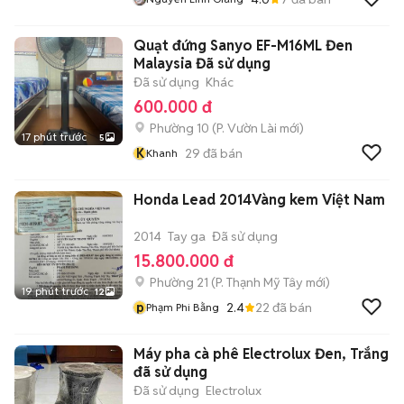
Quạt đứng Sanyo EF-M16ML Đen
Malaysia Đã sử dụng
Đã sử dụng
Khác
600.000 đ
Phường 10
(
P. Vườn Lài
mới)
17 phút trước
5
K
29
đã bán
Khanh
Honda Lead 2014Vàng kem Việt Nam
2014
Tay ga
Đã sử dụng
15.800.000 đ
Phường 21
(
P. Thạnh Mỹ Tây
mới)
19 phút trước
12
p
2.4
22
đã bán
Phạm Phi Bằng
Máy pha cà phê Electrolux Đen, Trắng
đã sử dụng
Đã sử dụng
Electrolux