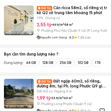
Căn ricca 58m2, sổ riêng vị trí l
kề Q2 về trung tâm khoảng 15 phút
1 PN
Chung cư
2,55 tỷ
44 tr/m²
58 m²
Phường Phú Hữu (Quận 9 cũ)
(
P. Long Trường
14 phút trước
11
4.0
7
đã bán
Nguyễn Linh Giang
Bạn cần tìm
dung lượng
nào ?
Dung lượng:
64 GB
128 GB
256 GB
512 GB
1 TB
2 
Đất ngộp 60m2, sổ riêng,
đường 8m, tại Ph. long Phước Q9 giá 1
tỷ 990
Đất thổ cư
Ngang 4 m
1,99 tỷ
33 tr/m²
60 m²
Phường Long Phước (Quận 9 cũ)
15 phút trước
3
4.0
7
đã bán
Nguyễn Linh Giang