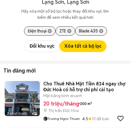
Lạng Sơn, Lạng Sơn
Hãy xóa một số bộ lọc hoặc thay đổi khu vực tìm 
kiếm để xem nhiều kết quả hơn
Điện thoại
ZTE
Blade A35
Đổi khu vực
Xóa tất cả bộ lọc
Tin đăng mới
Cho Thuê Nhà Mặt Tiền 824 ngay chợ
Đức Hoà có hỗ trợ chi phí cải tạo
Mặt bằng kinh doanh
20 triệu/tháng
200 m²
Thị trấn Đức Hòa
2 phút trước
6
4.5
13
đã bán
Truong Ngoc Thuan