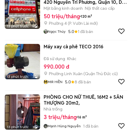
420 Nguyễn Tri Phương, Quận 10, DT:
6x20m
Mặt bằng kinh doanh
Nội thất cao cấp
50 triệu/tháng
120 m²
Phường 4
(
P. Vườn Lài
mới)
13 phút trước
5
5.0
1
đã bán
Ngọc Thúy
Máy xay cà phê TECO 2016
Đã sử dụng
Khác
990.000 đ
Phường Linh Xuân (Quận Thủ Đức cũ)
13 phút trước
3
M
5.0
8
đã bán
MIR HIỀN
PHÒNG CHO NỮ THUÊ, 16M2 + SÂN
THƯỢNG 20m2,
Nhà trống
3 triệu/tháng
16 m²
1
đã bán
Mạnh Hùng Nguyễn
13 phút trước
3