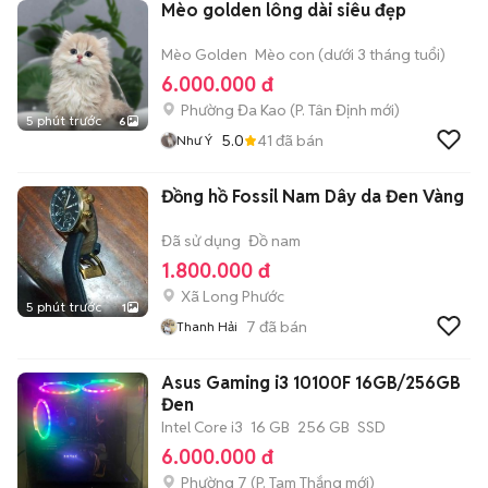
Mèo golden lông dài siêu đẹp
Mèo Golden
Mèo con (dưới 3 tháng tuổi)
6.000.000 đ
Phường Đa Kao
(
P. Tân Định
mới)
5 phút trước
6
5.0
41
đã bán
Như Ý
Đồng hồ Fossil Nam Dây da Đen Vàng
Đã sử dụng
Đồ nam
1.800.000 đ
Xã Long Phước
5 phút trước
1
7
đã bán
Thanh Hải
Asus Gaming i3 10100F 16GB/256GB
Đen
Intel Core i3
16 GB
256 GB
SSD
6.000.000 đ
Phường 7
(
P. Tam Thắng
mới)