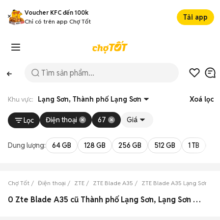
Voucher KFC đến 100k
Tải app
Chỉ có trên app Chợ Tốt
Khu vực:
Lạng Sơn, Thành phố Lạng Sơn
Xoá lọc
Điện thoại
67
Giá
Lọc
Dung lượng:
64 GB
128 GB
256 GB
512 GB
1 TB
2 
Chợ Tốt
Điện thoại
ZTE
ZTE Blade A35
ZTE Blade A35 Lạng Sơn
Z
0 Zte Blade A35 cũ Thành phố Lạng Sơn, Lạng Sơn đẹp