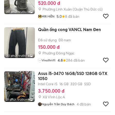
520.000 đ
Phường Linh Xuân (Quận Thủ Đức cũ)
20 phút trước
4
M
5.0
8
đã bán
MIR HIỀN
Quần ống cong VANCL Nam Đen
Đã sử dụng
Đồ nam
150.000 đ
Phường Đông Ngạc
20 phút trước
6
4.8
286
đã bán
Vivuthrift
Asus i5-3470 16GB/SSD 128GB GTX
1050
Intel Core i5
16 GB
320 GB
SSD
3.750.000 đ
Xã Vĩnh Lộc A
21 phút trước
4
4
đã bán
Nguyễn Trần Duy Bách