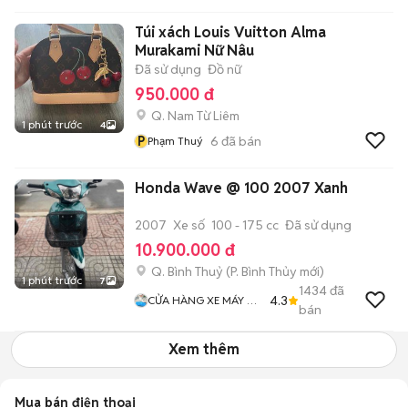
Túi xách Louis Vuitton Alma
Murakami Nữ Nâu
Đã sử dụng
Đồ nữ
950.000 đ
Q. Nam Từ Liêm
1 phút trước
4
P
6
đã bán
Phạm Thuý
Honda Wave @ 100 2007 Xanh
2007
Xe số
100 - 175 cc
Đã sử dụng
10.900.000 đ
Q. Bình Thuỷ
(
P. Bình Thủy
mới)
1 phút trước
7
1434
đã
4.3
CỬA HÀNG XE MÁY VŨ
bán
Fi
Xem thêm
Mua bán điện thoại