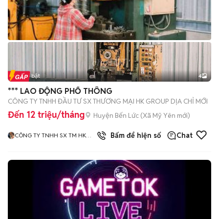
Tin nổi bật
4
*** LAO ĐỘNG PHỔ THÔNG
CÔNG TY TNHH ĐẦU TƯ SX THƯƠNG MẠI HK GROUP DỊA CHỈ MỚI
Đến 12 triệu/tháng
Huyện Bến Lức
(
Xã Mỹ Yên
mới)
Bấm để hiện số
Chat
CÔNG TY TNHH SX TM HK
GROUP