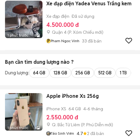
Xe đạp điện Yadea Venus Trắng kem
Xe đạp điện
Đã sử dụng
4.500.000 đ
Quận 4
(
P. Xóm Chiếu
mới)
1 phút trước
5
P
33
đã bán
Pham Ngoc Vinh
Bạn cần tìm
dung lượng
nào ?
Dung lượng:
64 GB
128 GB
256 GB
512 GB
1 TB
2 
Apple iPhone Xs 256g
iPhone XS
64 GB
4-6 tháng
2.550.000 đ
Q. Bắc Từ Liêm
(
P. Phú Diễn
mới)
1 phút trước
3
4.7
2
đã bán
Táo Sinh Viên