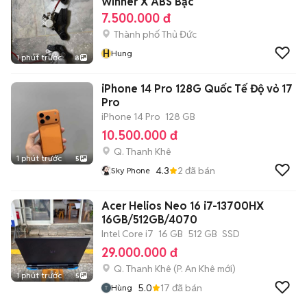
Winner X ABS Bạc
7.500.000 đ
Thành phố Thủ Đức
H
Hung
1 phút trước
8
iPhone 14 Pro 128G Quốc Tế Độ vỏ 17
Pro
iPhone 14 Pro
128 GB
10.500.000 đ
Q. Thanh Khê
1 phút trước
5
4.3
2
đã bán
Sky Phone
Acer Helios Neo 16 i7-13700HX
16GB/512GB/4070
Intel Core i7
16 GB
512 GB
SSD
29.000.000 đ
Q. Thanh Khê
(
P. An Khê
mới)
1 phút trước
5
5.0
17
đã bán
Hùng