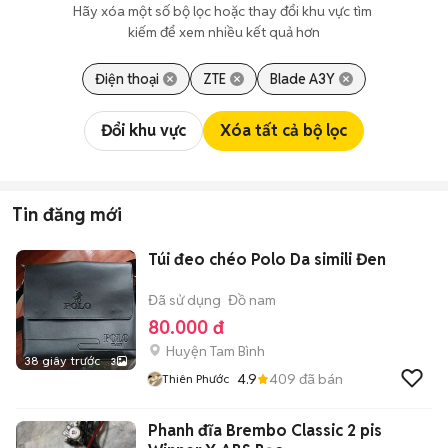
Hãy xóa một số bộ lọc hoặc thay đổi khu vực tìm 
kiếm để xem nhiều kết quả hơn
Điện thoại
ZTE
Blade A3Y
Đổi khu vực
Xóa tất cả bộ lọc
Tin đăng mới
Túi đeo chéo Polo Da simili Đen
Đã sử dụng
Đồ nam
80.000 đ
Huyện Tam Bình
38 giây trước
3
4.9
409
đã bán
Thiên Phước
Phanh đĩa Brembo Classic 2 pis