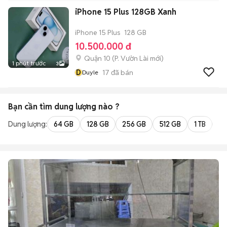
iPhone 15 Plus 128GB Xanh
iPhone 15 Plus
128 GB
10.500.000 đ
Quận 10
(
P. Vườn Lài
mới)
1 phút trước
3
D
17
đã bán
Duyle
Bạn cần tìm
dung lượng
nào ?
Dung lượng:
64 GB
128 GB
256 GB
512 GB
1 TB
2 