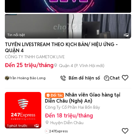
Tin nổi bật
3
TUYỂN LIVESTREAM THEO KỊCH BẢN/ HIỆU ỨNG -
QUẬN 4
CÔNG TY TNHH GAMETOK LIVE
Đến 25 triệu/tháng
Quận 4
(
P. Vĩnh Hội
mới)
Bấm để hiện số
Chat
Trần Hoàng Bảo Long
Nhân viên Giao hàng tại
Diễn Châu (Nghệ An)
Công Ty Cổ Phần Hai Bốn Bảy
Đến 18 triệu/tháng
Huyện Diễn Châu
1 phút trước
1
247Express