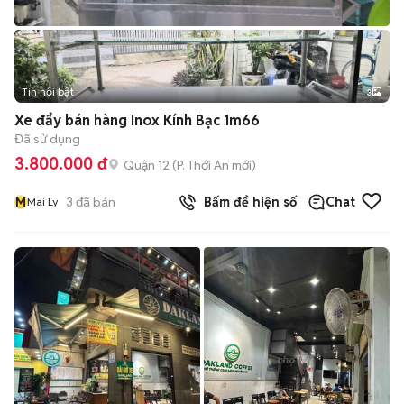
Tin nổi bật
3
Xe đẩy bán hàng Inox Kính Bạc 1m66
Đã sử dụng
3.800.000 đ
Quận 12
(
P. Thới An
mới)
M
3
đã bán
Bấm để hiện số
Chat
Mai Ly