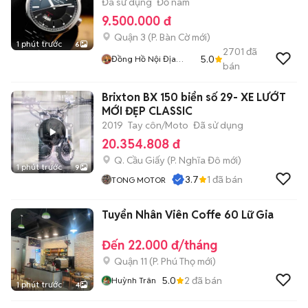
Đã sử dụng
Đồ nam
9.500.000 đ
Quận 3
(
P. Bàn Cờ
mới)
1 phút trước
6
2701
đã
5.0
Đồng Hồ Nội Địa
bán
Nhật
Brixton BX 150 biển số 29- XE LƯỚT
MỚI ĐẸP CLASSIC
2019
Tay côn/Moto
Đã sử dụng
20.354.808 đ
Q. Cầu Giấy
(
P. Nghĩa Đô
mới)
1 phút trước
9
3.7
1
đã bán
TONG MOTOR
Tuyển Nhân Viên Coffe 60 Lữ Gia
Đến 22.000 đ/tháng
Quận 11
(
P. Phú Thọ
mới)
5.0
2
đã bán
Huỳnh Trân
1 phút trước
4