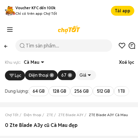
Voucher KFC đến 100k
Tải app
Chỉ có trên app Chợ Tốt
Khu vực:
Cà Mau
Xoá lọc
Điện thoại
67
Giá
Lọc
Dung lượng:
64 GB
128 GB
256 GB
512 GB
1 TB
2 
Chợ Tốt
Điện thoại
ZTE
ZTE Blade A3Y
ZTE Blade A3Y Cà Mau
0 Zte Blade A3y cũ Cà Mau đẹp