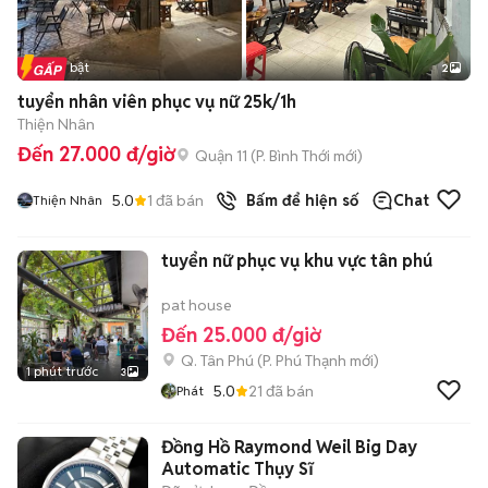
Tin nổi bật
2
tuyển nhân viên phục vụ nữ 25k/1h
Thiện Nhân
Đến 27.000 đ/giờ
Quận 11
(
P. Bình Thới
mới)
5.0
1
đã bán
Bấm để hiện số
Chat
Thiện Nhân
tuyển nữ phục vụ khu vực tân phú
pat house
Đến 25.000 đ/giờ
Q. Tân Phú
(
P. Phú Thạnh
mới)
1 phút trước
3
5.0
21
đã bán
Phát
Đồng Hồ Raymond Weil Big Day
Automatic Thụy Sĩ