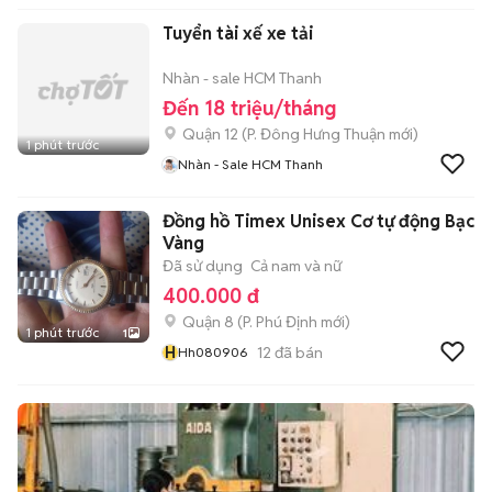
Tuyển tài xế xe tải
Nhàn - sale HCM Thanh
Đến 18 triệu/tháng
Quận 12
(
P. Đông Hưng Thuận
mới)
1 phút trước
Nhàn - Sale HCM Thanh
Đồng hồ Timex Unisex Cơ tự động Bạc
Vàng
Đã sử dụng
Cả nam và nữ
400.000 đ
Quận 8
(
P. Phú Định
mới)
1 phút trước
1
H
12
đã bán
Hh080906