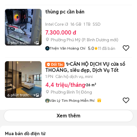
thùng pc cần bán
Intel Core i3
16 GB
1 TB
SSD
7.300.000 đ
Phường Phú Mỹ
(
P. Bình Dương
mới)
6 phút trước
1
5.0
11
đã bán
Thiện Văn Hoàng Chí
✨CĂN HỘ DỊCH VỤ cửa sổ
THOÁNG, siêu đẹp, Dịch Vụ Tốt
1 PN
Căn hộ dịch vụ, mini
4,4 triệu/tháng
26 m²
Phường Bình Trị Đông
6 phút trước
9
Văn Lý Tìm Phòng Miễn Phí
Xem thêm
Mua bán đồ điện tử