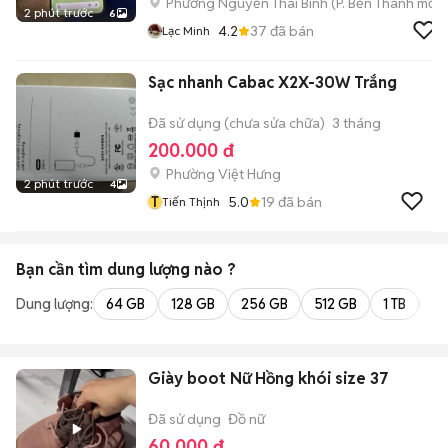
Phường Nguyễn Thái Bình
(
P. Bến Thành
mới)
2 phút trước
6
4.2
37
đã bán
Lạc Minh
Sạc nhanh Cabac X2X-30W Trắng
Đã sử dụng (chưa sửa chữa)
3 tháng
200.000 đ
Phường Việt Hưng
2 phút trước
4
T
5.0
19
đã bán
Tiến Thịnh
Bạn cần tìm
dung lượng
nào ?
Dung lượng:
64 GB
128 GB
256 GB
512 GB
1 TB
2 
Giày boot Nữ Hồng khói size 37
Đã sử dụng
Đồ nữ
60.000 đ