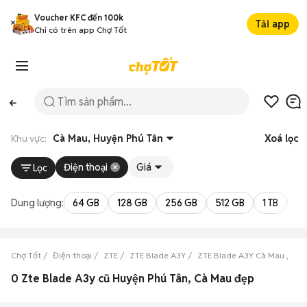
Voucher KFC đến 100k
Tải app
Chỉ có trên app Chợ Tốt
Khu vực:
Cà Mau, Huyện Phú Tân
Xoá lọc
Điện thoại
Giá
Lọc
Dung lượng:
64 GB
128 GB
256 GB
512 GB
1 TB
2 
Chợ Tốt
Điện thoại
ZTE
ZTE Blade A3Y
ZTE Blade A3Y Cà Mau
ZT
0 Zte Blade A3y cũ Huyện Phú Tân, Cà Mau đẹp