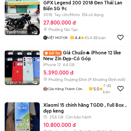
GPX Legend 200 2018 Đen Thái Lan
Biển SG 9c
2018
Tay côn/Moto
Đã sử dụng
27.800.000 đ
Phường Tân Tạo
1 phút trước
8
4.4
454
đã bán
VIỆT MOTOR
Giá Chuẩn🔥 iPhone 12 like
New Zin Đẹp-Có Góp
iPhone 12
64 GB
5.390.000 đ
Phường Thượng Đình
(
P. Khương Đình
mới)
2 phút trước
4
7
đã
5.0
Cửa Hàng Thành Công
bán
Mobile - 87 Cự Lộc
Xiaomi 15 chính hãng TGDĐ , Full Box ,
đẹp keng
15
256 GB
Còn bảo hành
10.800.000 đ