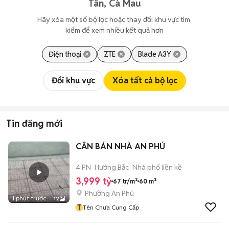
Tân, Cà Mau
Hãy xóa một số bộ lọc hoặc thay đổi khu vực tìm 
kiếm để xem nhiều kết quả hơn
Điện thoại
ZTE
Blade A3Y
Đổi khu vực
Xóa tất cả bộ lọc
Tin đăng mới
CẦN BÁN NHÀ AN PHÚ
4 PN
Hướng Bắc
Nhà phố liền kề
3,999 tỷ
67 tr/m²
60 m²
Phường An Phú
1 phút trước
12
T
Tên Chưa Cung Cấp