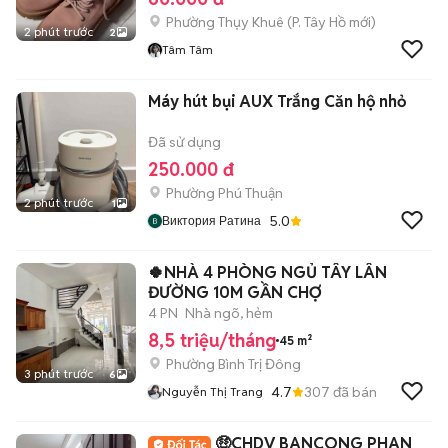
Phường Thụy Khuê
(
P. Tây Hồ
mới)
2 phút trước
2
Tâm Tâm
Máy hút bụi AUX Trắng Căn hộ nhỏ
Đã sử dụng
250.000 đ
Phường Phú Thuận
2 phút trước
1
5.0
Виктория Ратина
🍀NHÀ 4 PHÒNG NGỦ TÂY LÂN
ĐƯỜNG 10M GẦN CHỢ
4 PN
Nhà ngõ, hẻm
8,5 triệu/tháng
45 m²
Phường Bình Trị Đông
3 phút trước
6
4.7
307
đã bán
Nguyễn Thị Trang
🤑CHDV BANCONG PHAN