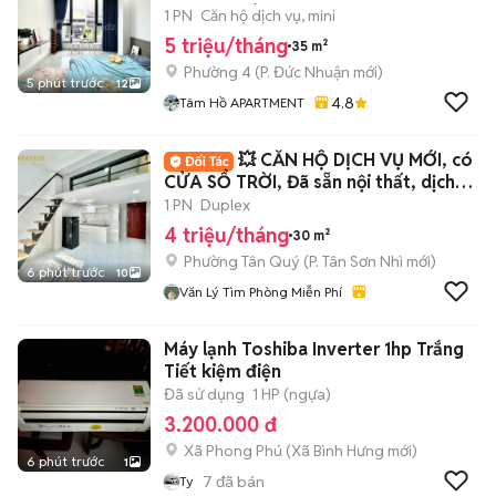
THANG MÁY-CV GIA ĐỊNH
1 PN
Căn hộ dịch vụ, mini
5 triệu/tháng
35 m²
Phường 4
(
P. Đức Nhuận
mới)
5 phút trước
12
4.8
Tâm Hồ APARTMENT
💥 CĂN HỘ DỊCH VỤ MỚI, có
CỬA SỔ TRỜI, Đã sẵn nội thất, dịch
vụ tốt
1 PN
Duplex
4 triệu/tháng
30 m²
Phường Tân Quý
(
P. Tân Sơn Nhì
mới)
6 phút trước
10
Văn Lý Tìm Phòng Miễn Phí
Máy lạnh Toshiba Inverter 1hp Trắng
Tiết kiệm điện
Đã sử dụng
1 HP (ngựa)
3.200.000 đ
Xã Phong Phú
(
Xã Bình Hưng
mới)
6 phút trước
1
7
đã bán
Ty