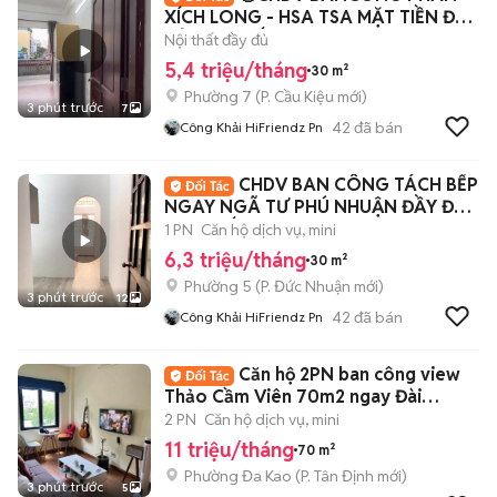
XÍCH LONG - HSA TSA MẶT TIỀN ĐẦY
ĐỦ NỘI THẤT
Nội thất đầy đủ
5,4 triệu/tháng
30 m²
Phường 7
(
P. Cầu Kiệu
mới)
3 phút trước
7
42
đã bán
Công Khải HiFriendz Pn
CHDV BAN CÔNG TÁCH BẾP
NGAY NGÃ TƯ PHÚ NHUẬN ĐẦY ĐỦ
NỘI THẤT
1 PN
Căn hộ dịch vụ, mini
6,3 triệu/tháng
30 m²
Phường 5
(
P. Đức Nhuận
mới)
3 phút trước
12
42
đã bán
Công Khải HiFriendz Pn
Căn hộ 2PN ban công view
Thảo Cầm Viên 70m2 ngay Đài
Truyền hình NTMK
2 PN
Căn hộ dịch vụ, mini
11 triệu/tháng
70 m²
Phường Đa Kao
(
P. Tân Định
mới)
3 phút trước
5