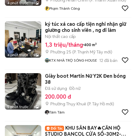
Phường Nhân Chính
(
P. Thanh Xuân
mới)
4 phút trước
10
P
Phạm Thành Công
ký túc xá cao cấp tiện nghi nhận giữ
giường cho sinh viên , ng đi làm
Nội thất cao cấp
1,3 triệu/tháng
400 m²
Phường 25
(
P. Thạnh Mỹ Tây
mới)
4 phút trước
5
12
đã bán
KTX NHÀ TRỌ SÓNG HOUSE
Giày boot Martin Nữ Y2K Đen bóng
38
Đã sử dụng
Đồ nữ
200.000 đ
Phường Thụy Khuê
(
P. Tây Hồ
mới)
5 phút trước
3
Tâm Tâm
KHU SÂN BAY🔥CĂN HỘ
STUDIO BANCOL CỬA SỔ-30M2-