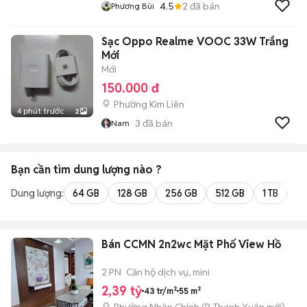
4.5
2
đã bán
Phương Bùi
Sạc Oppo Realme VOOC 33W Trắng
Mới
Mới
150.000 đ
Phường Kim Liên
4 phút trước
2
3
đã bán
Nam
Bạn cần tìm
dung lượng
nào ?
Dung lượng:
64 GB
128 GB
256 GB
512 GB
1 TB
2 
Bán CCMN 2n2wc Mặt Phố View Hồ
2 PN
Căn hộ dịch vụ, mini
2,39 tỷ
43 tr/m²
55 m²