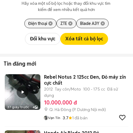
Hãy xóa một số bộ lọc hoặc thay đổi khu vực tìm 
kiếm để xem nhiều kết quả hơn
Điện thoại
ZTE
Blade A3Y
Đổi khu vực
Xóa tất cả bộ lọc
Tin đăng mới
Rebel Notus 2 125cc Đen, Đỏ máy zin
cực chất
2012
Tay côn/Moto
100 - 175 cc
Đã sử
dụng
10.000.000 đ
37 giây trước
4
Q. Hà Đông
(
P. Dương Nội
mới)
3.7
1
đã bán
Vạn Tín