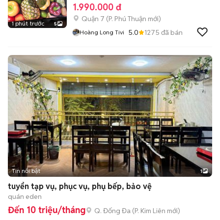
1.990.000 đ
Quận 7
(
P. Phú Thuận
mới)
1 phút trước
5
5.0
1275
đã bán
Hoàng Long Tivi
Tin nổi bật
1
tuyển tạp vụ, phục vụ, phụ bếp, bảo vệ
quán eden
Đến 10 triệu/tháng
Q. Đống Đa
(
P. Kim Liên
mới)