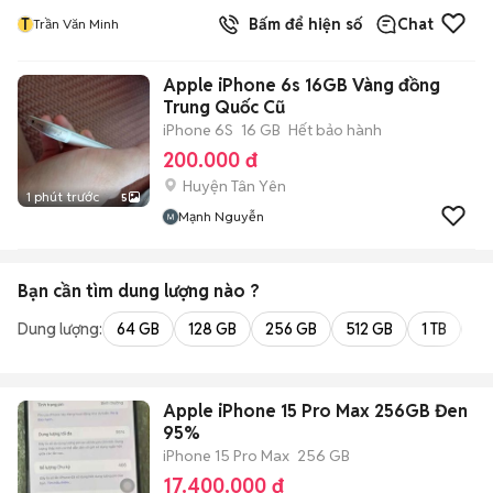
T
Bấm để hiện số
Chat
Trần Văn Minh
Apple iPhone 6s 16GB Vàng đồng
Trung Quốc Cũ
iPhone 6S
16 GB
Hết bảo hành
200.000 đ
Huyện Tân Yên
1 phút trước
5
Mạnh Nguyễn
Bạn cần tìm
dung lượng
nào ?
Dung lượng:
64 GB
128 GB
256 GB
512 GB
1 TB
2 
Apple iPhone 15 Pro Max 256GB Đen
95%
iPhone 15 Pro Max
256 GB
17.400.000 đ