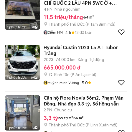
CHÍ QUỐC 2 LẦU 4PN 5WC Ở +
VPCTY+ KD ONLINE
4 PN
Nhà ngõ, hẻm
11,5 triệu/tháng
64 m²
Thành phố Thủ Đức
(
P. Tam Bình
mới)
1 phút trước
8
4.5
13
đã bán
Diễm HM
Hyundai Custin 2023 1.5 AT Tubor
Trắng
2023
74.000 km
Xăng
Tự động
665.000.000 đ
Q. Bình Tân
(
P. An Lạc
mới)
1 phút trước
19
H
5.0
Huỳnh Minh Vương
Căn hộ Flora Novia 56m2, Phạm Văn
Đồng, Nhà đẹp 3.3 tỷ, Sổ hồng sẵn
2 PN
Chung cư
3,3 tỷ
59 tr/m²
56 m²
Thành phố Thủ Đức
(
P. Linh Xuân
mới)
1 phút trước
5