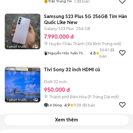
T
1
đã bán
Trần Trung Tín
Samsung S23 Plus 5G 256GB Tím Hàn
Quốc Like New
Galaxy S23 Plus
256 GB
7.990.000 đ
Huyện Châu Thành
(
Xã Bình Trưng
mới)
1 phút trước
6
2641
đã
4.8
Nguyễn Hữu Tuấn Thu
bán
Cũ Đổi Mới
Tivi Sony 32 inch HDMI cũ
Dưới 32 inch
950.000 đ
Thành phố Biên Hòa
(
P. Trảng Dài
mới)
1 phút trước
1
4.9
938
đã bán
Lê Dũng
Xem thêm