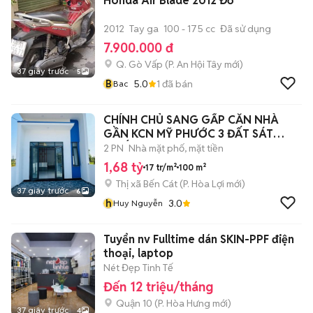
Honda Air Blade 2012 Đỏ
2012
Tay ga
100 - 175 cc
Đã sử dụng
7.900.000 đ
Q. Gò Vấp
(
P. An Hội Tây
mới)
37 giây trước
5
B
5.0
1
đã bán
Bac
CHÍNH CHỦ SANG GẤP CĂN NHÀ
GẦN KCN MỸ PHƯỚC 3 ĐẤT SÁT
QUỐC LỘ 13
2 PN
Nhà mặt phố, mặt tiền
1,68 tỷ
17 tr/m²
100 m²
Thị xã Bến Cát
(
P. Hòa Lợi
mới)
37 giây trước
6
h
3.0
Huy Nguyễn
Tuyển nv Fulltime dán SKIN-PPF điện
thoại, laptop
Nét Đẹp Tinh Tế
Đến 12 triệu/tháng
Quận 10
(
P. Hòa Hưng
mới)
37 giây trước
4