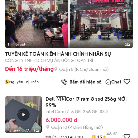
Tin nổi bật
2
TUYỂN KẾ TOÁN KIÊM HÀNH CHÍNH NHÂN SỰ
CÔNG TY TNHH DỊCH VỤ ĂN UỐNG TOÀN TRÍ
Đến 16 triệu/tháng
Quận 5
(
P. Chợ Quán
mới)
N
Bấm để hiện số
Chat
Nguyễn Thị Thảo
Dell 🇻🇳Cor i7 ram 8 ssd 256g MỚI
99%
Intel Core i7
8 GB
256 GB
SSD
6.000.000 đ
Quận 10
(
P. Diên Hồng
mới)
42 giây trước
6
46
đã
4.9
Cửa Hàng LAPTOP Cũ