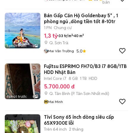
bán
Giá Rẻ
Bán Gấp Căn Hộ Goldenbay 5* , 1
phòng ngủ ,dòng tiền tốt 8-10tr
1 PN
Chung cư
1,3 tỷ
33 tr/m²
40 m²
Q. Sơn Trà
1 phút trước
3
5.0
Mai Văn Trường
Fujitsu ESPRIMO FH70/B3 i7 8GB/1TB
HDD Nhật Bản
Intel Core i7
8 GB
1 TB
HDD
5.700.000 đ
Q. Tân Bình
(
P. Tân Sơn Nhất
mới)
1 phút trước
5
M
Mai Minh
Tivi Sony 65 inch dòng siêu cấp
65X9300E lỗi
Trên 64 inch
2 tháng