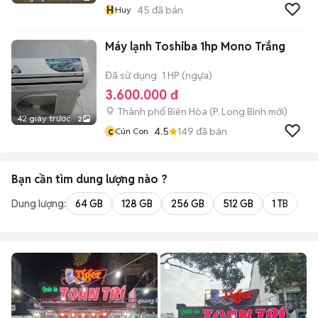
H
45
đã bán
Huy
Máy lạnh Toshiba 1hp Mono Trắng
Đã sử dụng
1 HP (ngựa)
3.600.000 đ
Thành phố Biên Hòa
(
P. Long Bình
mới)
42 giây trước
2
c
4.5
149
đã bán
Cún Con
Bạn cần tìm
dung lượng
nào ?
Dung lượng:
64 GB
128 GB
256 GB
512 GB
1 TB
2 