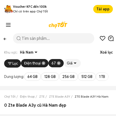
Voucher KFC đến 100k
Tải app
Chỉ có trên app Chợ Tốt
Khu vực:
Hà Nam
Xoá lọc
Điện thoại
67
Giá
Lọc
Dung lượng:
64 GB
128 GB
256 GB
512 GB
1 TB
2 
Chợ Tốt
Điện thoại
ZTE
ZTE Blade A3Y
ZTE Blade A3Y Hà Nam
0 Zte Blade A3y cũ Hà Nam đẹp