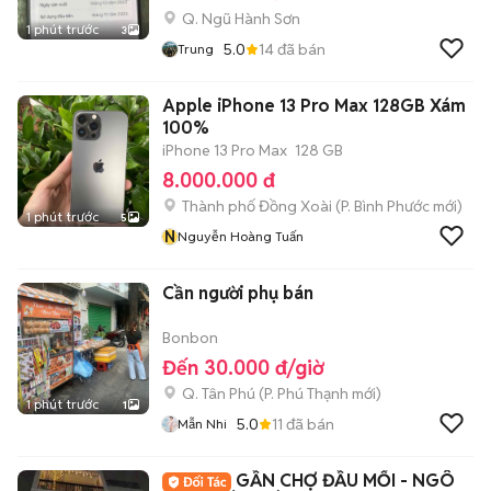
Q. Ngũ Hành Sơn
1 phút trước
3
5.0
14
đã bán
Trung
Apple iPhone 13 Pro Max 128GB Xám
100%
iPhone 13 Pro Max
128 GB
8.000.000 đ
Thành phố Đồng Xoài
(
P. Bình Phước
mới)
1 phút trước
5
N
Nguyễn Hoàng Tuấn
Cần người phụ bán
Bonbon
Đến 30.000 đ/giờ
Q. Tân Phú
(
P. Phú Thạnh
mới)
1 phút trước
1
5.0
11
đã bán
Mẫn Nhi
GẦN CHỢ ĐẦU MỐI - NGÔ