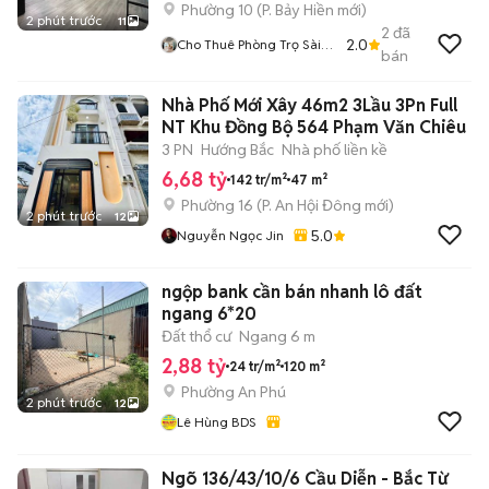
Phường 10
(
P. Bảy Hiền
mới)
2 phút trước
11
2
đã
2.0
Cho Thuê Phòng Trọ Sài
bán
Gòn
Nhà Phố Mới Xây 46m2 3Lầu 3Pn Full
NT Khu Đồng Bộ 564 Phạm Văn Chiêu
3 PN
Hướng Bắc
Nhà phố liền kề
6,68 tỷ
142 tr/m²
47 m²
Phường 16
(
P. An Hội Đông
mới)
2 phút trước
12
5.0
Nguyễn Ngọc Jin
ngộp bank cần bán nhanh lô đất
ngang 6*20
Đất thổ cư
Ngang 6 m
2,88 tỷ
24 tr/m²
120 m²
Phường An Phú
2 phút trước
12
Lê Hùng BDS
Ngõ 136/43/10/6 Cầu Diễn - Bắc Từ