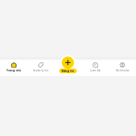
Trang chủ
Quản lý tin
Liên hệ
Tài khoản
Đăng tin
109.000 Bình chọn
Tải ứng dụng Chợ Tốt