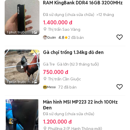
RAM KingBank DDR4 16GB 3200MHz
Đã sử dụng (chưa sửa chữa)
>12 tháng
1.400.000 đ
Thị trấn Sao Vàng
1 phút trước
2
4.8
2
đã bán
Quân
Gà chọi trống 1.34kg đỏ đen
Gà Tre
Gà lớn (từ 3 tháng tuổi)
750.000 đ
Thị trấn Cần Giuộc
1 phút trước
2
m
72
đã bán
Messi
Màn hình MSI MP223 22 inch 100Hz
Đen
Đã sử dụng (chưa sửa chữa)
1.200.000 đ
Phường 3
(
P. Hạnh Thông
mới)