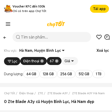
Voucher KFC đến 100k
Tải app
Chỉ có trên app Chợ Tốt
Khu vực:
Hà Nam, Huyện Bình Lục
Xoá lọc
Điện thoại
67
Giá
Lọc
Dung lượng:
64 GB
128 GB
256 GB
512 GB
1 TB
2 
Chợ Tốt
Điện thoại
ZTE
ZTE Blade A3Y
ZTE Blade A3Y Hà Nam
Z
0 Zte Blade A3y cũ Huyện Bình Lục, Hà Nam đẹp