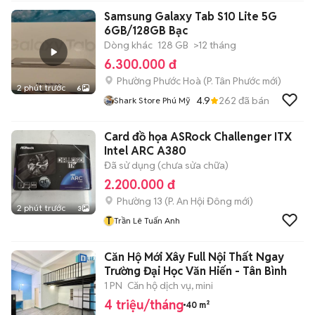
Samsung Galaxy Tab S10 Lite 5G
6GB/128GB Bạc
Dòng khác
128 GB
>12 tháng
6.300.000 đ
Phường Phước Hoà
(
P. Tân Phước
mới)
2 phút trước
6
4.9
262
đã bán
Shark Store Phú Mỹ
Card đồ họa ASRock Challenger ITX
Intel ARC A380
Đã sử dụng (chưa sửa chữa)
2.200.000 đ
Phường 13
(
P. An Hội Đông
mới)
2 phút trước
3
T
Trần Lê Tuấn Anh
Căn Hộ Mới Xây Full Nội Thất Ngay
Trường Đại Học Văn Hiến - Tân Bình
1 PN
Căn hộ dịch vụ, mini
4 triệu/tháng
40 m²