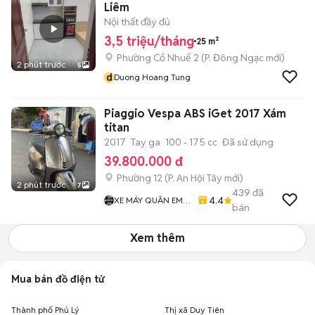
Liêm
Nội thất đầy đủ
3,5 triệu/tháng
25 m²
Phường Cổ Nhuế 2
(
P. Đông Ngạc
mới)
2 phút trước
5
d
Duong Hoang Tung
Piaggio Vespa ABS iGet 2017 Xám
titan
2017
Tay ga
100 - 175 cc
Đã sử dụng
39.800.000 đ
Phường 12
(
P. An Hội Tây
mới)
2 phút trước
7
439
đã
4.4
XE MÁY QUÂN EM
bán
99
Xem thêm
Mua bán đồ điện tử
Thành phố Phủ Lý
Thị xã Duy Tiên