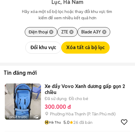
Lục, Hà Nam
Hãy xóa một số bộ lọc hoặc thay đổi khu vực tìm 
kiếm để xem nhiều kết quả hơn
Điện thoại
ZTE
Blade A3Y
Đổi khu vực
Xóa tất cả bộ lọc
Tin đăng mới
Xe đẩy Vovo Xanh dương gấp gọn 2
chiều
Đã sử dụng
Đồ cho bé
300.000 đ
Phường Hòa Thạnh
(
P. Tân Phú
mới)
1 phút trước
3
H
5.0
26
đã bán
Hà Thu