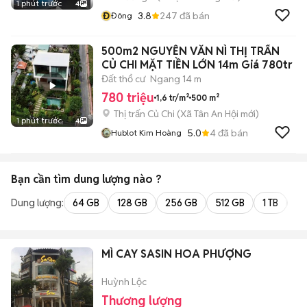
1 phút trước
4
Đ
3.8
247
đã bán
Đông
500m2 NGUYỄN VĂN NÌ THỊ TRẤN
CỦ CHI MẶT TIỀN LỚN 14m Giá 780tr
Đất thổ cư
Ngang 14 m
780 triệu
1,6 tr/m²
500 m²
Thị trấn Củ Chi
(
Xã Tân An Hội
mới)
1 phút trước
4
5.0
4
đã bán
Hublot Kim Hoàng
Bạn cần tìm
dung lượng
nào ?
Dung lượng:
64 GB
128 GB
256 GB
512 GB
1 TB
2 
MÌ CAY SASIN HOA PHƯỢNG
Huỳnh Lộc
Thương lượng