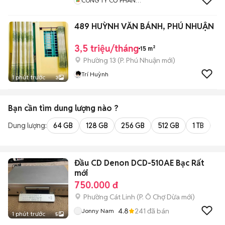
CÔNG TY CỔ PHẦN
HAPPYCLEAN JAPAN
489 HUỲNH VĂN BÁNH, PHÚ NHUẬN
3,5 triệu/tháng
15 m²
Phường 13
(
P. Phú Nhuận
mới)
Trí Huỳnh
1 phút trước
3
Bạn cần tìm
dung lượng
nào ?
Dung lượng:
64 GB
128 GB
256 GB
512 GB
1 TB
2 
Đầu CD Denon DCD-510AE Bạc Rất
mới
750.000 đ
Phường Cát Linh
(
P. Ô Chợ Dừa
mới)
4.8
241
đã bán
Jonny Nam
1 phút trước
5