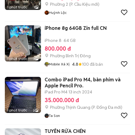
Phường 2
(
P. Cầu Kiệu
mới)
1 phút trước
1
Huỳnh Lộc
iPhone 8g 64GB Zin full CN
iPhone 8
64 GB
800.000 đ
Phường Bình Trị Đông
1 phút trước
3
4.8
100
đã bán
Mobile Xá Xị
Combo iPad Pro M4, bàn phím và
Apple Pencil Pro.
iPad Pro M4 13 inch 2024
35.000.000 đ
Phường Thịnh Quang
(
P. Đống Đa
mới)
1 phút trước
2
Ta Son
TUYỂN RỬA CHÉN