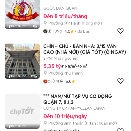
QUỐC DÂN QUÁN
Đến 8 triệu/tháng
Phường 1
(
P. Hạnh Thông
mới)
1 phút trước
1
4.0
7
đã bán
LÊ HƯNG
CHÍNH CHỦ - BÁN NHÀ: 3/15 VĂN
CAO (NHÀ MỚI) (GIÁ TỐT) (Ở NGAY)
2 PN
Nhà ngõ, hẻm
5,35 tỷ
116 tr/m²
46 m²
Phường Phú Thạnh
1 phút trước
12
5.0
CHỦ NHÀ
*** NAM/NỮ TẠP VỤ CƠ ĐỘNG
QUẬN 7, 8,1,2
CÔNG TY CP HAPPYCLEAN JAPAN
Đến 10 triệu/ngày
Phường Bình Thuận
(
P. Tân Thuận
mới)
1 phút trước