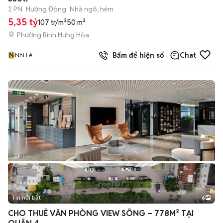
2 PN
Hướng Đông
Nhà ngõ, hẻm
5,35 tỷ
107 tr/m²
50 m²
Phường Bình Hưng Hòa
N
Bấm để hiện số
Chat
Nhi Lê
Tin nổi bật
6
+
2
CHO THUÊ VĂN PHÒNG VIEW SÔNG – 778M² TẠI