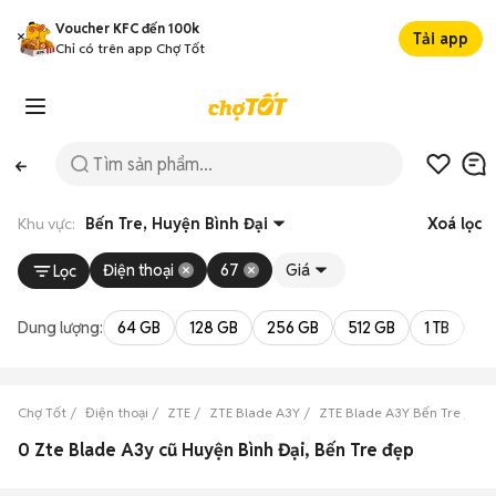
Voucher KFC đến 100k
Tải app
Chỉ có trên app Chợ Tốt
Khu vực:
Bến Tre, Huyện Bình Đại
Xoá lọc
Điện thoại
67
Giá
Lọc
Dung lượng:
64 GB
128 GB
256 GB
512 GB
1 TB
2 
Chợ Tốt
Điện thoại
ZTE
ZTE Blade A3Y
ZTE Blade A3Y Bến Tre
ZT
0 Zte Blade A3y cũ Huyện Bình Đại, Bến Tre đẹp