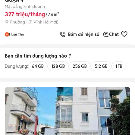
QUẬN 4
Mặt bằng kinh doanh
327 triệu/tháng
778 m²
Phường 1
(
P. Vĩnh Hội
mới)
Bấm để hiện số
Chat
Hoài Thu
Bạn cần tìm
dung lượng
nào ?
Dung lượng:
64 GB
128 GB
256 GB
512 GB
1 TB
2 