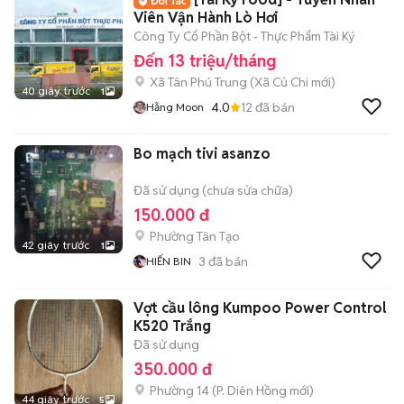
Viên Vận Hành Lò Hơi
Công Ty Cổ Phần Bột - Thực Phẩm Tài Ký
Đến 13 triệu/tháng
Xã Tân Phú Trung
(
Xã Củ Chi
mới)
40 giây trước
1
4.0
12
đã bán
Hằng Moon
Bo mạch tivi asanzo
Đã sử dụng (chưa sửa chữa)
150.000 đ
Phường Tân Tạo
42 giây trước
1
3
đã bán
HIẾN BIN
Vợt cầu lông Kumpoo Power Control
K520 Trắng
Đã sử dụng
350.000 đ
Phường 14
(
P. Diên Hồng
mới)
44 giây trước
5