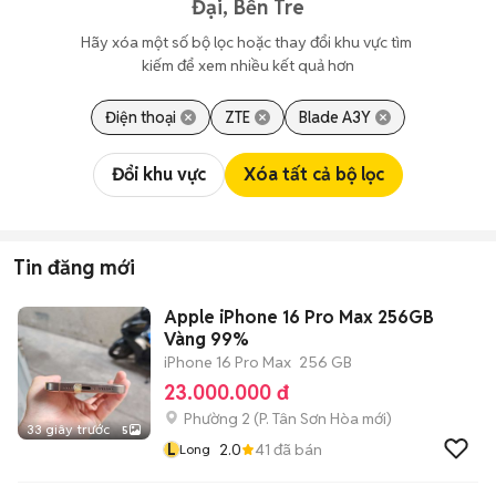
Đại, Bến Tre
Hãy xóa một số bộ lọc hoặc thay đổi khu vực tìm 
kiếm để xem nhiều kết quả hơn
Điện thoại
ZTE
Blade A3Y
Đổi khu vực
Xóa tất cả bộ lọc
Tin đăng mới
Apple iPhone 16 Pro Max 256GB
Vàng 99%
iPhone 16 Pro Max
256 GB
23.000.000 đ
Phường 2
(
P. Tân Sơn Hòa
mới)
33 giây trước
5
L
2.0
41
đã bán
Long