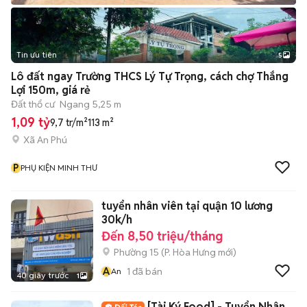
Tin ưu tiên
5
Lô đất ngay Trường THCS Lý Tự Trọng, cách chợ Thắng
Lợi 150m, giá rẻ
Đất thổ cư
Ngang 5,25 m
1,09 tỷ
9,7 tr/m²
113 m²
Xã An Phú
P
PHỤ KIỆN MINH THƯ
tuyển nhân viên tại quận 10 lương
30k/h
Đến 8,50 triệu/tháng
Phường 15
(
P. Hòa Hưng
mới)
A
1
đã bán
An
40 giây trước
1
[Tài Ký Food] - Tuyển Nhân