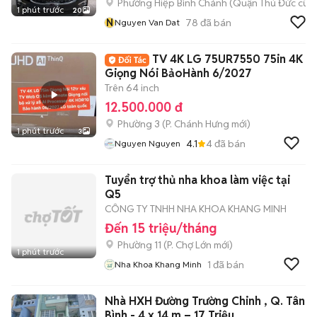
Phường Hiệp Bình Chánh (Quận Thủ Đức cũ)
1 phút trước
20
N
78
đã bán
Nguyen Van Dat
TV 4K LG 75UR7550 75in 4K
Giọng Nói BảoHành 6/2027
Trên 64 inch
12.500.000 đ
Phường 3
(
P. Chánh Hưng
mới)
1 phút trước
3
4.1
4
đã bán
Nguyen Nguyen
Tuyển trợ thủ nha khoa làm việc tại
Q5
CÔNG TY TNHH NHA KHOA KHANG MINH
Đến 15 triệu/tháng
Phường 11
(
P. Chợ Lớn
mới)
1 phút trước
1
đã bán
Nha Khoa Khang Minh
Nhà HXH Đường Trường Chinh , Q. Tân
Bình - 4 x 14 m – 17 Triệu