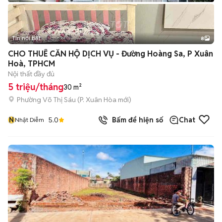
Tin nổi bật
8
+
2
CHO THUÊ CĂN HỘ DỊCH VỤ - Đường Hoàng Sa, P Xuân
Hoà, TPHCM
Nội thất đầy đủ
5 triệu/tháng
30 m²
Phường Võ Thị Sáu
(
P. Xuân Hòa
mới)
N
5.0
Bấm để hiện số
Chat
Nhật Diễm