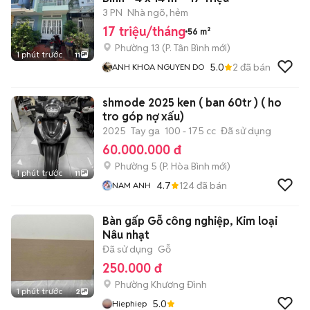
3 PN
Nhà ngõ, hẻm
17 triệu/tháng
56 m²
Phường 13
(
P. Tân Bình
mới)
1 phút trước
11
5.0
2
đã bán
ANH KHOA NGUYEN DO
shmode 2025 ken ( ban 60tr ) ( ho
tro góp nợ xấu)
2025
Tay ga
100 - 175 cc
Đã sử dụng
60.000.000 đ
Phường 5
(
P. Hòa Bình
mới)
1 phút trước
11
4.7
124
đã bán
NAM ANH
Bàn gấp Gỗ công nghiệp, Kim loại
Nâu nhạt
Đã sử dụng
Gỗ
250.000 đ
Phường Khương Đình
1 phút trước
2
5.0
Hiephiep