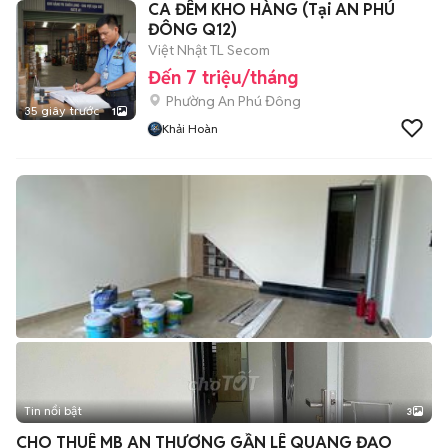
CA ĐÊM KHO HÀNG (Tại AN PHÚ
ĐÔNG Q12)
Việt Nhật TL Secom
Đến 7 triệu/tháng
Phường An Phú Đông
35 giây trước
1
Khải Hoàn
Tin nổi bật
3
CHO THUÊ MB AN THƯỢNG GẦN LÊ QUANG ĐẠO