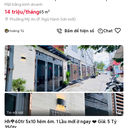
Mặt bằng kinh doanh
14 triệu/tháng
65 m²
Phường Mỹ An
(
P. Ngũ Hành Sơn
mới)
Bấm để hiện số
Chat
Hoàng Tú
Tin nổi bật
9
+
2
Hh🌹60tr 5x10 hẽm 6m. 1 Lầu mới ở ngay ❤️ Giá: 5 Tỷ
350tr