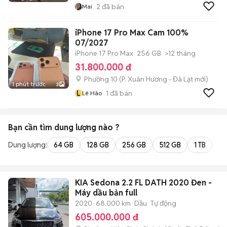
2
đã bán
Mai
iPhone 17 Pro Max Cam 100%
07/2027
iPhone 17 Pro Max
256 GB
>12 tháng
31.800.000 đ
Phường 10
(
P. Xuân Hương - Đà Lạt
mới)
1 phút trước
3
L
1
đã bán
Lê Hào
Bạn cần tìm
dung lượng
nào ?
Dung lượng:
64 GB
128 GB
256 GB
512 GB
1 TB
2 
KIA Sedona 2.2 FL DATH 2020 Đen -
Máy dầu bản full
2020
68.000 km
Dầu
Tự động
605.000.000 đ