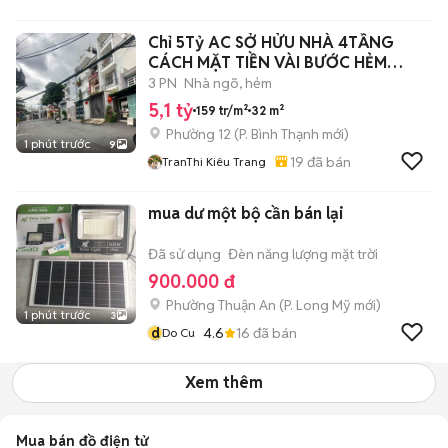
Chỉ 5Tỷ AC SỞ HỬU NHÀ 4TẦNG
CÁCH MẶT TIỀN VÀI BƯỚC HẺM
SẠCH ĐẸP
3 PN
Nhà ngõ, hẻm
5,1 tỷ
159 tr/m²
32 m²
Phường 12
(
P. Bình Thạnh
mới)
1 phút trước
9
19
đã bán
TranThi Kiêu Trang
mua dư một bộ cần bán lại
Đã sử dụng
Đèn năng lượng mặt trời
900.000 đ
Phường Thuận An
(
P. Long Mỹ
mới)
1 phút trước
3
d
4.6
16
đã bán
Do Cu
Xem thêm
Mua bán đồ điện tử