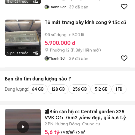
5 phút trước
5
39
đã bán
Thanh Sơn
Tủ mát trưng bày kính cong 9 tấc cũ
Đã sử dụng
> 500 lít
5.900.000 đ
Phường 12
(
P. Bảy Hiền
mới)
5 phút trước
2
39
đã bán
Thanh Sơn
Bạn cần tìm
dung lượng
nào ?
Dung lượng:
64 GB
128 GB
256 GB
512 GB
1 TB
2 
🏬Bán căn hộ cc Central garden 328
VVK Q1• 76m2 ,view đẹp, giá 5,6 t.ỷ
2 PN
Hướng Đông
Chung cư
5,6 tỷ
74 tr/m²
76 m²