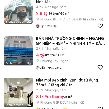
bình tân
4 PN
Nhà ngõ, hẻm
2,8 tỷ
56 tr/m²
50 m²
Phường Bình Hưng Hoà B
(
P. Bình Tân
mới)
8 phút trước
5
Trịnh Văn Đại
BÁN NHÀ TRƯỜNG CHINH – NGANG
5M HIẾM – 45M² – NHỈNH 4 TỶ – ĐẦU
TƯ TỐT
2 PN
Nhà ngõ, hẻm
4 tỷ
89 tr/m²
45 m²
Phường Tây Thạnh
8 phút trước
3
VIỆT THẢO Land
Nhà mới đẹp xinh, 2pn, dt sử dụng
75m2, 3tầng chỉ 8tr
2 PN
Nhà ngõ, hẻm
8 triệu/tháng
25 m²
Phường 5
(
P. Đức Nhuận
mới)
9 phút trước
7