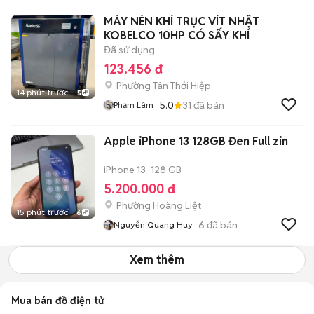
MÁY NÉN KHÍ TRỤC VÍT NHẬT
KOBELCO 10HP CÓ SẤY KHÍ
Đã sử dụng
123.456 đ
Phường Tân Thới Hiệp
14 phút trước
5
5.0
31
đã bán
Phạm Lâm
Apple iPhone 13 128GB Đen Full zin
iPhone 13
128 GB
5.200.000 đ
Phường Hoàng Liệt
15 phút trước
6
6
đã bán
Nguyễn Quang Huy
Xem thêm
Mua bán đồ điện tử