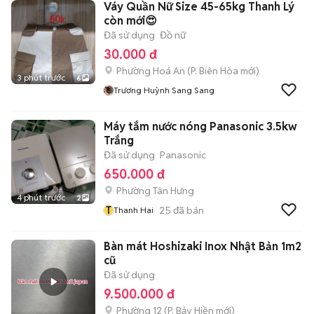
Váy Quần Nữ Size 45-65kg Thanh Lý
còn mới😍
Đã sử dụng
Đồ nữ
30.000 đ
Phường Hoá An
(
P. Biên Hòa
mới)
3 phút trước
6
Trương Huỳnh Sang Sang
Máy tắm nước nóng Panasonic 3.5kw
Trắng
Đã sử dụng
Panasonic
650.000 đ
Phường Tân Hưng
4 phút trước
2
T
25
đã bán
Thanh Hai
Bàn mát Hoshizaki Inox Nhật Bản 1m2
cũ
Đã sử dụng
9.500.000 đ
Phường 12
(
P. Bảy Hiền
mới)