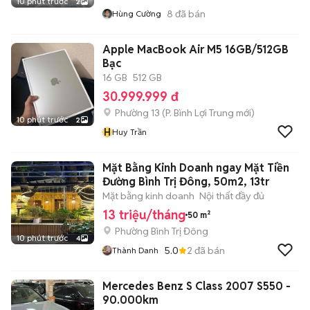
10 phút trước
2
8
đã bán
Hùng Cường
Apple MacBook Air M5 16GB/512GB
Bạc
16 GB
512 GB
30.999.999 đ
Phường 13
(
P. Bình Lợi Trung
mới)
10 phút trước
2
H
Huy Trần
Mặt Bằng Kinh Doanh ngay Mặt Tiền
Đường Bình Trị Đông, 50m2, 13tr
Mặt bằng kinh doanh
Nội thất đầy đủ
13 triệu/tháng
50 m²
Phường Bình Trị Đông
10 phút trước
4
5.0
2
đã bán
Thành Danh
Mercedes Benz S Class 2007 S550 -
90.000km