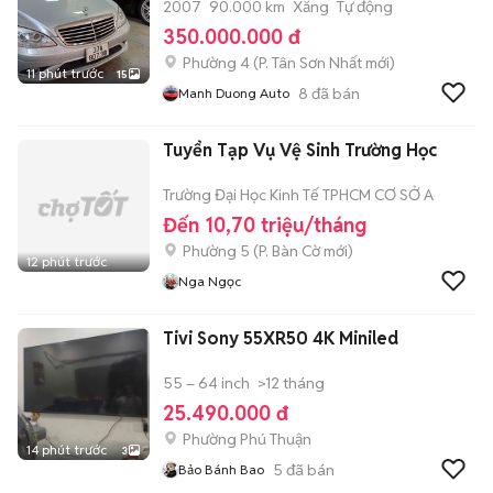
2007
90.000 km
Xăng
Tự động
350.000.000 đ
Phường 4
(
P. Tân Sơn Nhất
mới)
11 phút trước
15
8
đã bán
Manh Duong Auto
Tuyển Tạp Vụ Vệ Sinh Trường Học
Trường Đại Học Kinh Tế TPHCM CƠ SỞ A
Đến 10,70 triệu/tháng
Phường 5
(
P. Bàn Cờ
mới)
12 phút trước
Nga Ngọc
Tivi Sony 55XR50 4K Miniled
55 – 64 inch
>12 tháng
25.490.000 đ
Phường Phú Thuận
14 phút trước
3
5
đã bán
Bảo Bánh Bao