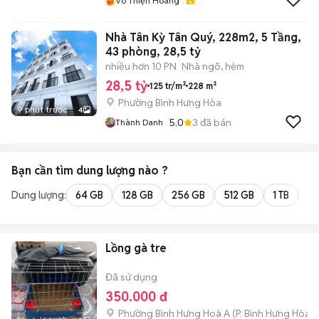
Võ Thiện Hoàng
Nhà Tân Kỳ Tân Quý, 228m2, 5 Tầng,
43 phòng, 28,5 tỷ
nhiều hơn 10 PN
Nhà ngõ, hẻm
28,5 tỷ
125 tr/m²
228 m²
Phường Bình Hưng Hòa
9 phút trước
4
5.0
3
đã bán
Thành Danh
Bạn cần tìm
dung lượng
nào ?
Dung lượng:
64 GB
128 GB
256 GB
512 GB
1 TB
2 
Lồng gà tre
Đã sử dụng
350.000 đ
Phường Bình Hưng Hoà A
(
P. Bình Hưng Hòa
m