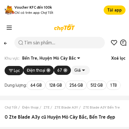
Voucher KFC đến 100k
Tải app
Chỉ có trên app Chợ Tốt
Khu vực:
Bến Tre, Huyện Mỏ Cày Bắc
Xoá lọc
Điện thoại
67
Giá
Lọc
Dung lượng:
64 GB
128 GB
256 GB
512 GB
1 TB
2 
Chợ Tốt
Điện thoại
ZTE
ZTE Blade A3Y
ZTE Blade A3Y Bến Tre
ZT
0 Zte Blade A3y cũ Huyện Mỏ Cày Bắc, Bến Tre đẹp