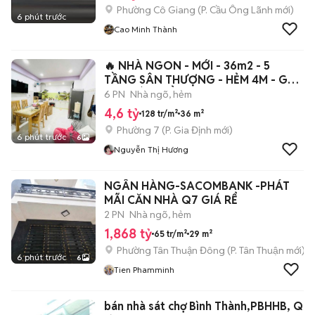
Phường Cô Giang
(
P. Cầu Ông Lãnh
mới)
6 phút trước
Cao Minh Thành
🔥 NHÀ NGON - MỚI - 36m2 - 5
TẦNG SÂN THƯỢNG - HẺM 4M - GẦN
CHỢ BÀ CHIỂ
6 PN
Nhà ngõ, hẻm
4,6 tỷ
128 tr/m²
36 m²
Phường 7
(
P. Gia Định
mới)
6 phút trước
6
Nguyễn Thị Hương
NGÂN HÀNG-SACOMBANK -PHÁT
MÃI CĂN NHÀ Q7 GIÁ RỂ
2 PN
Nhà ngõ, hẻm
1,868 tỷ
65 tr/m²
29 m²
Phường Tân Thuận Đông
(
P. Tân Thuận
mới)
6 phút trước
6
Tien Phamminh
bán nhà sát chợ Bình Thành,PBHHB, Q