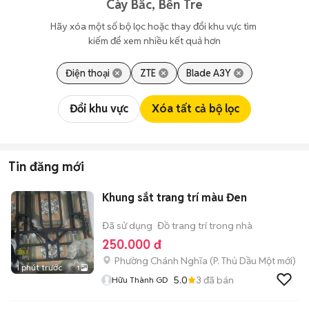
Cày Bắc, Bến Tre
Hãy xóa một số bộ lọc hoặc thay đổi khu vực tìm 
kiếm để xem nhiều kết quả hơn
Điện thoại
ZTE
Blade A3Y
Đổi khu vực
Xóa tất cả bộ lọc
Tin đăng mới
Khung sắt trang trí màu Đen
Đã sử dụng
Đồ trang trí trong nhà
250.000 đ
Phường Chánh Nghĩa
(
P. Thủ Dầu Một
mới)
1 phút trước
1
5.0
3
đã bán
Hữu Thành GD