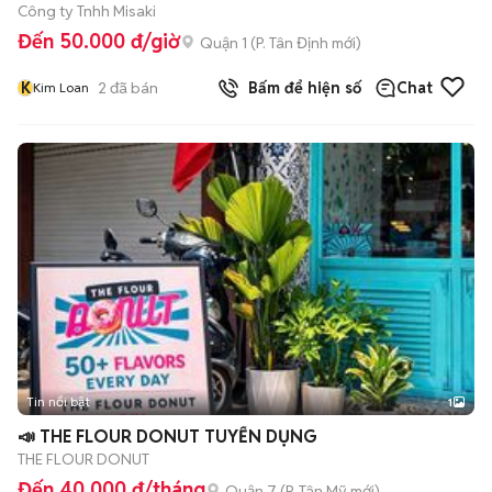
Công ty Tnhh Misaki
Đến 50.000 đ/giờ
Quận 1
(
P. Tân Định
mới)
K
2
đã bán
Bấm để hiện số
Chat
Kim Loan
Tin nổi bật
1
📣 THE FLOUR DONUT TUYỂN DỤNG
THE FLOUR DONUT
Đến 40.000 đ/tháng
Quận 7
(
P. Tân Mỹ
mới)