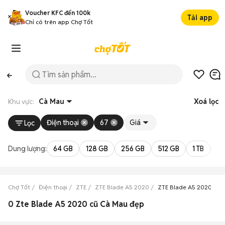
Voucher KFC đến 100k
Tải app
Chỉ có trên app Chợ Tốt
Khu vực:
Cà Mau
Xoá lọc
Điện thoại
67
Giá
Lọc
Dung lượng:
64 GB
128 GB
256 GB
512 GB
1 TB
2 
Chợ Tốt
Điện thoại
ZTE
ZTE Blade A5 2020
ZTE Blade A5 2020 Cà 
0 Zte Blade A5 2020 cũ Cà Mau đẹp