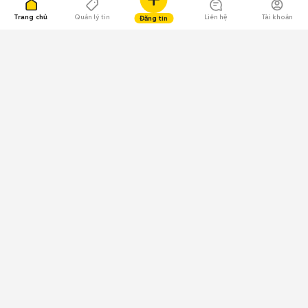
Trang chủ
Quản lý tin
Liên hệ
Tài khoản
Đăng tin
109.000 Bình chọn
Tải ứng dụng Chợ Tốt
Về Chợ Tốt
Quy chế sàn
Chính sách bảo mật
Giải quyết tranh chấp
CÔNG TY TNHH CHỢ TỐT - Người đại diện theo pháp luật:
Nguyễn Trọng Tấn; GPDKKD: 0312120782 do Sở KH & ĐT TP.HCM cấp ngày
11/01/2013;
GPMXH: 185/GP-BTTTT do Bộ Thông tin và Truyền thông
cấp ngày 09/07/2024 - Chịu trách nhiệm
nội dung: Trần Hoàng Ly.
Chính sách sử dụng
Địa chỉ: Tầng 18, Toà nhà UOA, Số 6 đường Tân Trào, Phường Tân Mỹ,
Thành phố Hồ Chí Minh, Việt Nam;