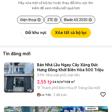
Hãy xóa một số bộ lọc hoặc thay đổi khu vực tìm 
kiếm để xem nhiều kết quả hơn
Điện thoại
ZTE
Blade A5 2020
Đổi khu vực
Xóa tất cả bộ lọc
Tin đăng mới
Bán Nhà Lầu Ngay Cây Xăng Đức
Hưng Đồng Khởi Biên Hòa 500 Triệu
3 PN
Nhà mặt phố, mặt tiền
2,55 tỷ
24 tr/m²
108 m²
Thành phố Biên Hòa
(
P. Trảng Dài
mới)
1 phút trước
8
2
đã bán
Lai Trần