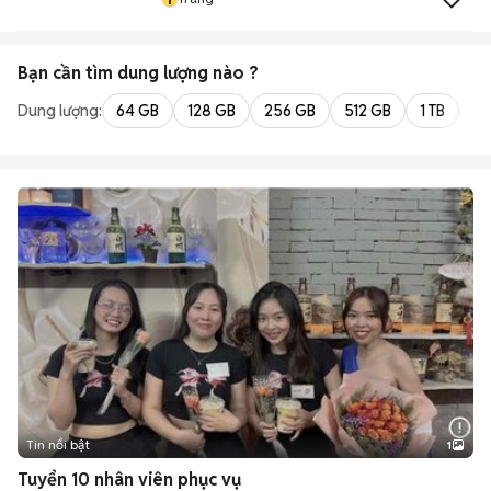
Bạn cần tìm
dung lượng
nào ?
Dung lượng:
64 GB
128 GB
256 GB
512 GB
1 TB
2 
Tin nổi bật
1
Tuyển 10 nhân viên phục vụ