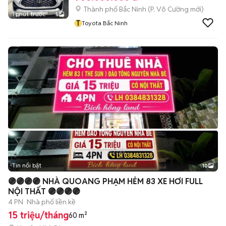
Thành phố Bắc Ninh
(
P. Võ Cường
mới)
1 phút trước
5
T
Toyota Bắc Ninh
Tin nổi bật
10
+
2
🟣🟣🟣🟣 NHÀ QUOANG PHẠM HẺM 83 XE HƠI FULL
NỘI THẤT 🟣🟣🟣🟣
4 PN
Nhà phố liền kề
15 triệu/tháng
60 m²