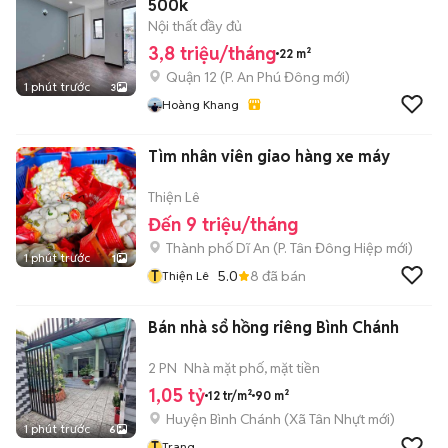
500k
Nội thất đầy đủ
3,8 triệu/tháng
22 m²
Quận 12
(
P. An Phú Đông
mới)
1 phút trước
3
Hoàng Khang
Tìm nhân viên giao hàng xe máy
Thiện Lê
Đến 9 triệu/tháng
Thành phố Dĩ An
(
P. Tân Đông Hiệp
mới)
1 phút trước
1
T
5.0
8
đã bán
Thiện Lê
Bán nhà sổ hồng riêng Bình Chánh
2 PN
Nhà mặt phố, mặt tiền
1,05 tỷ
12 tr/m²
90 m²
Huyện Bình Chánh
(
Xã Tân Nhựt
mới)
1 phút trước
6
T
Trang