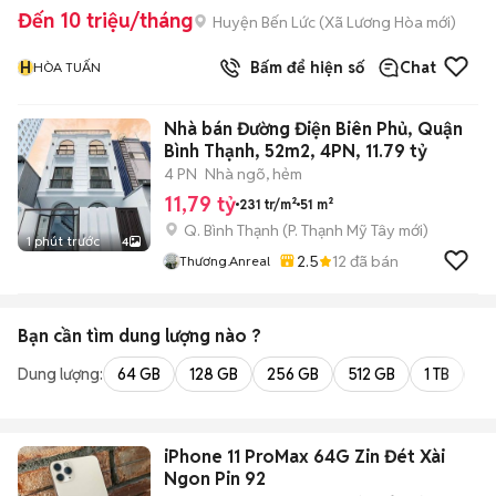
Đến 10 triệu/tháng
Huyện Bến Lức
(
Xã Lương Hòa
mới)
H
Bấm để hiện số
Chat
HÒA TUẤN
Nhà bán Đường Điện Biên Phủ, Quận
Bình Thạnh, 52m2, 4PN, 11.79 tỷ
4 PN
Nhà ngõ, hẻm
11,79 tỷ
231 tr/m²
51 m²
Q. Bình Thạnh
(
P. Thạnh Mỹ Tây
mới)
1 phút trước
4
2.5
12
đã bán
Thương.anreal
Bạn cần tìm
dung lượng
nào ?
Dung lượng:
64 GB
128 GB
256 GB
512 GB
1 TB
2 
iPhone 11 ProMax 64G Zin Đét Xài
Ngon Pin 92