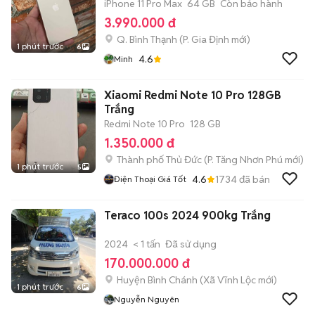
iPhone 11 Pro Max
64 GB
Còn bảo hành
3.990.000 đ
Q. Bình Thạnh
(
P. Gia Định
mới)
1 phút trước
6
4.6
Minh
Xiaomi Redmi Note 10 Pro 128GB
Trắng
Redmi Note 10 Pro
128 GB
1.350.000 đ
Thành phố Thủ Đức
(
P. Tăng Nhơn Phú
mới)
1 phút trước
5
4.6
1734
đã bán
Điện Thoại Giá Tốt
Teraco 100s 2024 900kg Trắng
2024
< 1 tấn
Đã sử dụng
170.000.000 đ
Huyện Bình Chánh
(
Xã Vĩnh Lộc
mới)
1 phút trước
6
Nguyễn Nguyên