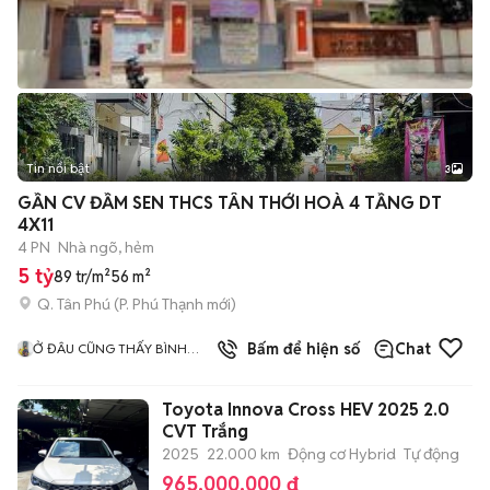
Tin nổi bật
3
GẦN CV ĐẦM SEN THCS TÂN THỚI HOÀ 4 TẦNG DT
4X11
4 PN
Nhà ngõ, hẻm
5 tỷ
89 tr/m²
56 m²
Q. Tân Phú
(
P. Phú Thạnh
mới)
Bấm để hiện số
Chat
Ở ĐÂU CŨNG THẤY BÌNH
YÊN
Toyota Innova Cross HEV 2025 2.0
CVT Trắng
2025
22.000 km
Động cơ Hybrid
Tự động
965.000.000 đ