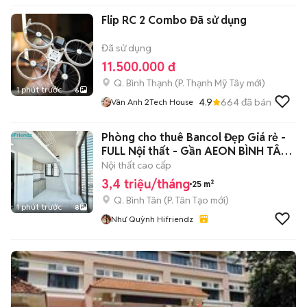
Flip RC 2 Combo Đã sử dụng
Đã sử dụng
11.500.000 đ
Q. Bình Thạnh
(
P. Thạnh Mỹ Tây
mới)
1 phút trước
6
4.9
664
đã bán
Vân Anh 2Tech House
Phòng cho thuê Bancol Đẹp Giá rẻ -
FULL Nội thất - Gần AEON BÌNH TÂN
🌟
Nội thất cao cấp
3,4 triệu/tháng
25 m²
Q. Bình Tân
(
P. Tân Tạo
mới)
1 phút trước
8
Như Quỳnh Hifriendz