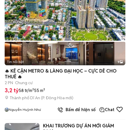
Tin nổi bật
9
+
2
🔥 KẾ CẬN METRO & LÀNG ĐẠI HỌC – CỰC DỄ CHO
THUÊ 🔥
2 PN
Chung cư
3,2 tỷ
58 tr/m²
55 m²
Thành phố Dĩ An
(
P. Đông Hòa
mới)
Bấm để hiện số
Chat
Nguyễn Huỳnh Như
KHAI TRƯƠNG DỰ ÁN MỚI GIẢM