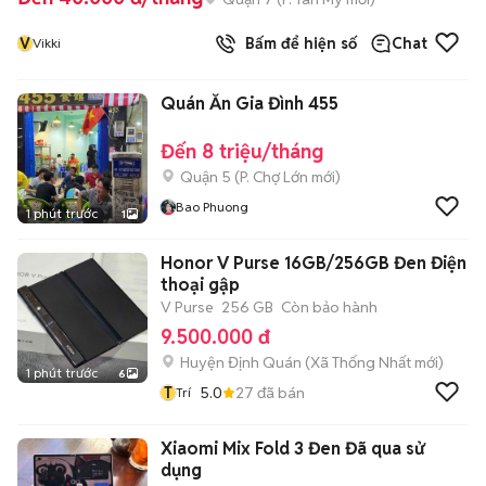
V
Bấm để hiện số
Chat
Vikki
Quán Ăn Gia Đình 455
Đến 8 triệu/tháng
Quận 5
(
P. Chợ Lớn
mới)
Bao Phuong
1 phút trước
1
Honor V Purse 16GB/256GB Đen Điện
thoại gập
V Purse
256 GB
Còn bảo hành
9.500.000 đ
Huyện Định Quán
(
Xã Thống Nhất
mới)
1 phút trước
6
T
5.0
27
đã bán
Trí
Xiaomi Mix Fold 3 Đen Đã qua sử
dụng