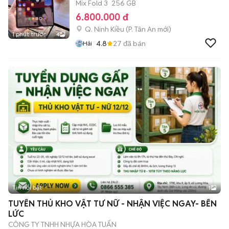
Mix Fold 3
256 GB
6.800.000 đ
Q. Ninh Kiều
(
P. Tân An
mới)
1 phút trước
4
4.8
27
đã bán
Hải
Tin nổi bật
1
TUYỂN THỦ KHO VẬT TƯ NỮ - NHẬN VIỆC NGAY- BẾN
LỨC
CÔNG TY TNHH NHỰA HÒA TUẤN