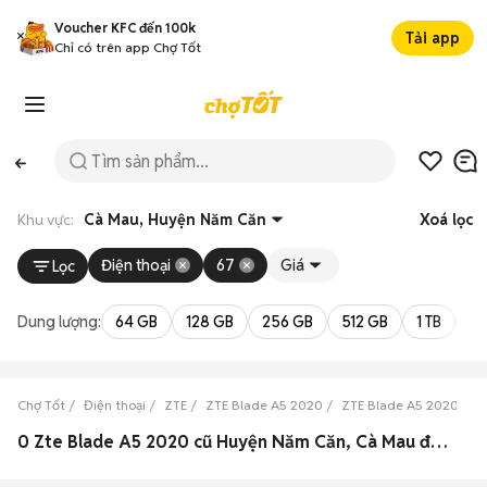
Voucher KFC đến 100k
Tải app
Chỉ có trên app Chợ Tốt
Khu vực:
Cà Mau, Huyện Năm Căn
Xoá lọc
Điện thoại
67
Giá
Lọc
Dung lượng:
64 GB
128 GB
256 GB
512 GB
1 TB
2 
Chợ Tốt
Điện thoại
ZTE
ZTE Blade A5 2020
ZTE Blade A5 2020 Cà 
0 Zte Blade A5 2020 cũ Huyện Năm Căn, Cà Mau đẹp