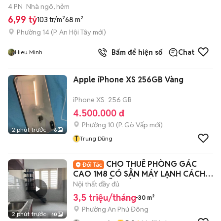
4 PN
Nhà ngõ, hẻm
6,99 tỷ
103 tr/m²
68 m²
Phường 14
(
P. An Hội Tây
mới)
Bấm để hiện số
Chat
Hieu Minh
Apple iPhone XS 256GB Vàng
iPhone XS
256 GB
4.500.000 đ
Phường 10
(
P. Gò Vấp
mới)
2 phút trước
6
T
Trung Dũng
CHO THUÊ PHÒNG GÁC
CAO 1M8 CÓ SẲN MÁY LẠNH CÁCH
ĐH NGUYỄN TẤT THÀNH 5P
Nội thất đầy đủ
3,5 triệu/tháng
30 m²
Phường An Phú Đông
2 phút trước
10