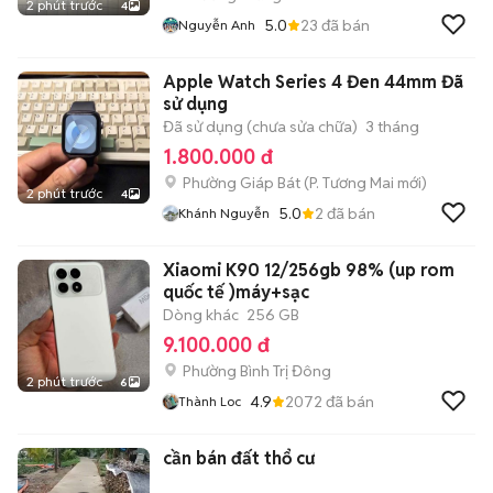
2 phút trước
4
5.0
23
đã bán
Nguyễn Anh
Apple Watch Series 4 Đen 44mm Đã
sử dụng
Đã sử dụng (chưa sửa chữa)
3 tháng
1.800.000 đ
Phường Giáp Bát
(
P. Tương Mai
mới)
2 phút trước
4
5.0
2
đã bán
Khánh Nguyễn
Xiaomi K90 12/256gb 98% (up rom
quốc tế )máy+sạc
Dòng khác
256 GB
9.100.000 đ
Phường Bình Trị Đông
2 phút trước
6
4.9
2072
đã bán
Thành Loc
cần bán đất thổ cư