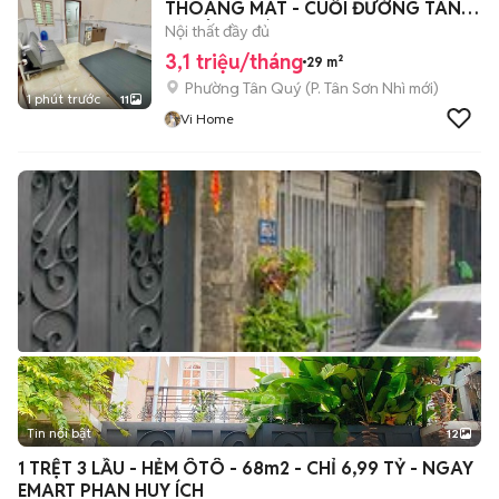
THOÁNG MÁT - CUỐI ĐƯỜNG TÂN
KỲ TÂN QUÝ📣
Nội thất đầy đủ
3,1 triệu/tháng
29 m²
Phường Tân Quý
(
P. Tân Sơn Nhì
mới)
1 phút trước
11
Vi Home
Tin nổi bật
12
+
2
1 TRỆT 3 LẦU - HẺM ÔTÔ - 68m2 - CHỈ 6,99 TỶ - NGAY
EMART PHAN HUY ÍCH