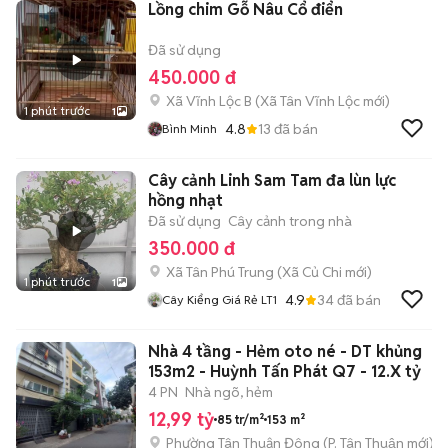
Lồng chim Gỗ Nâu Cổ điển
Đã sử dụng
450.000 đ
Xã Vĩnh Lộc B
(
Xã Tân Vĩnh Lộc
mới)
1 phút trước
1
4.8
13
đã bán
Bình Minh
Cây cảnh Linh Sam Tam đa lùn lực
hồng nhạt
Đã sử dụng
Cây cảnh trong nhà
350.000 đ
Xã Tân Phú Trung
(
Xã Củ Chi
mới)
1 phút trước
1
4.9
34
đã bán
Cây Kiểng Giá Rẻ LT1
Nhà 4 tầng - Hẻm oto né - DT khủng
153m2 - Huỳnh Tấn Phát Q7 - 12.X tỷ
4 PN
Nhà ngõ, hẻm
12,99 tỷ
85 tr/m²
153 m²
Phường Tân Thuận Đông
(
P. Tân Thuận
mới)