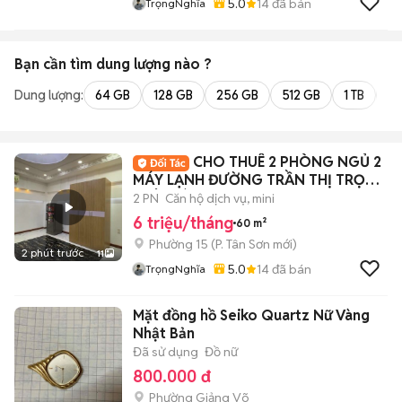
5.0
14
đã bán
TrọngNghĩa
Bạn cần tìm
dung lượng
nào ?
Dung lượng:
64 GB
128 GB
256 GB
512 GB
1 TB
2 
CHO THUÊ 2 PHÒNG NGỦ 2
MÁY LẠNH ĐƯỜNG TRẦN THỊ TRỌNG
- TÂN BÌNH
2 PN
Căn hộ dịch vụ, mini
6 triệu/tháng
60 m²
Phường 15
(
P. Tân Sơn
mới)
2 phút trước
11
5.0
14
đã bán
TrọngNghĩa
Mặt đồng hồ Seiko Quartz Nữ Vàng
Nhật Bản
Đã sử dụng
Đồ nữ
800.000 đ
Phường Giảng Võ