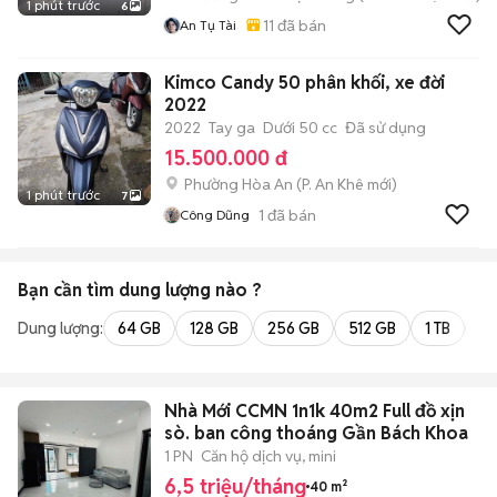
1 phút trước
6
11
đã bán
An Tụ Tài
Kimco Candy 50 phân khối, xe đời
2022
2022
Tay ga
Dưới 50 cc
Đã sử dụng
15.500.000 đ
Phường Hòa An
(
P. An Khê
mới)
1 phút trước
7
1
đã bán
Công Dũng
Bạn cần tìm
dung lượng
nào ?
Dung lượng:
64 GB
128 GB
256 GB
512 GB
1 TB
2 
Nhà Mới CCMN 1n1k 40m2 Full đồ xịn
sò. ban công thoáng Gần Bách Khoa
1 PN
Căn hộ dịch vụ, mini
6,5 triệu/tháng
40 m²