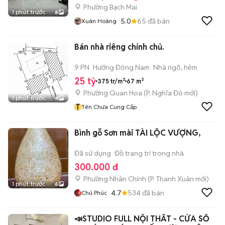
Phường Bạch Mai
1 phút trước
8
5.0
65
đã bán
Xuân Hoàng
Bán nhà riêng chính chủ.
9 PN
Hướng Đông Nam
Nhà ngõ, hẻm
25 tỷ
375 tr/m²
67 m²
Phường Quan Hoa
(
P. Nghĩa Đô
mới)
1 phút trước
4
T
Tên Chưa Cung Cấp
Bình gỗ Sơn mài TÀI LỘC VƯỢNG,
Đã sử dụng
Đồ trang trí trong nhà
300.000 đ
Phường Nhân Chính
(
P. Thanh Xuân
mới)
1 phút trước
6
4.7
534
đã bán
Chú Phúc
📣STUDIO FULL NỘI THẤT - CỬA SỔ