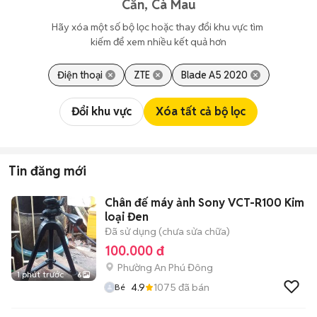
Căn, Cà Mau
Hãy xóa một số bộ lọc hoặc thay đổi khu vực tìm 
kiếm để xem nhiều kết quả hơn
Điện thoại
ZTE
Blade A5 2020
Đổi khu vực
Xóa tất cả bộ lọc
Tin đăng mới
Chân đế máy ảnh Sony VCT-R100 Kim
loại Đen
Đã sử dụng (chưa sửa chữa)
100.000 đ
Phường An Phú Đông
1 phút trước
6
4.9
1075
đã bán
Bé