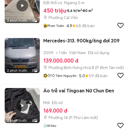
Đất thổ cư
Ngang 5 m
450 triệu
5,6 tr/m²
80 m²
Phường Cái Vồn
2 phút trước
3
p
4.9
68
đã bán
Phan Toàn
Mercedes-313. 900kg/6ng đơi 209
2009
< 1 tấn
Việt Nam
Đã sử dụng
139.000.000 đ
Phường Bình Hưng Hoà B
(
P. Bình Tân
mới)
2 phút trước
7
Ô
5.0
59
đã bán
ÔTÔ Tâm Nguyên
Áo trễ vai Tingoan Nữ Chun Đen
Mới
Đồ nữ
169.000 đ
Phường 14
(
P. Phú Lâm
mới)
2 phút trước
2
KHào