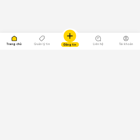
Trang chủ
Quản lý tin
Liên hệ
Tài khoản
Đăng tin
109.000 Bình chọn
Tải ứng dụng Chợ Tốt
Về Chợ Tốt
Quy chế sàn
Chính sách bảo mật
Giải quyết tranh chấp
CÔNG TY TNHH CHỢ TỐT - Người đại diện theo pháp luật: