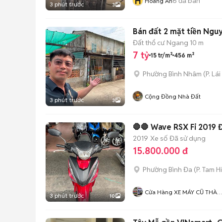
H
6
đã bán
Hoàng An
3 phút trước
3
Bán đất 2 mặt tiền Ngu
Đất thổ cư
Ngang 10 m
7 tỷ
15 tr/m²
456 m²
Phường Bình Nhâm
(
P. Lá
Cộng Đồng Nhà Đất
3 phút trước
3
🛑🛑 Wave RSX Fi 2019 
2019
Xe số
Đã sử dụng
15.800.000 đ
Phường Bình Đa
(
P. Tam H
Cửa Hàng XE MÁY CŨ THÀ
3 phút trước
10
MỸ