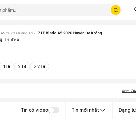
 A5 2020 Quảng Trị
ZTE Blade A5 2020 Huyện Đa Krông
 Trị đẹp
1 TB
2 TB
> 2 TB
Xem Cử
Tin có video
Tin mới nhất
Dạng lư