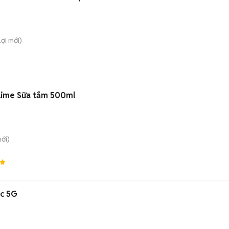
Lợi
mới)
lime Sữa tắm 500ml
ới)
ic 5G