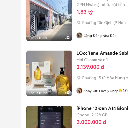
2 PN
Nhà mặt phố, mặt tiền
1,83 tỷ
Phường Tân Định
(
P. Hòa 
Cộng Đồng Nhà Đất
1 phút trước
5
LOccitane Amande Sub
Mới
Cả nam và nữ
2.139.000 đ
Phường 15
(
P. Hòa Hưng
m
1.0
Baby Girl Lovely Shop
1 phút trước
4
iPhone 12 Đen A14 Bion
iPhone 12
128 GB
3.000.000 đ