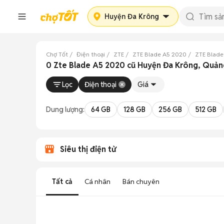
Huyện Đa Krông
Chợ Tốt
Điện thoại
ZTE
ZTE Blade A5 2020
ZTE Blade
0 Zte Blade A5 2020 cũ Huyện Đa Krông, Quảng
Lọc
Điện thoại
Giá
Dung lượng:
64 GB
128 GB
256 GB
512 GB
Siêu thị điện tử
Tất cả
Cá nhân
Bán chuyên