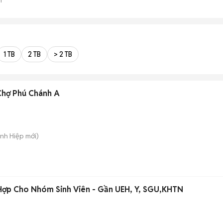
1 TB
2 TB
> 2 TB
Chợ Phú Chánh A
ánh Hiệp
mới)
 Hợp Cho Nhóm Sinh Viên - Gần UEH, Y, SGU,KHTN