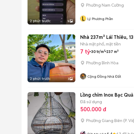
Phường Nam Cường
L
Lý Phương Phần
2 phút trước
5
Nhà 237m² Lái Thiêu, 13
Nhà mặt phố, mặt tiền
7 tỷ
30 tr/m²
237 m²
Phường Bình Hòa
Cộng Đồng Nhà Đất
2 phút trước
3
Lồng chim Inox Bạc Quả
Đã sử dụng
500.000 đ
Phường Giang Biên
(
P. V
4.4
63
đã bá