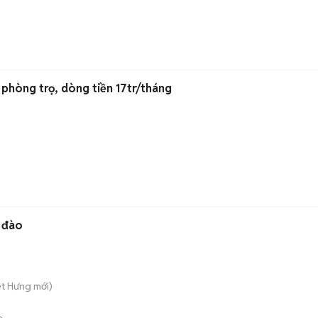
 phòng trọ, dòng tiền 17tr/tháng
 đào
iệt Hưng
mới)
n