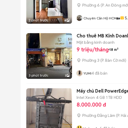
Phường 6
(
P. An Đông
mới
5
Chuyên Căn Hộ HCM🏡
2 phút trước
8
Cho thuê MB Kinh Doanh
Mặt bằng kinh doanh
9 triệu/tháng
18 m²
Phường 3
(
P. Bàn Cờ
mới)
4
đã bán
YUMI
3 phút trước
3
Máy chủ Dell PowerEdg
Intel Xeon
4 GB
1 TB
HDD
8.000.000 đ
Phường Đằng Lâm
(
P. Hải