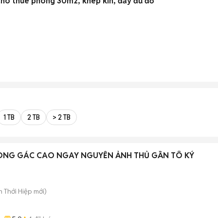
ho thuê phòng 30m2, khép kín, đầy đủ đồ
1 TB
2 TB
> 2 TB
ÒNG GÁC CAO NGAY NGUYỄN ẢNH THỦ GẦN TÔ KÝ
ân Thới Hiệp
mới)