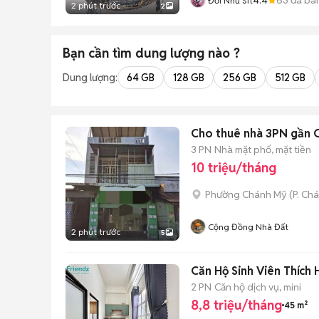
Đời Như Sit
2 phút trước
2
Bạn cần tìm
dung lượng
nào ?
Dung lượng:
64 GB
128 GB
256 GB
512 GB
Cho thuê nhà 3PN gần 
3 PN
Nhà mặt phố, mặt tiền
10 triệu/tháng
Phường Chánh Mỹ
(
P. Ch
Cộng Đồng Nhà Đất
2 phút trước
5
Căn Hộ Sinh Viên Thích
2 PN
Căn hộ dịch vụ, mini
8,8 triệu/tháng
45 m²