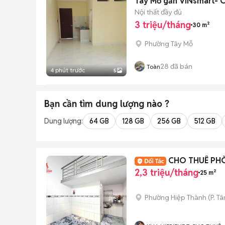
Tây Mỗ gần VINsmart- C
Nội thất đầy đủ
3 triệu/tháng
30 m²
Phường Tây Mỗ
28
đã bán
Toàn
4 phút trước
5
Bạn cần tìm
dung lượng
nào ?
Dung lượng:
64 GB
128 GB
256 GB
512 GB
CHO THUÊ PH
2,3 triệu/tháng
25 m²
Phường Hiệp Thành
(
P. T