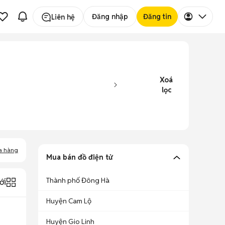
Đăng nhập
Đăng tin
Liên hệ
Xoá
lọc
a hàng
Mua bán đồ điện tử
Thành phố Đông Hà
ới
Huyện Cam Lộ
Huyện Gio Linh