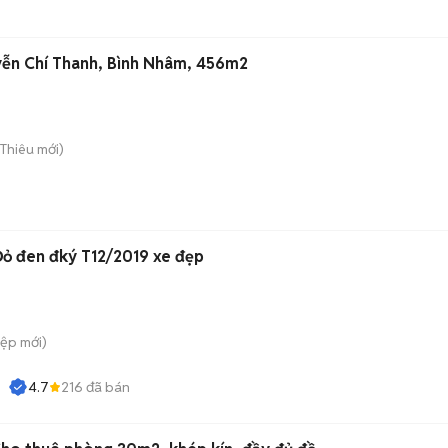
yễn Chí Thanh, Bình Nhâm, 456m2
i Thiêu
mới)
Đỏ đen đký T12/2019 xe đẹp
iệp
mới)
4.7
216
đã bán
NH