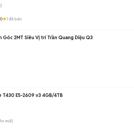
)
.0
1
đã bán
 Góc 2MT Siêu Vị trí Trần Quang Diệu Q3
e T430 E5-2609 v3 4GB/4TB
 An
mới)