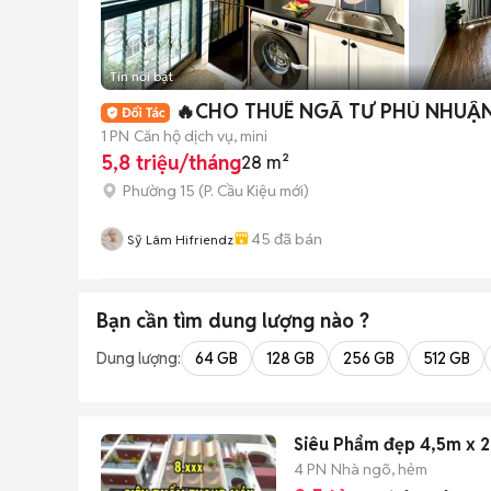
Tin nổi bật
🔥CHO THUÊ NGÃ TƯ PHÚ NHUẬN
1 PN
Căn hộ dịch vụ, mini
5,8 triệu/tháng
28 m²
Phường 15
(
P. Cầu Kiệu
mới)
45
đã bán
Sỹ Lâm Hifriendz
Bạn cần tìm
dung lượng
nào ?
Dung lượng:
64 GB
128 GB
256 GB
512 GB
Siêu Phẩm đẹp 4,5m x 
4 PN
Nhà ngõ, hẻm