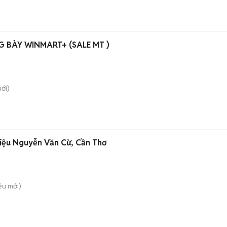
 BÀY WINMART+ (SALE MT )
ới)
riệu Nguyễn Văn Cừ, Cần Thơ
iều
mới)