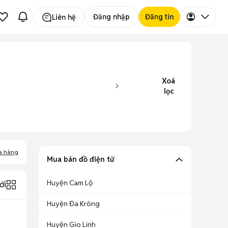
Đăng nhập
Đăng tin
Liên hệ
Xoá
lọc
a hàng
Mua bán đồ điện tử
Huyện Cam Lộ
ới
Huyện Đa Krông
Huyện Gio Linh