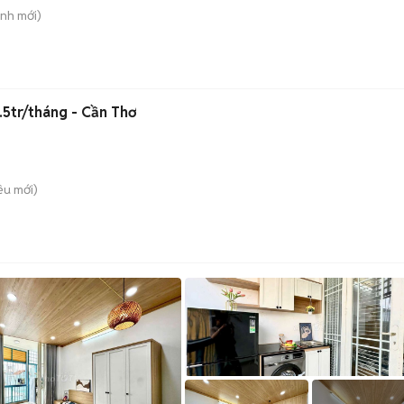
ạnh
mới)
.5tr/tháng - Cần Thơ
iều
mới)