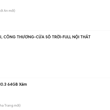
hới An
mới)
U, CÔNG THƯƠNG-CỬA SỔ TRỜI-FULL NỘI THẤT
10.3 64GB Xám
h
Nha Trang
mới)