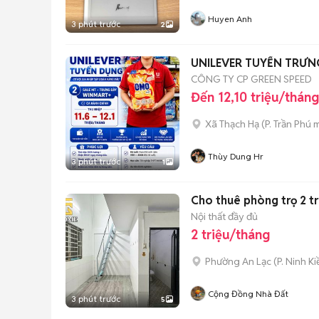
Huyen Anh
3 phút trước
2
UNILEVER TUYỂN TRƯNG
CÔNG TY CP GREEN SPEED
Đến 12,10 triệu/tháng
Xã Thạch Hạ
(
P. Trần Phú
m
Thùy Dung Hr
3 phút trước
1
Cho thuê phòng trọ 2 t
Nội thất đầy đủ
2 triệu/tháng
Phường An Lạc
(
P. Ninh K
Cộng Đồng Nhà Đất
3 phút trước
5