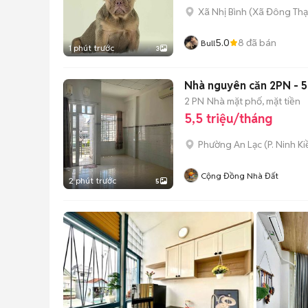
Xã Nhị Bình
(
Xã Đông Th
5.0
8
đã bán
Bull
1 phút trước
3
Nhà nguyên căn 2PN - 5
2 PN
Nhà mặt phố, mặt tiền
5,5 triệu/tháng
Phường An Lạc
(
P. Ninh K
Cộng Đồng Nhà Đất
2 phút trước
5