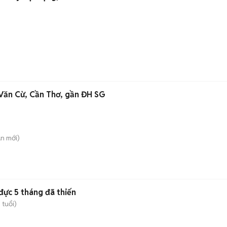
Văn Cừ, Cần Thơ, gần ĐH SG
An
mới)
đực 5 tháng đã thiến
 tuổi)