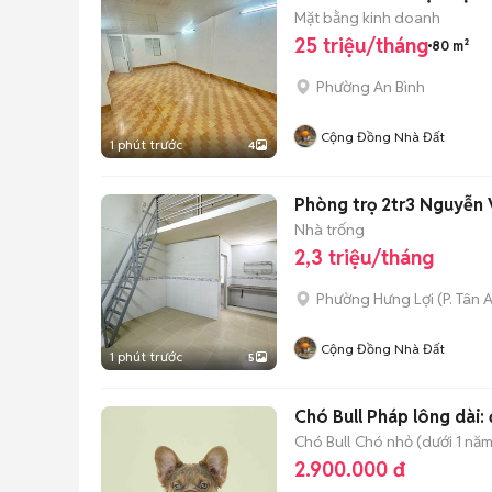
Mặt bằng kinh doanh
25 triệu/tháng
80 m²
Phường An Bình
Cộng Đồng Nhà Đất
1 phút trước
4
Phòng trọ 2tr3 Nguyễn 
Nhà trống
2,3 triệu/tháng
Phường Hưng Lợi
(
P. Tân 
Cộng Đồng Nhà Đất
1 phút trước
5
Chó Bull Pháp lông dài: 
Chó Bull
Chó nhỏ (dưới 1 năm
2.900.000 đ