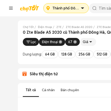
Thành phố Đông Hà
Chợ Tốt
Điện thoại
ZTE
ZTE Blade A5 2020
ZTE Blade
0 Zte Blade A5 2020 cũ Thành phố Đông Hà, Q
Lọc
Điện thoại
67
Giá
Dung lượng:
64 GB
128 GB
256 GB
512 GB
Siêu thị điện tử
Tất cả
Cá nhân
Bán chuyên