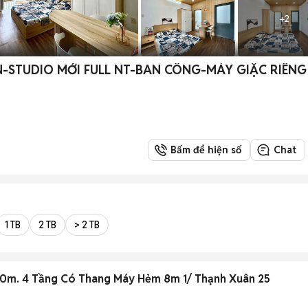
+
2
-STUDIO MỚI FULL NT-BAN CÔNG-MÁY GIẶC RIÊNG
Bấm để hiện số
Chat
1 TB
2 TB
> 2 TB
20m. 4 Tầng Có Thang Máy Hẻm 8m 1/ Thạnh Xuân 25