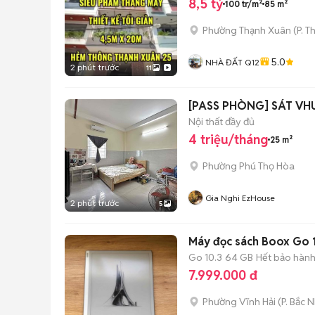
8,5 tỷ
100 tr/m²
85 m²
Phường Thạnh Xuân
(
P. T
5.0
NHÀ ĐẤT Q12
2 phút trước
11
[PASS PHÒNG] SÁT VH
Nội thất đầy đủ
4 triệu/tháng
25 m²
Phường Phú Thọ Hòa
Gia Nghi EzHouse
2 phút trước
5
Máy đọc sách Boox Go 
Go 10.3
64 GB
Hết bảo hàn
7.999.000 đ
Phường Vĩnh Hải
(
P. Bắc 