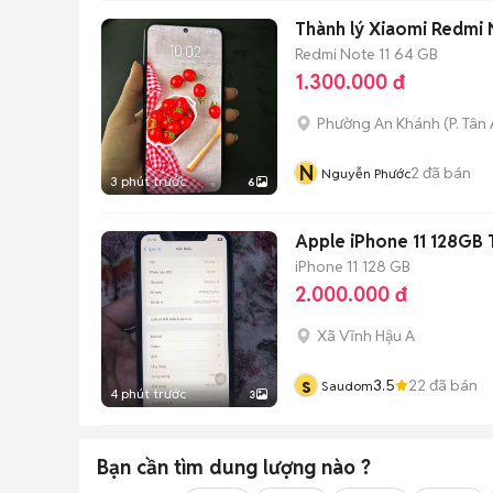
Thành lý Xiaomi Redmi 
Redmi Note 11
64 GB
1.300.000 đ
Phường An Khánh
(
P. Tân
N
2
đã bán
Nguyễn Phước
3 phút trước
6
Apple iPhone 11 128GB 
iPhone 11
128 GB
2.000.000 đ
Xã Vĩnh Hậu A
s
3.5
22
đã bán
Saudom
4 phút trước
3
Bạn cần tìm
dung lượng
nào ?