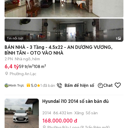
Tin nổi bật
5
BÁN NHÀ - 3 Tầng - 4.5x22 - AN DƯƠNG VƯƠNG,
BÌNH TÂN - OTO VÀO NHÀ
2 PN
Nhà ngõ, hẻm
6,4 tỷ
59 tr/m²
108 m²
Phường An Lạc
5.0
1
đã bán
Bấm để hiện số
Chat
Minh Trực
Hyundai i10 2014 số sàn bản đủ
2014
86.432 km
Xăng
Số sàn
168.000.000 đ
Phường Bửu Long
(
P. Trấn Biên
mới)