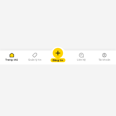
Trang chủ
Quản lý tin
Liên hệ
Tài khoản
Đăng tin
109.000 Bình chọn
Tải ứng dụng Chợ Tốt