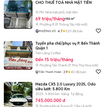
CHO THUÊ TOÀ NHÀ MẶT TIỀN
10 PN
Nhà mặt phố, mặt tiền
69 triệu/tháng
150 m²
Phường 8
(
P. Thông Tây Hội
mới)
1 phút trước
5
4.7
520
đã bán
PHƯƠNG VÕ
Tuyển pha chế/phục vụ P. Bến Thành
Quận 1
Tiên Lãng Coffee
Đến 15 triệu/tháng
Phường Tân Thành
(
P. Phú Thọ Hòa
mới)
1 phút trước
6
2.9
40
đã bán
Trần Thanh Hoàn
Mazda CX5 2.0 Luxury 2025, Odo
siêu lướt: 5.800 Km
2025
5.800 km
Xăng
Tự động
745.000.000 đ
Phường Khuê Trung
(
P. Cẩm Lệ
mới)