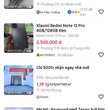
Phường 5
(
P. An Nhơn
mới)
1 phút trước
6
1729
đã
4.6
Xe Máy Cường
bán
Phát
Xiaomi Redmi Note 12 Pro
8GB/128GB Đen
Redmi Note 12 Pro+
128 GB
2.500.000 đ
Phường 11
(
P. Bình Lợi Trung
mới)
1 phút trước
6
A
141
đã bán
AN MOBILE
Chỉ 500tr nhận ngay nhà mới
2 PN
Nhà phố liền kề
1,19 tỷ
12 tr/m²
100 m²
Xã Mỹ Phong
1 phút trước
8
Thanh
ĐH Nữ : Raymond Weil Tango Full Kim