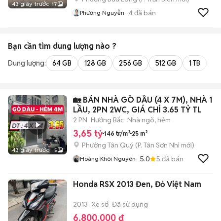
43 giây trước
17
4
đã bán
Phương Nguyễn
Bạn cần tìm
dung lượng
nào ?
Dung lượng:
64 GB
128 GB
256 GB
512 GB
1 TB
2 
🏡 BÁN NHÀ GÒ DẦU (4 X 7M), NHÀ 1
LẦU, 2PN 2WC, GIÁ CHỈ 3.65 TỶ TL
2 PN
Hướng Bắc
Nhà ngõ, hẻm
3,65 tỷ
146 tr/m²
25 m²
Phường Tân Quý
(
P. Tân Sơn Nhì
mới)
43 giây trước
5
5.0
5
đã bán
Hoàng Khôi Nguyên
Honda RSX 2013 Đen, Đỏ Việt Nam
2013
Xe số
Đã sử dụng
6.800.000 đ