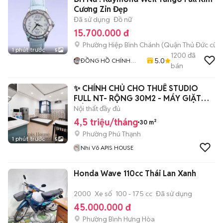
Cương Zin Đẹp
Đã sử dụng
Đồ nữ
15.700.000 đ
Phường Hiệp Bình Chánh (Quận Thủ Đức cũ)
1 phút trước
5
1200
đã
5.0
ĐỒNG HỒ CHÍNH
bán
HÃNG 79
✨ CHÍNH CHỦ CHO THUÊ STUDIO
FULL NT- RỘNG 30M2 - MÁY GIẶT
RIÊNG ✨
Nội thất đầy đủ
4,5 triệu/tháng
30 m²
Phường Phú Thạnh
1 phút trước
5
Nhi Võ APIS HOUSE
Honda Wave 110cc Thái Lan Xanh
2000
Xe số
100 - 175 cc
Đã sử dụng
45.000.000 đ
Phường Bình Hưng Hòa