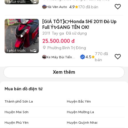
1 phút trước
9
4.9
170
đã bán
Hải Vân Auto
[GIÁ TỐT]👉Honda SHi 2011 Đỏ Up
Full Ý✨SANG TÊN OK!
2011
Tay ga
Đã sử dụng
25.500.000 đ
Phường Bình Trị Đông
1 phút trước
16
770
đã
4.5
Xe Máy Bùi Tiến
bán
Dũng
Xem thêm
Mua bán đồ điện tử
Thành phố Sơn La
Huyện Bắc Yên
Huyện Mai Sơn
Huyện Mường La
Huyện Phù Yên
Huyện Quỳnh Nhai