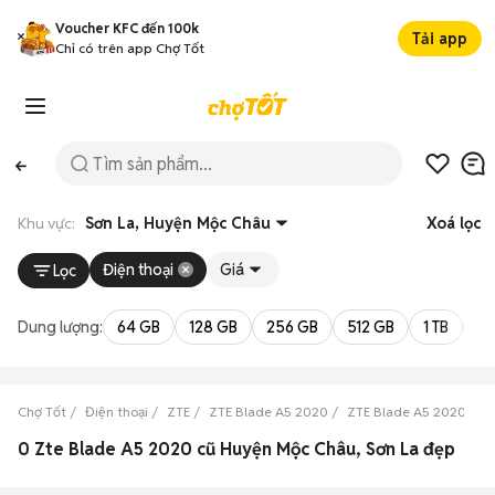
Voucher KFC đến 100k
Tải app
Chỉ có trên app Chợ Tốt
Khu vực:
Sơn La, Huyện Mộc Châu
Xoá lọc
Điện thoại
Giá
Lọc
Dung lượng:
64 GB
128 GB
256 GB
512 GB
1 TB
2 
Chợ Tốt
Điện thoại
ZTE
ZTE Blade A5 2020
ZTE Blade A5 2020 Sơn
0 Zte Blade A5 2020 cũ Huyện Mộc Châu, Sơn La đẹp