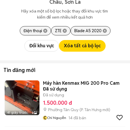
Châu, Sơn La
Hãy xóa một số bộ lọc hoặc thay đổi khu vực tìm 
kiếm để xem nhiều kết quả hơn
Điện thoại
ZTE
Blade A5 2020
Đổi khu vực
Xóa tất cả bộ lọc
Tin đăng mới
Máy hàn Kenmax MIG 200 Pro Cam
Đã sử dụng
Đã sử dụng
1.500.000 đ
Phường Tân Quy
(
P. Tân Hưng
mới)
41 giây trước
2
C
14
đã bán
Chí Nguyễn