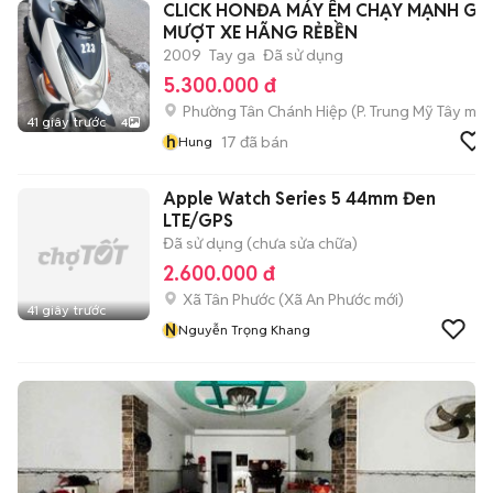
CLICK HONĐA MÁY ÊM CHẠY MẠNH GA
MƯỢT XE HÃNG RẺBỀN
2009
Tay ga
Đã sử dụng
5.300.000 đ
Phường Tân Chánh Hiệp
(
P. Trung Mỹ Tây
mới
41 giây trước
4
h
17
đã bán
Hung
Apple Watch Series 5 44mm Đen
LTE/GPS
Đã sử dụng (chưa sửa chữa)
2.600.000 đ
Xã Tân Phước
(
Xã An Phước
mới)
41 giây trước
N
Nguyễn Trọng Khang