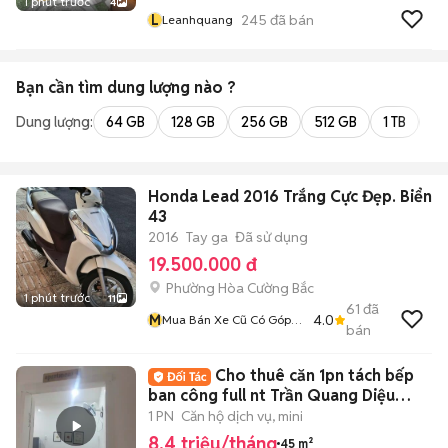
1 phút trước
4
L
245
đã bán
Leanhquang
Bạn cần tìm
dung lượng
nào ?
Dung lượng:
64 GB
128 GB
256 GB
512 GB
1 TB
2 
Honda Lead 2016 Trắng Cực Đẹp. Biển
43
2016
Tay ga
Đã sử dụng
19.500.000 đ
Phường Hòa Cường Bắc
1 phút trước
11
61
đã
M
4.0
Mua Bán Xe Cũ Có Góp
bán
Nợ Xấu
Cho thuê căn 1pn tách bếp
ban công full nt Trần Quang Diệu
Hoàng Sa Q3
1 PN
Căn hộ dịch vụ, mini
8,4 triệu/tháng
45 m²