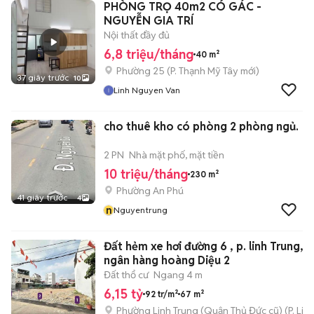
PHÒNG TRỌ 40m2 CÓ GÁC -
NGUYỄN GIA TRÍ
Nội thất đầy đủ
6,8 triệu/tháng
40 m²
Phường 25
(
P. Thạnh Mỹ Tây
mới)
37 giây trước
10
Linh Nguyen Van
cho thuê kho có phòng 2 phòng ngủ.
2 PN
Nhà mặt phố, mặt tiền
10 triệu/tháng
230 m²
Phường An Phú
41 giây trước
4
n
Nguyentrung
Đất hẻm xe hơi đường 6 , p. linh Trung, 
ngân hàng hoàng Diệu 2
Đất thổ cư
Ngang 4 m
6,15 tỷ
92 tr/m²
67 m²
Phường Linh Trung (Quận Thủ Đức cũ)
(
P. Lin