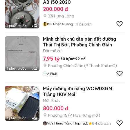
AB 150 2020
200.000 đ
Xã Hưng Long
B
4
đã bán
Bùi Nhật Quang
1 phút trước
2
Mình chính chủ cần bán đất đường
Thái Thị Bôi, Phường Chính Gián
Đất thổ cư
7,95 tỷ
80 tr/m²
99 m²
Phường Chính Gián
(
P. Thanh Khê
mới)
1 phút trước
3
A Phát
Máy nướng đa năng WOWDSGN
Trắng 110V Mới
Mới
Khác
800.000 đ
Phường 15
(
P. Hòa Hưng
mới)
1 phút trước
4
5.0
84
đã bán
Vựa Hàng Tổng Hợp