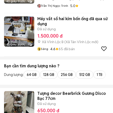
40 giây trước
5
5.0
Trần Thị Ngọc Trinh
Máy vắt sổ hai kim bốn ống đã qua sử
dụng
Đã sử dụng
1.500.000 đ
Xã Vĩnh Lộc B
(
Xã Tân Vĩnh Lộc
mới)
42 giây trước
1
s
4.6
65
đã bán
Sáng
Bạn cần tìm
dung lượng
nào ?
Dung lượng:
64 GB
128 GB
256 GB
512 GB
1 TB
2 
Tượng decor Bearbrick Gương Disco
Bạc 77cm
Đã sử dụng
650.000 đ