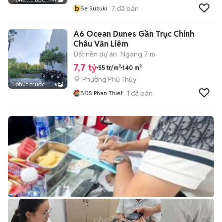
b
7
đã bán
Be Suzuki
A6 Ocean Dunes Gần Trục Chính
Châu Văn Liêm
Đất nền dự án
Ngang 7 m
7,7 tỷ
55 tr/m²
140 m²
Phường Phú Thủy
1 phút trước
5
1
đã bán
BĐS Phan Thiet