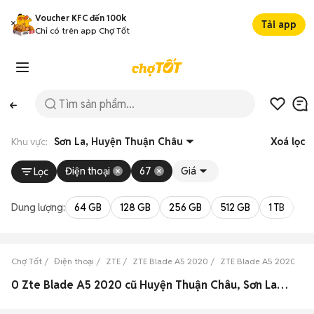
Voucher KFC đến 100k
Tải app
Chỉ có trên app Chợ Tốt
Khu vực:
Sơn La, Huyện Thuận Châu
Xoá lọc
Điện thoại
67
Giá
Lọc
Dung lượng:
64 GB
128 GB
256 GB
512 GB
1 TB
2 
Chợ Tốt
Điện thoại
ZTE
ZTE Blade A5 2020
ZTE Blade A5 2020 Sơn
0 Zte Blade A5 2020 cũ Huyện Thuận Châu, Sơn La đẹp