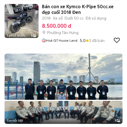
Bán con xe Kymco K-Pipe 50cc.xe
đẹp cuối 2018 Đen
2018
Xe số
Dưới 50 cc
Đã sử dụng
8.500.000 đ
Phường Tân Hưng
1 phút trước
5
5.0
2
đã bán
Hoá Q7 Huose Land
Tin nổi bật
5