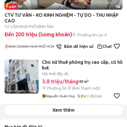
Tin nổi bật
4
CTV TƯ VẤN - KO KINH NGHIỆM - TỰ DO - THU NHẬP
CAO
TƯ VẤN NHÀ PHỐ BÌNH TÂN
Đến 200 triệu (lương khoán)
Phường An Lạc A
1
đã bán
Bấm để hiện số
Chat
KINH DOANH NHÀ PHỐ HCM
Cho nữ thuê phòng trọ cao cấp, có hồ
bơi.
Nội thất đầy đủ
3,8 triệu/tháng
20 m²
Phường 26
(
P. Bình Thạnh
mới)
1 phút trước
12
N
5.0
2
đã bán
Nguyễn Xuân Huy
Xem thêm
Mua bán đồ điện tử