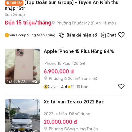
[Tập Đoàn Sun Group] - Tuyển An Ninh thu
nhập 15tr
Sun Group
Đến 15 triệu/tháng
Phường Phước Mỹ
(
P. An Hải
mới)
Bấm để hiện số
Chat
Sun Group Vùng Miền Trung
Apple iPhone 15 Plus Hồng 84%
iPhone 15 Plus
128 GB
6.900.000 đ
Phường 6
(
P. Thới Sơn
mới)
1 phút trước
6
3
4.4
12
đã bán
3 Ljem
Xe tải van Teraco 2022 Bạc
2022
< 1 tấn
Đã sử dụng
20.000.000 đ
Phường Đông Hưng Thuận
1 phút trước
17