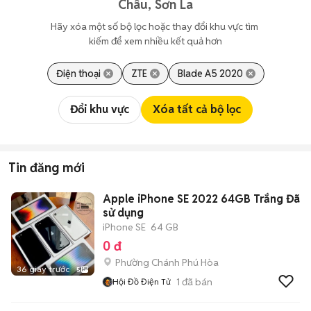
Châu, Sơn La
Hãy xóa một số bộ lọc hoặc thay đổi khu vực tìm 
kiếm để xem nhiều kết quả hơn
Điện thoại
ZTE
Blade A5 2020
Đổi khu vực
Xóa tất cả bộ lọc
Tin đăng mới
Apple iPhone SE 2022 64GB Trắng Đã
sử dụng
iPhone SE
64 GB
0 đ
Phường Chánh Phú Hòa
36 giây trước
5
1
đã bán
Hội Đồ Điện Tử