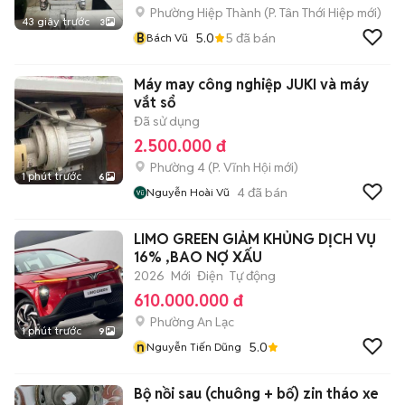
Phường Hiệp Thành
(
P. Tân Thới Hiệp
mới)
43 giây trước
3
B
5.0
5
đã bán
Bách Vũ
Máy may công nghiệp JUKI và máy
vắt sổ
Đã sử dụng
2.500.000 đ
Phường 4
(
P. Vĩnh Hội
mới)
1 phút trước
6
4
đã bán
Nguyễn Hoài Vũ
LIMO GREEN GIẢM KHỦNG DỊCH VỤ
16% ,BAO NỢ XẤU
2026
Mới
Điện
Tự động
610.000.000 đ
Phường An Lạc
1 phút trước
9
n
5.0
Nguyễn Tiến Dũng
Bộ nồi sau (chuông + bố) zin tháo xe