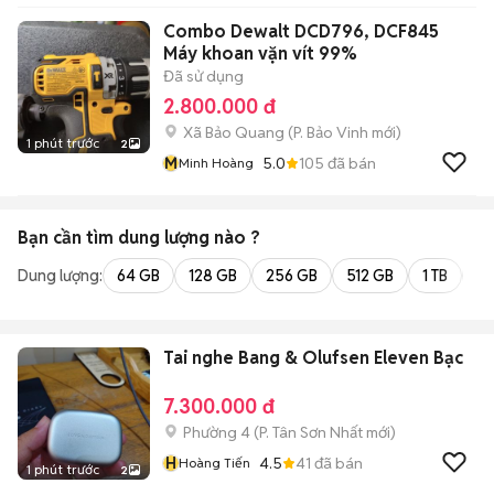
Combo Dewalt DCD796, DCF845
Máy khoan vặn vít 99%
Đã sử dụng
2.800.000 đ
Xã Bảo Quang
(
P. Bảo Vinh
mới)
1 phút trước
2
M
5.0
105
đã bán
Minh Hoàng
Bạn cần tìm
dung lượng
nào ?
Dung lượng:
64 GB
128 GB
256 GB
512 GB
1 TB
2 
Tai nghe Bang & Olufsen Eleven Bạc
7.300.000 đ
Phường 4
(
P. Tân Sơn Nhất
mới)
H
4.5
41
đã bán
Hoàng Tiến
1 phút trước
2