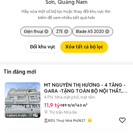
Sơn, Quảng Nam
Hãy xóa một số bộ lọc hoặc thay đổi khu vực tìm 
kiếm để xem nhiều kết quả hơn
Điện thoại
ZTE
Blade A5 2020
Đổi khu vực
Xóa tất cả bộ lọc
Tin đăng mới
MT NGUYỄN THỊ HƯƠNG - 4 TẦNG -
GARA -TẶNG TOÀN BỘ NỘI THẤT,
11,9 TỶ
4 PN
Nhà mặt phố, mặt tiền
11,9 tỷ
189 tr/m²
63 m²
Thị trấn Nhà Bè
1 phút trước
8
BĐS Thuý Nhà Phố827