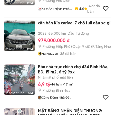
Phường Phú Diễn
2 phút trước
12
1422
đã
4.6
XE MÁY THỊNH PHÁT
bán
XE LƯỚT GIÁ RẺ
cần bán Kia carival 7 chổ full dầu xe gia 
2022
85.000 km
Dầu
Tự động
979.000.000 đ
Phường Hiệp Phú (Quận 9 cũ)
(
P. Tăng Nhơn 
2 phút trước
17
H
36
đã bán
Ha Nguyen
Bán nhà trục chính chợ 434 Bình Hòa,
BD, 151m2, 6 tỷ 9xx
Nhà mặt phố, mặt tiền
6,9 tỷ
46 tr/m²
151 m²
Phường Bình Hòa
2 phút trước
5
Cộng Đồng Nhà Đất
MẶT BẰNG NHẬN DIỆN THƯƠNG