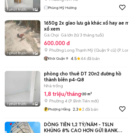
Phùng Mỹ Hương
1 phút trước
5
1650g 2x giao lưu gà khác xổ hay ae ma
xổ xem
Gà Chọi
Gà lớn (từ 3 tháng tuổi)
600.000 đ
Phường Long Thạnh Mỹ (Quận 9 cũ)
(
P. Long
1 phút trước
2
4.5
44
đã bán
Khôi Quận 9
phòng cho thuê DT 20n2 đường hồ
thành biên p4-Q8
Nhà trống
1,8 triệu/tháng
20 m²
Phường 4
(
P. Bình Tiên
mới)
1 phút trước
6
P
2.3
2
đã bán
Phượng Hằng
DÒNG TIỀN 1,2 TỶ/NĂM - TSLN
KHỦNG 8% CAO HƠN GỬI BANK