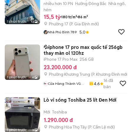
15CHDV THANG MÁY
nhiều hơn 10 PN
Hướng Đông Bắc
Nhà ngõ,
hẻm
15,5 tỷ
180 tr/m²
86 m²
1 phút trước
12
Phường 17
(
P. Gia Định
mới)
5.0
Nhà Phú Bình 789
💦iphone 17 pro max quốc tế 256gb
thay màn ol 120hz
iPhone 17 Pro Max
256 GB
23.200.000 đ
Phường Khương Trung
(
P. Khương Đình
mới)
1 phút trước
6
16
đã
4.6
Cửa Hàng Thành Vũ
bán
Mobile
Lò vi sóng Toshiba 25 lít Đen Mới
Mới
Toshiba
1.290.000 đ
Phường Hòa Thọ Tây
(
P. Cẩm Lệ
mới)
1 phút trước
2