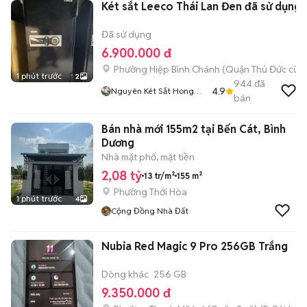
Két sắt Leeco Thái Lan Đen đã sử dụng
Đã sử dụng
6.900.000 đ
Phường Hiệp Bình Chánh (Quận Thủ Đức cũ)
1 phút trước
2
944
đã
4.9
Nguyên Két Sắt Hong
bán
Long
Bán nhà mới 155m2 tại Bến Cát, Bình
Dương
Nhà mặt phố, mặt tiền
2,08 tỷ
13 tr/m²
155 m²
Phường Thới Hòa
1 phút trước
4
Cộng Đồng Nhà Đất
Nubia Red Magic 9 Pro 256GB Trắng
Dòng khác
256 GB
9.350.000 đ