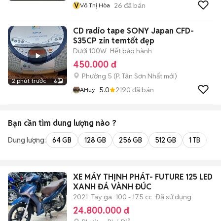
V
26
đã bán
Võ Thị Hòa
CD radio tape SONY Japan CFD-
S35CP zin temtốt đẹp
Dưới 100W
Hết bảo hành
450.000 đ
Phường 5
(
P. Tân Sơn Nhất
mới)
2 phút trước
6
5.0
2190
đã bán
AHuy
Bạn cần tìm
dung lượng
nào ?
Dung lượng:
64 GB
128 GB
256 GB
512 GB
1 TB
2 
XE MÁY THỊNH PHÁT- FUTURE 125 LED
XANH ĐÁ VÀNH ĐÚC
2021
Tay ga
100 - 175 cc
Đã sử dụng
24.800.000 đ