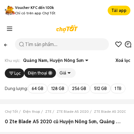
Voucher KFC đến 100k
Tải app
Chỉ có trên app Chợ Tốt
Khu vực:
Quảng Nam, Huyện Nông Sơn
Xoá lọc
Điện thoại
Giá
Lọc
Dung lượng:
64 GB
128 GB
256 GB
512 GB
1 TB
2 
Chợ Tốt
Điện thoại
ZTE
ZTE Blade A5 2020
ZTE Blade A5 2020 Qu
0 Zte Blade A5 2020 cũ Huyện Nông Sơn, Quảng Nam đẹp