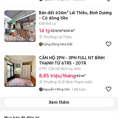
Bán đất 624m² Lái Thiêu, Bình Dương
- Có dòng tiền
Đất thổ cư
14 tỷ
22 tr/m²
624 m²
Phường Lái Thiêu
2 phút trước
5
Cộng Đồng Nhà Đất
CĂN HỘ 2PN - 3PN FULL NT BÌNH
THẠNH TỪ 6TR5 - 20TR
2 PN
Căn hộ dịch vụ, mini
8,85 triệu/tháng
60 m²
Phường 12
(
P. Bình Thạnh
mới)
2 phút trước
12
1
đã bán
Nguyễn Hồng Sơn
Xem thêm
Mua bán đồ điện tử