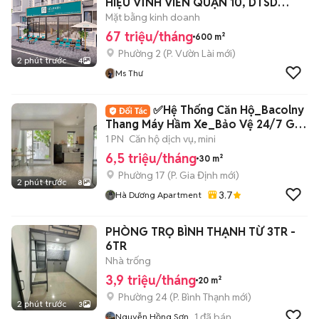
HIỆU VĨNH VIỄN QUẬN 10, DTSD
600M2
Mặt bằng kinh doanh
67 triệu/tháng
600 m²
Phường 2
(
P. Vườn Lài
mới)
2 phút trước
4
Ms Thư
✅Hệ Thống Căn Hộ_Bacolny
Thang Máy Hầm Xe_Bảo Vệ 24/7 Gần
UEF, Hutech✅
1 PN
Căn hộ dịch vụ, mini
6,5 triệu/tháng
30 m²
Phường 17
(
P. Gia Định
mới)
2 phút trước
8
3.7
Hà Dương Apartment
PHÒNG TRỌ BÌNH THẠNH TỪ 3TR -
6TR
Nhà trống
3,9 triệu/tháng
20 m²
Phường 24
(
P. Bình Thạnh
mới)
2 phút trước
3
1
đã bán
Nguyễn Hồng Sơn