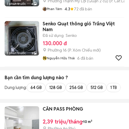
Phường Thạnh Mỹ Lợi (Quận 2 cũ)
(
P. Cát Lái
m
1 phút trước
6
4.3
72
đã bán
Phan Tâm
Senko Quạt thông gió Trắng Việt
Nam
Đã sử dụng
Senko
130.000 đ
Phường 16
(
P. Xóm Chiếu
mới)
1 phút trước
2
N
6
đã bán
Nguyễn Hữu Thái
Bạn cần tìm
dung lượng
nào ?
Dung lượng:
64 GB
128 GB
256 GB
512 GB
1 TB
2 
CẦN PASS PHÒNG
2,39 triệu/tháng
10 m²
Phường An Phú