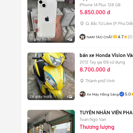
iPhone 14 Plus
128 GB
5.850.000 đ
Q. Bắc Từ Liêm
(
P. Phú Diễ
4.7
20
NAM TÁO CHẤT
17 giây trước
4
bán xe Honda Vision Và
2012
Tay ga
Đã sử dụng
8.700.000 đ
Thành phố Vinh
5.0
Xe Máy Hồng Sáng
26 giây trước
5
TUYỂN NHÂN VIÊN PHA
Toan Ngo Van
Thương lượng