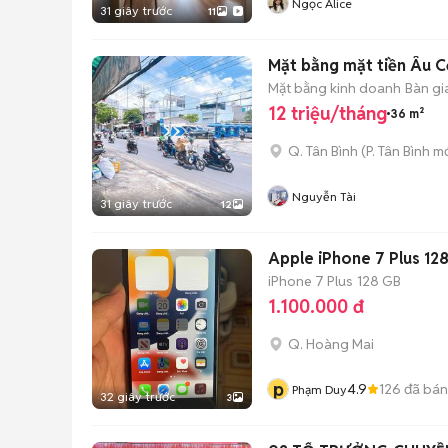
Ngọc Alice
31 giây trước
11
Mặt bằng mặt tiền Âu Cơ
Mặt bằng kinh doanh
Bàn gi
12 triệu/tháng
36 m²
Q. Tân Bình
(
P. Tân Bình
mớ
Nguyễn Tài
31 giây trước
12
Apple iPhone 7 Plus 128
iPhone 7 Plus
128 GB
1.100.000 đ
Q. Hoàng Mai
p
4.9
126
đã bán
Phạm Duy
32 giây trước
3