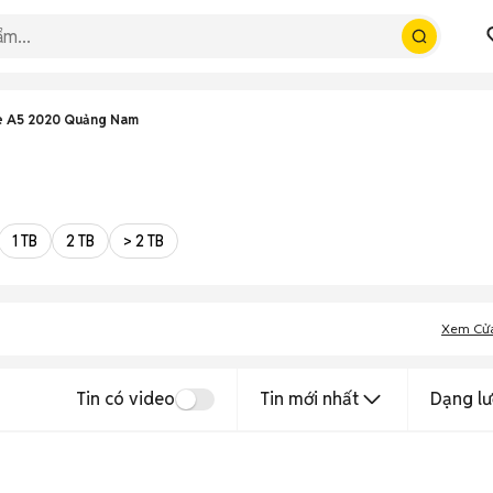
e A5 2020 Quảng Nam
1 TB
2 TB
> 2 TB
Xem Cử
Tin có video
Tin mới nhất
Dạng lư