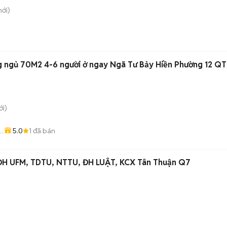
ới)
g ngủ 70M2 4-6 người ở ngay Ngã Tư Bảy Hiền Phường 12 Q
i)
5.0
1
đã bán
ê
 ĐH UFM, TDTU, NTTU, ĐH LUẬT, KCX Tân Thuận Q7