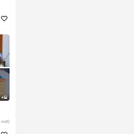
6
t
mới)