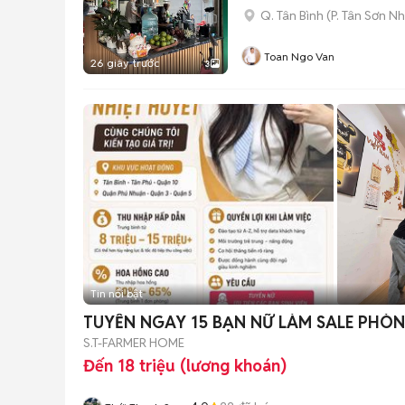
Q. Tân Bình
(
P. Tân Sơn Nh
Toan Ngo Van
26 giây trước
3
Tin nổi bật
TUYỂN NGAY 15 BẠN NỮ LÀ
S.T-FARMER HOME
Đến 18 triệu (lương khoán)