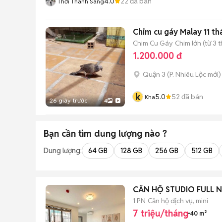
4.0
22
đã bán
Thới Thanh Sang
Chim cu gáy Malay 11 th
Chim Cu Gáy
Chim lớn (từ 3 
1.200.000 đ
Quận 3
(
P. Nhiêu Lộc
mới)
k
5.0
52
đã bán
Kha
26 giây trước
4
Bạn cần tìm
dung lượng
nào ?
Dung lượng:
64 GB
128 GB
256 GB
512 GB
CĂN HỘ STUDIO FULL 
1 PN
Căn hộ dịch vụ, mini
7 triệu/tháng
40 m²