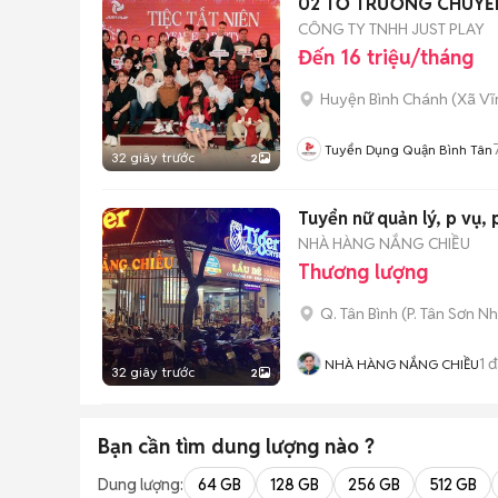
02 TỔ TRƯỞNG CHUYỀ
CÔNG TY TNHH JUST PLAY
Đến 16 triệu/tháng
Huyện Bình Chánh
(
Xã Vĩ
Tuyển Dụng Quận Bình Tân
32 giây trước
2
Tuyển nữ quản lý, p vụ,
NHÀ HÀNG NẮNG CHIỀU
Thương lượng
Q. Tân Bình
(
P. Tân Sơn Nh
1
đ
NHÀ HÀNG NẮNG CHIỀU
32 giây trước
2
Bạn cần tìm
dung lượng
nào ?
Dung lượng:
64 GB
128 GB
256 GB
512 GB