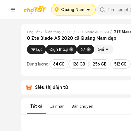
Quảng Nam
Chợ Tốt
Điện thoại
ZTE
ZTE Blade A5 2020
ZTE Blad
0 Zte Blade A5 2020 cũ Quảng Nam đẹp
Lọc
Điện thoại
67
Giá
Dung lượng:
64 GB
128 GB
256 GB
512 GB
Siêu thị điện tử
Tất cả
Cá nhân
Bán chuyên