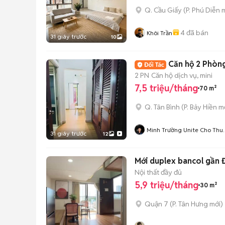
Q. Cầu Giấy
(
P. Phú Diễn
m
4
đã bán
Khôi Trần
31 giây trước
10
Căn hộ 2 Phòn
2 PN
Căn hộ dịch vụ, mini
7,5 triệu/tháng
70 m²
Q. Tân Bình
(
P. Bảy Hiền
mớ
Minh Trường Unite Cho Thu
31 giây trước
12
Căn Hộ Hồ Chí Minh
Mới duplex bancol gần
Nội thất đầy đủ
5,9 triệu/tháng
30 m²
Quận 7
(
P. Tân Hưng
mới)