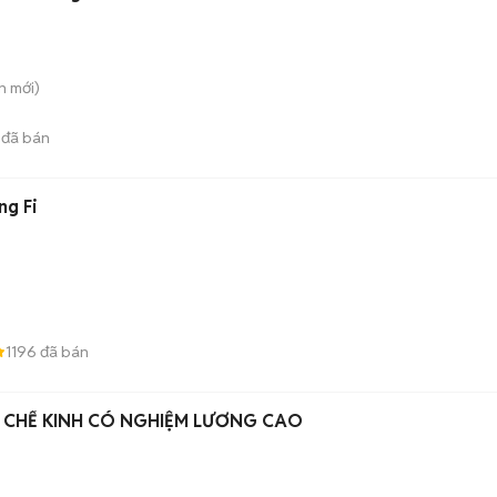
n
mới)
đã bán
ng Fi
1196
đã bán
 CHẾ KINH CÓ NGHIỆM LƯƠNG CAO