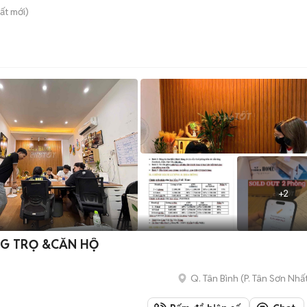
ất
mới)
+
2
M SALE PHÒNG TRỌ &CĂN HỘ
Q. Tân Bình
(
P. Tân Sơn Nhấ