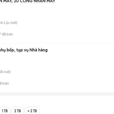
N MAY, 20 CÔNG NHÂN MAY
nh Lộc
mới)
7
đã bán
 phụ bếp, tạp vụ Nhà hàng
ất
mới)
ã bán
1 TB
2 TB
> 2 TB