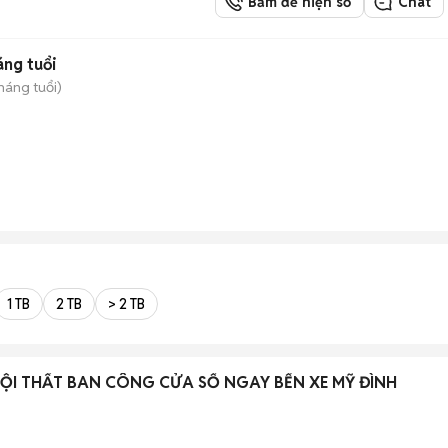
Bấm để hiện số
Chat
áng tuổi
tháng tuổi)
1 TB
2 TB
> 2 TB
NỘI THẤT BAN CÔNG CỬA SỔ NGAY BẾN XE MỸ ĐÌNH