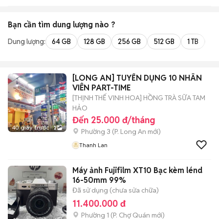
NOUS
Bạn cần tìm
dung lượng
nào ?
Dung lượng:
64 GB
128 GB
256 GB
512 GB
1 TB
2 
[LONG AN] TUYỂN DỤNG 10 NHÂN
VIÊN PART-TIME
[THỊNH THẾ VINH HOA] HỒNG TRÀ SỮA TAM
HẢO
Đến 25.000 đ/tháng
40 giây trước
2
Phường 3
(
P. Long An
mới)
Thanh Lan
Máy ảnh Fujifilm XT10 Bạc kèm lénd
16-50mm 99%
Đã sử dụng (chưa sửa chữa)
11.400.000 đ
Phường 1
(
P. Chợ Quán
mới)