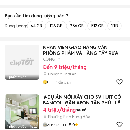
Bạn cần tìm
dung lượng
nào ?
Dung lượng:
64 GB
128 GB
256 GB
512 GB
1 TB
2 
NHÂN VIÊN GIAO HÀNG VĂN
PHÒNG PHẨM VÀ HÀNG TẨY RỬA
CÔNG TY
Đến 9 triệu/tháng
Phường Thới An
1 phút trước
l
1
đã bán
Linh
🔥DỰ ÁN MỚI XÂY CHO SV HUIT CÓ
BANCOL. GẦN AEON TÂN PHÚ - LÊ
TRỌNG TẤN🔥
4 triệu/tháng
40 m²
Phường Bình Hưng Hòa
5.0
Ai Nhan PTT
1 phút trước
8