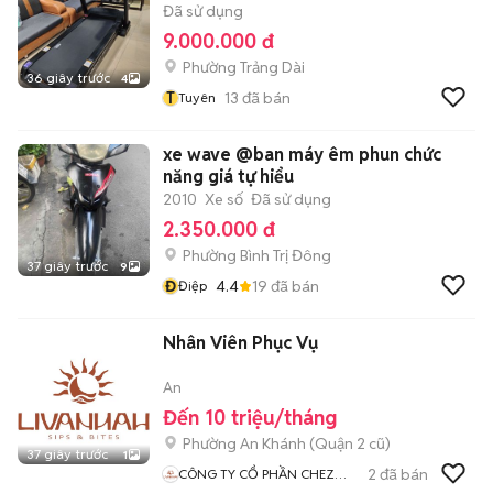
Đã sử dụng
9.000.000 đ
Phường Trảng Dài
36 giây trước
4
T
13
đã bán
Tuyên
xe wave @ban máy êm phun chức
năng giá tự hiểu
2010
Xe số
Đã sử dụng
2.350.000 đ
Phường Bình Trị Đông
37 giây trước
9
Đ
4.4
19
đã bán
Điệp
Nhân Viên Phục Vụ
An
Đến 10 triệu/tháng
Phường An Khánh (Quận 2 cũ)
37 giây trước
1
2
đã bán
CÔNG TY CỔ PHẦN CHEZ