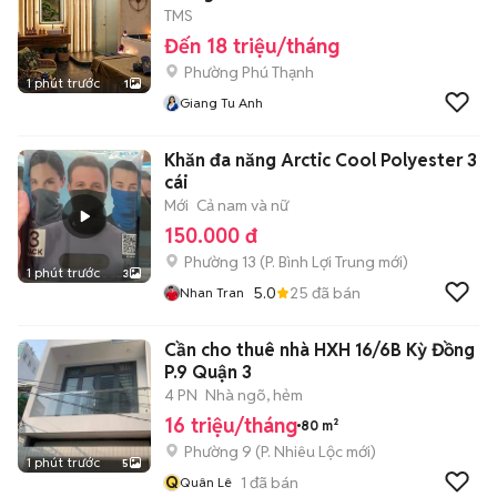
TMS
Đến 18 triệu/tháng
Phường Phú Thạnh
1 phút trước
1
Giang Tu Anh
Khăn đa năng Arctic Cool Polyester 3
cái
Mới
Cả nam và nữ
150.000 đ
Phường 13
(
P. Bình Lợi Trung
mới)
1 phút trước
3
5.0
25
đã bán
Nhan Tran
Cần cho thuê nhà HXH 16/6B Kỳ Đồng
P.9 Quận 3
4 PN
Nhà ngõ, hẻm
16 triệu/tháng
80 m²
Phường 9
(
P. Nhiêu Lộc
mới)
1 phút trước
5
Q
1
đã bán
Quân Lê