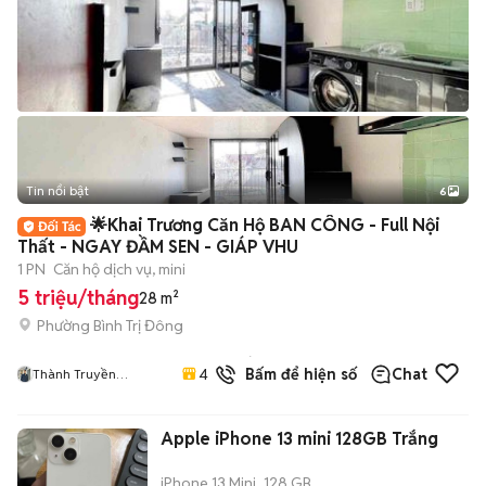
Tin nổi bật
6
+
2
🌟Khai Trương Căn Hộ BAN CÔNG - Full Nội
Thất - NGAY ĐẦM SEN - GIÁP VHU
1 PN
Căn hộ dịch vụ, mini
5 triệu/tháng
28 m²
Phường Bình Trị Đông
1
đã
4.8
Bấm để hiện số
Chat
Thành Truyền
bán
HiFriendz
Apple iPhone 13 mini 128GB Trắng
iPhone 13 Mini
128 GB