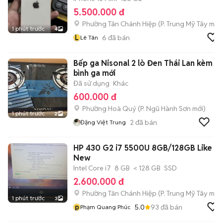
5.500.000 đ
Phường Tân Chánh Hiệp
(
P. Trung Mỹ Tây
mới
1 phút trước
4
L
6
đã bán
Lê Tân
Bếp ga Nisonal 2 lò Đen Thái Lan kèm
bình ga mới
Đã sử dụng
Khác
600.000 đ
Phường Hoà Quý
(
P. Ngũ Hành Sơn
mới)
1 phút trước
2
2
đã bán
Đặng Việt Trung
HP 430 G2 i7 5500U 8GB/128GB Like
New
Intel Core i7
8 GB
< 128 GB
SSD
2.600.000 đ
Phường Tân Chánh Hiệp
(
P. Trung Mỹ Tây
mới
1 phút trước
3
p
5.0
93
đã bán
Phạm Quang Phúc