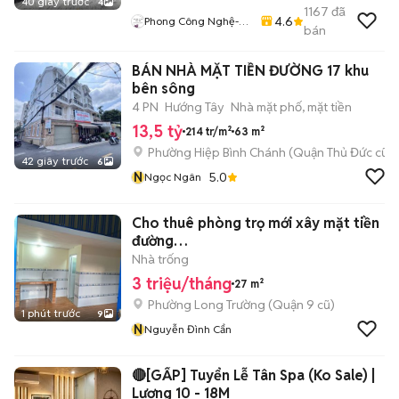
40 giây trước
4
1167
đã
4.6
Phong Công Nghệ-
bán
TienTranMobile
BÁN NHÀ MẶT TIỀN ĐƯỜNG 17 khu
bên sông
4 PN
Hướng Tây
Nhà mặt phố, mặt tiền
13,5 tỷ
214 tr/m²
63 m²
Phường Hiệp Bình Chánh (Quận Thủ Đức cũ)
42 giây trước
6
N
5.0
Ngọc Ngân
Cho thuê phòng trọ mới xây mặt tiền
đường
NguyễnDuyTrinhcógácđổbêtông
Nhà trống
3 triệu/tháng
27 m²
Phường Long Trường (Quận 9 cũ)
1 phút trước
9
N
Nguyễn Đình Cẩn
🔴[GẤP] Tuyển Lễ Tân Spa (Ko Sale) |
Lương 10 - 18M