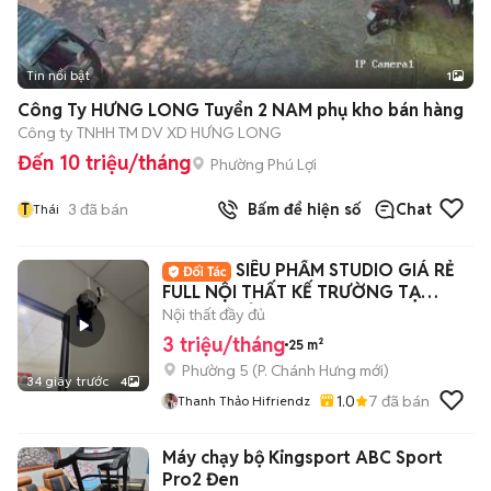
Tin nổi bật
1
Công Ty HƯNG LONG Tuyển 2 NAM phụ kho bán hàng
Công ty TNHH TM DV XD HƯNG LONG
Đến 10 triệu/tháng
Phường Phú Lợi
T
3
đã bán
Bấm để hiện số
Chat
Thái
SIÊU PHẨM STUDIO GIÁ RẺ
FULL NỘI THẤT KẾ TRƯỜNG TẠ
QUANG BỬU
Nội thất đầy đủ
3 triệu/tháng
25 m²
Phường 5
(
P. Chánh Hưng
mới)
34 giây trước
4
1.0
7
đã bán
Thanh Thảo Hifriendz
Máy chạy bộ Kingsport ABC Sport
Pro2 Đen