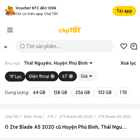
Voucher KFC đến 100k
Tải app
Chỉ có trên app Chợ Tốt
Khu vực:
Thái Nguyên, Huyện Phú Bình
Xoá lọc
Điện thoại
67
Giá
Lọc
Dung lượng:
64 GB
128 GB
256 GB
512 GB
1 TB
2 
Chợ Tốt
Điện thoại
ZTE
ZTE Blade A5 2020
ZTE Blade A5 2020 Thá
0 Zte Blade A5 2020 cũ Huyện Phú Bình, Thái Nguyên đẹp