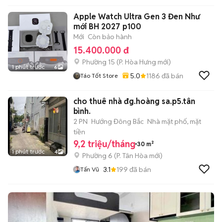
Apple Watch Ultra Gen 3 Đen Như
mới BH 2027 p100
Mới
Còn bảo hành
15.400.000 đ
Phường 15
(
P. Hòa Hưng
mới)
1 phút trước
6
5.0
1186
đã bán
Táo Tốt Store
cho thuê nhà đg.hoàng sa.p5.tân
bình.
2 PN
Hướng Đông Bắc
Nhà mặt phố, mặt
tiền
9,2 triệu/tháng
30 m²
1 phút trước
4
Phường 6
(
P. Tân Hòa
mới)
3.1
199
đã bán
Tấn Vũ