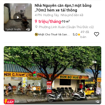
Nhà Nguyên căn 4pn,1 mặt bằng
,70m2 hẻm xe tải thông
4 PN
Hướng Tây
Nhà phố liền kề
9 triệu/tháng
70 m²
Phường Linh Xuân (Quận Thủ Đức cũ)
1 phút trước
4
49
đã
N
5.0
Nhật Cho Thuê Và Sang
bán
Nhượng Chdv
Tin nổi bật
1