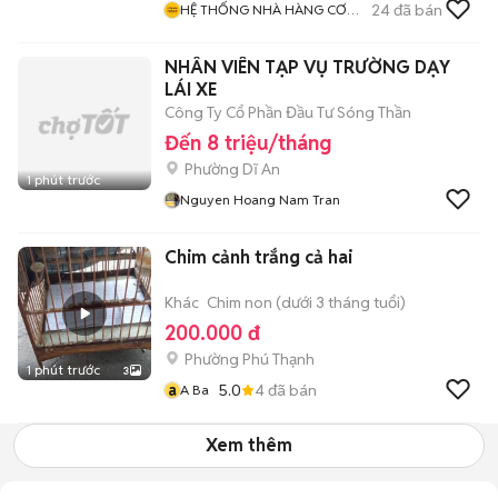
24
đã bán
HỆ THỐNG NHÀ HÀNG CƠM
NIÊU THIÊN LÝ
NHÂN VIÊN TẠP VỤ TRƯỜNG DẠY
LÁI XE
Công Ty Cổ Phần Đầu Tư Sóng Thần
Đến 8 triệu/tháng
Phường Dĩ An
1 phút trước
Nguyen Hoang Nam Tran
Chim cảnh trắng cả hai
Khác
Chim non (dưới 3 tháng tuổi)
200.000 đ
Phường Phú Thạnh
1 phút trước
3
a
5.0
4
đã bán
A Ba
Xem thêm