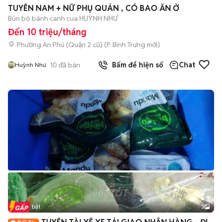
TUYỂN NAM + NỮ PHỤ QUÁN , CÓ BAO ĂN Ở
Bún bò bánh canh cua HUỲNH NHƯ
Đến 10 triệu/tháng
Phường An Phú (Quận 2 cũ)
(
P. Bình Trưng
mới)
10
đã bán
Bấm để hiện số
Chat
Huỳnh Như
Tin nổi bật
3