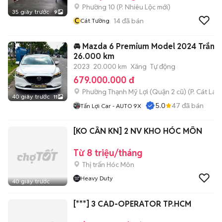
Phường 10
(
P. Nhiêu Lộc
mới)
35 giây trước
9
C
14
đã bán
Cát Tường
🚘 Mazda 6 Premium Model 2024 Trắng
26.000 km
2023
20.000 km
Xăng
Tự động
679.000.000 đ
Phường Thạnh Mỹ Lợi (Quận 2 cũ)
(
P. Cát Lái
m
40 giây trước
11
5.0
47
đã bán
Tấn Lợi Car - AUTO 9X
[KO CẦN KN] 2 NV KHO HÓC MÔN
Từ 8 triệu/tháng
Thị trấn Hóc Môn
Heavy Duty
40 giây trước
[***] 3 CAD-OPERATOR TP.HCM