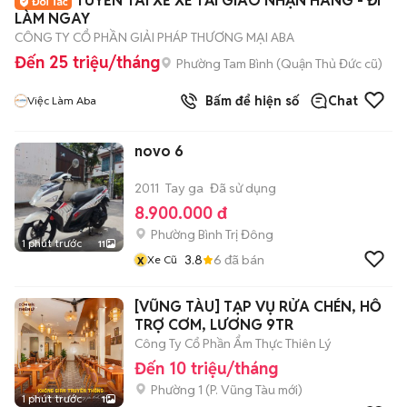
TUYỂN TÀI XẾ XE TẢI GIAO NHẬN HÀNG - ĐI
LÀM NGAY
CÔNG TY CỔ PHẦN GIẢI PHÁP THƯƠNG MẠI ABA
Đến 25 triệu/tháng
Phường Tam Bình (Quận Thủ Đức cũ)
Bấm để hiện số
Chat
Việc Làm Aba
novo 6
2011
Tay ga
Đã sử dụng
8.900.000 đ
Phường Bình Trị Đông
1 phút trước
11
x
3.8
6
đã bán
Xe Cũ
[VŨNG TÀU] TẠP VỤ RỬA CHÉN, HỖ
TRỢ CƠM, LƯƠNG 9TR
Công Ty Cổ Phần Ẩm Thực Thiên Lý
Đến 10 triệu/tháng
Phường 1
(
P. Vũng Tàu
mới)
1 phút trước
1