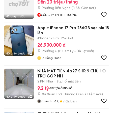
Đến 20 triệu/tháng
Phường Bến Nghé
(
P. Sài Gòn
mới)
CÔNG TY TNHH THƯƠNG
42 giây trước
MẠI ĐIỆN TỬ WOWBUY
Apple iPhone 17 Pro 256GB sạc pin 15
lần
iPhone 17 Pro
256 GB
26.900.000 đ
Phường 6
(
P. Cam Ly - Đà Lạt
mới)
40 giây trước
5
l
Lê Hồng Quân
NHÀ MẶT TIỀN 4 x27 SHR 9 CHỦ HỖ
TRỢ GÓP NH
2 PN
Nhà mặt phố, mặt tiền
9,2 tỷ
88 tr/m²
105 m²
Xã Xuân Thới Thượng
(
Xã Bà Điểm
mới)
40 giây trước
6
4.0
7
đã bán
Khaianh