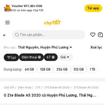
Voucher KFC đến 100k
Tải app
Chỉ có trên app Chợ Tốt
Khu vực:
Thái Nguyên, Huyện Phú Lương
Xoá lọc
Điện thoại
67
Giá
Lọc
Dung lượng:
64 GB
128 GB
256 GB
512 GB
1 TB
2 
Chợ Tốt
Điện thoại
ZTE
ZTE Blade A5 2020
ZTE Blade A5 2020 Thá
0 Zte Blade A5 2020 cũ Huyện Phú Lương, Thái Nguyên đẹp