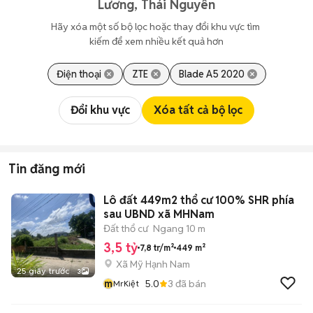
Lương, Thái Nguyên
Hãy xóa một số bộ lọc hoặc thay đổi khu vực tìm 
kiếm để xem nhiều kết quả hơn
Điện thoại
ZTE
Blade A5 2020
Đổi khu vực
Xóa tất cả bộ lọc
Tin đăng mới
Lô đất 449m2 thổ cư 100% SHR phía
sau UBND xã MHNam
Đất thổ cư
Ngang 10 m
3,5 tỷ
7,8 tr/m²
449 m²
Xã Mỹ Hạnh Nam
25 giây trước
3
m
5.0
3
đã bán
MrKiệt