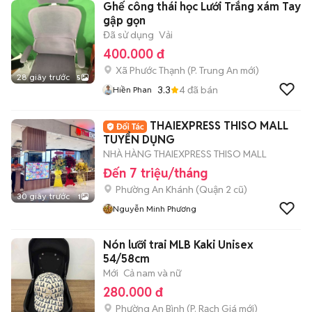
Ghế công thái học Lưới Trắng xám Tay
gập gọn
Đã sử dụng
Vải
400.000 đ
Xã Phước Thạnh
(
P. Trung An
mới)
28 giây trước
5
3.3
4
đã bán
Hiền Phan
THAIEXPRESS THISO MALL
TUYỂN DỤNG
NHÀ HÀNG THAIEXPRESS THISO MALL
Đến 7 triệu/tháng
Phường An Khánh (Quận 2 cũ)
30 giây trước
1
Nguyễn Minh Phương
Nón lưỡi trai MLB Kaki Unisex
54/58cm
Mới
Cả nam và nữ
280.000 đ
Phường An Bình
(
P. Rạch Giá
mới)