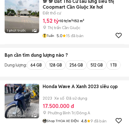
💯 💯 Đất Thổ Cư sau lưng siêu thị
Coopmart Cần Giuộc Xe hơi
Đất thổ cư
1,52 tỷ
10 tr/m²
152 m²
Thị trấn Cần Giuộc
1 phút trước
3
T
5.0
15
đã bán
Tuấn
Bạn cần tìm
dung lượng
nào ?
Dung lượng:
64 GB
128 GB
256 GB
512 GB
1 TB
2 
Honda Wave A Xanh 2023 siêu cọp
2023
Xe số
Đã sử dụng
17.500.000 đ
Phường Bình Trị Đông A
1 phút trước
6
4.8
9
đã bán
Shop THOA XE ĐIỆN