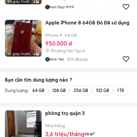
34 giây trước
6
Nón Đẹp 1999
Apple iPhone 8 64GB Đỏ Đã sử dụng
iPhone 8
64 GB
950.000 đ
Phường Tân Tạo A
35 giây trước
6
109
đã bán
Bình Tân
Bạn cần tìm
dung lượng
nào ?
Dung lượng:
64 GB
128 GB
256 GB
512 GB
1 TB
2 
phòng trọ quận 3
Nhà trống
2,6 triệu/tháng
10 m²