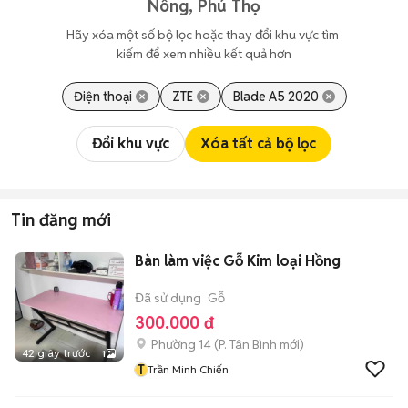
Nông, Phú Thọ
Hãy xóa một số bộ lọc hoặc thay đổi khu vực tìm 
kiếm để xem nhiều kết quả hơn
Điện thoại
ZTE
Blade A5 2020
Đổi khu vực
Xóa tất cả bộ lọc
Tin đăng mới
Bàn làm việc Gỗ Kim loại Hồng
Đã sử dụng
Gỗ
300.000 đ
Phường 14
(
P. Tân Bình
mới)
42 giây trước
1
T
Trần Minh Chiến