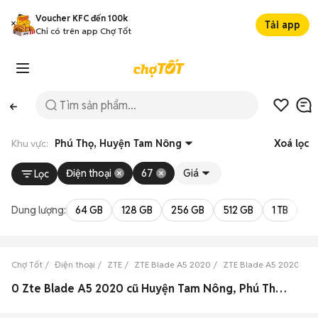
Voucher KFC đến 100k
Tải app
Chỉ có trên app Chợ Tốt
Khu vực:
Phú Thọ, Huyện Tam Nông
Xoá lọc
Điện thoại
67
Giá
Lọc
Dung lượng:
64 GB
128 GB
256 GB
512 GB
1 TB
2 
Chợ Tốt
Điện thoại
ZTE
ZTE Blade A5 2020
ZTE Blade A5 2020 Phú
0 Zte Blade A5 2020 cũ Huyện Tam Nông, Phú Thọ đẹp