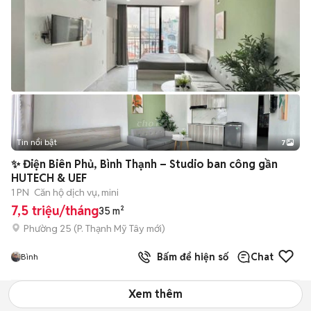
Tin nổi bật
7
+
2
✨ Điện Biên Phủ, Bình Thạnh – Studio ban công gần
HUTECH & UEF
1 PN
Căn hộ dịch vụ, mini
7,5 triệu/tháng
35 m²
Phường 25
(
P. Thạnh Mỹ Tây
mới)
Bấm để hiện số
Chat
Bình
Xem thêm