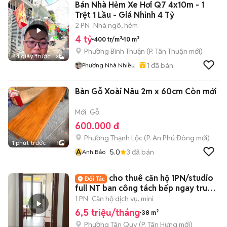
Bán Nhà Hẻm Xe Hơi Q7 4x10m - 1
Trệt 1 Lầu - Giá Nhỉnh 4 Tỷ
2 PN
Nhà ngõ, hẻm
4 tỷ
400 tr/m²
10 m²
Phường Bình Thuận
(
P. Tân Thuận
mới)
44 giây trước
3
1
đã bán
Phương Nhà Nhiều
Bàn Gỗ Xoài Nâu 2m x 60cm Còn mới
Mới
Gỗ
600.000 đ
Phường Thạnh Lộc
(
P. An Phú Đông
mới)
1 phút trước
1
A
5.0
3
đã bán
Anh Bảo
cho thuê căn hộ 1PN/studio
full NT ban công tách bếp ngay trung
tâm Q7
1 PN
Căn hộ dịch vụ, mini
6,5 triệu/tháng
38 m²
Phường Tân Quy
(
P. Tân Hưng
mới)