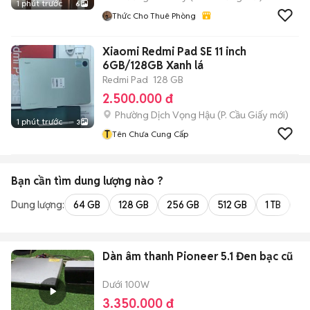
1 phút trước
6
Thức Cho Thuê Phòng
Xiaomi Redmi Pad SE 11 inch
6GB/128GB Xanh lá
Redmi Pad
128 GB
2.500.000 đ
Phường Dịch Vọng Hậu
(
P. Cầu Giấy
mới)
1 phút trước
3
T
Tên Chưa Cung Cấp
Bạn cần tìm
dung lượng
nào ?
Dung lượng:
64 GB
128 GB
256 GB
512 GB
1 TB
2 
Dàn âm thanh Pioneer 5.1 Đen bạc cũ
Dưới 100W
3.350.000 đ