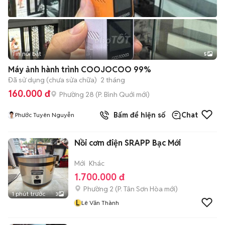
Tin nổi bật
5
Máy ảnh hành trình COOJOCOO 99%
Đã sử dụng (chưa sửa chữa)
2 tháng
160.000 đ
Phường 28
(
P. Bình Quới
mới)
Bấm để hiện số
Chat
Phước Tuyên Nguyễn
Nồi cơm điện SRAPP Bạc Mới
Mới
Khác
1.700.000 đ
Phường 2
(
P. Tân Sơn Hòa
mới)
1 phút trước
3
L
Lê Văn Thành