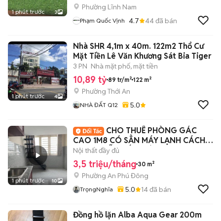
Phường Lĩnh Nam
1 phút trước
3
4.7
44
đã bán
Phạm Quốc Vịnh
Nhà SHR 4,1m x 40m. 122m2 Thổ Cư
Mặt Tiền Lê Văn Khương Sát Bia Tiger
3 PN
Nhà mặt phố, mặt tiền
10,89 tỷ
89 tr/m²
122 m²
Phường Thới An
1 phút trước
4
5.0
NHÀ ĐẤT Q12
CHO THUÊ PHÒNG GÁC
CAO 1M8 CÓ SẲN MÁY LẠNH CÁCH
ĐH NGUYỄN TẤT THÀNH 5P
Nội thất đầy đủ
3,5 triệu/tháng
30 m²
Phường An Phú Đông
1 phút trước
10
5.0
14
đã bán
TrọngNghĩa
Đồng hồ lặn Alba Aqua Gear 200m