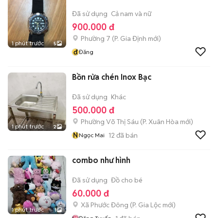
Đã sử dụng
Cả nam và nữ
900.000 đ
Phường 7
(
P. Gia Định
mới)
1 phút trước
5
đ
Đăng
Bồn rửa chén Inox Bạc
Đã sử dụng
Khác
500.000 đ
Phường Võ Thị Sáu
(
P. Xuân Hòa
mới)
1 phút trước
2
N
12
đã bán
Ngọc Mai
combo như hình
Đã sử dụng
Đồ cho bé
60.000 đ
Xã Phước Đông
(
P. Gia Lộc
mới)
1 phút trước
1