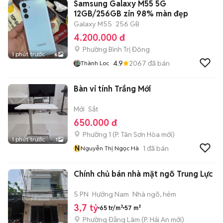
Samsung Galaxy M55 5G
12GB/256GB zin 98% màn đẹp
Galaxy M55
256 GB
4.200.000 đ
Phường Bình Trị Đông
1 phút trước
6
4.9
2067
đã bán
Thành Loc
Bàn vi tính Trắng Mới
Mới
Sắt
650.000 đ
Phường 1
(
P. Tân Sơn Hòa
mới)
1 phút trước
1
N
1
đã bán
Nguyễn Thị Ngọc Hà
Chính chủ bán nhà mặt ngõ Trung Lực
5 PN
Hướng Nam
Nhà ngõ, hẻm
3,7 tỷ
65 tr/m²
57 m²
Phường Đằng Lâm
(
P. Hải An
mới)