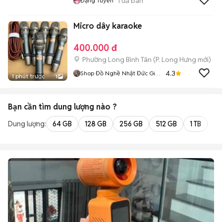
1
đã bán
Đặng Tuyến
Micro dây karaoke
400.000 đ
Phường Long Bình Tân
(
P. Long Hưng
mới)
4.3
Shop Đồ Nghề Nhật Đức Giá
1 phút trước
1
Tốt
Bạn cần tìm
dung lượng
nào ?
Dung lượng:
64 GB
128 GB
256 GB
512 GB
1 TB
2 