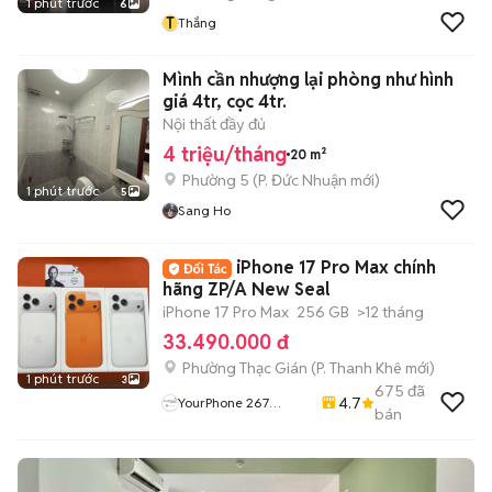
1 phút trước
6
T
Thắng
Mình cần nhượng lại phòng như hình
giá 4tr, cọc 4tr.
Nội thất đầy đủ
4 triệu/tháng
20 m²
Phường 5
(
P. Đức Nhuận
mới)
1 phút trước
5
Sang Ho
iPhone 17 Pro Max chính
hãng ZP/A New Seal
iPhone 17 Pro Max
256 GB
>12 tháng
33.490.000 đ
Phường Thạc Gián
(
P. Thanh Khê
mới)
1 phút trước
3
675
đã
4.7
YourPhone 267
bán
Nguyễn Hoàng-Hải
Châu-Đà Nẵng