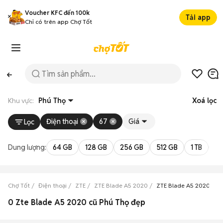
Voucher KFC đến 100k
Tải app
Chỉ có trên app Chợ Tốt
Khu vực:
Phú Thọ
Xoá lọc
Điện thoại
67
Giá
Lọc
Dung lượng:
64 GB
128 GB
256 GB
512 GB
1 TB
2 
Chợ Tốt
Điện thoại
ZTE
ZTE Blade A5 2020
ZTE Blade A5 2020 Phú
0 Zte Blade A5 2020 cũ Phú Thọ đẹp