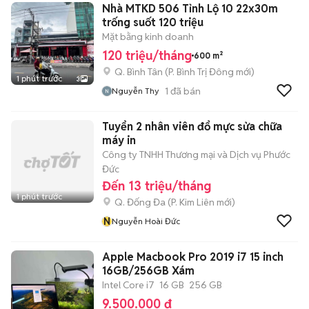
Nhà MTKD 506 Tỉnh Lộ 10 22x30m
trống suốt 120 triệu
Mặt bằng kinh doanh
120 triệu/tháng
600 m²
Q. Bình Tân
(
P. Bình Trị Đông
mới)
1 phút trước
3
1
đã bán
Nguyễn Thy
Tuyển 2 nhân viên đổ mực sửa chữa
máy in
Công ty TNHH Thương mại và Dịch vụ Phước
Đức
Đến 13 triệu/tháng
1 phút trước
Q. Đống Đa
(
P. Kim Liên
mới)
N
Nguyễn Hoài Đức
Apple Macbook Pro 2019 i7 15 inch
16GB/256GB Xám
Intel Core i7
16 GB
256 GB
9.500.000 đ