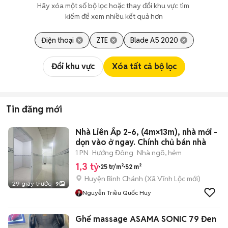
Hãy xóa một số bộ lọc hoặc thay đổi khu vực tìm 
kiếm để xem nhiều kết quả hơn
Điện thoại
ZTE
Blade A5 2020
Đổi khu vực
Xóa tất cả bộ lọc
Tin đăng mới
Nhà Liên Ấp 2-6, (4m×13m), nhà mới -
dọn vào ở ngay. Chính chủ bán nhà
1 PN
Hướng Đông
Nhà ngõ, hẻm
1,3 tỷ
25 tr/m²
52 m²
Huyện Bình Chánh
(
Xã Vĩnh Lộc
mới)
29 giây trước
9
Nguyễn Triều Quốc Huy
Ghế massage ASAMA SONIC 79 Đen