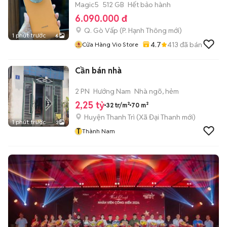
Magic5
512 GB
Hết bảo hành
6.090.000 đ
Q. Gò Vấp
(
P. Hạnh Thông
mới)
1 phút trước
6
4.7
413
đã bán
Cửa Hàng Vio Store
Cần bán nhà
2 PN
Hướng Nam
Nhà ngõ, hẻm
2,25 tỷ
32 tr/m²
70 m²
Huyện Thanh Trì
(
Xã Đại Thanh
mới)
1 phút trước
3
T
Thành Nam