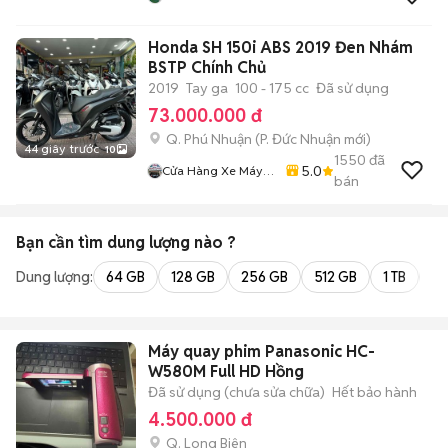
Honda SH 150i ABS 2019 Đen Nhám
BSTP Chính Chủ
2019
Tay ga
100 - 175 cc
Đã sử dụng
73.000.000 đ
Q. Phú Nhuận
(
P. Đức Nhuận
mới)
44 giây trước
10
1550
đã
5.0
Cửa Hàng Xe Máy
bán
Ngô Hà
Bạn cần tìm
dung lượng
nào ?
Dung lượng:
64 GB
128 GB
256 GB
512 GB
1 TB
2 
Máy quay phim Panasonic HC-
W580M Full HD Hồng
Đã sử dụng (chưa sửa chữa)
Hết bảo hành
4.500.000 đ
Q. Long Biên