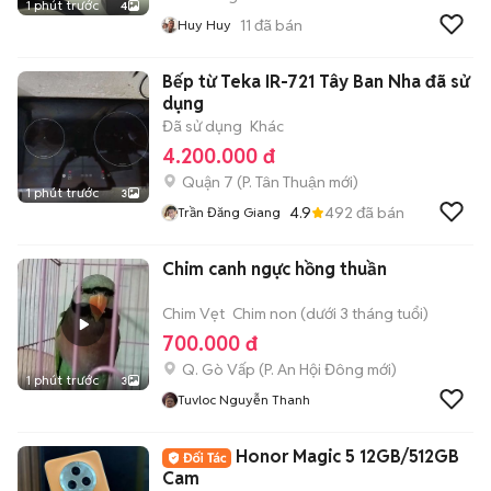
1 phút trước
4
11
đã bán
Huy Huy
Bếp từ Teka IR-721 Tây Ban Nha đã sử
dụng
Đã sử dụng
Khác
4.200.000 đ
Quận 7
(
P. Tân Thuận
mới)
1 phút trước
3
4.9
492
đã bán
Trần Đăng Giang
Chim canh ngực hồng thuần
Chim Vẹt
Chim non (dưới 3 tháng tuổi)
700.000 đ
Q. Gò Vấp
(
P. An Hội Đông
mới)
1 phút trước
3
Tuvloc Nguyễn Thanh
Honor Magic 5 12GB/512GB
Cam