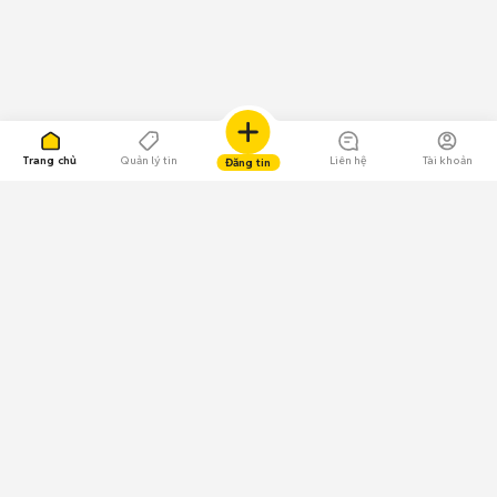
Trang chủ
Quản lý tin
Liên hệ
Tài khoản
Đăng tin
109.000 Bình chọn
Tải ứng dụng Chợ Tốt
Về Chợ Tốt
Quy chế sàn
Chính sách bảo mật
Giải quyết tranh chấp
CÔNG TY TNHH CHỢ TỐT - Người đại diện theo pháp luật: