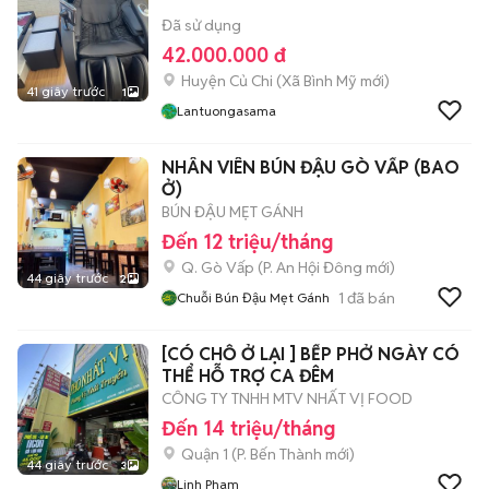
Đã sử dụng
42.000.000 đ
Huyện Củ Chi
(
Xã Bình Mỹ
mới)
41 giây trước
1
Lantuongasama
NHÂN VIÊN BÚN ĐẬU GÒ VẤP (BAO
Ở)
BÚN ĐẬU MẸT GÁNH
Đến 12 triệu/tháng
Q. Gò Vấp
(
P. An Hội Đông
mới)
44 giây trước
2
1
đã bán
Chuỗi Bún Đậu Mẹt Gánh
[CÓ CHỖ Ở LẠI ] BẾP PHỞ NGÀY CÓ
THỂ HỖ TRỢ CA ĐÊM
CÔNG TY TNHH MTV NHẤT VỊ FOOD
Đến 14 triệu/tháng
Quận 1
(
P. Bến Thành
mới)
44 giây trước
3
Linh Pham