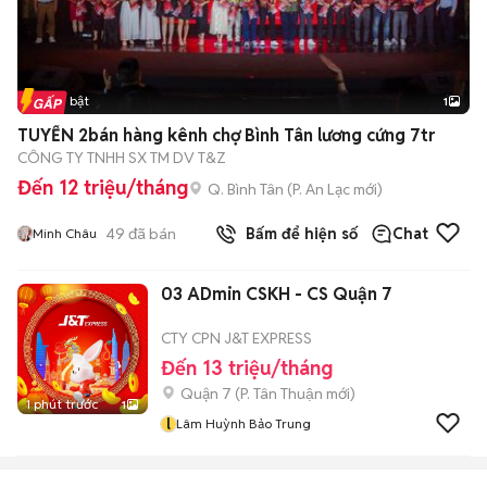
Tin nổi bật
1
TUYỂN 2bán hàng kênh chợ Bình Tân lương cứng 7tr
CÔNG TY TNHH SX TM DV T&Z
Đến 12 triệu/tháng
Q. Bình Tân
(
P. An Lạc
mới)
49
đã bán
Bấm để hiện số
Chat
Minh Châu
03 ADmin CSKH - CS Quận 7
CTY CPN J&T EXPRESS
Đến 13 triệu/tháng
Quận 7
(
P. Tân Thuận
mới)
1 phút trước
1
l
Lâm Huỳnh Bảo Trung