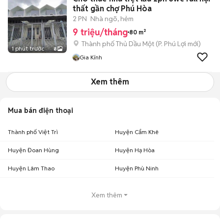
thất gần chợ Phú Hòa
2 PN
Nhà ngõ, hẻm
9 triệu/tháng
80 m²
Thành phố Thủ Dầu Một
(
P. Phú Lợi
mới)
1 phút trước
8
Gia Kính
Xem thêm
Mua bán điện thoại
Thành phố Việt Trì
Huyện Cẩm Khê
Huyện Đoan Hùng
Huyện Hạ Hòa
Huyện Lâm Thao
Huyện Phù Ninh
Xem thêm