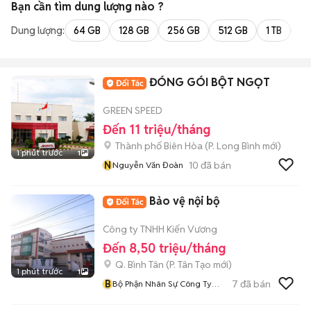
Bạn cần tìm
dung lượng
nào ?
Dung lượng:
64 GB
128 GB
256 GB
512 GB
1 TB
2 
ĐÓNG GÓI BỘT NGỌT
GREEN SPEED
Đến 11 triệu/tháng
Thành phố Biên Hòa
(
P. Long Bình
mới)
1 phút trước
1
N
10
đã bán
Nguyễn Văn Đoàn
Bảo vệ nội bộ
Công ty TNHH Kiến Vương
Đến 8,50 triệu/tháng
Q. Bình Tân
(
P. Tân Tạo
mới)
1 phút trước
1
B
7
đã bán
Bộ Phận Nhân Sự Công Ty
Kiến Vương