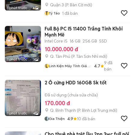
Quận 3
(
P. Bàn Cờ
mới)
1 phút trước
6
T
1
đã bán
Tý Táo
Full Bộ PC I5 11400 Trắng Tinh Khôi
Mạnh Mẽ
Intel Core i5
16 GB
256 GB
SSD
10.000.000 đ
Q. Tân Phú
(
P. Tân Sơn Nhì
mới)
1 phút trước
3
9
đã
L
4.7
Linh Kiện Máy Tính Giá
bán
Rẻ
2 Ổ cứng HDD 160GB Sk tốt
Đã sử dụng (chưa sửa chữa)
170.000 đ
Q. Bình Thạnh
(
P. Bình Lợi Trung
mới)
1 phút trước
4
4.9
10
đã bán
Gia Thiện
Cho thuê nhà trệt lầu 2pn 3wc full nội