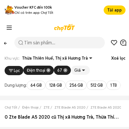
Voucher KFC đến 100k
Tải app
Chỉ có trên app Chợ Tốt
Khu vực:
Thừa Thiên Huế, Thị xã Hương Trà
Xoá lọc
Điện thoại
67
Giá
Lọc
Dung lượng:
64 GB
128 GB
256 GB
512 GB
1 TB
2 
Chợ Tốt
Điện thoại
ZTE
ZTE Blade A5 2020
ZTE Blade A5 2020 Thừ
0 Zte Blade A5 2020 cũ Thị xã Hương Trà, Thừa Thiên Huế đẹp