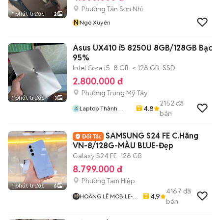
Phường Tân Sơn Nhì
1 phút trước
2
N
Ngô Xuyên
Asus UX410 i5 8250U 8GB/128GB Bạc
95%
Intel Core i5
8 GB
< 128 GB
SSD
2.800.000 đ
Phường Trung Mỹ Tây
1 phút trước
3
2152
đã
4.8
Laptop Thành
bán
Thịnh
SAMSUNG S24 FE C.Hãng
VN-8/128G-MÀU BLUE-Đẹp
Galaxy S24 FE
128 GB
8.799.000 đ
Phường Tam Hiệp
1 phút trước
6
4167
đã
4.9
HOÀNG LÊ MOBILE-
bán
BIÊN HÒA