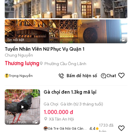
Tin nổi bật
3
Tuyển Nhân Viên Nữ Phục Vụ Quận 1
Chung Nguyễn
Thương lượng
Phường Cầu Ông Lãnh
T
Bấm để hiện số
Chat
Trọng Nguyễn
Gà chọi đen 1.3kg mã lại
Gà Chọi
Gà lớn (từ 3 tháng tuổi)
1.000.000 đ
Xã Tân An Hội
1 phút trước
2
1733
đã
4.4
Gà Tre Gà Nòi Gà Cảnh
bán