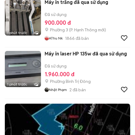
Máy in trắng đã qua sử dụng
Đã sử dụng
900.000 đ
Phường 3
(
P. Hạnh Thông
mới)
1 phút trước
3
1866
đã bán
AThu Nk
Máy in laser HP 135w đã qua sử dụng
Đã sử dụng
1.960.000 đ
Phường Bình Trị Đông
1 phút trước
1
2
đã bán
Nhật Phạm