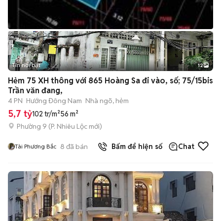
Tin nổi bật
12
+
2
Hẻm 75 XH thông với 865 Hoàng Sa đi vào, số; 75/15bis
Trần văn đang,
4 PN
Hướng Đông Nam
Nhà ngõ, hẻm
5,7 tỷ
102 tr/m²
56 m²
Phường 9
(
P. Nhiêu Lộc
mới)
8
đã bán
Bấm để hiện số
Chat
Tài Phương Bắc