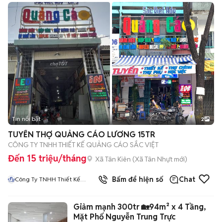
Tin nổi bật
2
TUYỂN THỢ QUẢNG CÁO LƯƠNG 15TR
CÔNG TY TNHH THIẾT KẾ QUẢNG CÁO SẮC VIỆT
Đến 15 triệu/tháng
Xã Tân Kiên
(
Xã Tân Nhựt
mới)
Bấm để hiện số
Chat
Công Ty TNHH Thiết Kế
Quảng Cáo Sắc Việt
Giảm mạnh 300tr 🏡94m² x 4 Tầng,
Mặt Phố Nguyễn Trung Trực