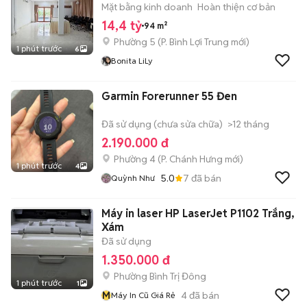
Mặt bằng kinh doanh
Hoàn thiện cơ bản
14,4 tỷ
94 m²
Phường 5
(
P. Bình Lợi Trung
mới)
1 phút trước
6
Bonita LiLy
Garmin Forerunner 55 Đen
Đã sử dụng (chưa sửa chữa)
>12 tháng
2.190.000 đ
Phường 4
(
P. Chánh Hưng
mới)
1 phút trước
4
5.0
7
đã bán
Quỳnh Như
Máy in laser HP LaserJet P1102 Trắng,
Xám
Đã sử dụng
1.350.000 đ
Phường Bình Trị Đông
1 phút trước
1
M
4
đã bán
Máy In Cũ Giá Rẻ