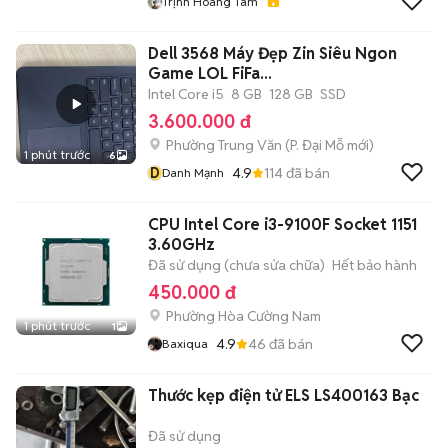
Trịnh Hoàng Tâm
Dell 3568 Máy Đẹp Zin Siêu Ngon
Game LOL FiFa...
Intel Core i5
8 GB
128 GB
SSD
3.600.000 đ
Phường Trung Văn
(
P. Đại Mỗ
mới)
1 phút trước
6
D
4.9
114
đã bán
Danh Mạnh
CPU Intel Core i3-9100F Socket 1151
3.60GHz
Đã sử dụng (chưa sửa chữa)
Hết bảo hành
450.000 đ
Phường Hòa Cường Nam
1 phút trước
1
4.9
46
đã bán
Baxiqua
Thước kẹp điện tử ELS LS400163 Bạc
Đã sử dụng