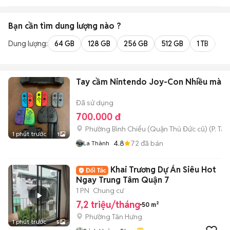
Bạn cần tìm
dung lượng
nào ?
Dung lượng:
64 GB
128 GB
256 GB
512 GB
1 TB
2 
Tay cầm Nintendo Joy-Con Nhiều màu
Đã sử dụng
700.000 đ
Phường Bình Chiểu (Quận Thủ Đức cũ)
(
P. Ta
1 phút trước
1
4.8
72
đã bán
La Thành
Khai Trương Dự Án Siêu Hot
Ngay Trung Tâm Quận 7
1 PN
Chung cư
7,2 triệu/tháng
50 m²
Phường Tân Hưng
1 phút trước
5