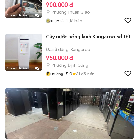
900.000 đ
Phường Thuận Giao
1 phút trước
1
1
đã bán
Thị Hoà
Cây nước nóng lạnh Kangaroo sd tốt
Đã sử dụng
Kangaroo
950.000 đ
Phường Định Công
1 phút trước
1
P
5.0
31
đã bán
Phương