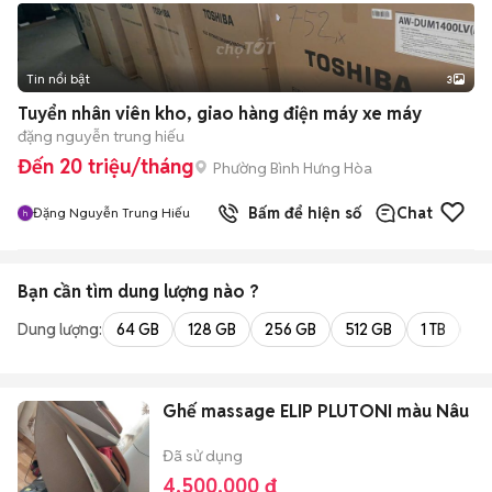
Tin nổi bật
3
Tuyển nhân viên kho, giao hàng điện máy xe máy
đặng nguyễn trung hiếu
Đến 20 triệu/tháng
Phường Bình Hưng Hòa
Bấm để hiện số
Chat
Đặng Nguyễn Trung Hiếu
Bạn cần tìm
dung lượng
nào ?
Dung lượng:
64 GB
128 GB
256 GB
512 GB
1 TB
2 
Ghế massage ELIP PLUTONI màu Nâu
Đã sử dụng
4.500.000 đ