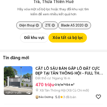
Trà, Thừa Thiên Huế
Hãy xóa một số bộ lọc hoặc thay đổi khu vực tìm 
kiếm để xem nhiều kết quả hơn
Điện thoại
ZTE
Blade A5 2020
Đổi khu vực
Xóa tất cả bộ lọc
Tin đăng mới
CẮT LÔ SÂU BÁN GẤP LÔ ĐẤT CỰC
ĐẸP TẠI TÂN THÔNG HỘI - FULL THỔ
CƯ
Đất thổ cư
Ngang 16 m
470 triệu
3 tr/m²
154 m²
Xã Tân Thông Hội
(
Xã Củ Chi
mới)
1 phút trước
4
5.0
3
đã bán
Bảo Dương