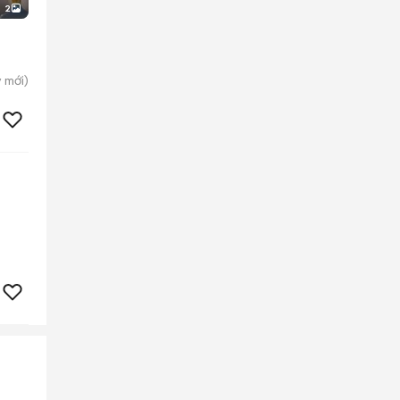
2
y
mới)