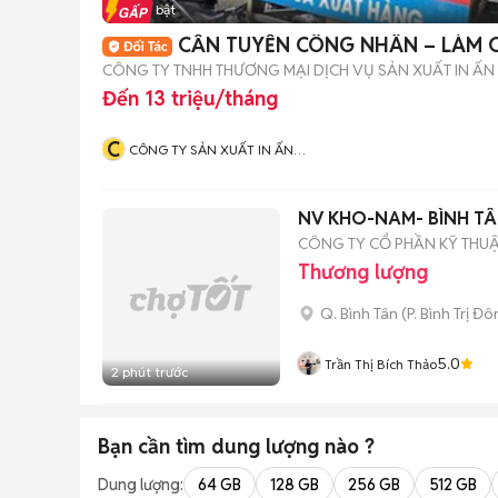
Tin nổi bật
CẦN TUYỂN CÔNG NHÂN – LÀM C
CÔNG TY TNHH THƯƠNG MẠI DỊCH VỤ SẢN XUẤT IN ẤN 
Đến 13 triệu/tháng
C
CÔNG TY SẢN XUẤT IN ẤN
GIA PHÁT
NV KHO-NAM- BÌNH TÂ
CÔNG TY CỔ PHẦN KỸ THU
Thương lượng
Q. Bình Tân
(
P. Bình Trị Đ
5.0
Trần Thị Bích Thảo
2 phút trước
Bạn cần tìm
dung lượng
nào ?
Dung lượng:
64 GB
128 GB
256 GB
512 GB