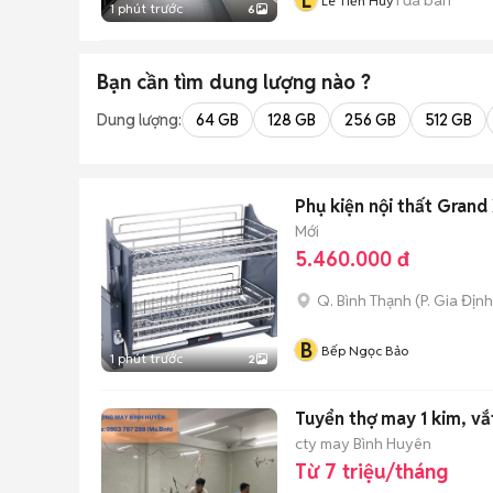
L
Lê Tiến Huy
1 phút trước
6
Bạn cần tìm
dung lượng
nào ?
Dung lượng:
64 GB
128 GB
256 GB
512 GB
Phụ kiện nội thất Grand
Mới
5.460.000 đ
Q. Bình Thạnh
(
P. Gia Định
B
Bếp Ngọc Bảo
1 phút trước
2
Tuyển thợ may 1 kim, vắ
cty may Bình Huyên
Từ 7 triệu/tháng