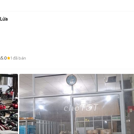
 Lửa
)
5.0
1
đã bán
g