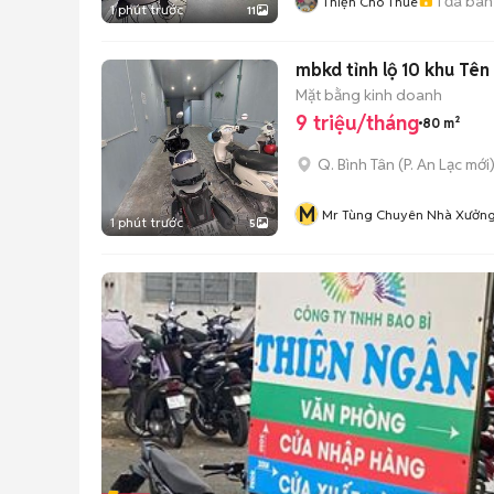
1
đã bán
Thiện Cho Thuê
1 phút trước
11
mbkd tỉnh lộ 10 khu Tên
Mặt bằng kinh doanh
9 triệu/tháng
80 m²
Q. Bình Tân
(
P. An Lạc
mới
M
Mr Tùng Chuyên Nhà Xưởn
1 phút trước
5