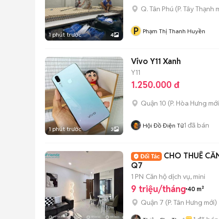
Q. Tân Phú
(
P. Tây Thạnh
m
P
Phạm Thị Thanh Huyền
1 phút trước
4
Vivo Y11 Xanh
Y11
1.250.000 đ
Quận 10
(
P. Hòa Hưng
mới
1
đã bán
Hội Đồ Điện Tử
1 phút trước
3
CHO THUÊ CĂN
Q7
1 PN
Căn hộ dịch vụ, mini
9 triệu/tháng
40 m²
Quận 7
(
P. Tân Hưng
mới)