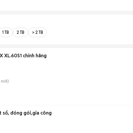
1 TB
2 TB
> 2 TB
 X XL.60S1 chính hãng
mới)
t sổ, đóng gói,gia công