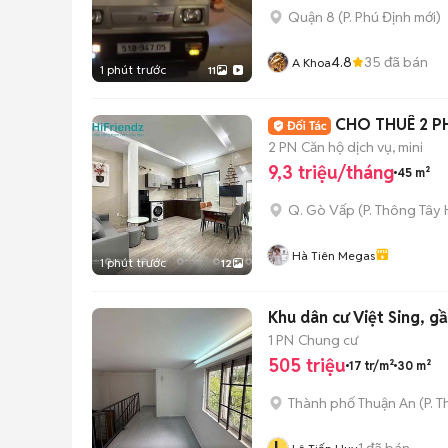
Quận 8
(
P. Phú Định
mới)
4.8
35
đã bán
A Khoa
1 phút trước
11
CHO THUÊ 2 P
2 PN
Căn hộ dịch vụ, mini
9,3 triệu/tháng
45 m²
Q. Gò Vấp
(
P. Thông Tây 
Hà Tiên Megas
1 phút trước
12
Khu dân cư Việt Sing, g
1 PN
Chung cư
505 triệu
17 tr/m²
30 m²
Thành phố Thuận An
(
P. 
1
đã bán