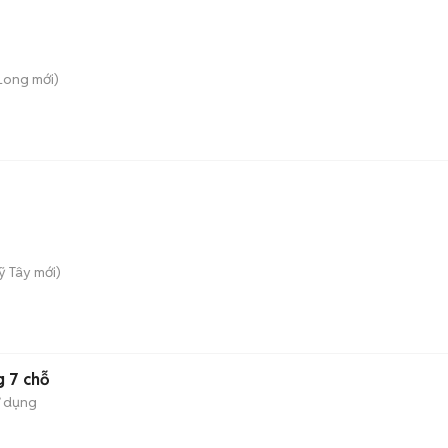
 Long
mới)
ỹ Tây
mới)
g 7 chỗ
ử dụng