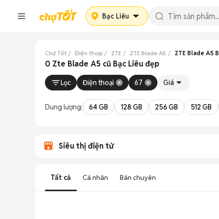
Bạc Liêu
Chợ Tốt
Điện thoại
ZTE
ZTE Blade A5
ZTE Blade A5 B
0 Zte Blade A5 cũ Bạc Liêu đẹp
Lọc
Điện thoại
67
Giá
Dung lượng:
64 GB
128 GB
256 GB
512 GB
Siêu thị điện tử
Tất cả
Cá nhân
Bán chuyên