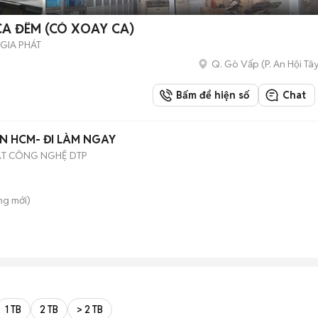
A ĐÊM (CÓ XOAY CA)
GIA PHÁT
Q. Gò Vấp
(
P. An Hội Tâ
Bấm để hiện số
Chat
N HCM- ĐI LÀM NGAY
ẬT CÔNG NGHỆ DTP
ông
mới)
1 TB
2 TB
> 2 TB