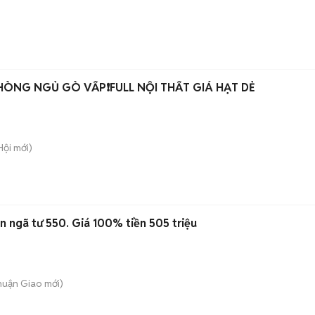
HÒNG NGỦ GÒ VẤP❗️FULL NỘI THẤT GIÁ HẠT DẺ
Hội
mới)
ần ngã tư 550. Giá 100% tiền 505 triệu
Thuận Giao
mới)