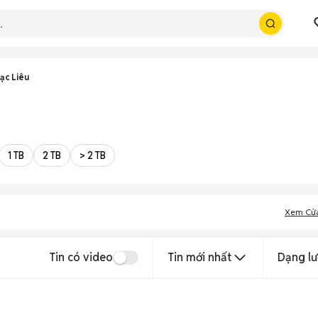
ạc Liêu
1 TB
2 TB
> 2 TB
Xem Cử
Tin có video
Tin mới nhất
Dạng lư