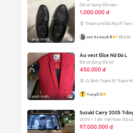
Đã sử dụng
Đồ nam
1.000.000 đ
Thành phố Bà Rịa
(
P. Tam
4.8
1
đã bán
Anh Ba Báo
1 phút trước
1
Áo vest Elise Nữ Đỏ L
Đã sử dụng
Đồ nữ
450.000 đ
Q. Bình Thạnh
(
P. Thạnh M
T
5.0
Trang
1 phút trước
3
Suzuki Carry 2005 Trắn
2005
< 1 tấn
Việt Nam
Đã s
97.000.000 đ