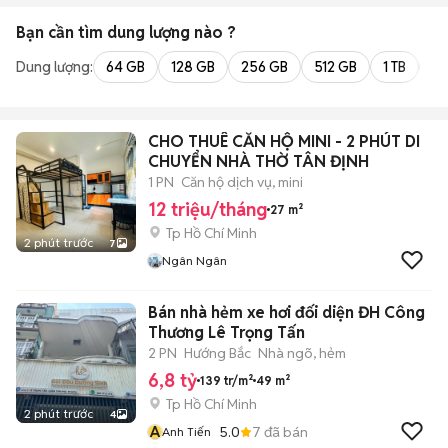
Bạn cần tìm
dung lượng
nào ?
Dung lượng:
64 GB
128 GB
256 GB
512 GB
1 TB
2 
CHO THUÊ CĂN HỘ MINI - 2 PHÚT DI
CHUYỂN NHÀ THỜ TÂN ĐỊNH
1 PN
Căn hộ dịch vụ, mini
12 triệu/tháng
27 m²
Tp Hồ Chí Minh
2 phút trước
7
Ngân Ngân
Bán nhà hẻm xe hơi đối diện ĐH Công
Thương Lê Trọng Tấn
2 PN
Hướng Bắc
Nhà ngõ, hẻm
6,8 tỷ
139 tr/m²
49 m²
Tp Hồ Chí Minh
2 phút trước
4
A
5.0
7
đã bán
Anh Tiến