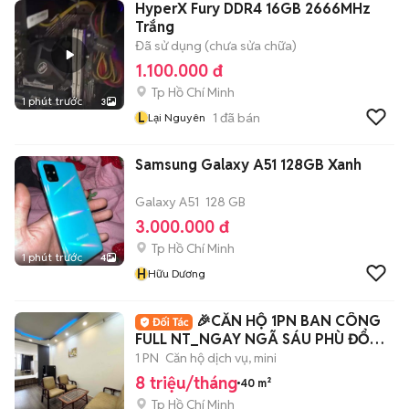
HyperX Fury DDR4 16GB 2666MHz
Trắng
Đã sử dụng (chưa sửa chữa)
1.100.000 đ
Tp Hồ Chí Minh
1 phút trước
3
L
1
đã bán
Lại Nguyên
Samsung Galaxy A51 128GB Xanh
Galaxy A51
128 GB
3.000.000 đ
Tp Hồ Chí Minh
1 phút trước
4
H
Hữu Dương
🎉CĂN HỘ 1PN BAN CÔNG
FULL NT_NGAY NGÃ SÁU PHÙ ĐỔNG
Q1
1 PN
Căn hộ dịch vụ, mini
8 triệu/tháng
40 m²
Tp Hồ Chí Minh