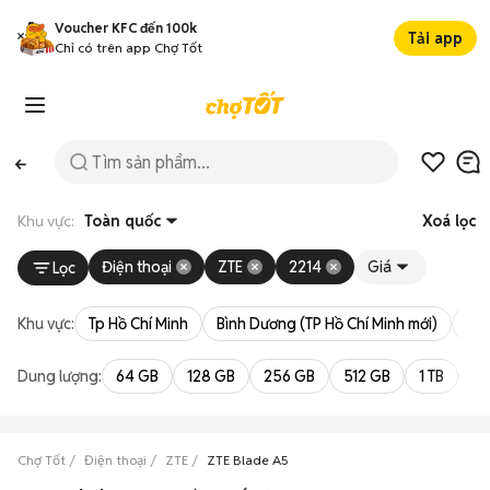
Voucher KFC đến 100k
Tải app
Chỉ có trên app Chợ Tốt
Khu vực:
Toàn quốc
Xoá lọc
Điện thoại
ZTE
2214
Giá
Lọc
Khu vực:
Tp Hồ Chí Minh
Bình Dương (TP Hồ Chí Minh mới)
Bà 
Dung lượng:
64 GB
128 GB
256 GB
512 GB
1 TB
2 
Chợ Tốt
Điện thoại
ZTE
ZTE Blade A5