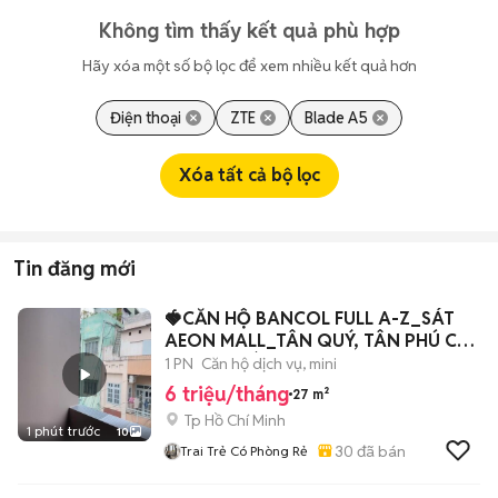
Không tìm thấy kết quả phù hợp
Hãy xóa một số bộ lọc để xem nhiều kết quả hơn
Điện thoại
ZTE
Blade A5
Xóa tất cả bộ lọc
Tin đăng mới
🍓CĂN HỘ BANCOL FULL A-Z_SÁT
AEON MALL_TÂN QUÝ, TÂN PHÚ CÓ
THANG MÁY
1 PN
Căn hộ dịch vụ, mini
6 triệu/tháng
27 m²
Tp Hồ Chí Minh
1 phút trước
10
30
đã bán
Trai Trẻ Có Phòng Rẻ