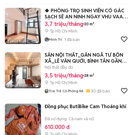
🍀 PHÒNG TRỌ SINH VIÊN CÓ GÁC
SẠCH SẼ AN NINH NGAY VHU VAA
CD Y PNT
3,7 triệu/tháng
20 m²
Tp Hồ Chí Minh
1
đã bán
Minh Trí
2 phút trước
12
SẴN NỘI THẤT_GẦN NGÃ TƯ BỐN
XÃ_LÊ VĂN QUỚI, BÌNH TÂN GẦN
ĐẠI HỌC VHU
Nội thất đầy đủ
3,5 triệu/tháng
28 m²
Tp Hồ Chí Minh
2 phút trước
5
30
đã bán
Trai Trẻ Có Phòng Rẻ
Đồng phục ButiBike Cam Thoáng khí
Đã sử dụng
Cả nam và nữ
610.000 đ
Tp Hồ Chí Minh