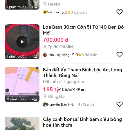
Hà Nội
1 phút trước
2
V
5.0
3
đã bán
Viết Ba
Loa Bass 30cm Côn 51 Từ 140 Đen Đỏ
Mới
700.000 đ
Tp Hồ Chí Minh
5.0
3
đã bán
Trần Thị Hồng
1 phút trước
1
Bán đất ấp Thanh Bình, Lộc An, Long
Thành, Đồng Nai
Đất thổ cư
Ngang 8 m
1,95 tỷ
13 tr/m²
149 m²
Đồng Nai
2 phút trước
4
4
đã bán
Nguyễn Bảo Hiền
Cây cảnh bonsai Linh Sam siêu bông
hoa tím thơm