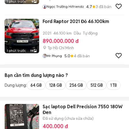
1 phút trước
9
4.7
3
đã bán
Ngọc Trường Hifriendz
Ford Raptor 2021 Đỏ 46.100km
2021
46.100 km
Dầu
Tự động
890.000.000 đ
Tp Hồ Chí Minh
1 phút trước
19
5.0
4
đã bán
Mr Phụng
Bạn cần tìm
dung lượng
nào ?
Dung lượng:
64 GB
128 GB
256 GB
512 GB
1 TB
2 
Sạc laptop Dell Precision 7550 180W
Đen
Đã sử dụng (chưa sửa chữa)
400.000 đ