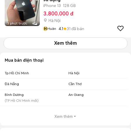
iPhone 13
128 GB
3.800.000 đ
Hà Nội
3 phút trước
4
H
4.1
31
đã bán
Huân
Xem thêm
Mua bán điện thoại
Tp Hồ Chí Minh
Hà Nội
Đà Nẵng
Cần Thơ
Bình Dương
An Giang
(
TP Hồ Chí Minh
mới)
Xem thêm