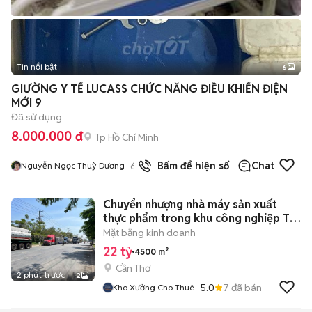
Tin nổi bật
6
+
2
GIƯỜNG Y TẾ LUCASS CHỨC NĂNG ĐIỀU KHIỂN ĐIỆN
MỚI 9
Đã sử dụng
8.000.000 đ
Tp Hồ Chí Minh
6
đã bán
Bấm để hiện số
Chat
Nguyễn Ngọc Thuỳ Dương
Chuyển nhượng nhà máy sản xuất
thực phẩm trong khu công nghiệp Trà
Nóc
Mặt bằng kinh doanh
22 tỷ
4500 m²
Cần Thơ
2 phút trước
2
5.0
7
đã bán
Kho Xưởng Cho Thuê