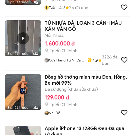
3 phút trước
1
T
4.7
25
đã bán
Tuấn
TỦ NHỰA ĐÀI LOAN 3 CÁNH MÀU
XÁM VÂN GỖ
Mới
Nhựa
1.600.000 đ
Tp Hồ Chí Minh
3 phút trước
6
3226
đã
4.9
Cửa Hàng Tủ Nhựa
bán
Đài Loan Hoàng
Quân
Đồng hồ thông minh màu Đen, Hồng,
Be mới 99%
Đã sử dụng (chưa sửa chữa)
129.000 đ
Tp Hồ Chí Minh
3 phút trước
3
Nhi Đỗ
Apple iPhone 13 128GB Đen Đã qua
sử dụng