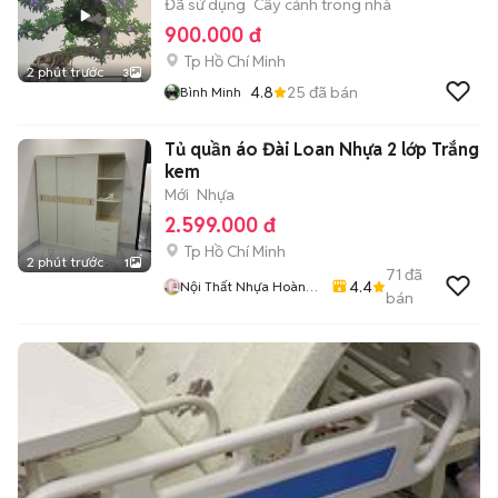
Đã sử dụng
Cây cảnh trong nhà
900.000 đ
Tp Hồ Chí Minh
2 phút trước
3
4.8
25
đã bán
Bình Minh
Tủ quần áo Đài Loan Nhựa 2 lớp Trắng
kem
Mới
Nhựa
2.599.000 đ
Tp Hồ Chí Minh
2 phút trước
1
71
đã
4.4
Nội Thất Nhựa Hoàng
bán
Quân