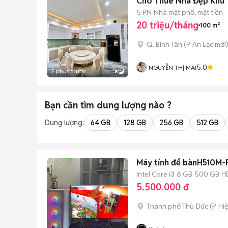
Cho Thuê Nhà Đẹp Khu T
5 PN
Nhà mặt phố, mặt tiền
20 triệu/tháng
100 m²
Q. Bình Tân
(
P. An Lạc
mới
5.0
NGUYỄN THỊ MAI
2 phút trước
8
Bạn cần tìm
dung lượng
nào ?
Dung lượng:
64 GB
128 GB
256 GB
512 GB
Máy tính để bànH510M-
Intel Core i3
8 GB
500 GB
H
5.500.000 đ
Thành phố Thủ Đức
(
P. Hi