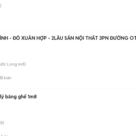
)
ÌNH - ĐỖ XUÂN HỢP - 2LẦU SẴN NỘI THẤT 3PN ĐƯỜNG O
hước Long
mới)
ã bán
lý băng ghế 1m8
i)