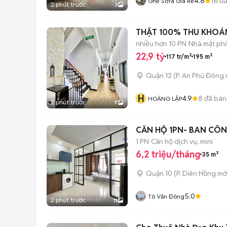
4.8
16
đã
Ghế Sofa Giá Rẻ
2 phút trước
3
THẬT 100% THU KHOÁN
nhiều hơn 10 PN
Nhà mặt phố
22,9 tỷ
117 tr/m²
195 m²
Quận 12
(
P. An Phú Đông
H
4.9
8
đã bán
HOÀNG LẬP
2 phút trước
7
CĂN HỘ 1PN- BAN CÔN
1 PN
Căn hộ dịch vụ, mini
6,2 triệu/tháng
35 m²
Quận 10
(
P. Diên Hồng
mớ
5.0
Tô Văn Đông
2 phút trước
11