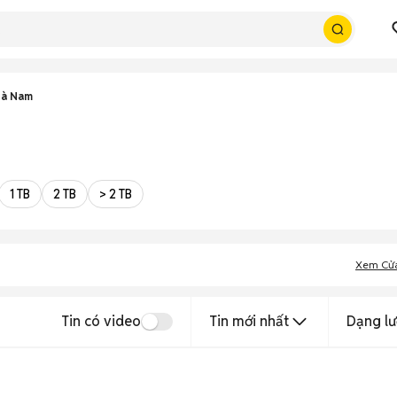
Hà Nam
1 TB
2 TB
> 2 TB
Xem Cử
Tin có video
Tin mới nhất
Dạng lư