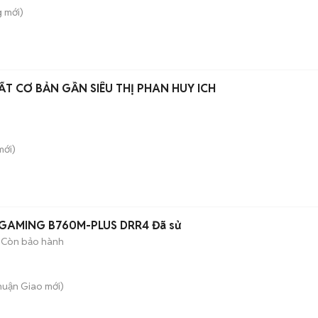
g
mới)
T CƠ BẢN GẦN SIÊU THỊ PHAN HUY ICH
ới)
 GAMING B760M-PLUS DRR4 Đã sử
Còn bảo hành
Thuận Giao
mới)