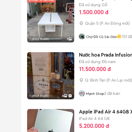
Đã sử dụng
Gỗ
1.500.000 đ
Quận 5
(
P. An Đông
mới)
151
đã
Chợ Đồ Cũ Sài Gòn
1 phút trước
3
Nước hoa Prada Infus
Đã sử dụng
Đồ nam
11.500.000 đ
Q. Bình Tân
(
P. An Lạc
mới
3
đã bán
Mạnh Shop
1 phút trước
4
Apple iPad Air 4 64GB
iPad Air 4
64 GB
5.200.000 đ