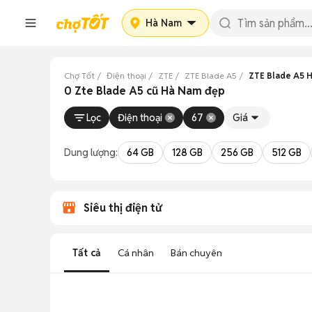
Hà Nam
Chợ Tốt
Điện thoại
ZTE
ZTE Blade A5
ZTE Blade A5 
0 Zte Blade A5 cũ Hà Nam đẹp
Lọc
Điện thoại
67
Giá
Dung lượng:
64 GB
128 GB
256 GB
512 GB
Siêu thị điện tử
Tất cả
Cá nhân
Bán chuyên