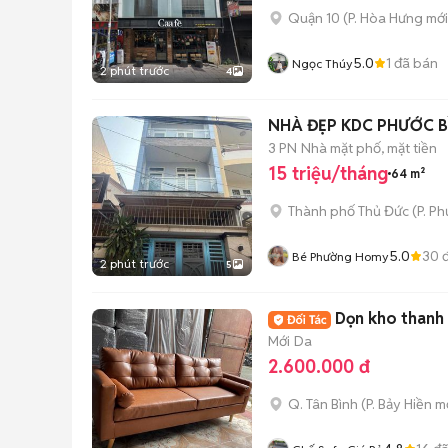
Quận 10
(
P. Hòa Hưng
mới
5.0
1
đã bán
Ngọc Thúy
2 phút trước
4
NHÀ ĐẸP KDC PHƯỚC B
3 PN
Nhà mặt phố, mặt tiền
15 triệu/tháng
64 m²
Thành phố Thủ Đức
(
P. P
5.0
30
đ
Bé Phường Homy
2 phút trước
5
Dọn kho thanh 
Mới
Da
2.600.000 đ
Q. Tân Bình
(
P. Bảy Hiền
mớ