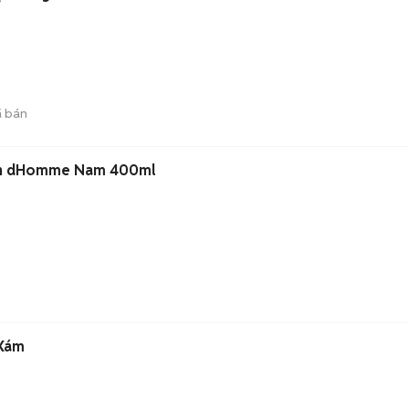
 bán
ion dHomme Nam 400ml
)
 Xám