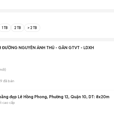
1 TB
2 TB
> 2 TB
 ĐƯỜNG NGUYỄN ẢNH THỦ - GẦN GTVT - LDXH
mới)
9
đã bán
bằng đẹp Lê Hồng Phong, Phường 12, Quận 10, DT: 8x20m
ất cao cấp