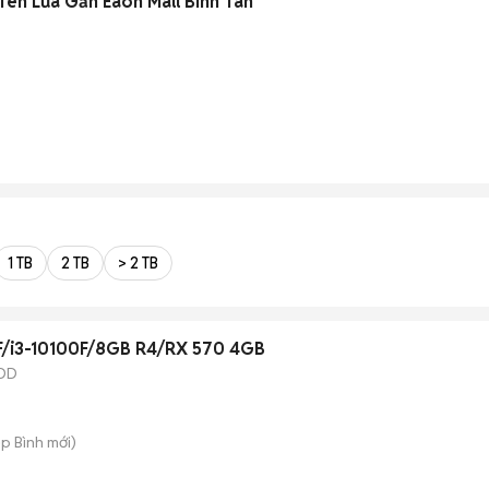
ên Lửa Gần Eaon Mall Bình Tân
)
1 TB
2 TB
> 2 TB
F/i3-10100F/8GB R4/RX 570 4GB
DD
ệp Bình
mới)