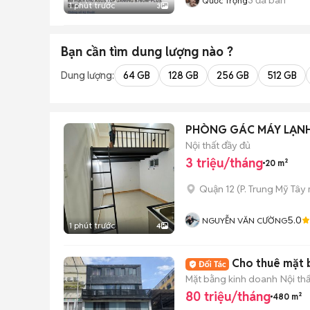
Quốc Trọng
1 phút trước
3
Bạn cần tìm
dung lượng
nào ?
Dung lượng:
64 GB
128 GB
256 GB
512 GB
PHÒNG GÁC MÁY LẠNH
Nội thất đầy đủ
3 triệu/tháng
20 m²
Quận 12
(
P. Trung Mỹ Tây
5.0
NGUYỄN VĂN CƯỜNG
1 phút trước
4
Cho thuê mặt 
Mặt bằng kinh doanh
Nội th
80 triệu/tháng
480 m²