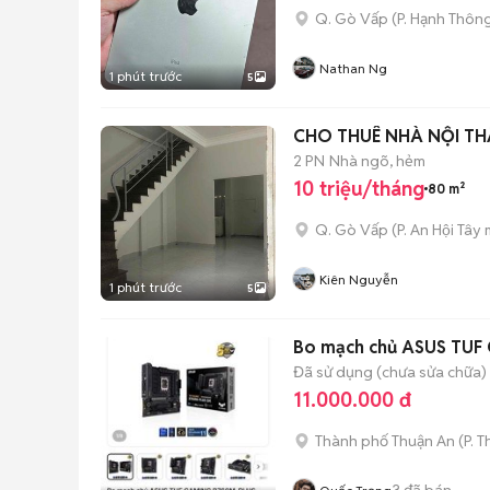
Q. Gò Vấp
(
P. Hạnh Thôn
Nathan Ng
1 phút trước
5
CHO THUÊ NHÀ NỘI THẤ
2 PN
Nhà ngõ, hẻm
10 triệu/tháng
80 m²
Q. Gò Vấp
(
P. An Hội Tây
m
Kiên Nguyễn
1 phút trước
5
Bo mạch chủ ASUS TUF
Đã sử dụng (chưa sửa chữa)
11.000.000 đ
Thành phố Thuận An
(
P. 
3
đã bán