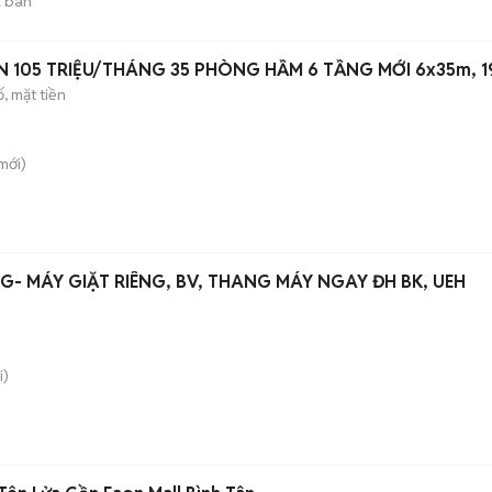
 bán
 105 TRIỆU/THÁNG 35 PHÒNG HẦM 6 TẦNG MỚI 6x35m, 1
, mặt tiền
mới)
G- MÁY GIẶT RIÊNG, BV, THANG MÁY NGAY ĐH BK, UEH
i)