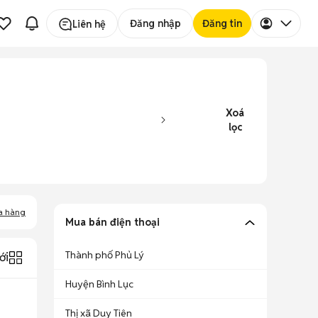
Đăng nhập
Đăng tin
Liên hệ
Xoá
lọc
a hàng
Mua bán điện thoại
Thành phố Phủ Lý
ới
Huyện Bình Lục
Thị xã Duy Tiên