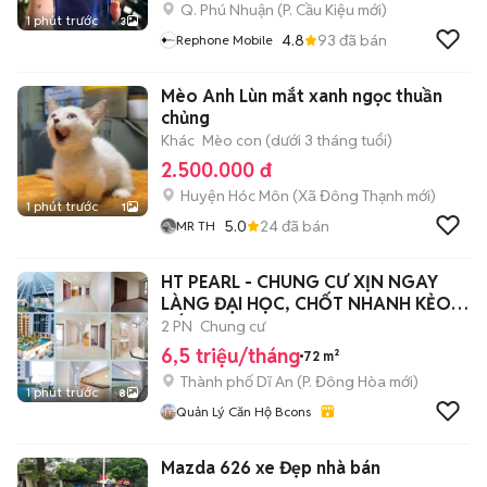
Q. Phú Nhuận
(
P. Cầu Kiệu
mới)
1 phút trước
3
4.8
93
đã bán
Rephone Mobile
Mèo Anh Lùn mắt xanh ngọc thuần
chủng
Khác
Mèo con (dưới 3 tháng tuổi)
2.500.000 đ
Huyện Hóc Môn
(
Xã Đông Thạnh
mới)
1 phút trước
1
5.0
24
đã bán
MR TH
HT PEARL - CHUNG CƯ XỊN NGAY
LÀNG ĐẠI HỌC, CHỐT NHANH KẺO
HẾT
2 PN
Chung cư
6,5 triệu/tháng
72 m²
Thành phố Dĩ An
(
P. Đông Hòa
mới)
1 phút trước
8
Quản Lý Căn Hộ Bcons
Mazda 626 xe Đẹp nhà bán