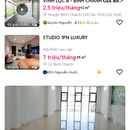
VĨNH LỘC B - BÌNH CHÁNH 𝐆𝐈𝐀́ 𝐑𝐄̉📍
2,5 triệu/tháng
12 m²
Huyện Bình Chánh
(
Xã Tân Vĩnh Lộc
mới)
Q
4.1
6
đã bán
Quyên Nguyễn
44 giây trước
5
STUDIO 1PN LUXURY
Nội thất cao cấp
7 triệu/tháng
35 m²
Q. Bình Thạnh
44 giây trước
8
BĐS Nguyễn Quốc
Cường797