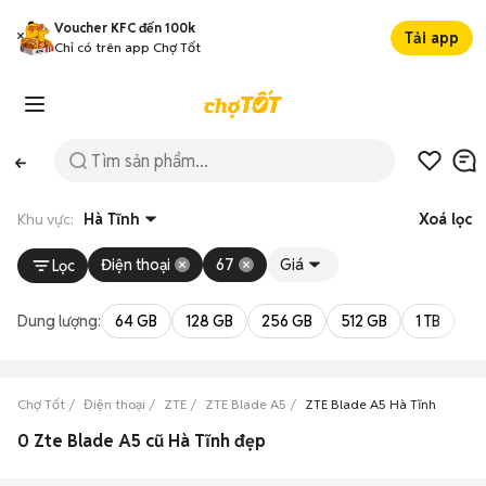
Voucher KFC đến 100k
Tải app
Chỉ có trên app Chợ Tốt
Khu vực:
Hà Tĩnh
Xoá lọc
Điện thoại
67
Giá
Lọc
Dung lượng:
64 GB
128 GB
256 GB
512 GB
1 TB
2 
Chợ Tốt
Điện thoại
ZTE
ZTE Blade A5
ZTE Blade A5 Hà Tĩnh
0 Zte Blade A5 cũ Hà Tĩnh đẹp