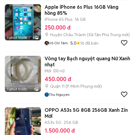
Apple iPhone 6s Plus 16GB Vàng
hồng 85%
iPhone 6S Plus
16 GB
250.000 đ
Huyện Châu Thành
(
Xã Tân Phú Trung
mới)
1 phút trước
5
5.0
16
đã bán
Võ Chí Tâm
Vòng tay Bạch nguyệt quang Nữ Xanh
nhạt
Mới
Đồ nữ
450.000 đ
Quận 11
(
P. Minh Phụng
mới)
1 phút trước
1
Thu Nguyen
OPPO A53s 5G 8GB 256GB Xanh Zin
Mới
A53s 5G
256 GB
1.500.000 đ