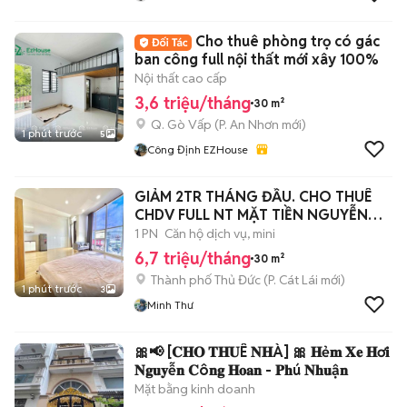
Cho thuê phòng trọ có gác
ban công full nội thất mới xây 100%
Nội thất cao cấp
3,6 triệu/tháng
30 m²
Q. Gò Vấp
(
P. An Nhơn
mới)
1 phút trước
5
Công Định EZHouse
GIẢM 2TR THÁNG ĐẦU. CHO THUÊ
CHDV FULL NT MẶT TIỀN NGUYỄN
THỊ ĐỊNH
1 PN
Căn hộ dịch vụ, mini
6,7 triệu/tháng
30 m²
Thành phố Thủ Đức
(
P. Cát Lái
mới)
1 phút trước
3
Minh Thư
🎀📢 [𝐂𝐇𝐎 𝐓𝐇𝐔Ê 𝐍𝐇À] 🎀 𝐇ẻ𝐦 𝐗𝐞 𝐇ơ𝐢
𝐍𝐠𝐮𝐲ễ𝐧 𝐂ô𝐧𝐠 𝐇𝐨𝐚𝐧 - 𝐏𝐡ú 𝐍𝐡𝐮ậ𝐧
Mặt bằng kinh doanh