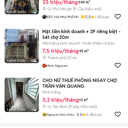
33 triệu/tháng
240 m²
Q. Phú Nhuận
(
P. Cầu Kiệu
mới)
1 phút trước
5
5.0
1
đã bán
BĐS Hải Nhà Phố341
Mặt tiền kinh doanh + 2P riêng biệt -
Sát chợ 20m
Mặt bằng kinh doanh
Hoàn thiện cơ bản
7,5 triệu/tháng
35 m²
Thành phố Dĩ An
1 phút trước
6
Minh Nguyen
CHO NỮ THUÊ PHÒNG NGAY CHỢ
TRẦN VĂN QUANG
Nhà trống
3,2 triệu/tháng
12 m²
Q. Tân Bình
(
P. Bảy Hiền
mới)
1 phút trước
5
n
5.0
6
đã bán
Nguyen Duc Hieu