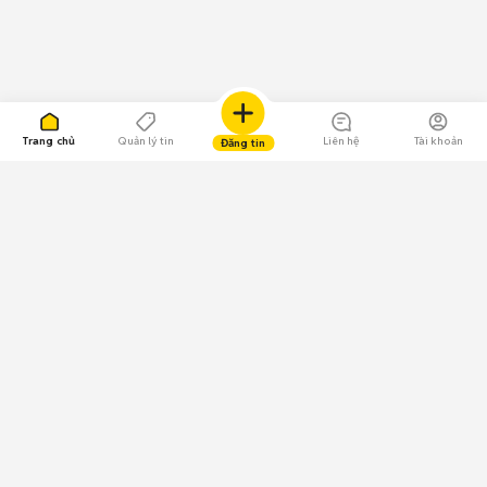
Trang chủ
Quản lý tin
Liên hệ
Tài khoản
Đăng tin
109.000 Bình chọn
Tải ứng dụng Chợ Tốt
Về Chợ Tốt
Quy chế sàn
Chính sách bảo mật
Giải quyết tranh chấp
CÔNG TY TNHH CHỢ TỐT - Người đại diện theo pháp luật:
Nguyễn Trọng Tấn; GPDKKD: 0312120782 do Sở KH & ĐT TP.HCM cấp ngày