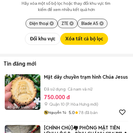
Hãy xóa một số bộ lọc hoặc thay đổi khu vực tìm 
kiếm để xem nhiều kết quả hơn
Điện thoại
ZTE
Blade A5
Đổi khu vực
Xóa tất cả bộ lọc
Tin đăng mới
Mặt dây chuyền trạm hình Chúa Jesus
Đã sử dụng
Cả nam và nữ
750.000 đ
Quận 10
(
P. Hòa Hưng
mới)
40 giây trước
6
N
5.0
78
đã bán
Nguyễn Tú
[CHÍNH CHỦ]🏘️ PHÒNG MẶT TIỀN