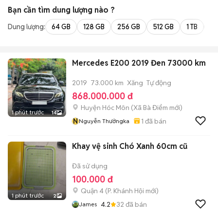
Bạn cần tìm
dung lượng
nào ?
Dung lượng:
64 GB
128 GB
256 GB
512 GB
1 TB
2 
Mercedes E200 2019 Đen 73000 km
2019
73.000 km
Xăng
Tự động
868.000.000 đ
Huyện Hóc Môn
(
Xã Bà Điểm
mới)
1 phút trước
14
N
1
đã bán
Nguyễn Thưởngka
Khay vệ sinh Chó Xanh 60cm cũ
Đã sử dụng
100.000 đ
Quận 4
(
P. Khánh Hội
mới)
1 phút trước
2
4.2
32
đã bán
James