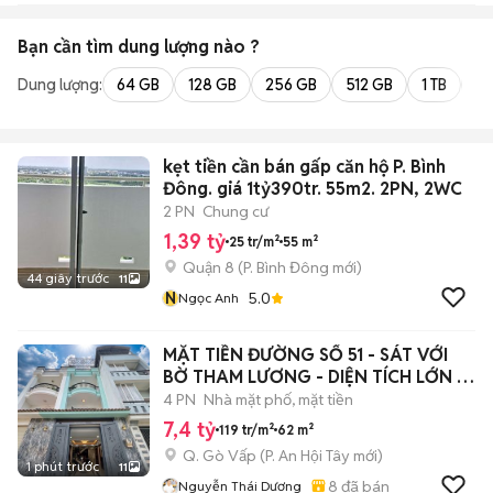
Bạn cần tìm
dung lượng
nào ?
Dung lượng:
64 GB
128 GB
256 GB
512 GB
1 TB
2 
kẹt tiền cần bán gấp căn hộ P. Bình
Đông. giá 1tỷ390tr. 55m2. 2PN, 2WC
2 PN
Chung cư
1,39 tỷ
25 tr/m²
55 m²
Quận 8
(
P. Bình Đông
mới)
44 giây trước
11
N
5.0
Ngọc Anh
MẶT TIỀN ĐƯỜNG SỐ 51 - SÁT VỚI
BỜ THAM LƯƠNG - DIỆN TÍCH LỚN -
HXH
4 PN
Nhà mặt phố, mặt tiền
7,4 tỷ
119 tr/m²
62 m²
Q. Gò Vấp
(
P. An Hội Tây
mới)
1 phút trước
11
8
đã bán
Nguyễn Thái Dương