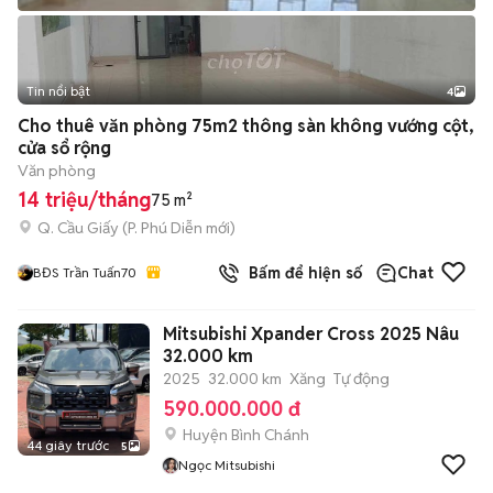
Tin nổi bật
4
Cho thuê văn phòng 75m2 thông sàn không vướng cột,
cửa sổ rộng
Văn phòng
14 triệu/tháng
75 m²
Q. Cầu Giấy
(
P. Phú Diễn
mới)
Bấm để hiện số
Chat
BĐS Trần Tuấn70
Mitsubishi Xpander Cross 2025 Nâu
32.000 km
2025
32.000 km
Xăng
Tự động
590.000.000 đ
Huyện Bình Chánh
44 giây trước
5
Ngọc Mitsubishi