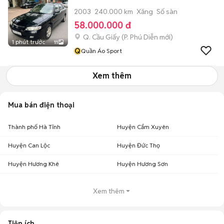
2003
240.000 km
Xăng
Số sàn
58.000.000 đ
Q. Cầu Giấy
(
P. Phú Diễn
mới)
1 phút trước
11
Q
Quần Áo Sport
Xem thêm
Mua bán điện thoại
Thành phố Hà Tĩnh
Huyện Cẩm Xuyên
Huyện Can Lộc
Huyện Đức Thọ
Huyện Hương Khê
Huyện Hương Sơn
Xem thêm
Tiện ích