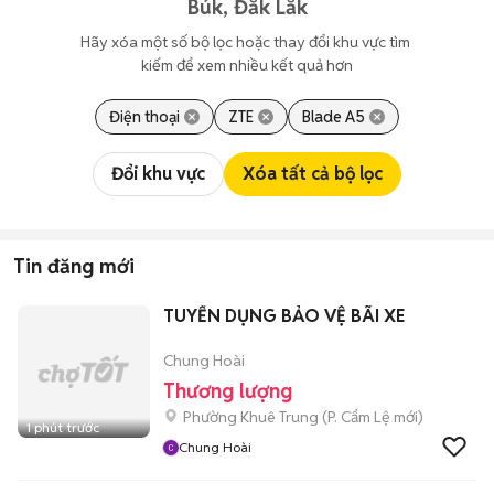
Búk, Đắk Lắk
Hãy xóa một số bộ lọc hoặc thay đổi khu vực tìm 
kiếm để xem nhiều kết quả hơn
Điện thoại
ZTE
Blade A5
Đổi khu vực
Xóa tất cả bộ lọc
Tin đăng mới
TUYỂN DỤNG BẢO VỆ BÃI XE
Chung Hoài
Thương lượng
Phường Khuê Trung
(
P. Cẩm Lệ
mới)
1 phút trước
Chung Hoài