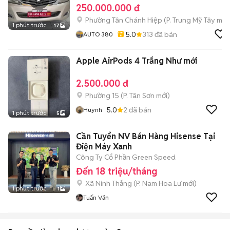
250.000.000 đ
Phường Tân Chánh Hiệp
(
P. Trung Mỹ Tây
mới
1 phút trước
17
5.0
313
đã bán
AUTO 380
Apple AirPods 4 Trắng Như mới
2.500.000 đ
Phường 15
(
P. Tân Sơn
mới)
5.0
2
đã bán
Huynh
1 phút trước
5
Cần Tuyển NV Bán Hàng Hisense Tại
Điện Máy Xanh
Công Ty Cổ Phần Green Speed
Đến 18 triệu/tháng
Xã Ninh Thắng
(
P. Nam Hoa Lư
mới)
1 phút trước
1
Tuấn Văn