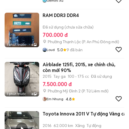
Gemini Xu
RAM DDR3 DDR4
Đã sử dụng (chưa sửa chữa)
700.000 đ
Phường Thạnh Lộc
(
P. An Phú Đông
mới)
1 phút trước
6
5.0
9
đã bán
Loud
Airblade 125fi, 2015, xe chính chủ,
còn mới 90%
2015
Tay ga
100 - 175 cc
Đã sử dụng
7.500.000 đ
Phường Mỹ Đình 2
(
P. Từ Liêm
mới)
1 phút trước
6
4.8
Em Nhung
Toyota Innova 2011 V Tự động Vàng cát
2016
62.000 km
Xăng
Tự động