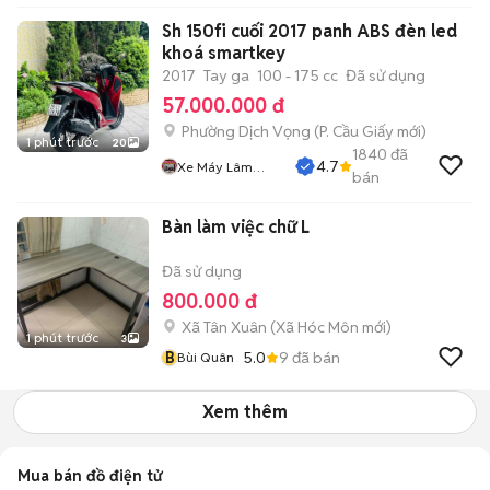
Sh 150fi cuối 2017 panh ABS đèn led
khoá smartkey
2017
Tay ga
100 - 175 cc
Đã sử dụng
57.000.000 đ
Phường Dịch Vọng
(
P. Cầu Giấy
mới)
1 phút trước
20
1840
đã
4.7
Xe Máy Lâm
bán
Thủy
Bàn làm việc chữ L
Đã sử dụng
800.000 đ
Xã Tân Xuân
(
Xã Hóc Môn
mới)
1 phút trước
3
B
5.0
9
đã bán
Bùi Quân
Xem thêm
Mua bán đồ điện tử