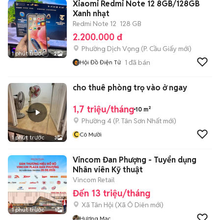
Xiaomi Redmi Note 12 8GB/128GB
Xanh nhạt
Redmi Note 12
128 GB
2.200.000 đ
Phường Dịch Vọng
(
P. Cầu Giấy
mới)
1 phút trước
2
1
đã bán
Hội Đồ Điện Tử
cho thuê phòng trọ vào ở ngay
1,7 triệu/tháng
10 m²
Phường 4
(
P. Tân Sơn Nhất
mới)
C
Cô Mười
1 phút trước
3
Vincom Đan Phượng - Tuyển dụng
Nhân viên Kỹ thuật
Vincom Retail
Đến 13 triệu/tháng
Xã Tân Hội
(
Xã Ô Diên
mới)
1 phút trước
1
Hương Mạc