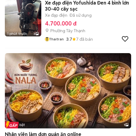
Xe đạp điện Yofushida Đen 4 bình lớn
30-40 cây sạc
Xe đạp điện
Đã sử dụng
4.700.000 đ
Phường Tây Thạnh
1 phút trước
3
T
3.7
7
đã bán
Thaitran
Tin nổi bật
1
Nhân viên làm đơn quán ăn online