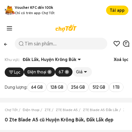
Voucher KFC đến 100k
Tải app
Chỉ có trên app Chợ Tốt
Khu vực:
Đắk Lắk, Huyện Krông Búk
Xoá lọc
Điện thoại
67
Giá
Lọc
Dung lượng:
64 GB
128 GB
256 GB
512 GB
1 TB
2 
Chợ Tốt
Điện thoại
ZTE
ZTE Blade A5
ZTE Blade A5 Đắk Lắk
ZTE 
0 Zte Blade A5 cũ Huyện Krông Búk, Đắk Lắk đẹp