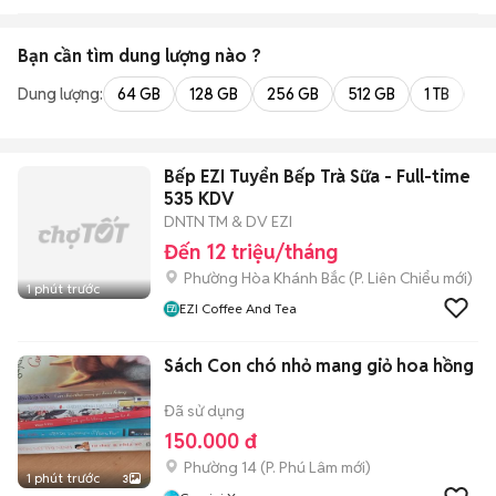
Bạn cần tìm
dung lượng
nào ?
Dung lượng:
64 GB
128 GB
256 GB
512 GB
1 TB
2 
Bếp EZI Tuyển Bếp Trà Sữa - Full-time
535 KDV
DNTN TM & DV EZI
Đến 12 triệu/tháng
Phường Hòa Khánh Bắc
(
P. Liên Chiểu
mới)
1 phút trước
EZI Coffee And Tea
Sách Con chó nhỏ mang giỏ hoa hồng
Đã sử dụng
150.000 đ
Phường 14
(
P. Phú Lâm
mới)
1 phút trước
3