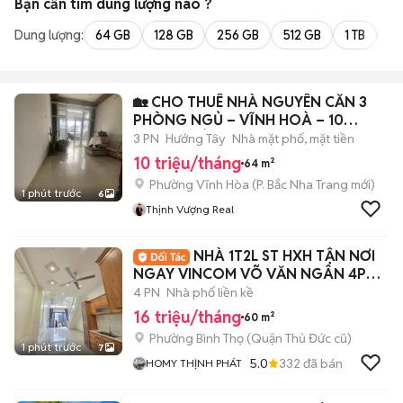
Bạn cần tìm
dung lượng
nào ?
Dung lượng:
64 GB
128 GB
256 GB
512 GB
1 TB
2 
🏡 CHO THUÊ NHÀ NGUYÊN CĂN 3
PHÒNG NGỦ – VĨNH HOÀ – 10
TRIỆU/THÁNG
3 PN
Hướng Tây
Nhà mặt phố, mặt tiền
10 triệu/tháng
64 m²
Phường Vĩnh Hòa
(
P. Bắc Nha Trang
mới)
1 phút trước
6
Thịnh Vượng Real
NHÀ 1T2L ST HXH TẬN NƠI
NGAY VINCOM VÕ VĂN NGÂN 4PN
4WC
4 PN
Nhà phố liền kề
16 triệu/tháng
60 m²
Phường Bình Thọ (Quận Thủ Đức cũ)
1 phút trước
7
5.0
332
đã bán
HOMY THỊNH PHÁT