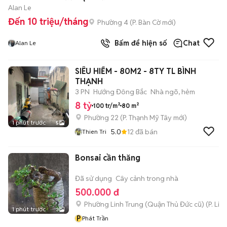
Alan Le
Đến 10 triệu/tháng
Phường 4
(
P. Bàn Cờ
mới)
Bấm để hiện số
Chat
Alan Le
SIÊU HIẾM - 80M2 - 8TY TL BÌNH
THẠNH
3 PN
Hướng Đông Bắc
Nhà ngõ, hẻm
8 tỷ
100 tr/m²
80 m²
Phường 22
(
P. Thạnh Mỹ Tây
mới)
1 phút trước
5
5.0
12
đã bán
Thien Tri
Bonsai cần thăng
Đã sử dụng
Cây cảnh trong nhà
500.000 đ
Phường Linh Trung (Quận Thủ Đức cũ)
(
P. Lin
1 phút trước
3
P
Phát Trần