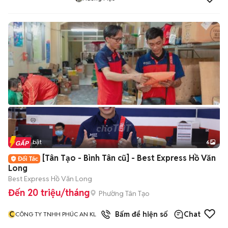
Tin nổi bật
6
+
2
[Tân Tạo - Bình Tân cũ] - Best Express Hồ Văn
Long
Best Express Hồ Văn Long
Đến 20 triệu/tháng
Phường Tân Tạo
C
Bấm để hiện số
Chat
CÔNG TY TNHH PHÚC AN KL