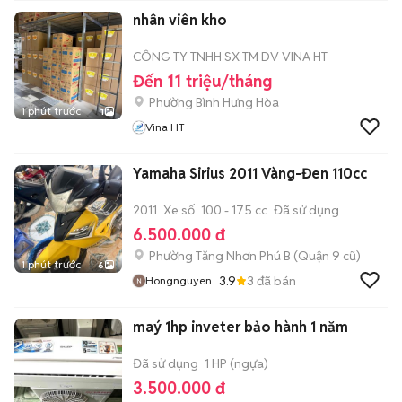
nhân viên kho
CÔNG TY TNHH SX TM DV VINA HT
Đến 11 triệu/tháng
Phường Bình Hưng Hòa
1 phút trước
1
Vina HT
Yamaha Sirius 2011 Vàng-Đen 110cc
2011
Xe số
100 - 175 cc
Đã sử dụng
6.500.000 đ
Phường Tăng Nhơn Phú B (Quận 9 cũ)
1 phút trước
6
3.9
3
đã bán
Hongnguyen
maý 1hp inveter bảo hành 1 năm
Đã sử dụng
1 HP (ngựa)
3.500.000 đ