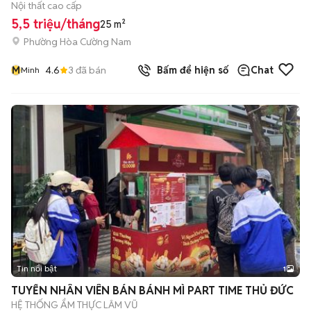
Nội thất cao cấp
5,5 triệu/tháng
25 m²
Phường Hòa Cường Nam
M
4.6
3
đã bán
Bấm để hiện số
Chat
Minh
Tin nổi bật
1
TUYỂN NHÂN VIÊN BÁN BÁNH MÌ PART TIME THỦ ĐỨC
HỆ THỐNG ẨM THỰC LÂM VŨ