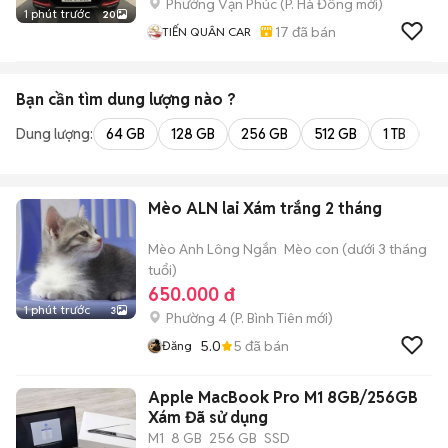
Phường Vạn Phúc
(
P. Hà Đông
mới)
1 phút trước
20
17
đã bán
TIẾN QUÂN CAR
Bạn cần tìm
dung lượng
nào ?
Dung lượng:
64 GB
128 GB
256 GB
512 GB
1 TB
2 
Mèo ALN lai Xám trắng 2 tháng
Mèo Anh Lông Ngắn
Mèo con (dưới 3 tháng
tuổi)
650.000 đ
1 phút trước
3
Phường 4
(
P. Bình Tiên
mới)
5.0
5
đã bán
Đăng
Apple MacBook Pro M1 8GB/256GB
Xám Đã sử dụng
M1
8 GB
256 GB
SSD