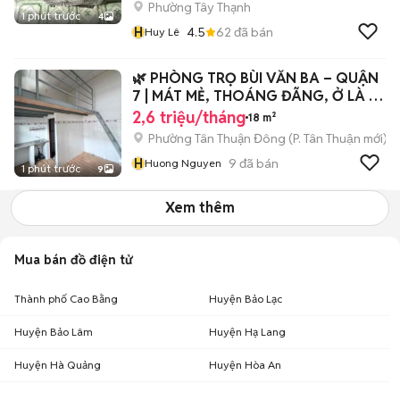
Phường Tây Thạnh
1 phút trước
4
H
4.5
62
đã bán
Huy Lê
🌿 PHÒNG TRỌ BÙI VĂN BA – QUẬN
7 | MÁT MẺ, THOÁNG ĐÃNG, Ở LÀ MÊ
🏡
2,6 triệu/tháng
18 m²
Phường Tân Thuận Đông
(
P. Tân Thuận
mới)
H
9
đã bán
Huong Nguyen
1 phút trước
9
Xem thêm
Mua bán đồ điện tử
Thành phố Cao Bằng
Huyện Bảo Lạc
Huyện Bảo Lâm
Huyện Hạ Lang
Huyện Hà Quảng
Huyện Hòa An