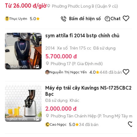
Từ 26.000 đ/giờ
Phường Phước Long B (Quận 9 cũ)
T
5.0
Bấm để hiện số
Chat
Thục Uyên
sym attila fi 2014 bstp chính chủ
2014
Xe số
Trên 175 cc
Đã sử dụng
5.700.000 đ
Phường 17
(
P. Gia Định
mới)
1 phút trước
6
4.0
448
đã bán
Nguyễn Thị Ngọc Yến
Máy ép trái cây Kuvings NS-1725CBC2
Bạc
Đã sử dụng
Khác
2.000.000 đ
Phường Tân Chánh Hiệp
(
P. Trung Mỹ Tây
mới
1 phút trước
5
C
5.0
34
đã bán
Cao Ngọc