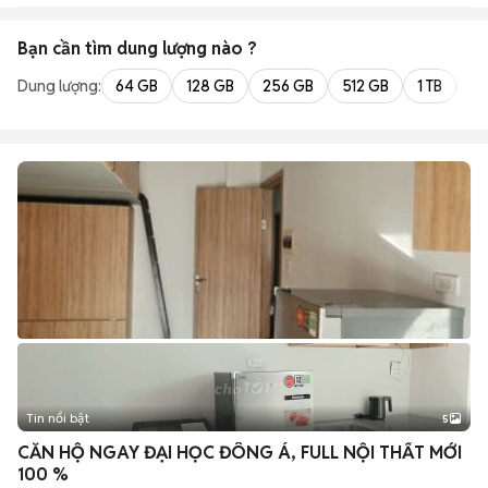
Bạn cần tìm
dung lượng
nào ?
Dung lượng:
64 GB
128 GB
256 GB
512 GB
1 TB
2 
Tin nổi bật
5
CĂN HỘ NGAY ĐẠI HỌC ĐÔNG Á, FULL NỘI THẤT MỚI
100 %