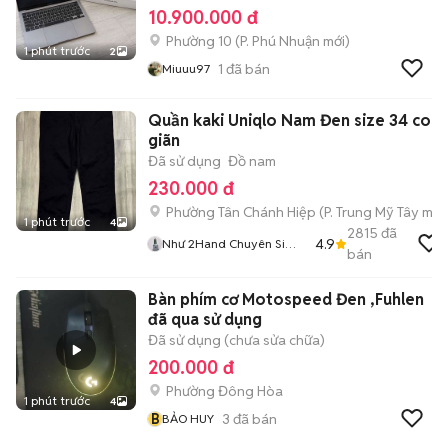
10.900.000 đ
Phường 10
(
P. Phú Nhuận
mới)
1 phút trước
2
1
đã bán
Miuuu97
Quần kaki Uniqlo Nam Đen size 34 co
giãn
Đã sử dụng
Đồ nam
230.000 đ
Phường Tân Chánh Hiệp
(
P. Trung Mỹ Tây
mới
1 phút trước
4
2815
đã
4.9
Như 2Hand Chuyên Si
bán
Hiệu Tuyển
Bàn phím cơ Motospeed Đen ,Fuhlen
đã qua sử dụng
Đã sử dụng (chưa sửa chữa)
200.000 đ
Phường Đông Hòa
1 phút trước
4
B
3
đã bán
BẢO HUY