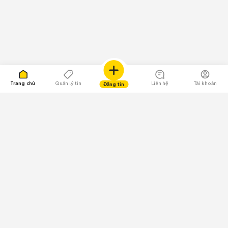
Trang chủ
Quản lý tin
Liên hệ
Tài khoản
Đăng tin
109.000 Bình chọn
Tải ứng dụng Chợ Tốt
Về Chợ Tốt
Quy chế sàn
Chính sách bảo mật
Giải quyết tranh chấp