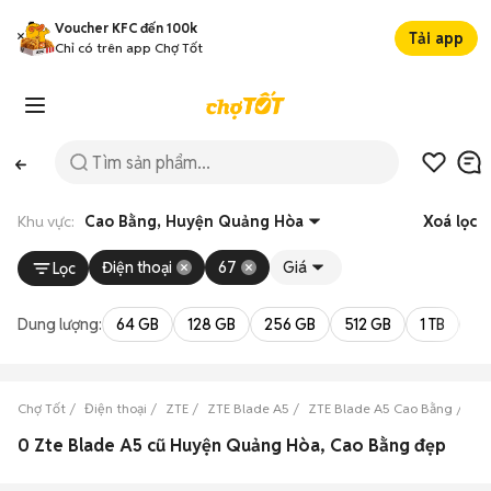
Voucher KFC đến 100k
Tải app
Chỉ có trên app Chợ Tốt
Khu vực:
Cao Bằng, Huyện Quảng Hòa
Xoá lọc
Điện thoại
67
Giá
Lọc
Dung lượng:
64 GB
128 GB
256 GB
512 GB
1 TB
2 
Chợ Tốt
Điện thoại
ZTE
ZTE Blade A5
ZTE Blade A5 Cao Bằng
ZT
0 Zte Blade A5 cũ Huyện Quảng Hòa, Cao Bằng đẹp