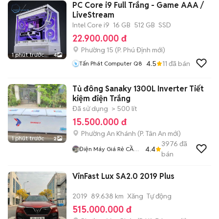
PC Core i9 Full Trắng - Game AAA /
LiveStream
Intel Core i9
16 GB
512 GB
SSD
22.900.000 đ
Phường 15
(
P. Phú Định
mới)
1 phút trước
4
4.5
11
đã bán
Tấn Phát Computer Q8
Tủ đông Sanaky 1300L Inverter Tiết
kiệm điện Trắng
Đã sử dụng
> 500 lít
15.500.000 đ
Phường An Khánh
(
P. Tân An
mới)
1 phút trước
2
3976
đã
4.4
Điện Máy Giá Rẻ CẦN
bán
THƠ
VinFast Lux SA2.0 2019 Plus
2019
89.638 km
Xăng
Tự động
515.000.000 đ