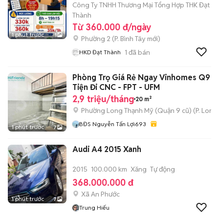
Công Ty TNHH Thương Mại Tổng Hợp THK Đạt
Thành
Từ 360.000 đ/ngày
1 phút trước
1
Phường 2
(
P. Bình Tây
mới)
1
đã bán
HKD Đạt Thành
Phòng Trọ Giá Rẻ Ngay Vinhomes Q9 T
Tiện Đi CNC - FPT - UFM
2,9 triệu/tháng
20 m²
Phường Long Thạnh Mỹ (Quận 9 cũ)
(
P. Long
BĐS Nguyễn Tấn Lợi693
1 phút trước
7
Audi A4 2015 Xanh
2015
100.000 km
Xăng
Tự động
368.000.000 đ
Xã An Phước
1 phút trước
7
Trung Hiếu