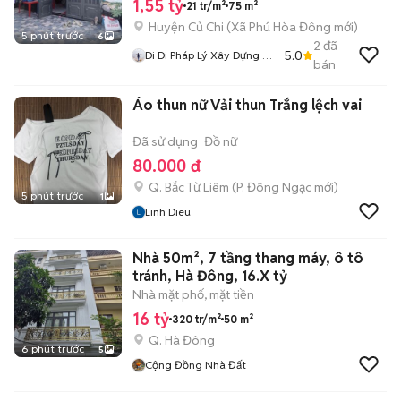
1,55 tỷ
21 tr/m²
75 m²
Huyện Củ Chi
(
Xã Phú Hòa Đông
mới)
5 phút trước
6
2
đã
5.0
Di Di Pháp Lý Xây Dựng Củ
bán
Chi
Áo thun nữ Vải thun Trắng lệch vai
Đã sử dụng
Đồ nữ
80.000 đ
Q. Bắc Từ Liêm
(
P. Đông Ngạc
mới)
5 phút trước
1
Linh Dieu
Nhà 50m², 7 tầng thang máy, ô tô
tránh, Hà Đông, 16.X tỷ
Nhà mặt phố, mặt tiền
16 tỷ
320 tr/m²
50 m²
Q. Hà Đông
6 phút trước
5
Cộng Đồng Nhà Đất