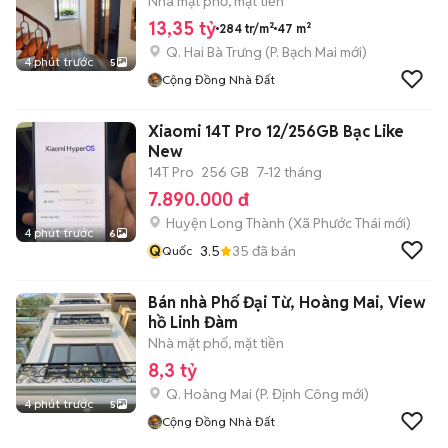
Nhà mặt phố, mặt tiền
13,35 tỷ
284 tr/m²
47 m²
Q. Hai Bà Trưng
(
P. Bạch Mai
mới)
4 phút trước
5
Cộng Đồng Nhà Đất
Xiaomi 14T Pro 12/256GB Bạc Like
New
14T Pro
256 GB
7-12 tháng
7.890.000 đ
Huyện Long Thành
(
Xã Phước Thái
mới)
4 phút trước
6
Q
3.5
35
đã bán
Quốc
Bán nhà Phố Đại Từ, Hoàng Mai, View
hồ Linh Đàm
Nhà mặt phố, mặt tiền
8,3 tỷ
Q. Hoàng Mai
(
P. Định Công
mới)
4 phút trước
5
Cộng Đồng Nhà Đất