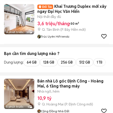
Khai Trương Duplex mới xây
ngay Đại Học Văn Hiến
Nội thất đầy đủ
3,6 triệu/tháng
30 m²
Q. Tân Bình
(
P. Bảy Hiền
mới)
4 phút trước
10
Trúc Uyên HiFriendz
Bạn cần tìm
dung lượng
nào ?
Dung lượng:
64 GB
128 GB
256 GB
512 GB
1 TB
2 
Bán nhà Lô góc Định Công - Hoàng
Mai, 6 tầng thang máy
Nhà ngõ, hẻm
10,9 tỷ
Q. Hoàng Mai
(
P. Định Công
mới)
5 phút trước
5
Cộng Đồng Nhà Đất