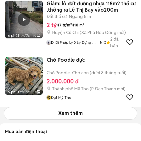
Giảm: lô đất đường nhựa 118m2 thổ cư
,thông ra Lê Thị Bay vào200m
Đất thổ cư
Ngang 5 m
2 tỷ
17 tr/m²
118 m²
Huyện Củ Chi
(
Xã Phú Hòa Đông
mới)
6 phút trước
10
2
đã
5.0
Di Di Pháp Lý Xây Dựng Củ
bán
Chi
Chó Poodle đực
Chó Poodle
Chó con (dưới 3 tháng tuổi)
2.000.000 đ
Thành phố Mỹ Tho
(
P. Đạo Thạnh
mới)
6 phút trước
3
Đ
Đạt Mỹ Tho
Xem thêm
Mua bán điện thoại