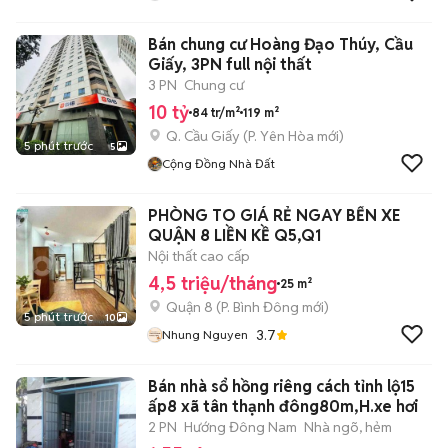
Bán chung cư Hoàng Đạo Thúy, Cầu
Giấy, 3PN full nội thất
3 PN
Chung cư
10 tỷ
84 tr/m²
119 m²
Q. Cầu Giấy
(
P. Yên Hòa
mới)
5 phút trước
5
Cộng Đồng Nhà Đất
PHÒNG TO GIÁ RẺ NGAY BẾN XE
QUẬN 8 LIỀN KỀ Q5,Q1
Nội thất cao cấp
4,5 triệu/tháng
25 m²
Quận 8
(
P. Bình Đông
mới)
5 phút trước
10
3.7
Nhung Nguyen
Bán nhà sổ hồng riêng cách tỉnh lộ15
ấp8 xã tân thạnh đông80m,H.xe hơi
2 PN
Hướng Đông Nam
Nhà ngõ, hẻm