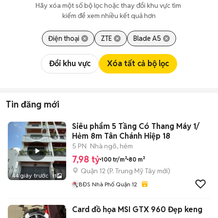
Hãy xóa một số bộ lọc hoặc thay đổi khu vực tìm 
kiếm để xem nhiều kết quả hơn
Điện thoại
ZTE
Blade A5
Đổi khu vực
Xóa tất cả bộ lọc
Tin đăng mới
Siêu phẩm 5 Tầng Có Thang Máy 1/
Hẻm 8m Tân Chánh Hiệp 18
5 PN
Nhà ngõ, hẻm
7,98 tỷ
100 tr/m²
80 m²
Quận 12
(
P. Trung Mỹ Tây
mới)
44 giây trước
11
BĐS Nhà Phố Quận 12
Card đồ họa MSI GTX 960 Đẹp keng