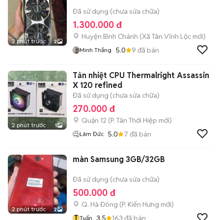
Đã sử dụng (chưa sửa chữa)
1.300.000 đ
Huyện Bình Chánh
(
Xã Tân Vĩnh Lộc
mới)
2 phút trước
2
5.0
9
đã bán
Minh Thắng
Tản nhiệt CPU Thermalright Assassin
X 120 refined
Đã sử dụng (chưa sửa chữa)
270.000 đ
Quận 12
(
P. Tân Thới Hiệp
mới)
2 phút trước
1
5.0
7
đã bán
Lâm Đức
màn Samsung 3GB/32GB
Đã sử dụng (chưa sửa chữa)
500.000 đ
Q. Hà Đông
(
P. Kiến Hưng
mới)
2 phút trước
2
T
3.5
163
đã bán
Tuấn