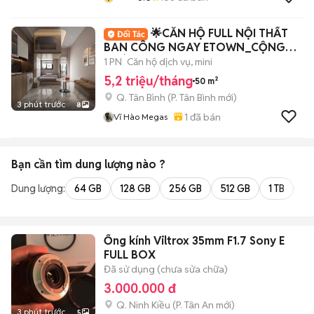
🌟CĂN HỘ FULL NỘI THẤT
BAN CÔNG NGAY ETOWN_CỘNG
HOÀ
1 PN
Căn hộ dịch vụ, mini
5,2 triệu/tháng
50 m²
Q. Tân Bình
(
P. Tân Bình
mới)
3 phút trước
8
1
đã bán
Vĩ Hào Megas
Bạn cần tìm
dung lượng
nào ?
Dung lượng:
64 GB
128 GB
256 GB
512 GB
1 TB
2 
Ống kính Viltrox 35mm F1.7 Sony E
FULL BOX
Đã sử dụng (chưa sửa chữa)
3.000.000 đ
Q. Ninh Kiều
(
P. Tân An
mới)
3 phút trước
5