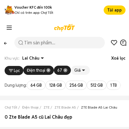
Voucher KFC đến 100k
Tải app
Chỉ có trên app Chợ Tốt
Khu vực:
Lai Châu
Xoá lọc
Điện thoại
67
Giá
Lọc
Dung lượng:
64 GB
128 GB
256 GB
512 GB
1 TB
2 
Chợ Tốt
Điện thoại
ZTE
ZTE Blade A5
ZTE Blade A5 Lai Châu
0 Zte Blade A5 cũ Lai Châu đẹp