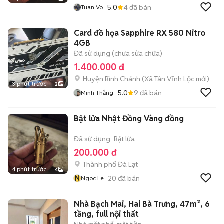
5.0
4
đã bán
Tuan Vo
Card đồ họa Sapphire RX 580 Nitro
4GB
Đã sử dụng (chưa sửa chữa)
1.400.000 đ
Huyện Bình Chánh
(
Xã Tân Vĩnh Lộc
mới)
3 phút trước
2
5.0
9
đã bán
Minh Thắng
Bật lửa Nhật Đồng Vàng đồng
Đã sử dụng
Bật lửa
200.000 đ
Thành phố Đà Lạt
4 phút trước
4
N
20
đã bán
Ngoc Le
Nhà Bạch Mai, Hai Bà Trưng, 47m², 6
tầng, full nội thất