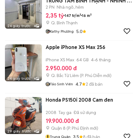
TRUNG TÂM BÌNH THẠNH - NHỈNH 2
TỶ
2 PN
Nhà ngõ, hẻm
2,35 tỷ
147 tr/m²
16 m²
Q. Bình Thạnh
24 giây trước
4
5.0
Kathy Phương
Apple iPhone XS Max 256
iPhone XS Max
64 GB
4-6 tháng
2.950.000 đ
Q. Bắc Từ Liêm
(
P. Phú Diễn
mới)
24 giây trước
4
4.7
2
đã bán
Táo Sinh Viên
Honda PS150i 2008 Cam đen
2008
Tay ga
Đã sử dụng
19.900.000 đ
Quận 8
(
P. Phú Định
mới)
29 giây trước
4
t
3.5
8
đã bán
Trung Quân