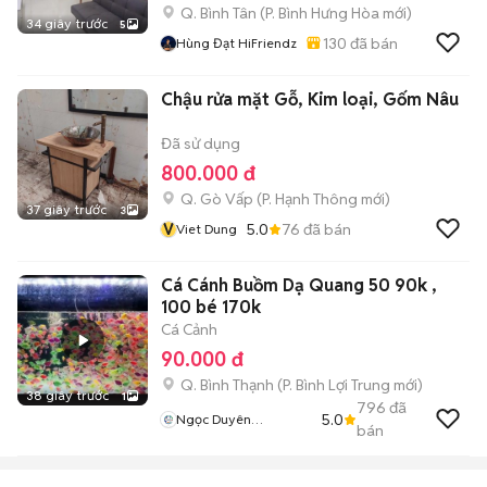
Q. Bình Tân
(
P. Bình Hưng Hòa
mới)
34 giây trước
5
130
đã bán
Hùng Đạt HiFriendz
Chậu rửa mặt Gỗ, Kim loại, Gốm Nâu
Đã sử dụng
800.000 đ
Q. Gò Vấp
(
P. Hạnh Thông
mới)
37 giây trước
3
V
5.0
76
đã bán
Viet Dung
Cá Cánh Buồm Dạ Quang 50 90k ,
100 bé 170k
Cá Cảnh
90.000 đ
Q. Bình Thạnh
(
P. Bình Lợi Trung
mới)
38 giây trước
1
796
đã
5.0
Ngọc Duyên
bán
Aquarium