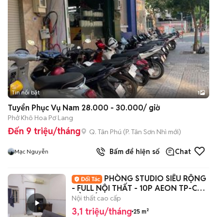
Tin nổi bật
1
Tuyển Phục Vụ Nam 28.000 - 30.000/ giờ
Phở Khô Hoa Pơ Lang
Đến 9 triệu/tháng
Q. Tân Phú
(
P. Tân Sơn Nhì
mới)
Bấm để hiện số
Chat
Mạc Nguyễn
PHÒNG STUDIO SIÊU RỘNG
- FULL NỘI THẤT - 10P AEON TP-CỬA
SỔ GIẾNG TRỜI
Nội thất cao cấp
3,1 triệu/tháng
25 m²