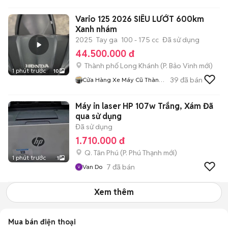
Vario 125 2026 SIÊU LƯỚT 600km
Xanh nhám
2025
Tay ga
100 - 175 cc
Đã sử dụng
44.500.000 đ
Thành phố Long Khánh
(
P. Bảo Vinh
mới)
1 phút trước
10
39
đã bán
Cửa Hàng Xe Máy Cũ Thành
Phát Đồng Nai
Máy in laser HP 107w Trắng, Xám Đã
qua sử dụng
Đã sử dụng
1.710.000 đ
Q. Tân Phú
(
P. Phú Thạnh
mới)
1 phút trước
1
7
đã bán
Van Do
Xem thêm
Mua bán điện thoại