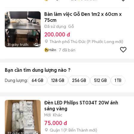
Bàn làm việc Gỗ Đen 1m2 x 60cm x
75cm
Đã sử dụng
Gỗ
200.000 đ
Thành phố Thủ Đức
(
P. Phước Long
mới)
31 giây trước
1
h
7
đã bán
Hiền
Bạn cần tìm
dung lượng
nào ?
Dung lượng:
64 GB
128 GB
256 GB
512 GB
1 TB
2 
Đèn LED Philips ST034T 20W ánh
sáng vàng
Mới
Khác
75.000 đ
Quận 1
(
P. Bến Thành
mới)
32 giây trước
4