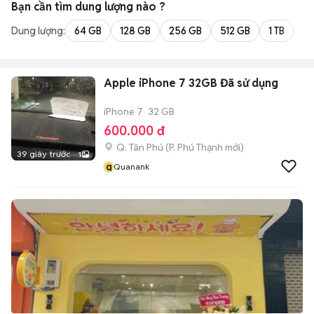
Bạn cần tìm
dung lượng
nào ?
Dung lượng:
64 GB
128 GB
256 GB
512 GB
1 TB
2 
Apple iPhone 7 32GB Đã sử dụng
iPhone 7
32 GB
600.000 đ
Q. Tân Phú
(
P. Phú Thạnh
mới)
39 giây trước
1
q
Quanank