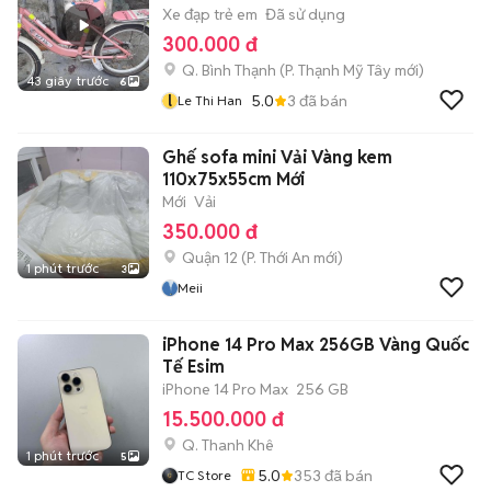
Xe đạp trẻ em
Đã sử dụng
300.000 đ
Q. Bình Thạnh
(
P. Thạnh Mỹ Tây
mới)
43 giây trước
6
l
5.0
3
đã bán
Le Thi Han
Ghế sofa mini Vải Vàng kem
110x75x55cm Mới
Mới
Vải
350.000 đ
Quận 12
(
P. Thới An
mới)
1 phút trước
3
Meii
iPhone 14 Pro Max 256GB Vàng Quốc
Tế Esim
iPhone 14 Pro Max
256 GB
15.500.000 đ
Q. Thanh Khê
1 phút trước
5
5.0
353
đã bán
TC Store