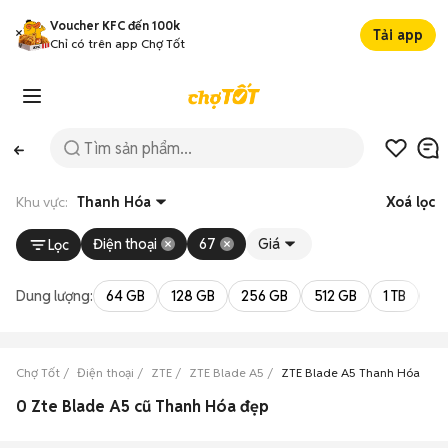
Voucher KFC đến 100k
Tải app
Chỉ có trên app Chợ Tốt
Khu vực:
Thanh Hóa
Xoá lọc
Điện thoại
67
Giá
Lọc
Dung lượng:
64 GB
128 GB
256 GB
512 GB
1 TB
2 
Chợ Tốt
Điện thoại
ZTE
ZTE Blade A5
ZTE Blade A5 Thanh Hóa
0 Zte Blade A5 cũ Thanh Hóa đẹp