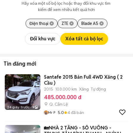
Hãy xóa một số bộ lọc hoặc thay đổi khu vực tìm 
kiếm để xem nhiều kết quả hơn
Điện thoại
ZTE
Blade A5
Đổi khu vực
Xóa tất cả bộ lọc
Tin đăng mới
Santafe 2015 Bản Full 4WD Xăng ( 2
Cầu )
2015
103.000 km
Xăng
Tự động
485.000.000 đ
Q. Cẩm Lệ
24 giây trước
9
5.0
4
đã bán
Mr P
🏡NHÀ 2 TẦNG - SỔ VUÔNG -