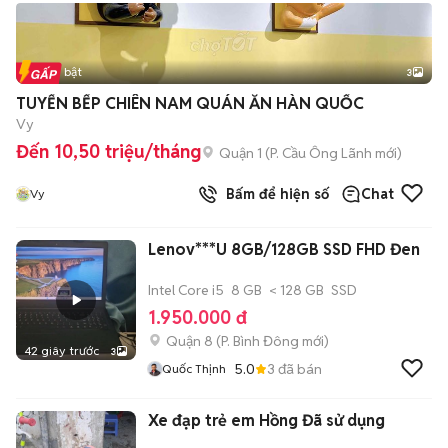
Tin nổi bật
3
TUYỂN BẾP CHIÊN NAM QUÁN ĂN HÀN QUỐC
Vy
Đến 10,50 triệu/tháng
Quận 1
(
P. Cầu Ông Lãnh
mới)
Bấm để hiện số
Chat
Vy
Lenov***U 8GB/128GB SSD FHD Đen
Intel Core i5
8 GB
< 128 GB
SSD
1.950.000 đ
Quận 8
(
P. Bình Đông
mới)
42 giây trước
3
5.0
3
đã bán
Quốc Thịnh
Xe đạp trẻ em Hồng Đã sử dụng