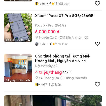
T
4.9
151
đã bán
Toàn
Xiaomi Poco X7 Pro 8GB/256GB
Poco X7 Pro
256 GB
6.000.000 đ
Huyện Củ Chi
(
Xã Tân An Hội
mới)
34 giây trước
4
5.0
2
đã bán
Quốc
Cho thuê phòng tại Tương Mai-
Hoàng Mai , Nguyễn An Ninh
Nội thất đầy đủ
4 triệu/tháng
30 m²
Q. Hoàng Mai
(
P. Tương Mai
mới)
34 giây trước
4
N
1
đã bán
Nhà57