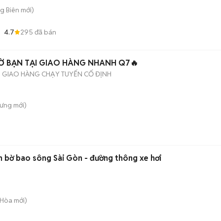
ng Biên
mới)
4.7
295
đã bán
HỜ BẠN TẠI GIAO HÀNG NHANH Q7🔥
N GIAO HÀNG CHẠY TUYẾN CỐ ĐỊNH
Hưng
mới)
n bờ bao sông Sài Gòn - đường thông xe hơi
h Hòa
mới)