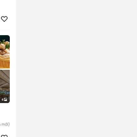
6
n
mới)