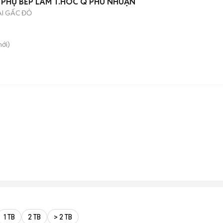
V PHỤ BẾP LÀM T.HOC Q PHÚ NHUẬN
I GẤC ĐỎ
ới)
1 TB
2 TB
> 2 TB