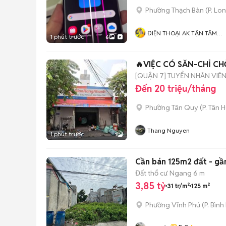
Phường Thạch Bàn
(
P. Lo
ĐIỆN THOẠI AK TẬN TÂM
1 phút trước
6
TRÁCH NHIỆM
🔥VIỆC CÓ SẴN-CHỈ C
[QUẬN 7] TUYỂN NHÂN VIÊ
Đến 20 triệu/tháng
Phường Tân Quy
(
P. Tân 
Thang Nguyen
1 phút trước
1
Cần bán 125m2 đất - gầ
Đất thổ cư
Ngang 6 m
3,85 tỷ
31 tr/m²
125 m²
Phường Vĩnh Phú
(
P. Bìn