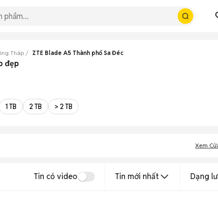
ồng Tháp
ZTE Blade A5 Thành phố Sa Đéc
p đẹp
1 TB
2 TB
> 2 TB
Xem Cử
Tin có video
Tin mới nhất
Dạng lư