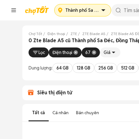
Thành phố Sa Đéc
Chợ Tốt
Điện thoại
ZTE
ZTE Blade A5
ZTE Blade A5 Đ
0 Zte Blade A5 cũ Thành phố Sa Đéc, Đồng Thá
Lọc
Điện thoại
67
Giá
Dung lượng:
64 GB
128 GB
256 GB
512 GB
Siêu thị điện tử
Tất cả
Cá nhân
Bán chuyên