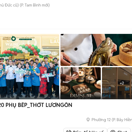
hủ Đức cũ)
(
P. Tam Bình
mới)
+
2
20 PHỤ BẾP_THỚT LƯƠNGỔN
Phường 12
(
P. Bảy Hiề