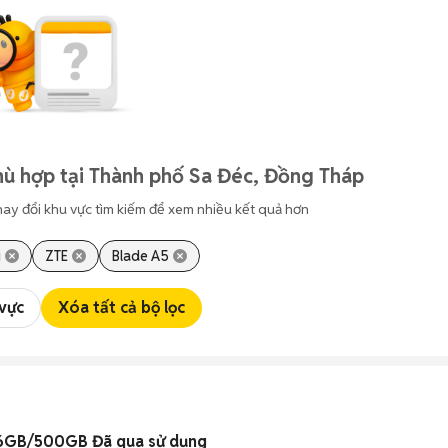
hù hợp tại Thành phố Sa Đéc, Đồng Tháp
hay đổi khu vực tìm kiếm để xem nhiều kết quả hơn
i
ZTE
Blade A5
 vực
Xóa tất cả bộ lọc
h 6GB/500GB Đã qua sử dụng