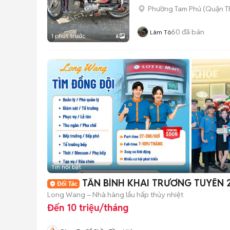
Phường Tam Phú (Quận T
60
đã bán
Lâm Tô
1 phút trước
6
Tin nổi bật
TÂN BÌNH KHAI TRƯƠNG TUYỂN 
Long Wang – Nhà hàng lẩu hấp thủy nhiệt
Đến 10 triệu/tháng