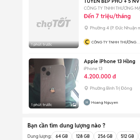
TUYỂN BẾP PHÓ + 5 N
CÔNG TY TNHH THƯƠNG MẠ
Đến 7 triệu/tháng
Phường 4
(
P. Đức Nhuận
m
C
CÔNG TY TNHH THƯƠNG
1 phút trước
MẠI GẤC ĐỎ
Apple iPhone 13 Hồng
iPhone 13
4.200.000 đ
Phường Bình Trị Đông
Hoang Nguyen
1 phút trước
2
Bạn cần tìm
dung lượng
nào ?
Dung lượng:
64 GB
128 GB
256 GB
512 GB