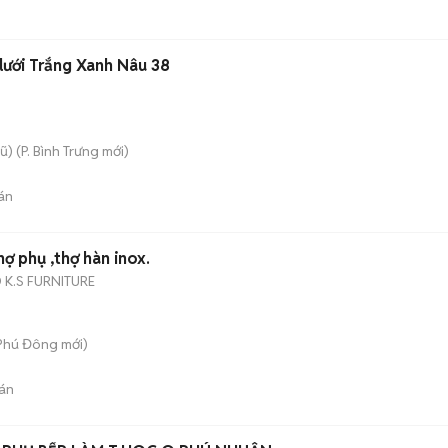
lưới Trắng Xanh Nâu 38
ũ)
(
P. Bình Trưng
mới)
án
ợ phụ ,thợ hàn inox.
 K.S FURNITURE
 Phú Đông
mới)
án