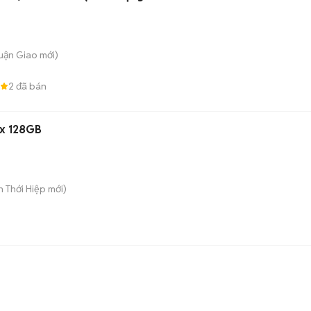
huận Giao
mới)
2
đã bán
ax 128GB
ân Thới Hiệp
mới)