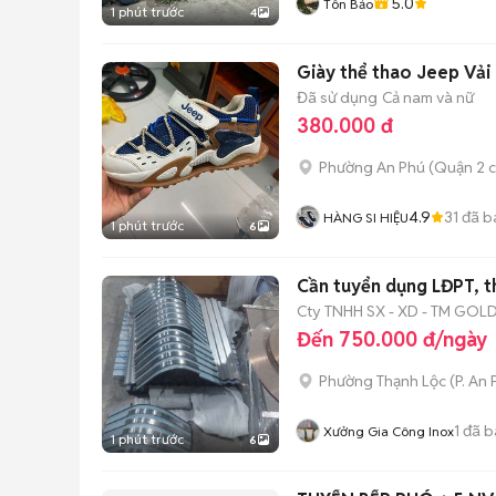
5.0
Tôn Bảo
1 phút trước
4
Giày thể thao Jeep Vải 
Đã sử dụng
Cả nam và nữ
380.000 đ
Phường An Phú (Quận 2 c
4.9
31
đã b
HÀNG SI HIỆU
1 phút trước
6
Cần tuyển dụng LĐPT, th
Cty TNHH SX - XD - TM GOLD
Đến 750.000 đ/ngày
Phường Thạnh Lộc
(
P. An
1
đã b
Xưởng Gia Công Inox
1 phút trước
6