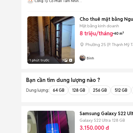
Công Ty Cổ Phần Tầm Nhìn
Quốc Tế Aladdin
Cho thuê mặt bằng Nguy
Mặt bằng kinh doanh
8 triệu/tháng
40 m²
Phường 25
(
P. Thạnh Mỹ 
Bình
1 phút trước
7
Bạn cần tìm
dung lượng
nào ?
Dung lượng:
64 GB
128 GB
256 GB
512 GB
Samsung Galaxy S22 Ult
Galaxy S22 Ultra
128 GB
3.150.000 đ