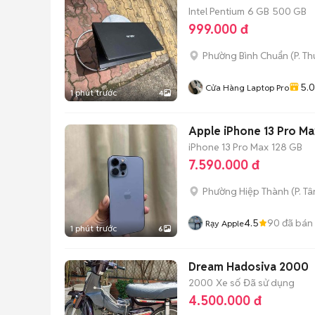
Intel Pentium
6 GB
500 GB
999.000 đ
Phường Bình Chuẩn
(
P. T
5.0
Cửa Hàng Laptop Pro
1 phút trước
4
Apple iPhone 13 Pro M
iPhone 13 Pro Max
128 GB
7.590.000 đ
Phường Hiệp Thành
(
P. T
4.5
90
đã bán
Rạy Apple
1 phút trước
6
Dream Hadosiva 2000
2000
Xe số
Đã sử dụng
4.500.000 đ