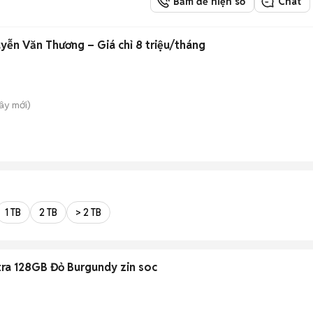
Bấm để hiện số
Chat
ễn Văn Thương – Giá chỉ 8 triệu/tháng
Tây
mới)
1 TB
2 TB
> 2 TB
ra 128GB Đỏ Burgundy zin soc