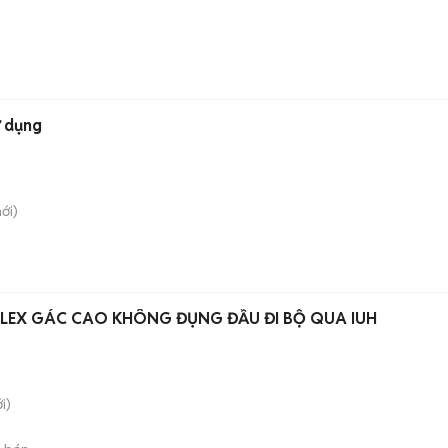
ử dụng
ới)
LEX GÁC CAO KHÔNG ĐỤNG ĐẦU ĐI BỘ QUA IUH
i)