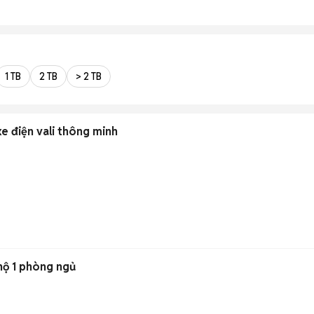
1 TB
2 TB
> 2 TB
e điện vali thông minh
hộ 1 phòng ngủ