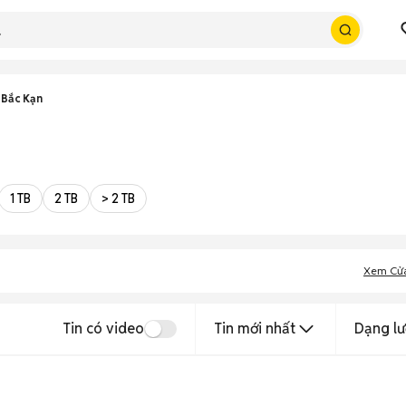
 Bắc Kạn
1 TB
2 TB
> 2 TB
Xem Cử
Tin có video
Tin mới nhất
Dạng lư