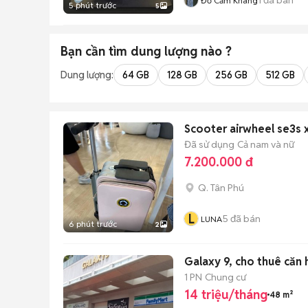
Đỗ Cẩm Khang
5 phút trước
5
Bạn cần tìm
dung lượng
nào ?
Dung lượng:
64 GB
128 GB
256 GB
512 GB
Scooter airwheel se3s x
Đã sử dụng
Cả nam và nữ
7.200.000 đ
Q. Tân Phú
L
5
đã bán
LUNA
6 phút trước
2
Galaxy 9, cho thuê căn 
1 PN
Chung cư
14 triệu/tháng
48 m²