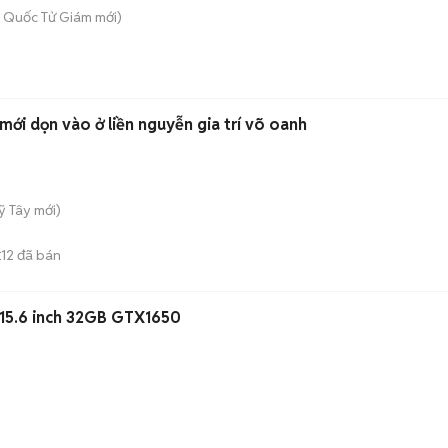
 - Quốc Tử Giám
mới)
giường ngủ ktx cao cấp mới dọn vào ở liền nguyễn gia trí võ oanh
ỹ Tây
mới)
12
đã bán
E
 15.6 inch 32GB GTX1650