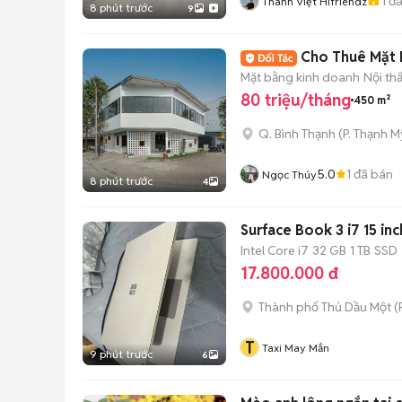
1
đã
Thành Việt Hifriendz
8 phút trước
9
Cho Thuê Mặt B
Mặt bằng kinh doanh
Nội th
80 triệu/tháng
450 m²
Q. Bình Thạnh
(
P. Thạnh M
5.0
1
đã bán
Ngọc Thúy
8 phút trước
4
Surface Book 3 i7 15 in
Intel Core i7
32 GB
1 TB
SSD
17.800.000 đ
Thành phố Thủ Dầu Một
(
T
Taxi May Mắn
9 phút trước
6