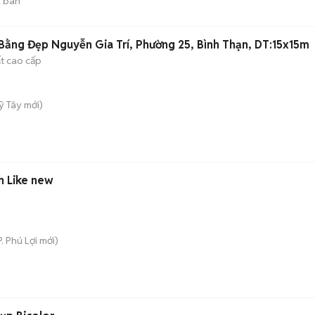
 bán
ằng Đẹp Nguyễn Gia Trí, Phường 25, Bình Thạn, DT:15x15m
ất cao cấp
ỹ Tây
mới)
ch Like new
P. Phú Lợi
mới)