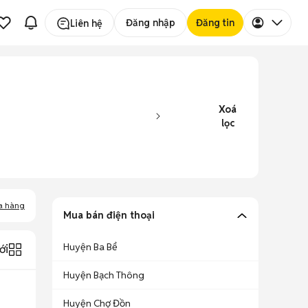
Đăng nhập
Đăng tin
Liên hệ
Xoá
lọc
a hàng
Mua bán điện thoại
Huyện Ba Bể
ới
Huyện Bạch Thông
Huyện Chợ Đồn