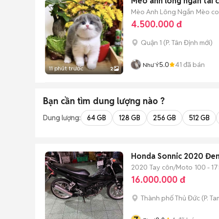
Mèo anh lông ngắn tai c
Mèo Anh Lông Ngắn
Mèo con
4.500.000 đ
Quận 1
(
P. Tân Định
mới)
5.0
41
đã bán
Như Ý
11 phút trước
2
Bạn cần tìm
dung lượng
nào ?
Dung lượng:
64 GB
128 GB
256 GB
512 GB
Honda Sonnic 2020 Đe
2020
Tay côn/Moto
100 - 17
16.000.000 đ
Thành phố Thủ Đức
(
P. Ta