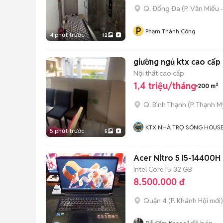
Q. Đống Đa
(
P. Văn Miếu
P
Phạm Thành Công
4 phút trước
12
Nội thất cao cấp
1,4 triệu/tháng
200 m²
Q. Bình Thạnh
(
P. Thạnh M
KTX NHÀ TRỌ SÓNG HOUS
5 phút trước
5
Acer Nitro 5 I5-14400H
Intel Core i5
32 GB
8.500.000 đ
Quận 4
(
P. Khánh Hội
mới)
1
đã bán