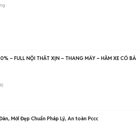
ộng
00% – FULL NỘI THẤT XỊN – THANG MÁY – HẦM XE CÓ BẢ
i)
àn, Mới Đẹp Chuẩn Pháp Lý, An toàn Pccc