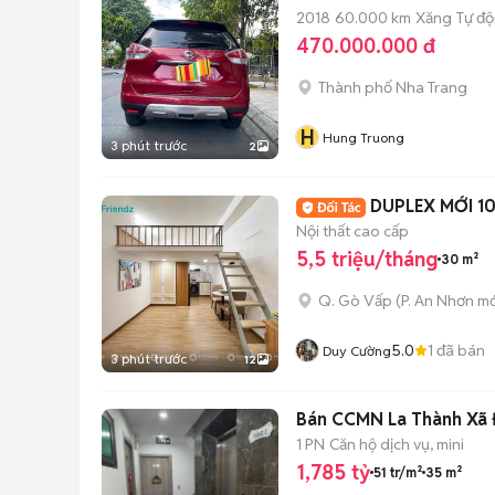
2018
60.000 km
Xăng
Tự đ
470.000.000 đ
Thành phố Nha Trang
H
Hung Truong
3 phút trước
2
DUPLEX MỚI 1
Nội thất cao cấp
5,5 triệu/tháng
30 m²
Q. Gò Vấp
(
P. An Nhơn
mớ
5.0
1
đã bán
Duy Cường
3 phút trước
12
Bán CCMN La Thành Xã Đ
1 PN
Căn hộ dịch vụ, mini
1,785 tỷ
51 tr/m²
35 m²