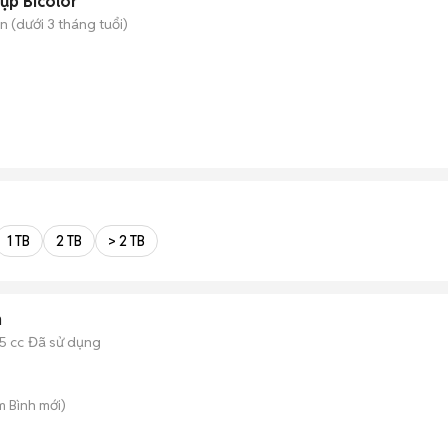
ụp Bicolor
 (dưới 3 tháng tuổi)
1 TB
2 TB
> 2 TB
n
5 cc
Đã sử dụng
m Bình
mới)