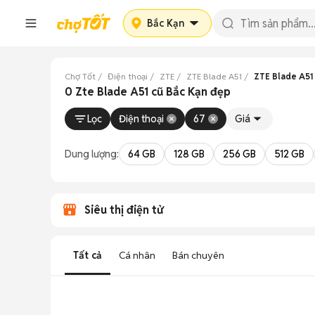
Bắc Kạn
Chợ Tốt
Điện thoại
ZTE
ZTE Blade A51
ZTE Blade A51
0 Zte Blade A51 cũ Bắc Kạn đẹp
Lọc
Điện thoại
67
Giá
Dung lượng:
64 GB
128 GB
256 GB
512 GB
Siêu thị điện tử
Tất cả
Cá nhân
Bán chuyên