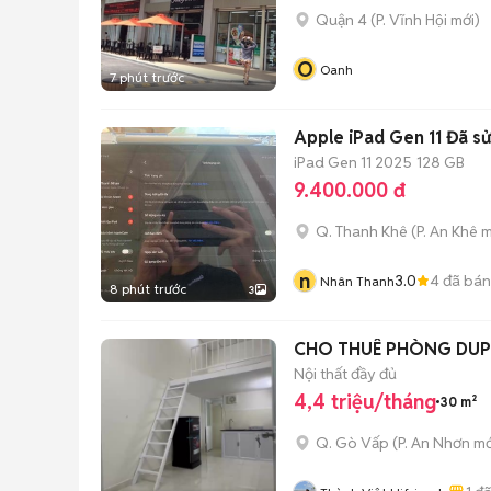
Quận 4
(
P. Vĩnh Hội
mới)
O
Oanh
7 phút trước
Apple iPad Gen 11 Đã s
iPad Gen 11 2025
128 GB
9.400.000 đ
Q. Thanh Khê
(
P. An Khê
m
n
3.0
4
đã bán
Nhân Thanh
8 phút trước
3
CHO THUÊ PHÒNG DUP
Nội thất đầy đủ
4,4 triệu/tháng
30 m²
Q. Gò Vấp
(
P. An Nhơn
mớ