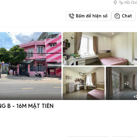
Tp Hồ Chí
Bấm để hiện số
Chat
+
2
6
G B - 16M MẶT TIỀN