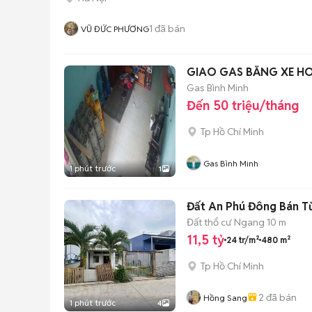
1
đã bán
VŨ ĐỨC PHƯƠNG
GIAO GAS BẰNG XE H
Gas Bình Minh
Đến 50 triệu/tháng
Tp Hồ Chí Minh
Gas Bình Minh
1 phút trước
1
Đất An Phú Đông Bán Từ
Đất thổ cư
Ngang 10 m
11,5 tỷ
24 tr/m²
480 m²
Tp Hồ Chí Minh
2
đã bán
Hồng Sang
1 phút trước
4