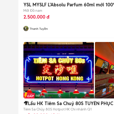
YSL MYSLF L’Absolu Parfum 60ml mới 100%
Mới
Đồ nam
2.500.000 đ
Thanh Tuyền
Tin nổi bật
🎥Lẩu HK Tiêm Sa Chuỷ 80S TUYỂN PHỤC
Tiêm Sa Chủy 80S Hotpot HK Chi nhánh Q1