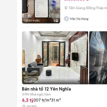
Tiền Giang
(
Đồng Tháp
m
Trần Thị Hùng
1 phút trước
6
Tin nổi bật
Bán nhà tổ 12 Yên Nghĩa
3 PN
Nhà ngõ, hẻm
6,3 tỷ
207 tr/m²
31 m²
Hà Nội