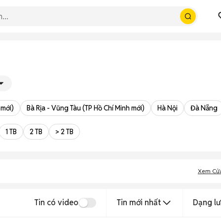
 mới)
Bà Rịa - Vũng Tàu (TP Hồ Chí Minh mới)
Hà Nội
Đà Nẵng
1 TB
2 TB
> 2 TB
Xem Cử
Tin có video
Tin mới nhất
Dạng lư