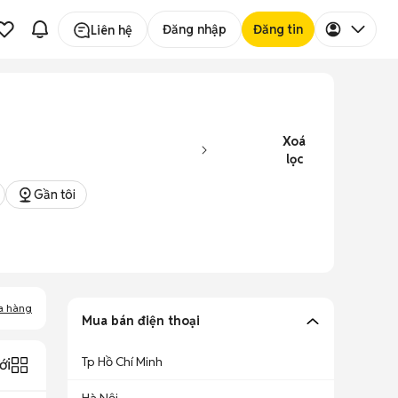
Đăng nhập
Đăng tin
Liên hệ
Xoá
lọc
Gần tôi
a hàng
Mua bán điện thoại
Tp Hồ Chí Minh
ới