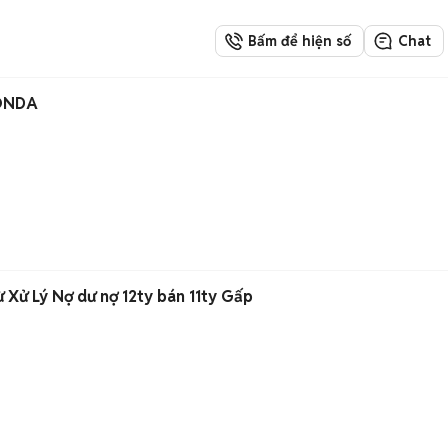
Bấm để hiện số
Chat
ONDA
 Xử Lý Nợ dư nợ 12ty bán 11ty Gấp