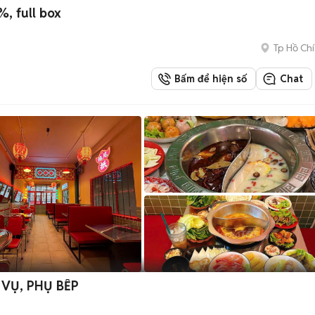
, full box
Tp Hồ Chí
Bấm để hiện số
Chat
 VỤ, PHỤ BẾP