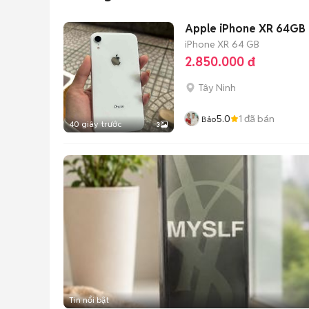
Apple iPhone XR 64GB 
iPhone XR
64 GB
2.850.000 đ
Tây Ninh
5.0
1
đã bán
Bảo
40 giây trước
3
Tin nổi bật