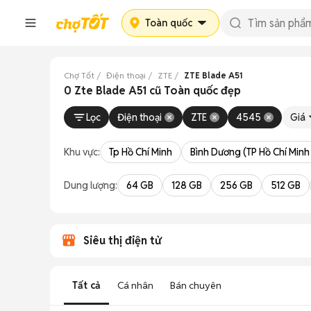
Toàn quốc
Chợ Tốt
Điện thoại
ZTE
ZTE Blade A51
0 Zte Blade A51 cũ Toàn quốc đẹp
Lọc
Điện thoại
ZTE
4545
Giá
Khu vực:
Tp Hồ Chí Minh
Bình Dương (TP Hồ Chí Minh
Dung lượng:
64 GB
128 GB
256 GB
512 GB
Siêu thị điện tử
Tất cả
Cá nhân
Bán chuyên