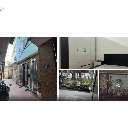
ới)
+
2