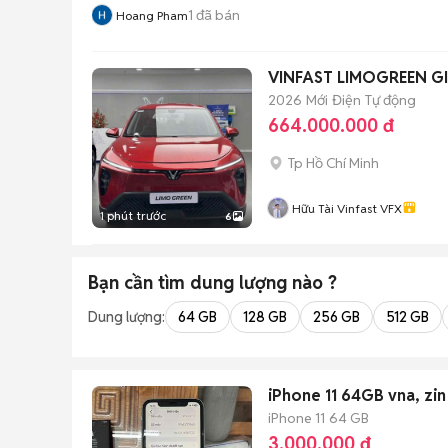
1
đã bán
Hoang Pham
VINFAST LIMOGREEN G
2026
Mới
Điện
Tự động
664.000.000 đ
Tp Hồ Chí Minh
Hữu Tài Vinfast VFX
1 phút trước
6
Bạn cần tìm
dung lượng
nào ?
Dung lượng:
64 GB
128 GB
256 GB
512 GB
iPhone 11 64GB vna, zin
iPhone 11
64 GB
3.000.000 đ