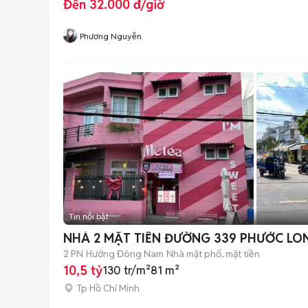
Đến 32.000 đ/giờ
Phương Nguyễn
Tin nổi bật
NHÀ 2 MẶT TIỀN ĐƯỜNG 339 PHƯỚC LON
2 PN
Hướng Đông Nam
Nhà mặt phố, mặt tiền
10,5 tỷ
130 tr/m²
81 m²
Tp Hồ Chí Minh