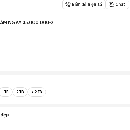
Bấm để hiện số
Chat
IẢM NGAY 35.000.000Đ
1 TB
2 TB
> 2 TB
 đẹp