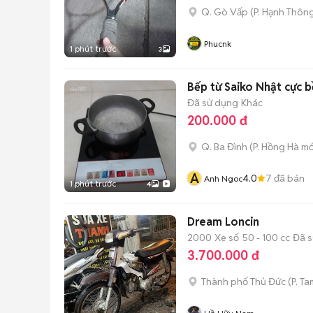
Q. Gò Vấp
(
P. Hạnh Thôn
Phucnk
1 phút trước
3
Bếp từ Saiko Nhật cực 
Đã sử dụng
Khác
200.000 đ
Q. Ba Đình
(
P. Hồng Hà
mớ
A
4.0
7
đã bán
Anh Ngoc
1 phút trước
4
Dream Loncin
2000
Xe số
50 - 100 cc
Đã 
3.700.000 đ
Thành phố Thủ Đức
(
P. Ta