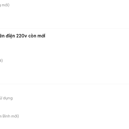
g
mới)
bền điện 220v còn mới
i)
sử dụng
m Bình
mới)