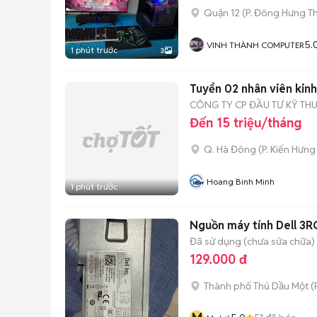
Quận 12
(
P. Đông Hưng T
5.
VINH THÀNH COMPUTER
1 phút trước
3
Tuyển 02 nhân viên kin
CÔNG TY CP ĐẦU TƯ KỸ THU
Đến 15 triệu/tháng
Q. Hà Đông
(
P. Kiến Hưng
Hoang Binh Minh
1 phút trước
Nguồn máy tính Dell 3
Đã sử dụng (chưa sửa chữa)
129.000 đ
Thành phố Thủ Dầu Một
(