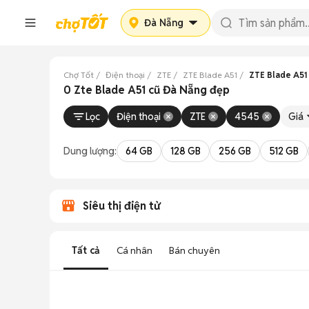
Đà Nẵng
Chợ Tốt
Điện thoại
ZTE
ZTE Blade A51
ZTE Blade A51
0 Zte Blade A51 cũ Đà Nẵng đẹp
Lọc
Điện thoại
ZTE
4545
Giá
Dung lượng:
64 GB
128 GB
256 GB
512 GB
Siêu thị điện tử
Tất cả
Cá nhân
Bán chuyên