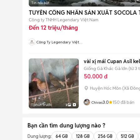
Tin nổi bật
TUYỂN CÔNG NHÂN SẢN XUẤT SOCOLA T
Công ty TNHH Legendary Việt Nam
Đến 12 triệu/tháng
Công Ty Legendary Việt
Nam
Giống Gà Khác
Gà lớn (từ 3 
50.000 đ
Huyện Hóc Môn
(
Xã Đôn
3.0
150
đã bán
Chivas
1 phút trước
2
Bạn cần tìm
dung lượng
nào ?
Dung lượng:
64 GB
128 GB
256 GB
512 GB