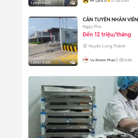
M
5.0
51
đã bán
Mr Lợi
1 phút trước
3
Ngọc Phú
Đến 12 triệu/tháng
Huyện Long Thành
2
đã bán
Vu Khiem Phan
1 phút trước
4