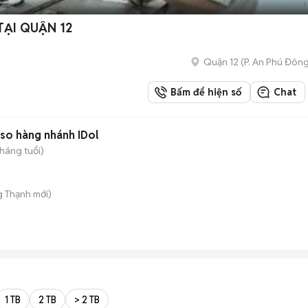
ẠI QUẬN 12
Quận 12
(
P. An Phú Đôn
Bấm để hiện số
Chat
vài xị mái Cupan Asil kelso hàng nhánh IDol
tháng tuổi)
g Thạnh
mới)
1 TB
2 TB
> 2 TB