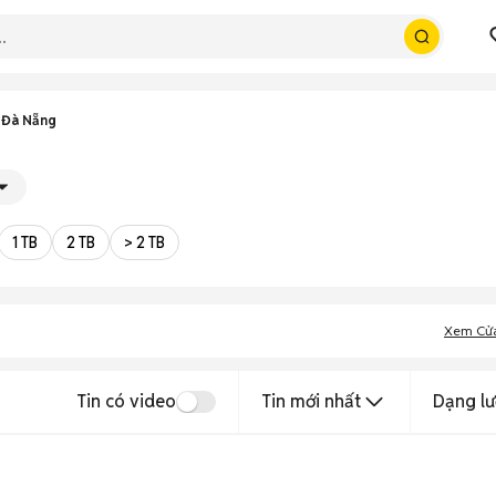
 Đà Nẵng
1 TB
2 TB
> 2 TB
Xem Cử
Tin có video
Tin mới nhất
Dạng lư