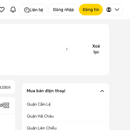
Đăng nhập
Đăng tin
Liên hệ
Xoá
lọc
a hàng
Mua bán điện thoại
Quận Cẩm Lệ
ới
Quận Hải Châu
Quận Liên Chiểu