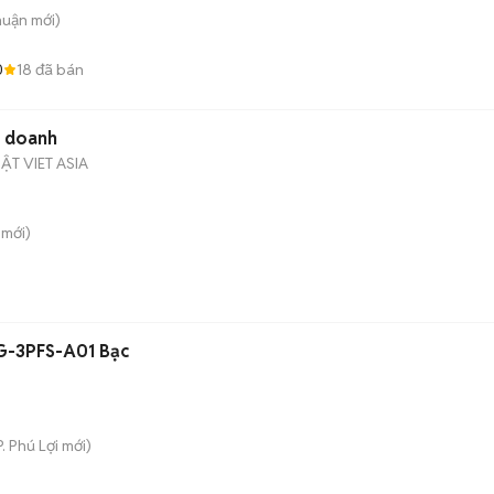
huận
mới)
0
18
đã bán
h doanh
ẬT VIET ASIA
mới)
RG-3PFS-A01 Bạc
P. Phú Lợi
mới)