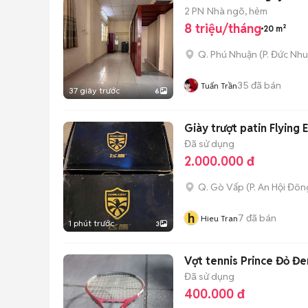
2 PN
Nhà ngõ, hẻm
8 triệu/tháng
20 m²
Q. Phú Nhuận
(
P. Đức Nh
35
đã bán
Tuấn Trần
37 giây trước
6
Giày trượt patin Flying
Đã sử dụng
2.000.000 đ
Q. Gò Vấp
(
P. An Hội Đôn
h
7
đã bán
Hieu Tran
1 phút trước
3
Vợt tennis Prince Đỏ Đe
Đã sử dụng
400.000 đ