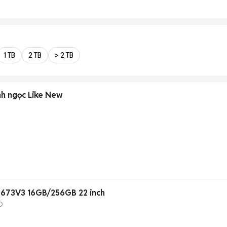
1 TB
2 TB
> 2 TB
h ngọc Like New
2673V3 16GB/256GB 22 inch
D