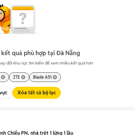
 kết quả phù hợp tại Đà Nẵng
hay đổi khu vực tìm kiếm để xem nhiều kết quả hơn
ZTE
Blade A51
 vực
Xóa tất cả bộ lọc
h Chiểu PN, nhà trệt 1 lửng 1 lầu