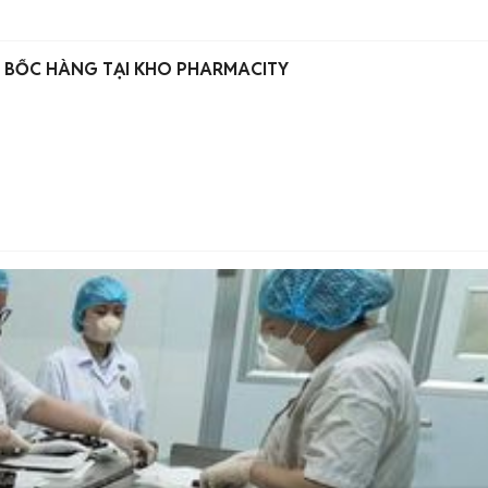
CẦN TUYỂN NHÂN VIÊN BỐC HÀNG TẠI KHO PHARMACITY