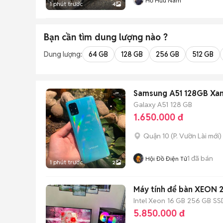
Hồ Hữu Nam
1 phút trước
4
Bạn cần tìm
dung lượng
nào ?
Dung lượng:
64 GB
128 GB
256 GB
512 GB
Samsung A51 128GB Xan
Galaxy A51
128 GB
1.650.000 đ
Quận 10
(
P. Vườn Lài
mới)
1
đã bán
Hội Đồ Điện Tử
1 phút trước
2
Máy tính để bàn XEON 
Intel Xeon
16 GB
256 GB
SS
5.850.000 đ