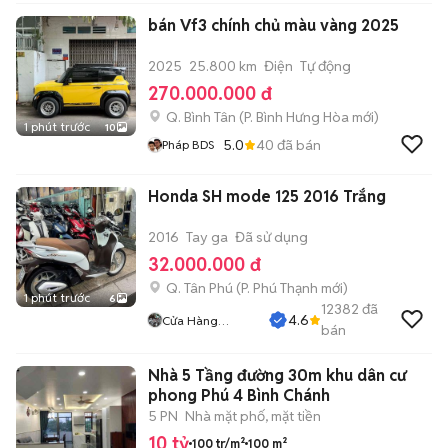
bán Vf3 chính chủ màu vàng 2025
2025
25.800 km
Điện
Tự động
270.000.000 đ
Q. Bình Tân
(
P. Bình Hưng Hòa
mới)
1 phút trước
10
5.0
40
đã bán
Pháp BDS
Honda SH mode 125 2016 Trắng
2016
Tay ga
Đã sử dụng
32.000.000 đ
Q. Tân Phú
(
P. Phú Thạnh
mới)
1 phút trước
6
12382
đã
4.6
Cửa Hàng
bán
Tuanduy
Nhà 5 Tầng đường 30m khu dân cư
phong Phú 4 Bình Chánh
5 PN
Nhà mặt phố, mặt tiền
10 tỷ
100 tr/m²
100 m²