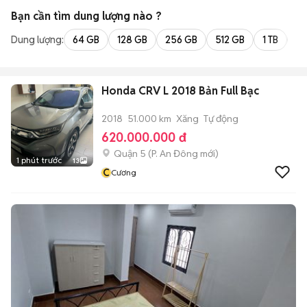
Bạn cần tìm
dung lượng
nào ?
Dung lượng:
64 GB
128 GB
256 GB
512 GB
1 TB
2 
Honda CRV L 2018 Bản Full Bạc
2018
51.000 km
Xăng
Tự động
620.000.000 đ
Quận 5
(
P. An Đông
mới)
1 phút trước
13
C
Cương