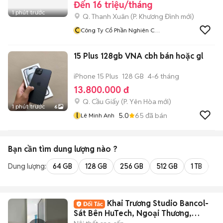
Đến 16 triệu/tháng
1 phút trước
Q. Thanh Xuân
(
P. Khương Đình
mới)
C
Công Ty Cổ Phần Nghiên Cứu
Và Phát Triển Y Tế Việt Nam
15 Plus 128gb VNA cbh bán hoặc gl
iPhone 15 Plus
128 GB
4-6 tháng
13.800.000 đ
Q. Cầu Giấy
(
P. Yên Hòa
mới)
1 phút trước
6
l
5.0
65
đã bán
Lê Minh Anh
Bạn cần tìm
dung lượng
nào ?
Dung lượng:
64 GB
128 GB
256 GB
512 GB
1 TB
2 
Khai Trương Studio Bancol-
Sát Bên HuTech, Ngoại Thương,