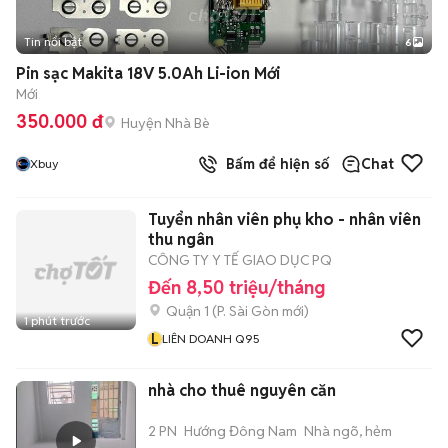
Tin nổi bật
6
+
2
Pin sạc Makita 18V 5.0Ah Li-ion Mới
Mới
350.000 đ
Huyện Nhà Bè
Bấm để hiện số
Chat
Xbuy
Tuyển nhân viên phụ kho - nhân viên
thu ngân
CÔNG TY Y TẾ GIAO DỤC PQ
Đến 8,50 triệu/tháng
Quận 1
(
P. Sài Gòn
mới)
1 phút trước
L
LIÊN DOANH Q95
nhà cho thuê nguyên căn
2 PN
Hướng Đông Nam
Nhà ngõ, hẻm