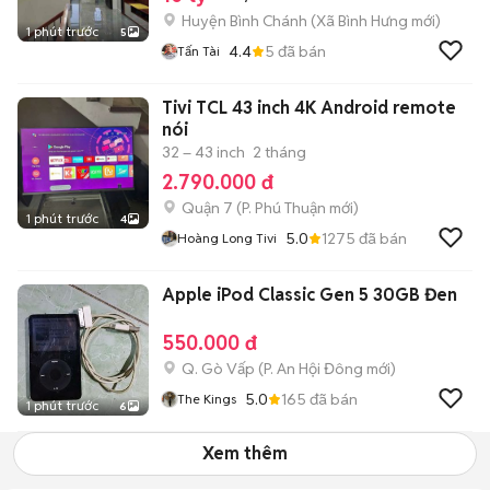
Huyện Bình Chánh
(
Xã Bình Hưng
mới)
1 phút trước
5
4.4
5
đã bán
Tấn Tài
Tivi TCL 43 inch 4K Android remote
nói
32 – 43 inch
2 tháng
2.790.000 đ
Quận 7
(
P. Phú Thuận
mới)
1 phút trước
4
5.0
1275
đã bán
Hoàng Long Tivi
Apple iPod Classic Gen 5 30GB Đen
550.000 đ
Q. Gò Vấp
(
P. An Hội Đông
mới)
5.0
165
đã bán
The Kings
1 phút trước
6
Xem thêm