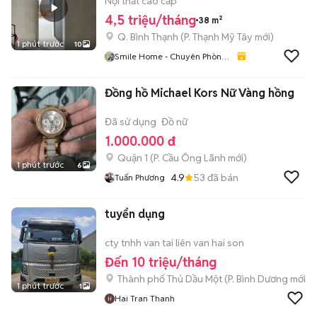
GTVT
Nội thất cao cấp
4,5 triệu/tháng
38 m²
Q. Bình Thạnh
(
P. Thạnh Mỹ Tây
mới)
1 phút trước
10
Smile Home - Chuyên Phòng
Trọ- CHDV Bình Thạnh TP
HCM
Đồng hồ Michael Kors Nữ Vàng hồng
Đã sử dụng
Đồ nữ
1.000.000 đ
Quận 1
(
P. Cầu Ông Lãnh
mới)
1 phút trước
6
4.9
53
đã bán
Tuấn Phương
tuyển dụng
cty tnhh van tai liên van hai son
Đến 10 triệu/tháng
Thành phố Thủ Dầu Một
(
P. Bình Dương
mới)
1 phút trước
1
Hai Tran Thanh