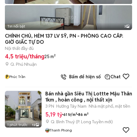
Tin nổi bật
3
CHÍNH CHỦ, HẺM 137 LV SỸ, PN - PHÒNG CAO CẤP.
GIỜ GIẤC TỰ DO
Nội thất đầy đủ
4,5 triệu/tháng
25 m²
Q. Phú Nhuận
P
Bấm để hiện số
Chat
Phúc Trần
Bán nhà gần Siêu Thị Lottte Mậu Thân
1km , hoàn công , nội thất xịn
3 PN
Hướng Tây Nam
Nhà mặt phố, mặt tiền
5,19 tỷ
61 tr/m²
86 m²
Q. Bình Thuỷ
(
P. Long Tuyền
mới)
1 phút trước
12
Thanh Phong