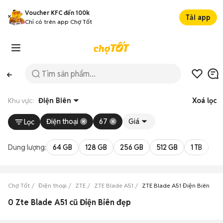
Voucher KFC đến 100k
Tải app
Chỉ có trên app Chợ Tốt
Khu vực:
Điện Biên
Xoá lọc
Điện thoại
67
Giá
Lọc
Dung lượng:
64 GB
128 GB
256 GB
512 GB
1 TB
2 
Chợ Tốt
Điện thoại
ZTE
ZTE Blade A51
ZTE Blade A51 Điện Biên
0 Zte Blade A51 cũ Điện Biên đẹp