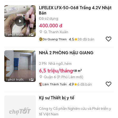
LIFELEX LFX-50-068 Trắng 4.2V Nhật
Bản
Đã sử dụng
400.000 đ
Q. Thanh Xuân
1 phút trước
2
D
4.5
38
đã bán
Do Quang Thien
NHÀ 2 PHÒNG HẬU GIANG
2 PN
Nhà ngõ, hẻm
6,5 triệu/tháng
18 m²
Quận 6
(
P. Phú Lâm
mới)
1 phút trước
5
4.9
6
đã bán
Lâm Thành Tuấn
Kỹ sư Thiết bị y tế
Công ty Cổ phần Nghiên cứu và Phát triển y
tế Việt Nam