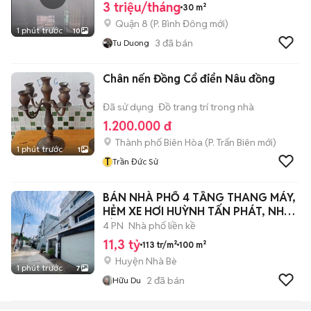
3 triệu/tháng
30 m²
Quận 8
(
P. Bình Đông
mới)
1 phút trước
10
3
đã bán
Tu Duong
Chân nến Đồng Cổ điển Nâu đồng
Đã sử dụng
Đồ trang trí trong nhà
1.200.000 đ
Thành phố Biên Hòa
(
P. Trấn Biên
mới)
1 phút trước
1
T
Trần Đức Sử
BÁN NHÀ PHỐ 4 TẦNG THANG MÁY,
HẺM XE HƠI HUỲNH TẤN PHÁT, NHÀ
BÈ 5X20M
4 PN
Nhà phố liền kề
11,3 tỷ
113 tr/m²
100 m²
Huyện Nhà Bè
1 phút trước
7
2
đã bán
Hữu Du