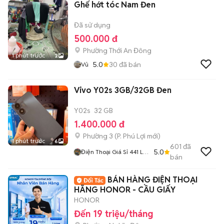
Ghế hớt tóc Nam Đen
Đã sử dụng
500.000 đ
Phường Thới An Đông
1 phút trước
2
5.0
30
đã bán
Vủ
Vivo Y02s 3GB/32GB Đen
Y02s
32 GB
1.400.000 đ
Phường 3
(
P. Phú Lợi
mới)
1 phút trước
6
601
đã
5.0
Điện Thoại Giá Sỉ 441 Lê
bán
Hồng Phong
BÁN HÀNG ĐIỆN THOẠI
HÃNG HONOR - CẦU GIẤY
HONOR
Đến 19 triệu/tháng