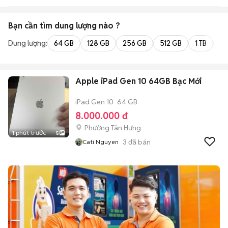
Bạn cần tìm
dung lượng
nào ?
Dung lượng:
64 GB
128 GB
256 GB
512 GB
1 TB
2 
Apple iPad Gen 10 64GB Bạc Mới
iPad Gen 10
64 GB
8.000.000 đ
Phường Tân Hưng
1 phút trước
5
3
đã bán
Cati Nguyen