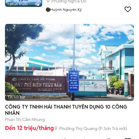
Phường Nghĩa Đô
1 phút trước
1
Huỳnh Nguyên Kỳ
Tin nổi bật
1
CÔNG TY TNHH HẢI THANH TUYỂN DỤNG 10 CÔNG
NHÂN
Phan Thị Cẩm Nhung
Đến 12 triệu/tháng
Phường Thọ Quang
(
P. Sơn Trà
mới)