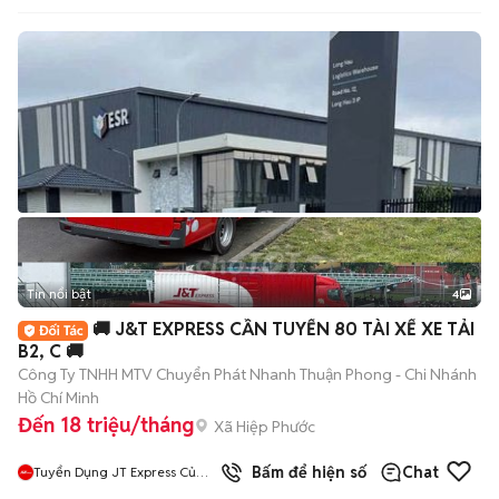
Tin nổi bật
4
🚚 J&T EXPRESS CẦN TUYỂN 80 TÀI XẾ XE TẢI
B2, C 🚚
Công Ty TNHH MTV Chuyển Phát Nhanh Thuận Phong - Chi Nhánh
Hồ Chí Minh
Đến 18 triệu/tháng
Xã Hiệp Phước
Bấm để hiện số
Chat
Tuyển Dụng JT Express Củ
Chi