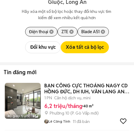
Giuộc, Long An
Hãy xóa một số bộ lọc hoặc thay đổi khu vực tìm 
kiếm để xem nhiều kết quả hơn
Điện thoại
ZTE
Blade A51
Đổi khu vực
Xóa tất cả bộ lọc
Tin đăng mới
BAN CÔNG CỰC THOÁNG NAGY CD
HỒNG ĐỨC, DH IUH, VĂN LANG AN
NINH GV
1 PN
Căn hộ dịch vụ, mini
6,2 triệu/tháng
40 m²
Phường 10
(
P. Gò Vấp
mới)
40 giây trước
8
11
đã bán
Lê Công Tính