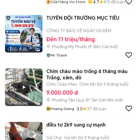
4.7
413
đã bán
Cửa Hàng Vio Store
TUYỂN ĐỘI TRƯỞNG MỤC TIÊU
CÔNG TY BẢO VỆ NGÀY VÀ ĐÊM
Đến 11 triệu/tháng
Phường Mỹ Phước
(
P. Bến Cát
mới)
1 phút trước
1
Mr Thanh
Chim chào mào trống 4 tháng màu
Trắng, xám, đỏ
Chim Chào Mào
Chim lớn (từ 3 tháng tuổi)
9.000.000 đ
Phường Tân Quý
(
P. Tân Sơn Nhì
mới)
1 phút trước
3
h
3.0
37
đã bán
Hoang Giang
điều tơ 2k9 sung cự mạnh
Gà Chọi
Gà lớn (từ 3 tháng tuổi)