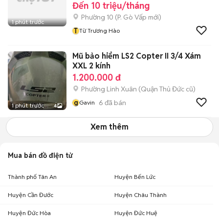
Đến 10 triệu/tháng
Phường 10
(
P. Gò Vấp
mới)
1 phút trước
T
Từ Trương Hào
Mũ bảo hiểm LS2 Copter II 3/4 Xám
XXL 2 kính
1.200.000 đ
Phường Linh Xuân (Quận Thủ Đức cũ)
g
6
đã bán
Gavin
1 phút trước
4
Xem thêm
Mua bán đồ điện tử
Thành phố Tân An
Huyện Bến Lức
Huyện Cần Đước
Huyện Châu Thành
Huyện Đức Hòa
Huyện Đức Huệ