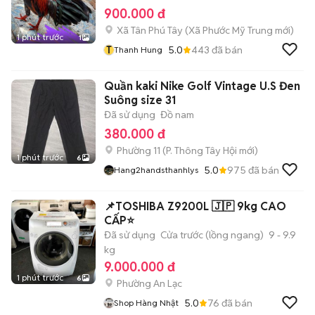
900.000 đ
Xã Tân Phú Tây
(
Xã Phước Mỹ Trung
mới)
1 phút trước
1
T
5.0
443
đã bán
Thanh Hung
Quần kaki Nike Golf Vintage U.S Đen
Suông size 31
Đã sử dụng
Đồ nam
380.000 đ
Phường 11
(
P. Thông Tây Hội
mới)
1 phút trước
6
5.0
975
đã bán
Hang2handsthanhlys
📌TOSHIBA Z9200L 🇯🇵 9kg CAO
CẤP⭐️
Đã sử dụng
Cửa trước (lồng ngang)
9 - 9.9
kg
9.000.000 đ
1 phút trước
6
Phường An Lạc
5.0
76
đã bán
Shop Hàng Nhật