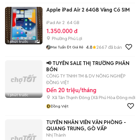
Apple iPad Air 2 64GB Vàng Có SIM
iPad Air 2
64 GB
1.350.000 đ
Phường Phú Lợi
1 phút trước
3
4.8
2667
đã bán
Mai Tuấn Đt Giá Rẻ
📢 TUYỂN SALE THỊ TRƯỜNG PHÂN
BÓN
CÔNG TY TNHH TM & DV NÔNG NGHIỆP
ĐỒNG VIỆT
Đến 20 triệu/tháng
1 phút trước
Xã Tân Thạnh Đông
(
Xã Phú Hòa Đông
mới)
Đ
Đồng Việt
TUYỂN NHÂN VIÊN VĂN PHÒNG -
QUANG TRUNG, GÒ VẤP
Nhị Thành