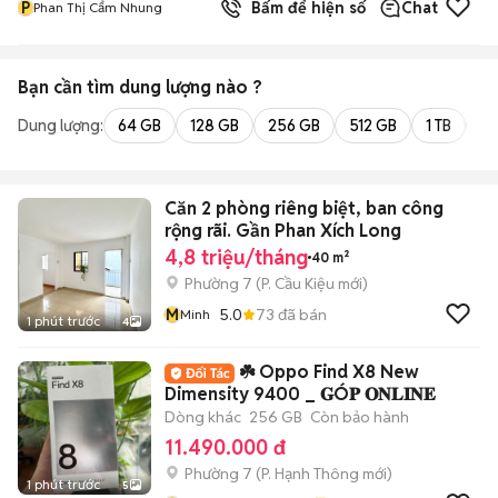
P
Bấm để hiện số
Chat
Phan Thị Cẩm Nhung
Bạn cần tìm
dung lượng
nào ?
Dung lượng:
64 GB
128 GB
256 GB
512 GB
1 TB
2 
Căn 2 phòng riêng biệt, ban công
rộng rãi. Gần Phan Xích Long
4,8 triệu/tháng
40 m²
Phường 7
(
P. Cầu Kiệu
mới)
M
5.0
73
đã bán
Minh
1 phút trước
4
☘️ Oppo Find X8 New
Dimensity 9400 _ 𝐆Ó𝐏 𝐎𝐍𝐋𝐈𝐍𝐄
Dòng khác
256 GB
Còn bảo hành
11.490.000 đ
Phường 7
(
P. Hạnh Thông
mới)
1 phút trước
5