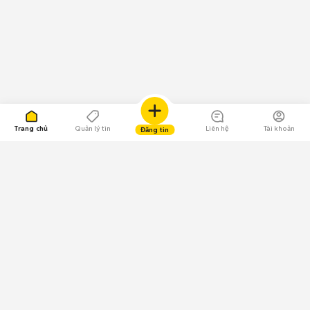
Trang chủ
Quản lý tin
Liên hệ
Tài khoản
Đăng tin
109.000 Bình chọn
Tải ứng dụng Chợ Tốt
Về Chợ Tốt
Quy chế sàn