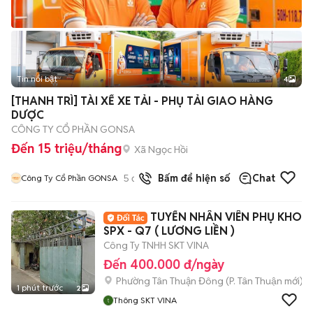
Tin nổi bật
4
[THANH TRÌ] TÀI XẾ XE TẢI - PHỤ TẢI GIAO HÀNG
DƯỢC
CÔNG TY CỔ PHẦN GONSA
Đến 15 triệu/tháng
Xã Ngọc Hồi
5
đã bán
Bấm để hiện số
Chat
Công Ty Cổ Phần GONSA
TUYỂN NHÂN VIÊN PHỤ KHO
SPX - Q7 ( LƯƠNG LIỀN )
Công Ty TNHH SKT VINA
Đến 400.000 đ/ngày
Phường Tân Thuận Đông
(
P. Tân Thuận
mới)
1 phút trước
2
Thông SKT VINA