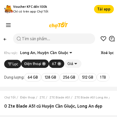
Voucher KFC đến 100k
Tải app
Chỉ có trên app Chợ Tốt
Khu vực:
Long An, Huyện Cần Giuộc
Xoá lọc
Điện thoại
67
Giá
Lọc
Dung lượng:
64 GB
128 GB
256 GB
512 GB
1 TB
2 
Chợ Tốt
Điện thoại
ZTE
ZTE Blade A51
ZTE Blade A51 Long An
ZT
0 Zte Blade A51 cũ Huyện Cần Giuộc, Long An đẹp