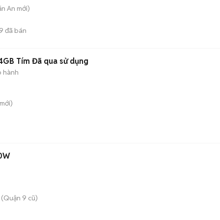
ăn An
mới)
9
đã bán
4GB Tím Đã qua sử dụng
o hành
mới)
80W
 (Quận 9 cũ)