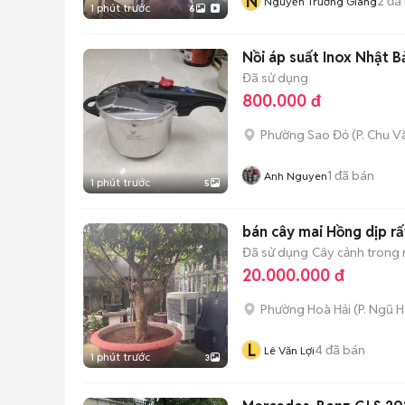
N
2
đã
Nguyễn Trường Giang
1 phút trước
6
Nồi áp suất Inox Nhật Bả
Đã sử dụng
800.000 đ
Phường Sao Đỏ
(
P. Chu V
1
đã bán
Anh Nguyen
1 phút trước
5
bán cây mai Hồng dịp rất
Đã sử dụng
Cây cảnh trong
20.000.000 đ
Phường Hoà Hải
(
P. Ngũ 
L
4
đã bán
Lê Văn Lợi
1 phút trước
3