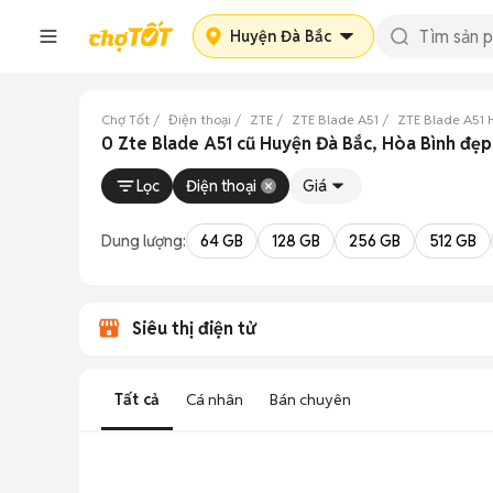
Huyện Đà Bắc
Chợ Tốt
Điện thoại
ZTE
ZTE Blade A51
ZTE Blade A51 
0 Zte Blade A51 cũ Huyện Đà Bắc, Hòa Bình đẹp
Lọc
Điện thoại
Giá
Dung lượng:
64 GB
128 GB
256 GB
512 GB
Siêu thị điện tử
Tất cả
Cá nhân
Bán chuyên