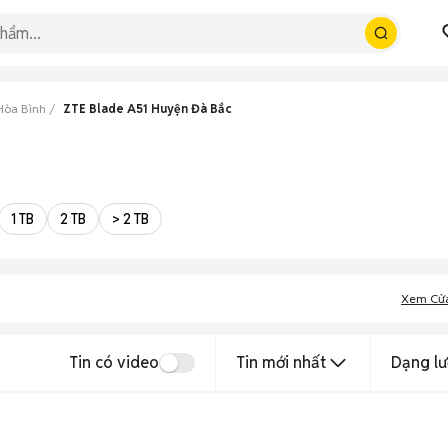
Hòa Bình
ZTE Blade A51 Huyện Đà Bắc
1 TB
2 TB
> 2 TB
Xem Cử
Tin có video
Tin mới nhất
Dạng lư