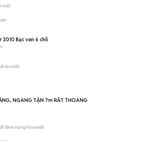
i
mới)
bán
 2010 Bạc van 6 chỗ
n
hới An
mới)
 TẦNG, NGANG TẬN 7m RẤT THOÁNG
(
P. Bình Hưng Hòa
mới)