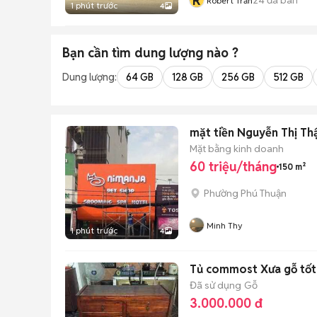
R
Robert Trần
1 phút trước
4
Bạn cần tìm
dung lượng
nào ?
Dung lượng:
64 GB
128 GB
256 GB
512 GB
mặt tiền Nguyễn Thị Th
Mặt bằng kinh doanh
60 triệu/tháng
150 m²
Phường Phú Thuận
Minh Thy
1 phút trước
4
Tủ commost Xưa gỗ tốt
Đã sử dụng
Gỗ
3.000.000 đ