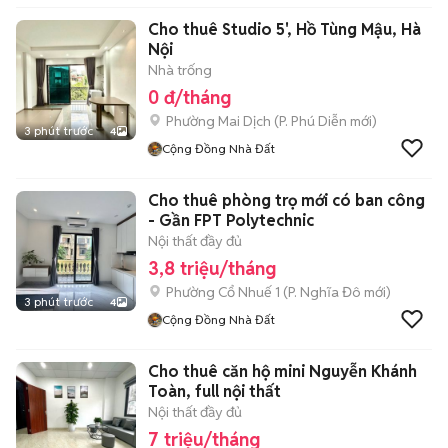
Cho thuê Studio 5', Hồ Tùng Mậu, Hà
Nội
Nhà trống
0 đ/tháng
Phường Mai Dịch
(
P. Phú Diễn
mới)
3 phút trước
4
Cộng Đồng Nhà Đất
Cho thuê phòng trọ mới có ban công
- Gần FPT Polytechnic
Nội thất đầy đủ
3,8 triệu/tháng
Phường Cổ Nhuế 1
(
P. Nghĩa Đô
mới)
3 phút trước
4
Cộng Đồng Nhà Đất
Cho thuê căn hộ mini Nguyễn Khánh
Toàn, full nội thất
Nội thất đầy đủ
7 triệu/tháng