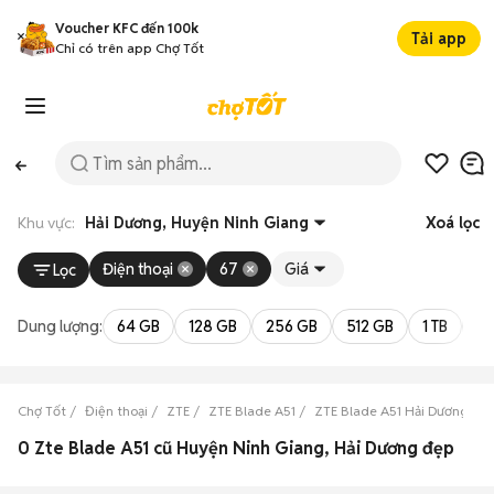
Voucher KFC đến 100k
Tải app
Chỉ có trên app Chợ Tốt
Khu vực:
Hải Dương, Huyện Ninh Giang
Xoá lọc
Điện thoại
67
Giá
Lọc
Dung lượng:
64 GB
128 GB
256 GB
512 GB
1 TB
2 
Chợ Tốt
Điện thoại
ZTE
ZTE Blade A51
ZTE Blade A51 Hải Dương
0 Zte Blade A51 cũ Huyện Ninh Giang, Hải Dương đẹp