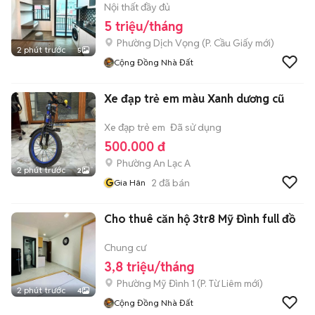
Nội thất đầy đủ
5 triệu/tháng
Phường Dịch Vọng
(
P. Cầu Giấy
mới)
2 phút trước
5
Cộng Đồng Nhà Đất
Xe đạp trẻ em màu Xanh dương cũ
Xe đạp trẻ em
Đã sử dụng
500.000 đ
Phường An Lạc A
2 phút trước
2
G
2
đã bán
Gia Hân
Cho thuê căn hộ 3tr8 Mỹ Đình full đồ
Chung cư
3,8 triệu/tháng
Phường Mỹ Đình 1
(
P. Từ Liêm
mới)
2 phút trước
4
Cộng Đồng Nhà Đất