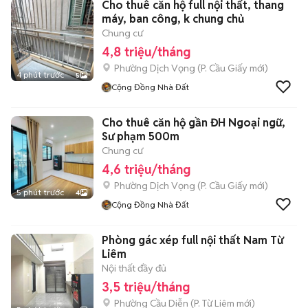
Cho thuê căn hộ full nội thất, thang
máy, ban công, k chung chủ
Chung cư
4,8 triệu/tháng
Phường Dịch Vọng
(
P. Cầu Giấy
mới)
4 phút trước
5
Cộng Đồng Nhà Đất
Cho thuê căn hộ gần ĐH Ngoại ngữ,
Sư phạm 500m
Chung cư
4,6 triệu/tháng
Phường Dịch Vọng
(
P. Cầu Giấy
mới)
5 phút trước
4
Cộng Đồng Nhà Đất
Phòng gác xép full nội thất Nam Từ
Liêm
Nội thất đầy đủ
3,5 triệu/tháng
Phường Cầu Diễn
(
P. Từ Liêm
mới)