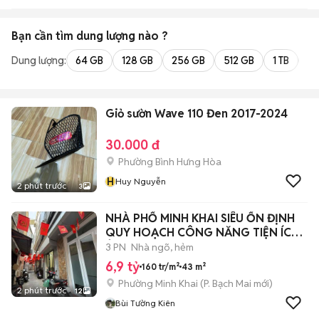
Bạn cần tìm
dung lượng
nào ?
Dung lượng:
64 GB
128 GB
256 GB
512 GB
1 TB
2 
Giỏ sườn Wave 110 Đen 2017-2024
30.000 đ
Phường Bình Hưng Hòa
H
Huy Nguyễn
2 phút trước
3
NHÀ PHỐ MINH KHAI SIÊU ỔN ĐỊNH
QUY HOẠCH CÔNG NĂNG TIỆN ÍCH
Ở NGAY.
3 PN
Nhà ngõ, hẻm
6,9 tỷ
160 tr/m²
43 m²
Phường Minh Khai
(
P. Bạch Mai
mới)
2 phút trước
12
Bùi Tường Kiên