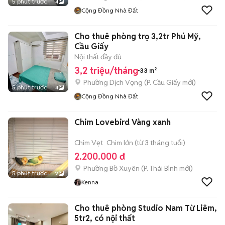
5 phút trước
4
Cộng Đồng Nhà Đất
Cho thuê phòng trọ 3,2tr Phú Mỹ,
Cầu Giấy
Nội thất đầy đủ
3,2 triệu/tháng
33 m²
Phường Dịch Vọng
(
P. Cầu Giấy
mới)
5 phút trước
4
Cộng Đồng Nhà Đất
Chim Lovebird Vàng xanh
Chim Vẹt
Chim lớn (từ 3 tháng tuổi)
2.200.000 đ
Phường Bồ Xuyên
(
P. Thái Bình
mới)
5 phút trước
2
Kenna
Cho thuê phòng Studio Nam Từ Liêm,
5tr2, có nội thất