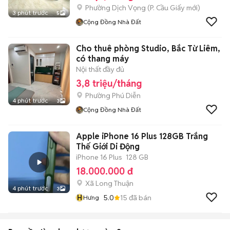
Phường Dịch Vọng
(
P. Cầu Giấy
mới)
3 phút trước
5
Cộng Đồng Nhà Đất
Cho thuê phòng Studio, Bắc Từ Liêm,
có thang máy
Nội thất đầy đủ
3,8 triệu/tháng
Phường Phú Diễn
4 phút trước
3
Cộng Đồng Nhà Đất
Apple iPhone 16 Plus 128GB Trắng
Thế Giới Di Động
iPhone 16 Plus
128 GB
18.000.000 đ
Xã Long Thuận
4 phút trước
3
H
5.0
15
đã bán
Hưng