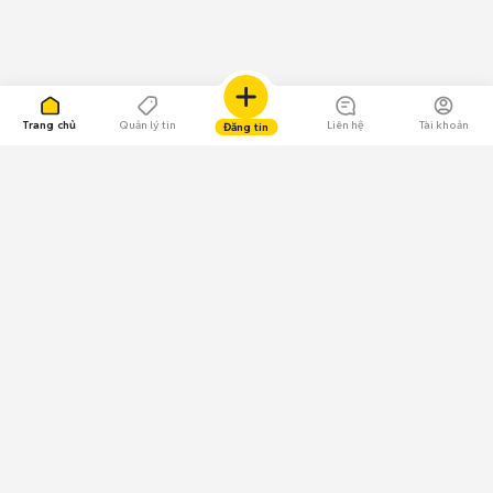
Trang chủ
Quản lý tin
Liên hệ
Tài khoản
Đăng tin
109.000 Bình chọn
Tải ứng dụng Chợ Tốt
Về Chợ Tốt
Quy chế sàn
Chính sách bảo mật
Giải quyết tranh chấp
CÔNG TY TNHH CHỢ TỐT - Người đại diện theo pháp luật:
Nguyễn Trọng Tấn; GPDKKD: 0312120782 do Sở KH & ĐT TP.HCM cấp ngày
11/01/2013;