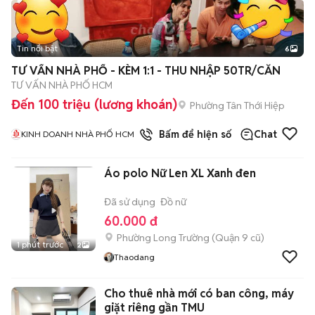
Tin nổi bật
6
+
2
TƯ VẤN NHÀ PHỐ - KÈM 1:1 - THU NHẬP 50TR/CĂN
TƯ VẤN NHÀ PHỐ HCM
Đến 100 triệu (lương khoán)
Phường Tân Thới Hiệp
1
đã bán
Bấm để hiện số
Chat
KINH DOANH NHÀ PHỐ HCM
Áo polo Nữ Len XL Xanh đen
Đã sử dụng
Đồ nữ
60.000 đ
Phường Long Trường (Quận 9 cũ)
1 phút trước
2
Thaodang
Cho thuê nhà mới có ban công, máy
giặt riêng gần TMU