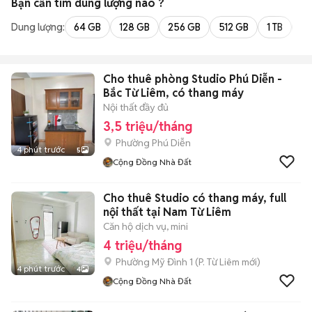
Bạn cần tìm
dung lượng
nào ?
Dung lượng:
64 GB
128 GB
256 GB
512 GB
1 TB
2 
Cho thuê phòng Studio Phú Diễn -
Bắc Từ Liêm, có thang máy
Nội thất đầy đủ
3,5 triệu/tháng
Phường Phú Diễn
4 phút trước
5
Cộng Đồng Nhà Đất
Cho thuê Studio có thang máy, full
nội thất tại Nam Từ Liêm
Căn hộ dịch vụ, mini
4 triệu/tháng
Phường Mỹ Đình 1
(
P. Từ Liêm
mới)
4 phút trước
4
Cộng Đồng Nhà Đất