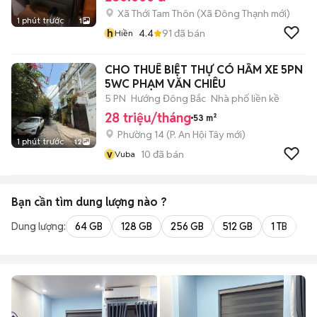
Xã Thới Tam Thôn
(
Xã Đông Thạnh
mới)
1 phút trước
1
h
4.4
91
đã bán
Hiền
CHO THUÊ BIỆT THỰ CÓ HẦM XE 5PN
5WC PHẠM VĂN CHIÊU
5 PN
Hướng Đông Bắc
Nhà phố liền kề
28 triệu/tháng
53 m²
Phường 14
(
P. An Hội Tây
mới)
1 phút trước
12
v
10
đã bán
Vuba
Bạn cần tìm
dung lượng
nào ?
Dung lượng:
64 GB
128 GB
256 GB
512 GB
1 TB
2 