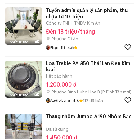
Tuyển admin quản lý sản phẩm, thu
nhập từ 10 Triệu
Công ty TNHH TMDV Kim An
Đến 18 triệu/tháng
Phường Dĩ An
1 phút trước
1
4.8
Phạm Trí
Loa Treble PA 850 Thái Lan Đen Kim
loại
Hết bảo hành
1.200.000 đ
Phường Bình Hưng Hoà B
(
P. Bình Tân
mới)
1 phút trước
6
4.6
112
đã bán
Audio Long
Thang nhôm Jumbo A190 Nhôm Bạc
Đã sử dụng
1.450.000 đ