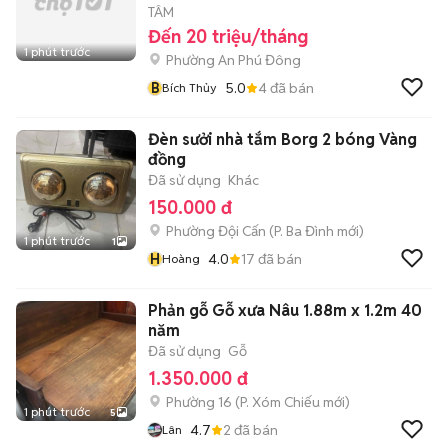
TÂM
Đến 20 triệu/tháng
1 phút trước
Phường An Phú Đông
B
5.0
4
đã bán
Bích Thủy
Đèn sưởi nhà tắm Borg 2 bóng Vàng
đồng
Đã sử dụng
Khác
150.000 đ
Phường Đội Cấn
(
P. Ba Đình
mới)
1 phút trước
1
H
4.0
17
đã bán
Hoàng
Phản gỗ Gỗ xưa Nâu 1.88m x 1.2m 40
năm
Đã sử dụng
Gỗ
1.350.000 đ
Phường 16
(
P. Xóm Chiếu
mới)
1 phút trước
5
4.7
2
đã bán
Lân