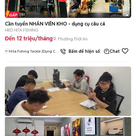
Tin nổi bật
2
Cần tuyển NHÂN VIÊN KHO - dụng cụ câu cá
HKD HITA FISHING
Đến 12 triệu/tháng
Phường Thới An
Bấm để hiện số
Chat
Hita Fishing Tackle (Dụng Cụ
Câu Cá Hita)