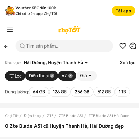
Voucher KFC đến 100k
Tải app
Chỉ có trên app Chợ Tốt
Khu vực:
Hải Dương, Huyện Thanh Hà
Xoá lọc
Điện thoại
67
Giá
Lọc
Dung lượng:
64 GB
128 GB
256 GB
512 GB
1 TB
2 
Chợ Tốt
Điện thoại
ZTE
ZTE Blade A51
ZTE Blade A51 Hải Dương
0 Zte Blade A51 cũ Huyện Thanh Hà, Hải Dương đẹp