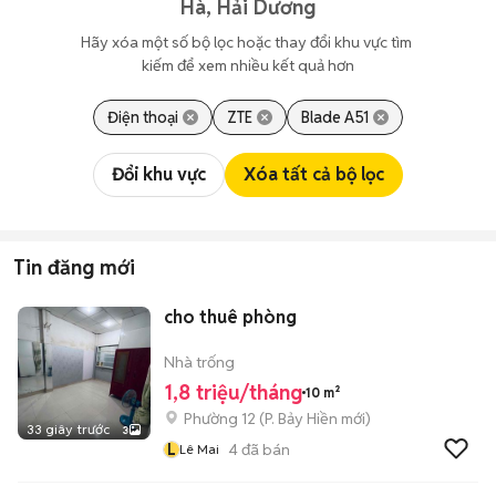
Hà, Hải Dương
Hãy xóa một số bộ lọc hoặc thay đổi khu vực tìm 
kiếm để xem nhiều kết quả hơn
Điện thoại
ZTE
Blade A51
Đổi khu vực
Xóa tất cả bộ lọc
Tin đăng mới
cho thuê phòng
Nhà trống
1,8 triệu/tháng
10 m²
Phường 12
(
P. Bảy Hiền
mới)
33 giây trước
3
L
4
đã bán
Lê Mai