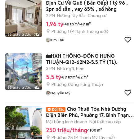
Định Cư Về Quê ( Bán Gấp) 1 tỷ 96 ,
2pn sổ sẵn , vay 65% , sổ hồng
2 PN
Hướng Tây Bắc
Chung cư
1,96 tỷ
40 tr/m²
49 m²
Phường 1
(
P. Hạnh Thông
mới)
35 giây trước
7
Kim Thư
🏡HXH THÔNG-ĐÔNG HƯNG
THUẬN-Q12-62M2-5.5 TỶ (TL).
3 PN
Nhà ngõ, hẻm
5,5 tỷ
89 tr/m²
62 m²
Phường Đông Hưng Thuận
35 giây trước
4
Nguyễn Mỹ
Cho Thuê Tòa Nhà Đường
Điện Biên Phủ, Phường 17, Bình Thạnh,
DT: 8x20m
Mặt bằng kinh doanh
Nội thất cao cấp
250 triệu/tháng
1100 m²
Phường 25
(
P. Thạnh Mỹ Tây
mới)