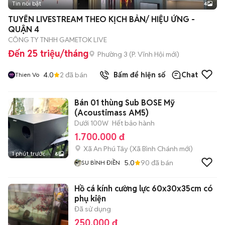
Tin nổi bật
4
TUYỂN LIVESTREAM THEO KỊCH BẢN/ HIỆU ỨNG -
QUẬN 4
CÔNG TY TNHH GAMETOK LIVE
Đến 25 triệu/tháng
Phường 3
(
P. Vĩnh Hội
mới)
4.0
2
đã bán
Bấm để hiện số
Chat
Thien Vo
Bán 01 thùng Sub BOSE Mỹ
(Acoustimass AM5)
Dưới 100W
Hết bảo hành
1.700.000 đ
Xã An Phú Tây
(
Xã Bình Chánh
mới)
1 phút trước
6
5.0
90
đã bán
SU BÌNH ĐIỀN
Hồ cá kính cường lực 60x30x35cm có
phụ kiện
Đã sử dụng
250.000 đ