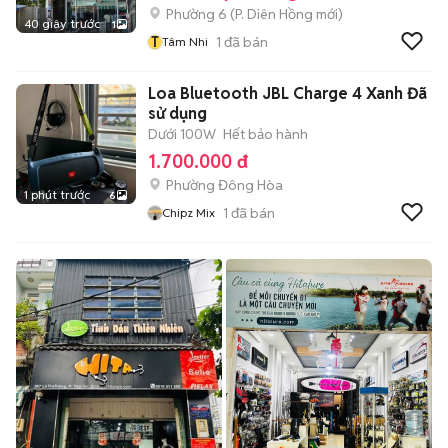
Phường 6
(
P. Diên Hồng
mới)
40 giây trước
1
T
1
đã bán
Tâm Nhi
Loa Bluetooth JBL Charge 4 Xanh Đã
sử dụng
Dưới 100W
Hết bảo hành
1.700.000 đ
Phường Đông Hòa
1 phút trước
6
1
đã bán
Chipz Mix