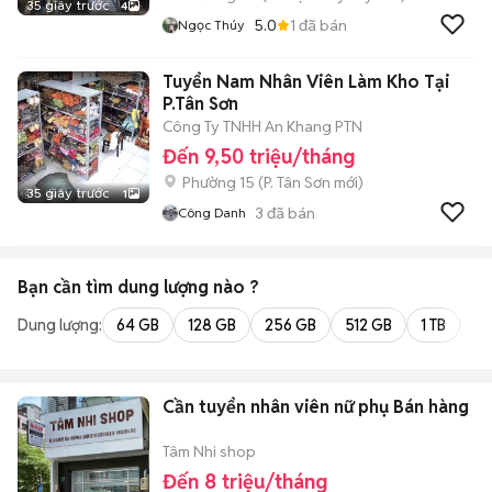
35 giây trước
4
5.0
1
đã bán
Ngọc Thúy
Tuyển Nam Nhân Viên Làm Kho Tại
P.Tân Sơn
Công Ty TNHH An Khang PTN
Đến 9,50 triệu/tháng
Phường 15
(
P. Tân Sơn
mới)
35 giây trước
1
3
đã bán
Công Danh
Bạn cần tìm
dung lượng
nào ?
Dung lượng:
64 GB
128 GB
256 GB
512 GB
1 TB
2 
Cần tuyển nhân viên nữ phụ Bán hàng
Tâm Nhi shop
Đến 8 triệu/tháng