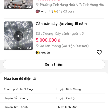
Phường Bình Hưng Hoà A
(
P. Bình Hưng Hòa
m
1 phút trước
6
4.3
842
đã bán
Hung
Cần bán cây lộc vừng 15 năm
Đã sử dụng
Cây cảnh ngoài trời
5.000.000 đ
Xã Tân Phong
(
Xã Hiệp Đức
mới)
1 phút trước
1
N
Nguyên
Xem thêm
Mua bán đồ điện tử
Thành phố Hải Dương
Huyện Bình Giang
Huyện Cẩm Giàng
Huyện Gia Lộc
Huyện Kim Thành
Thị xã Kinh Môn