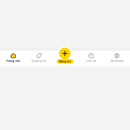
Trang chủ
Quản lý tin
Liên hệ
Tài khoản
Đăng tin
109.000 Bình chọn
Tải ứng dụng Chợ Tốt