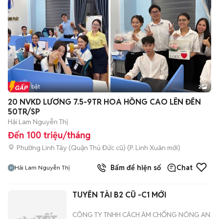
Tin nổi bật
2
20 NVKD LƯƠNG 7.5-9TR HOA HỒNG CAO LÊN ĐẾN
50TR/SP
Hải Lam Nguyễn Thị
Đến 100 triệu/tháng
Phường Linh Tây (Quận Thủ Đức cũ)
(
P. Linh Xuân
mới)
Bấm để hiện số
Chat
Hải Lam Nguyễn Thị
TUYỂN TÀI B2 CŨ -C1 MỚI
CÔNG TY TNHH CÁCH ÂM CHỐNG NÓNG AN