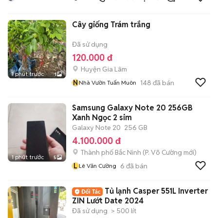
TPHCM
Cây giống Trám trắng
Đã sử dụng
120.000 đ
Huyện Gia Lâm
1 phút trước
1
N
148
đã bán
Nhà Vườn Tuấn Muôn
Samsung Galaxy Note 20 256GB
Xanh Ngọc 2 sim
Galaxy Note 20
256 GB
4.100.000 đ
Thành phố Bắc Ninh
(
P. Võ Cường
mới)
1 phút trước
5
L
6
đã bán
Lê Văn Cường
Tủ lạnh Casper 551L Inverter
ZIN Lướt Date 2024
Đã sử dụng
> 500 lít