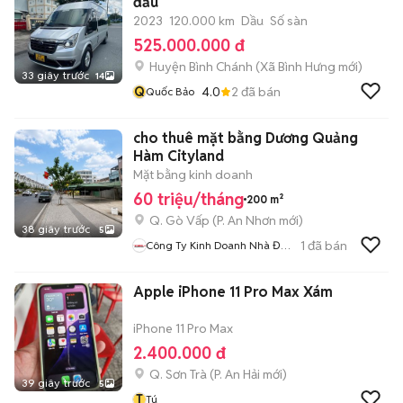
đầu
2023
120.000 km
Dầu
Số sàn
525.000.000 đ
Huyện Bình Chánh
(
Xã Bình Hưng
mới)
33 giây trước
14
Q
4.0
2
đã bán
Quốc Bảo
cho thuê mặt bằng Dương Quảng
Hàm Cityland
Mặt bằng kinh doanh
60 triệu/tháng
200 m²
Q. Gò Vấp
(
P. An Nhơn
mới)
38 giây trước
5
1
đã bán
Công Ty Kinh Doanh Nhà Đất
Tp HCM
Apple iPhone 11 Pro Max Xám
iPhone 11 Pro Max
2.400.000 đ
Q. Sơn Trà
(
P. An Hải
mới)
39 giây trước
5
T
Tú