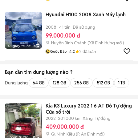
Hyundai H100 2008 Xanh Máy lạnh
2008
< 1 tấn
Đã sử dụng
99.000.000 đ
Huyện Bình Chánh
(
Xã Bình Hưng
mới)
43 giây trước
5
Q
4.0
2
đã bán
Quốc Bảo
Bạn cần tìm
dung lượng
nào ?
Dung lượng:
64 GB
128 GB
256 GB
512 GB
1 TB
2 
Kia K3 Luxury 2022 1.6 AT Đỏ Tự động
Cứa sổ trời
2022
201.000 km
Xăng
Tự động
409.000.000 đ
Q. Ninh Kiều
(
P. An Bình
mới)
1 phút trước
15