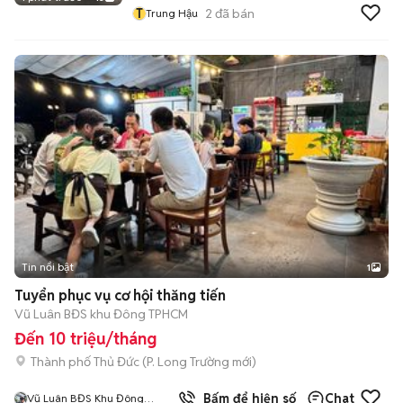
T
2
đã bán
Trung Hậu
Tin nổi bật
1
Tuyển phục vụ cơ hội thăng tiến
Vũ Luân BĐS khu Đông TPHCM
Đến 10 triệu/tháng
Thành phố Thủ Đức
(
P. Long Trường
mới)
6
đã bán
Bấm để hiện số
Chat
Vũ Luân BĐS Khu Đông