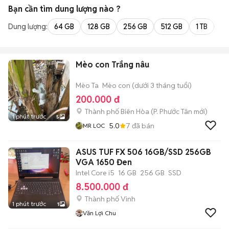
Bạn cần tìm
dung lượng
nào ?
Dung lượng:
64 GB
128 GB
256 GB
512 GB
1 TB
2 
Mèo con Trắng nâu
Mèo Ta
Mèo con (dưới 3 tháng tuổi)
200.000 đ
Thành phố Biên Hòa
(
P. Phước Tân
mới)
1 phút trước
5
5.0
7
đã bán
MR LOC
ASUS TUF FX 506 16GB/SSD 256GB
VGA 1650 Đen
Intel Core i5
16 GB
256 GB
SSD
8.500.000 đ
Thành phố Vinh
1 phút trước
1
Văn Lợi Chu