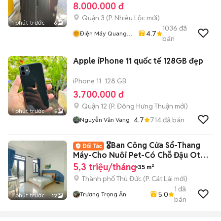
8.000.000 đ
Quận 3
(
P. Nhiêu Lộc
mới)
1 phút trước
6
1036
đã
4.7
Điện Máy Quang
bán
Phát
Apple iPhone 11 quốc tế 128GB đẹp
iPhone 11
128 GB
3.700.000 đ
Quận 12
(
P. Đông Hưng Thuận
mới)
1 phút trước
5
4.7
714
đã bán
Nguyễn Văn Vang
🎖Ban Công Cửa Sổ-Thang
Máy-Cho Nuôi Pet-Có Chỗ Đậu Oto
Công Viên
5,3 triệu/tháng
35 m²
Thành phố Thủ Đức
(
P. Cát Lái
mới)
1
đã
5.0
Trương Trọng Ân
1 phút trước
12
bán
Hifriendz