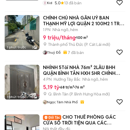
5.0
13
đã bán
Kid
CHÍNH CHỦ NHÀ GẦN UỶ BAN
THẠNH MỸ LỢI QUẬN 2 100M2 1 TRỆT
1 LỬNG 9TR
1 PN
Nhà ngõ, hẻm
9 triệu/tháng
100 m²
Thành phố Thủ Đức
(
P. Cát Lái
mới)
1 phút trước
3
7
đã bán
Thuỷ Đỗ
NHỈNH 5Tỏi NHÀ 76m² 2LẦU BHH
QUẬN BÌNH TÂN HXH SHR CHÍNH
CHỦ
4 PN
Hướng Tây Bắc
Nhà ngõ, hẻm
5,19 tỷ
68 tr/m²
76 m²
Q. Bình Tân
(
P. Bình Hưng Hòa
mới)
1 phút trước
12
Ngọc Tâm Nhà Phố
CHO THUÊ PHÒNG GÁC
CỬA SỔ TRỜI TIỆN QUA CÁC
TRƯỜNG ĐẠI HỌC
Nội thất đầy đủ