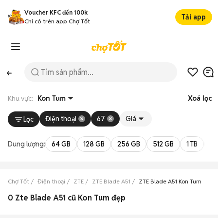
Voucher KFC đến 100k
Tải app
Chỉ có trên app Chợ Tốt
Khu vực:
Kon Tum
Xoá lọc
Điện thoại
67
Giá
Lọc
Dung lượng:
64 GB
128 GB
256 GB
512 GB
1 TB
2 
Chợ Tốt
Điện thoại
ZTE
ZTE Blade A51
ZTE Blade A51 Kon Tum
0 Zte Blade A51 cũ Kon Tum đẹp