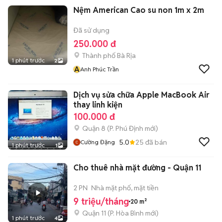
Nệm American Cao su non 1m x 2m
Đã sử dụng
250.000 đ
Thành phố Bà Rịa
1 phút trước
2
A
Anh Phúc Trần
Dịch vụ sửa chữa Apple MacBook Air
thay linh kiện
100.000 đ
Quận 8
(
P. Phú Định
mới)
5.0
25
đã bán
Cường Đặng
1 phút trước
1
Cho thuê nhà mặt đường - Quận 11
2 PN
Nhà mặt phố, mặt tiền
9 triệu/tháng
20 m²
Quận 11
(
P. Hòa Bình
mới)
1 phút trước
4