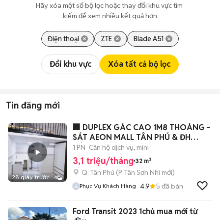
Hãy xóa một số bộ lọc hoặc thay đổi khu vực tìm 
kiếm để xem nhiều kết quả hơn
Điện thoại
ZTE
Blade A51
Đổi khu vực
Xóa tất cả bộ lọc
Tin đăng mới
🏢 DUPLEX GÁC CAO 1M8 THOÁNG -
SÁT AEON MALL TÂN PHÚ & ĐH
CÔNG THƯƠNG
1 PN
Căn hộ dịch vụ, mini
3,1 triệu/tháng
32 m²
Q. Tân Phú
(
P. Tân Sơn Nhì
mới)
28 giây trước
4
4.9
5
đã bán
Phục Vụ Khách Hàng
Ford Transit 2023 1chủ mua mới từ