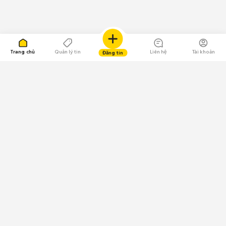
Trang chủ
Quản lý tin
Liên hệ
Tài khoản
Đăng tin
109.000 Bình chọn
Tải ứng dụng Chợ Tốt
Về Chợ Tốt
Quy chế sàn
Chính sách bảo mật
Giải quyết tranh chấp
CÔNG TY TNHH CHỢ TỐT - Người đại diện theo pháp luật:
Nguyễn Trọng Tấn; GPDKKD: 0312120782 do Sở KH & ĐT TP.HCM cấp ngày
11/01/2013;