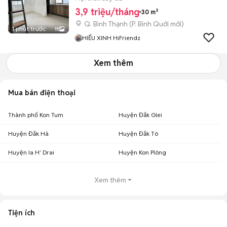
3,9 triệu/tháng
30 m²
Q. Bình Thạnh
(
P. Bình Quới
mới)
1 phút trước
11
HIẾU XINH HiFriendz
Xem thêm
Mua bán điện thoại
Thành phố Kon Tum
Huyện Đắk Glei
Huyện Đắk Hà
Huyện Đắk Tô
Huyện Ia H' Drai
Huyện Kon Plông
Xem thêm
Tiện ích