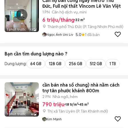
Căn hộ ban công ngay metro Thủ
Đức, Full nội thất Vincom Lê Văn Việt
1 PN
Căn hộ dịch vụ, mini
6 triệu/tháng
32 m²
Thành phố Thủ Đức
(
P. Tăng Nhơn Phú
mới)
1 phút trước
12
5.0
1
đã bán
Ngọc Ánh Uni Liv
Bạn cần tìm
dung lượng
nào ?
Dung lượng:
64 GB
128 GB
256 GB
512 GB
1 TB
2 
cần bán nha sổ chung) nhà nằm cách
trợ tân phước khánh 800m
2 PN
Nhà ngõ, hẻm
790 triệu
18 tr/m²
45 m²
Thị xã Tân Uyên
(
P. Tân Khánh
mới)
1 phút trước
6
Kim Mạnh