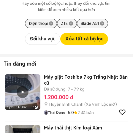
Hãy xóa một số bộ lọc hoặc thay đổi khu vực tìm 
kiếm để xem nhiều kết quả hơn
Điện thoại
ZTE
Blade A51
Đổi khu vực
Xóa tất cả bộ lọc
Tin đăng mới
Máy giặt Toshiba 7kg Trắng Nhật Bản
cũ
Đã sử dụng
7 - 7.9 kg
1.200.000 đ
Huyện Bình Chánh
(
Xã Vĩnh Lộc
mới)
1 phút trước
1
5.0
2
đã bán
Thai Đang
Máy thái thịt Kim loại Xám