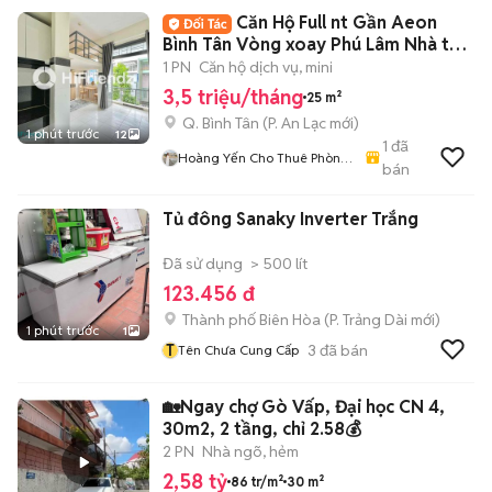
Căn Hộ Full nt Gần Aeon
Bình Tân Vòng xoay Phú Lâm Nhà thờ
PhaoLo
1 PN
Căn hộ dịch vụ, mini
3,5 triệu/tháng
25 m²
Q. Bình Tân
(
P. An Lạc
mới)
1 phút trước
12
1
đã
Hoàng Yến Cho Thuê Phòng
bán
- CHDV TpHCM
Tủ đông Sanaky Inverter Trắng
Đã sử dụng
> 500 lít
123.456 đ
Thành phố Biên Hòa
(
P. Trảng Dài
mới)
1 phút trước
1
T
3
đã bán
Tên Chưa Cung Cấp
🏡Ngay chợ Gò Vấp, Đại học CN 4,
30m2, 2 tầng, chỉ 2.58💰
2 PN
Nhà ngõ, hẻm
2,58 tỷ
86 tr/m²
30 m²