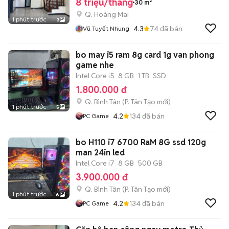
8 triệu/tháng
30 m²
Q. Hoàng Mai
1 phút trước
3
4.3
74
đã bán
Vũ Tuyết Nhung
bo may i5 ram 8g card 1g van phong
game nhe
Intel Core i5
8 GB
1 TB
SSD
1.800.000 đ
Q. Bình Tân
(
P. Tân Tạo
mới)
1 phút trước
5
4.2
134
đã bán
PC Game
bo H110 i7 6700 RaM 8G ssd 120g
man 24in led
Intel Core i7
8 GB
500 GB
3.900.000 đ
Q. Bình Tân
(
P. Tân Tạo
mới)
1 phút trước
6
4.2
134
đã bán
PC Game