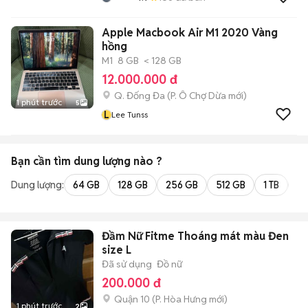
Apple Macbook Air M1 2020 Vàng
hồng
M1
8 GB
< 128 GB
12.000.000 đ
Q. Đống Đa
(
P. Ô Chợ Dừa
mới)
1 phút trước
5
L
Lee Tunss
Bạn cần tìm
dung lượng
nào ?
Dung lượng:
64 GB
128 GB
256 GB
512 GB
1 TB
2 
Đầm Nữ Fitme Thoáng mát màu Đen
size L
Đã sử dụng
Đồ nữ
200.000 đ
Quận 10
(
P. Hòa Hưng
mới)
1 phút trước
2