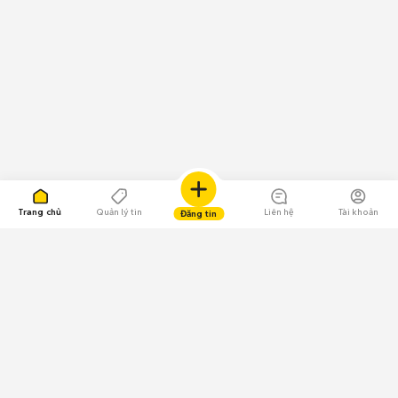
Trang chủ
Quản lý tin
Liên hệ
Tài khoản
Đăng tin
109.000 Bình chọn
Tải ứng dụng Chợ Tốt