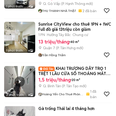
Q. Gò Vấp
(
P. Hạnh Thông
mới)
1 phút trước
4
2
đã bán
THU THANH NHÀ THẬT
Sunrise CityView cho thuê 1PN + 1WC
Full đồ giá 13triệu còn giảm
1 PN
Hướng Tây Bắc
Chung cư
13 triệu/tháng
40 m²
Quận 7
(
P. Tân Hưng
mới)
1 phút trước
6
Trần Hồng Thắm
KHAI TRƯƠNG DÃY TRỌ 1
TRỆT 1 LẦU CỬA SỔ THOÁNG MÁT
MỚI XÂY 100%
1,5 triệu/tháng
20 m²
Q. Bình Tân
(
P. Tân Tạo
mới)
1
đã
Hoàng Yến Cho Thuê Phòng
2 phút trước
8
bán
- CHDV TpHCM
Gà trống Thái lai 4 tháng hơn