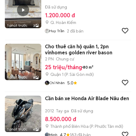
Đã sử dụng
1.200.000 đ
Q. Hoàn Kiếm
1 phút trước
2
2
đã bán
Huy Trần
Cho thuê căn hộ quân 1, 2pn
vinhomes golden river bason
2 PN
Chung cư
25 triệu/tháng
80 m²
Quận 1
(
P. Sài Gòn
mới)
1 phút trước
8
5.0
Chí Nhân
Cần bán xe Honda Air Blade Nâu đen
2012
Tay ga
Đã sử dụng
8.500.000 đ
Thành phố Biên Hòa
(
P. Phước Tân
mới)
1 phút trước
6
4.7
183
đã bán
Minh