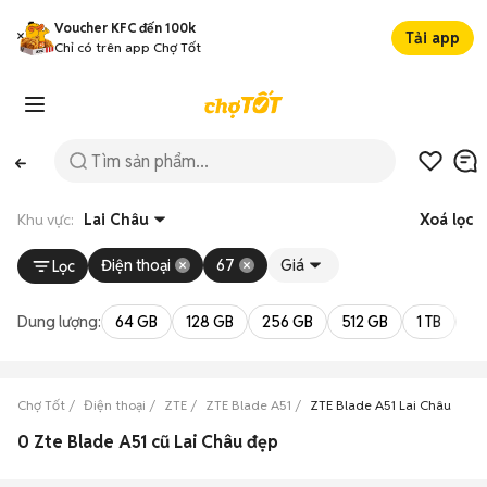
Voucher KFC đến 100k
Tải app
Chỉ có trên app Chợ Tốt
Khu vực:
Lai Châu
Xoá lọc
Điện thoại
67
Giá
Lọc
Dung lượng:
64 GB
128 GB
256 GB
512 GB
1 TB
2 
Chợ Tốt
Điện thoại
ZTE
ZTE Blade A51
ZTE Blade A51 Lai Châu
0 Zte Blade A51 cũ Lai Châu đẹp