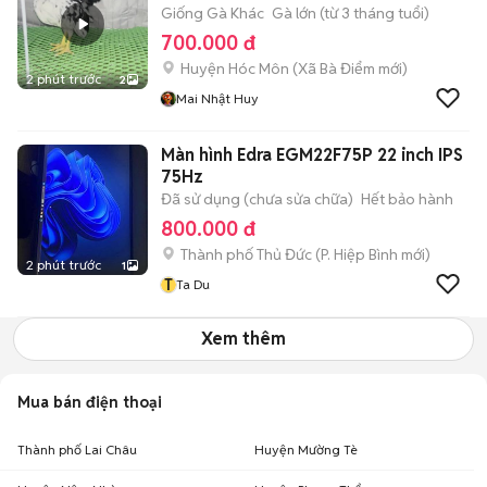
Giống Gà Khác
Gà lớn (từ 3 tháng tuổi)
700.000 đ
Huyện Hóc Môn
(
Xã Bà Điểm
mới)
2 phút trước
2
Mai Nhật Huy
Màn hình Edra EGM22F75P 22 inch IPS
75Hz
Đã sử dụng (chưa sửa chữa)
Hết bảo hành
800.000 đ
Thành phố Thủ Đức
(
P. Hiệp Bình
mới)
2 phút trước
1
T
Ta Du
Xem thêm
Mua bán điện thoại
Thành phố Lai Châu
Huyện Mường Tè