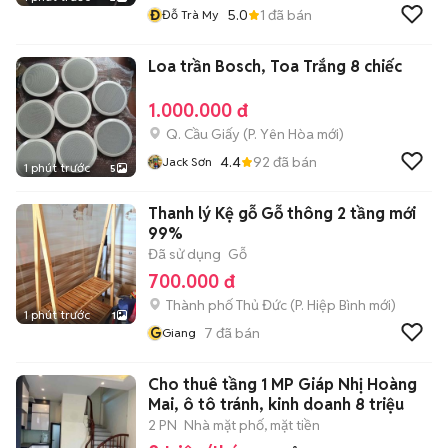
Đ
5.0
1
đã bán
Đỗ Trà My
Loa trần Bosch, Toa Trắng 8 chiếc
1.000.000 đ
Q. Cầu Giấy
(
P. Yên Hòa
mới)
4.4
92
đã bán
Jack Sơn
1 phút trước
5
Thanh lý Kệ gỗ Gỗ thông 2 tầng mới
99%
Đã sử dụng
Gỗ
700.000 đ
Thành phố Thủ Đức
(
P. Hiệp Bình
mới)
1 phút trước
1
G
7
đã bán
Giang
Cho thuê tầng 1 MP Giáp Nhị Hoàng
Mai, ô tô tránh, kinh doanh 8 triệu
2 PN
Nhà mặt phố, mặt tiền