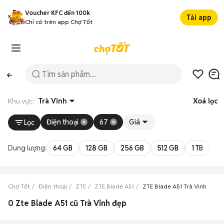
Voucher KFC đến 100k
Tải app
Chỉ có trên app Chợ Tốt
Khu vực:
Trà Vinh
Xoá lọc
Điện thoại
67
Giá
Lọc
Dung lượng:
64 GB
128 GB
256 GB
512 GB
1 TB
2 
Chợ Tốt
Điện thoại
ZTE
ZTE Blade A51
ZTE Blade A51 Trà Vinh
0 Zte Blade A51 cũ Trà Vinh đẹp