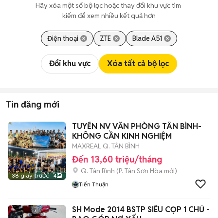
Hãy xóa một số bộ lọc hoặc thay đổi khu vực tìm 
kiếm để xem nhiều kết quả hơn
Điện thoại
ZTE
Blade A51
Đổi khu vực
Xóa tất cả bộ lọc
Tin đăng mới
TUYỂN NV VĂN PHÒNG TÂN BÌNH-
KHÔNG CẦN KINH NGHIỆM
MAXREAL Q. TÂN BÌNH
Đến 13,60 triệu/tháng
Q. Tân Bình
(
P. Tân Sơn Hòa
mới)
38 giây trước
4
Tiến Thuận
SH Mode 2014 BSTP SIÊU CỌP 1 CHỦ -