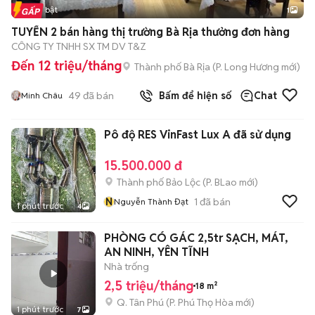
Tin nổi bật
1
TUYỂN 2 bán hàng thị trường Bà Rịa thưởng đơn hàng
CÔNG TY TNHH SX TM DV T&Z
Đến 12 triệu/tháng
Thành phố Bà Rịa
(
P. Long Hương
mới)
49
đã bán
Bấm để hiện số
Chat
Minh Châu
Pô độ RES VinFast Lux A đã sử dụng
15.500.000 đ
Thành phố Bảo Lộc
(
P. BLao
mới)
N
1
đã bán
Nguyễn Thành Đạt
1 phút trước
4
PHÒNG CÓ GÁC 2,5tr SẠCH, MÁT,
AN NINH, YÊN TĨNH
Nhà trống
2,5 triệu/tháng
18 m²
Q. Tân Phú
(
P. Phú Thọ Hòa
mới)
1 phút trước
7