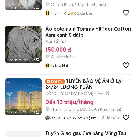
Q. Tân Phú
(
P. Tây Thạnh
mới)
1 phút trước
2
H
4.5
62
đã bán
Huy Lê
Áo polo nam Tommy Hilfiger Cotton
Xám xanh S dài t
Mới
Đồ nam
150.000 đ
Q. Ninh Kiều
1 phút trước
6
H
Hoàng Nhi
TUYỂN BẢO VỆ ĂN Ở LẠI
24/24 LƯƠNG TUẦN
CÔNG TY CP DV BẢO VỆ NAM KỲ
Đến 12 triệu/tháng
Thành phố Thủ Đức
(
P. An Khánh
mới)
1 phút trước
6
3
đã bán
CÔNG TY CP DV BẢO VỆ NAM
KỲ
Tuyển Giao gas Cửa hàng Vũng Tàu