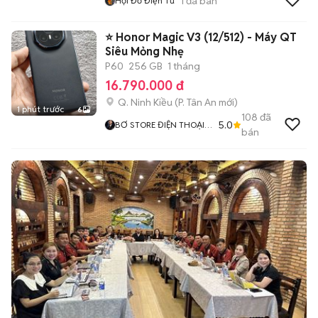
1
đã bán
Hội Đồ Điện Tử
⭐ Honor Magic V3 (12/512) - Máy QT
Siêu Mỏng Nhẹ
P60
256 GB
1 tháng
16.790.000 đ
Q. Ninh Kiều
(
P. Tân An
mới)
1 phút trước
6
108
đã
5.0
BƠ STORE ĐIỆN THOẠI
bán
XÁCH TAY CN CẦN THƠ