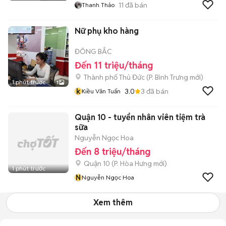
11
đã bán
Thanh Thảo
Nữ phụ kho hàng
ĐÔNG BẮC
Đến 11 triệu/tháng
Thành phố Thủ Đức
(
P. Bình Trưng
mới)
1 phút trước
1
k
3.0
3
đã bán
Kiều Văn Tuấn
Quận 10 - tuyển nhân viên tiệm trà
sữa
Nguyễn Ngọc Hoa
Đến 8 triệu/tháng
Quận 10
(
P. Hòa Hưng
mới)
1 phút trước
N
Nguyễn Ngọc Hoa
Xem thêm