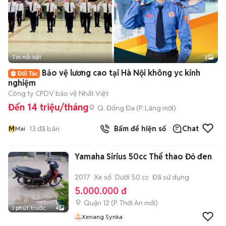
Tin nổi bật
2
Bảo vệ lương cao tại Hà Nội không yc kinh
nghiệm
Công ty CPDV bảo vệ Nhất Việt
Đến 14 triệu/tháng
Q. Đống Đa
(
P. Láng
mới)
M
13
đã bán
Bấm để hiện số
Chat
Mai
Yamaha Sirius 50cc Thể thao Đỏ đen
2017
Xe số
Dưới 50 cc
Đã sử dụng
5.000.000 đ
Quận 12
(
P. Thới An
mới)
1 phút trước
4
Xenang Synka