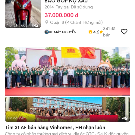
BAO GÓP NỢ XẤU
2014
Tay ga
Đã sử dụng
37.000.000 đ
Quận 8
(
P. Chánh Hưng
mới)
1 phút trước
10
341
đã
4.6
XE MÁY NGUYỄN
bán
MINH SƠN
Tin nổi bật
6
+
2
Tìm 31 AE bán hàng Vinhomes, HH nhận luôn
Công ty cổ phần thương mại dịch vụ địa ốc QTC - Đại lý độc quyền