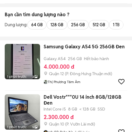
Bạn cần tìm
dung lượng
nào ?
Dung lượng:
64 GB
128 GB
256 GB
512 GB
1 TB
2 
Samsung Galaxy A54 5G 256GB Đen
Galaxy A54
256 GB
Hết bảo hành
4.000.000 đ
Quận 12
(
P. Đông Hưng Thuận
mới)
1 phút trước
2
Thị Phương Tâm Âm
Dell Vostr***0U 14 inch 8GB/128GB
Đen
Intel Core i5
8 GB
< 128 GB
SSD
2.300.000 đ
Quận 10
(
P. Vườn Lài
mới)
1 phút trước
5