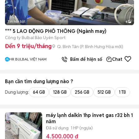
Tin nổi bật
6
+
2
*** 5 LAO ĐỘNG PHỔ THÔNG (Ngành may)
Công ty Bulbal Bảo Uyên Sport
Đến 9 triệu/tháng
Q. Bình Tân
(
P. Bình Hưng Hòa
mới)
Bấm để hiện số
Chat
HR BULBAL VIỆT NAM
Bạn cần tìm
dung lượng
nào ?
Dung lượng:
64 GB
128 GB
256 GB
512 GB
1 TB
2 
máy lạnh daikin 1hp invet gas r32 bh 1
năm
Đã sử dụng
1 HP (ngựa)
4.500.000 đ