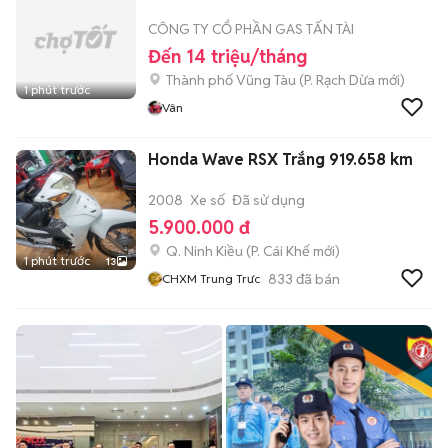
CÔNG TY CỔ PHẦN GAS TẤN TÀI
Đến 14 triệu/tháng
Thành phố Vũng Tàu
(
P. Rạch Dừa
mới)
1 phút trước
Vân
Honda Wave RSX Trắng 919.658 km
2008
Xe số
Đã sử dụng
5.900.000 đ
Q. Ninh Kiều
(
P. Cái Khế
mới)
1 phút trước
13
833
đã bán
CHXM Trung Trưc