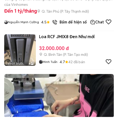
của Vinhomes
Đến 1 tỷ/tháng
Q. Tân Phú
(
P. Tây Thạnh
mới)
4.5
Bấm để hiện số
Chat
Nguyễn Mạnh Cường
Loa RCF JMIX8 Đen Như mới
32.000.000 đ
Q. Bình Tân
(
P. Tân Tạo
mới)
4.7
42
đã bán
Minh Tuấn
1 phút trước
6