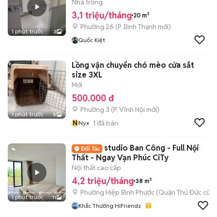
Nhà trống
3,1 triệu/tháng
20 m²
Phường 26
(
P. Bình Thạnh
mới)
1 phút trước
3
Quốc Kiệt
Lồng vận chuyển chó mèo cửa sắt
size 3XL
Mới
500.000 đ
Phường 3
(
P. Vĩnh Hội
mới)
1 phút trước
5
N
1
đã bán
Nyx
studio Ban Công - Full Nội
Thất - Ngay Vạn Phúc CiTy
Nội thất cao cấp
4,2 triệu/tháng
38 m²
Phường Hiệp Bình Phước (Quận Thủ Đức cũ)
1 phút trước
11
Khắc Thường HiFriendz