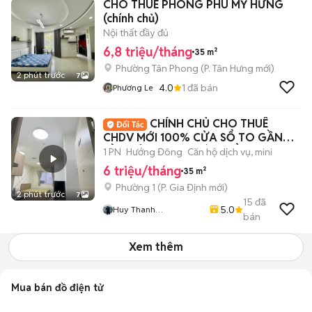
CHO THUÊ PHÒNG PHÚ MỸ HƯNG
(chính chủ)
Nội thất đầy đủ
6,8 triệu/tháng
35 m²
Phường Tân Phong
(
P. Tân Hưng
mới)
2 phút trước
7
4.0
1
đã bán
Phương Le
CHÍNH CHỦ CHO THUÊ
CHDV MỚI 100% CỬA SỔ TO GẦN
CẦU BÔNG, CHỢ BÀ CHIỂU
1 PN
Hướng Đông
Căn hộ dịch vụ, mini
6 triệu/tháng
35 m²
Phường 1
(
P. Gia Định
mới)
2 phút trước
7
15
đã
5.0
Huy Thanh
bán
Apartments - Chuyên
Chung Cư, Căn Hộ Dịch
Xem thêm
Vụ, Phòng Trọ TP.HCM
Mua bán đồ điện tử