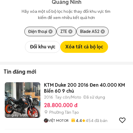
Quảng Ninh
Hãy xóa một số bộ lọc hoặc thay đổi khu vực tìm 
kiếm để xem nhiều kết quả hơn
Điện thoại
ZTE
Blade A52
Đổi khu vực
Xóa tất cả bộ lọc
Tin đăng mới
KTM Duke 200 2016 Đen 40.000 KM
Biển 60 9 chủ
2016
Tay côn/Moto
Đã sử dụng
28.800.000 đ
Phường Tân Tạo
21 giây trước
9
4.4
454
đã bán
VIỆT MOTOR