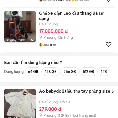
Ghế xe điện Leo cầu thang đã sử
dụng
Đã sử dụng
17.000.000 đ
Phường Tân Hưng
41 giây trước
1
L
Lieu Tran
Bạn cần tìm
dung lượng
nào ?
Dung lượng:
64 GB
128 GB
256 GB
512 GB
1 TB
2 
Áo babydoll tiểu thư tay phồng size S
Đã sử dụng
Đồ nữ
279.000 đ
Phường 11
(
P. Bình Lợi Trung
mới)
1 phút trước