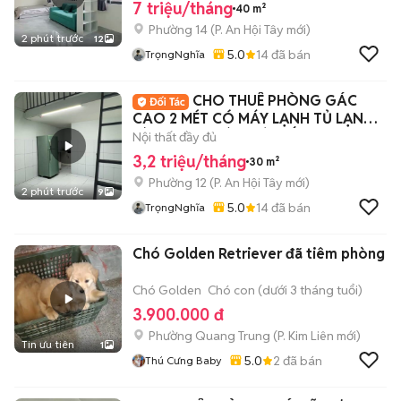
7 triệu/tháng
40 m²
Phường 14
(
P. An Hội Tây
mới)
2 phút trước
12
5.0
14
đã bán
TrọngNghĩa
CHO THUÊ PHÒNG GÁC
CAO 2 MÉT CÓ MÁY LẠNH TỦ LẠNH
BÙI QUANG LÀ - GÒ VẤP
Nội thất đầy đủ
3,2 triệu/tháng
30 m²
Phường 12
(
P. An Hội Tây
mới)
2 phút trước
9
5.0
14
đã bán
TrọngNghĩa
Chó Golden Retriever đã tiêm phòng
Chó Golden
Chó con (dưới 3 tháng tuổi)
3.900.000 đ
Phường Quang Trung
(
P. Kim Liên
mới)
Tin ưu tiên
1
5.0
2
đã bán
Thú Cưng Baby