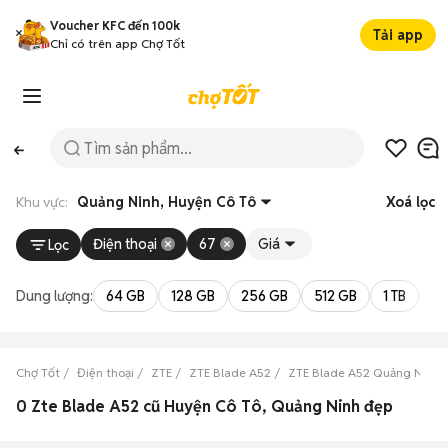
Voucher KFC đến 100k
Tải app
Chỉ có trên app Chợ Tốt
Khu vực:
Quảng Ninh, Huyện Cô Tô
Xoá lọc
Điện thoại
67
Giá
Lọc
Dung lượng:
64 GB
128 GB
256 GB
512 GB
1 TB
2 
Chợ Tốt
Điện thoại
ZTE
ZTE Blade A52
ZTE Blade A52 Quảng Ninh
0 Zte Blade A52 cũ Huyện Cô Tô, Quảng Ninh đẹp