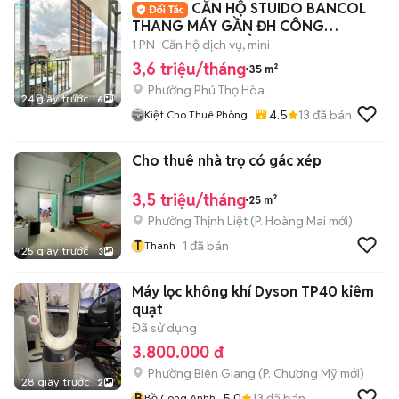
CĂN HỘ STUIDO BANCOL
THANG MÁY GẦN ĐH CÔNG
THƯƠNG CAO ĐẲNG GTVT AEON
1 PN
Căn hộ dịch vụ, mini
3,6 triệu/tháng
35 m²
Phường Phú Thọ Hòa
24 giây trước
6
4.5
13
đã bán
Kiệt Cho Thuê Phòng
Cho thuê nhà trọ có gác xép
3,5 triệu/tháng
25 m²
Phường Thịnh Liệt
(
P. Hoàng Mai
mới)
T
1
đã bán
Thanh
25 giây trước
3
Máy lọc không khí Dyson TP40 kiêm
quạt
Đã sử dụng
3.800.000 đ
Phường Biên Giang
(
P. Chương Mỹ
mới)
28 giây trước
2
B
5.0
13
đã bán
Bồ Cong Anhh