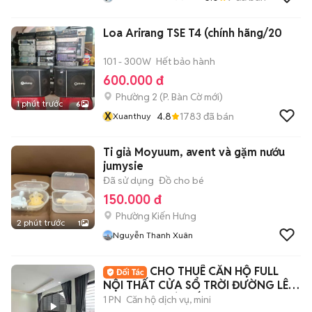
Loa Arirang TSE T4 (chính hãng/20
101 - 300W
Hết bảo hành
600.000 đ
Phường 2
(
P. Bàn Cờ
mới)
1 phút trước
6
X
4.8
1783
đã bán
Xuanthuy
Ti giả Moyuum, avent và gặm nướu
jumysie
Đã sử dụng
Đồ cho bé
150.000 đ
Phường Kiến Hưng
2 phút trước
1
Nguyễn Thanh Xuân
CHO THUÊ CĂN HỘ FULL
NỘI THẤT CỬA SỔ TRỜI ĐƯỜNG LÊ
VĂN THỌ - GÒ VẤP
1 PN
Căn hộ dịch vụ, mini