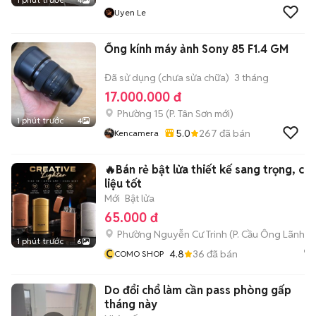
4
Uyen Le
Ống kính máy ảnh Sony 85 F1.4 GM
Đã sử dụng (chưa sửa chữa)
3 tháng
17.000.000 đ
Phường 15
(
P. Tân Sơn
mới)
1 phút trước
4
5.0
267
đã bán
Kencamera
🔥Bán rẻ bật lửa thiết kế sang trọng, ch
liệu tốt
Mới
Bật lửa
65.000 đ
Phường Nguyễn Cư Trinh
(
P. Cầu Ông Lãnh
mớ
1 phút trước
6
C
4.8
36
đã bán
COMO SHOP
Do đổi chổ làm cần pass phòng gấp
tháng này