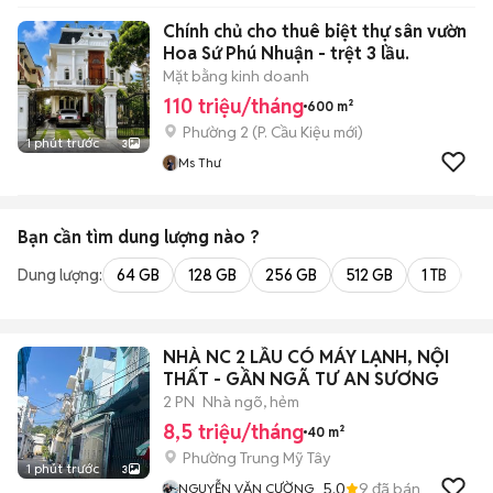
Chính chủ cho thuê biệt thự sân vườn
Hoa Sứ Phú Nhuận - trệt 3 lầu.
Mặt bằng kinh doanh
110 triệu/tháng
600 m²
Phường 2
(
P. Cầu Kiệu
mới)
1 phút trước
3
Ms Thư
Bạn cần tìm
dung lượng
nào ?
Dung lượng:
64 GB
128 GB
256 GB
512 GB
1 TB
2 
NHÀ NC 2 LẦU CÓ MÁY LẠNH, NỘI
THẤT - GẦN NGÃ TƯ AN SƯƠNG
2 PN
Nhà ngõ, hẻm
8,5 triệu/tháng
40 m²
Phường Trung Mỹ Tây
1 phút trước
3
5.0
9
đã bán
NGUYỄN VĂN CƯỜNG