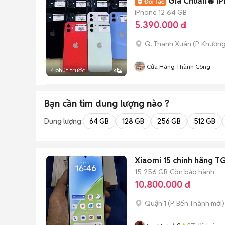
Gi
iPhone 12
64 GB
5.390.000 đ
Q. Thanh Xuân
(
P. Khươn
Cửa Hàng Thành Công
4 phút trước
4
Mobile - 87 Cự Lộc
Bạn cần tìm
dung lượng
nào ?
Dung lượng:
64 GB
128 GB
256 GB
512 GB
Xiaomi 15 chính hãng TG
15
256 GB
Còn bảo hành
10.800.000 đ
Quận 1
(
P. Bến Thành
mới)