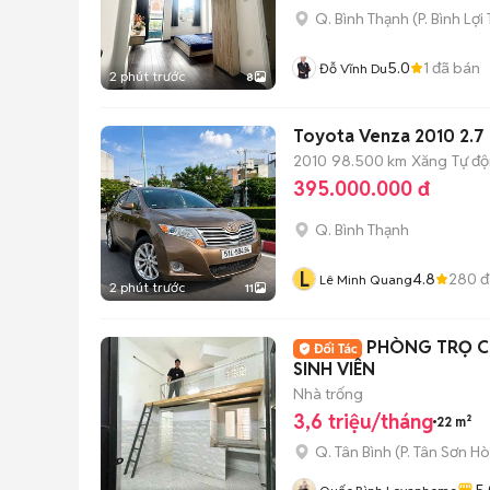
Q. Bình Thạnh
(
P. Bình Lợi
5.0
1
đã bán
Đỗ Vĩnh Du
2 phút trước
8
Toyota Venza 2010 2.7 b
2010
98.500 km
Xăng
Tự đ
395.000.000 đ
Q. Bình Thạnh
L
4.8
280
đ
Lê Minh Quang
2 phút trước
11
PHÒNG TRỌ C
SINH VIÊN
Nhà trống
3,6 triệu/tháng
22 m²
Q. Tân Bình
(
P. Tân Sơn Ho
5.