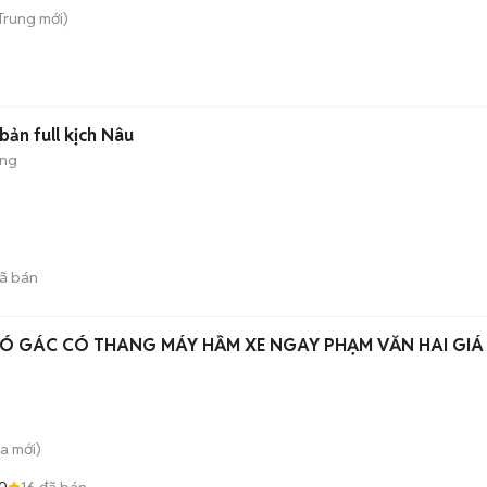
 Trung
mới)
ản full kịch Nâu
ộng
ã bán
Ó GÁC CÓ THANG MÁY HẦM XE NGAY PHẠM VĂN HAI GIÁ
̀a
mới)
0
16
đã bán