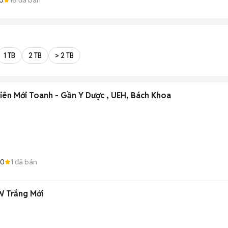
1 TB
2 TB
> 2 TB
iên Mới Toanh - Gần Y Dược , UEH, Bách Khoa
.0
1
đã bán
 Trắng Mới