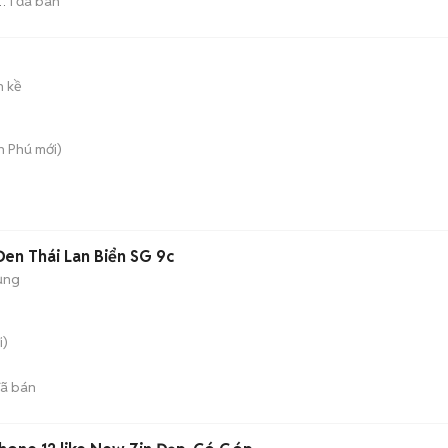
1
đã bán
n kề
An Phú
mới)
en Thái Lan Biển SG 9c
ụng
i)
ã bán