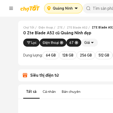
Quảng Ninh
Chợ Tốt
Điện thoại
ZTE
ZTE Blade A52
ZTE Blade A5
0 Zte Blade A52 cũ Quảng Ninh đẹp
Lọc
Điện thoại
67
Giá
Dung lượng:
64 GB
128 GB
256 GB
512 GB
Siêu thị điện tử
Tất cả
Cá nhân
Bán chuyên