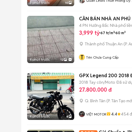
Quân Lewis Thuê Phòng Uy
3 phút trước
10
Tín
CẦN BÁN NHÀ AN PHÚ
4 PN
Hướng Bắc
Nhà phố liề
3,999 tỷ
67 tr/m²
60 m²
Thành phố Thuận An
(
P. 
T
Tên Chưa Cung Cấp
4 phút trước
12
GPX Legend 200 2018 Đ
2018
Tay côn/Moto
Đã sử d
27.800.000 đ
Q. Bình Tân
(
P. Tân Tạo
mớ
4.4
454
đ
VIỆT MOTOR
4 phút trước
8