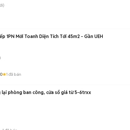
i)
p 1PN Mới Toanh Diện Tích Tới 45m2 - Gần UEH
)
.0
1
đã bán
lại phòng ban công, cửa sổ giá từ 5-6trxx