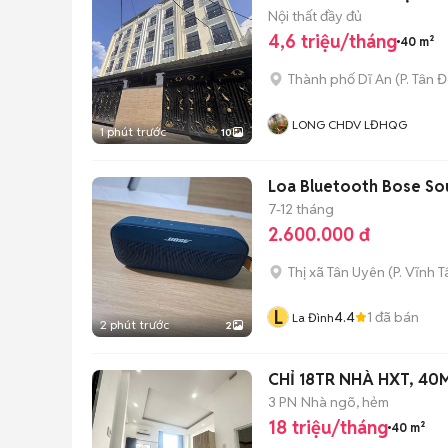
Nội thất đầy đủ
4,6 triệu/tháng
40 m²
Thành phố Dĩ An
(
P. Tân 
LONG CHDV LĐHQG
1 phút trước
10
Loa Bluetooth Bose Soun
7-12 tháng
2.600.000 đ
Thị xã Tân Uyên
(
P. Vĩnh T
L
4.4
1
đã bán
La Đình
2 phút trước
2
CHỈ 18TR NHÀ H
3 PN
Nhà ngõ, hẻm
18 triệu/tháng
40 m²