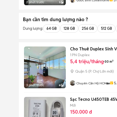
Quốc Bình Lovanhome
2 phút trước
5
Bạn cần tìm
dung lượng
nào ?
Dung lượng:
64 GB
128 GB
256 GB
512 GB
Cho Thuê Duplex Sinh V
1 PN
Duplex
5,4 triệu/tháng
30 m²
Quận 5
(
P. Chợ Lớn
mới)
5
Chuyên Căn Hộ HCM🏡
3 phút trước
8
Sạc Tecno U450TEB 45W
Mới
150.000 đ