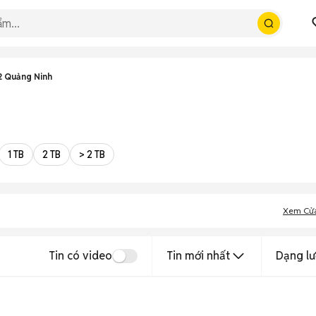
2 Quảng Ninh
1 TB
2 TB
> 2 TB
Xem Cử
Tin có video
Tin mới nhất
Dạng lư