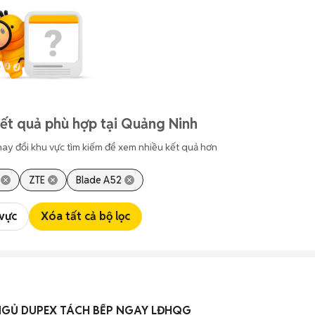
ết quả phù hợp tại Quảng Ninh
hay đổi khu vực tìm kiếm để xem nhiều kết quả hơn
ZTE
Blade A52
 vực
Xóa tất cả bộ lọc
HO THUÊ CĂN HỘ 1P NGỦ DUPEX TÁCH BẾP NGAY LĐHQG