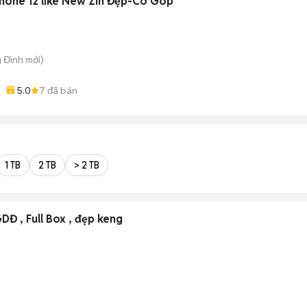
á Chuẩn🔥 iPhone 12 like New Zin Đẹp-Có Góp
g Đình
mới)
5.0
7
đã bán
1 TB
2 TB
> 2 TB
DĐ , Full Box , đẹp keng