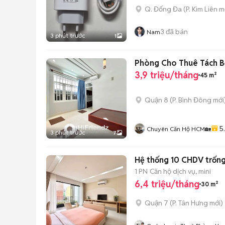
Q. Đống Đa
(
P. Kim Liên
mớ
3
đã bán
Nam
3 phút trước
1
Phòng Cho Thuê Tách Bế
3,9 triệu/tháng
45 m²
Quận 8
(
P. Bình Đông
mới
5
Chuyên Căn Hộ HCM🏡
3 phút trước
7
Hệ thống 10 CHDV trống 
1 PN
Căn hộ dịch vụ, mini
6,4 triệu/tháng
30 m²
Quận 7
(
P. Tân Hưng
mới)