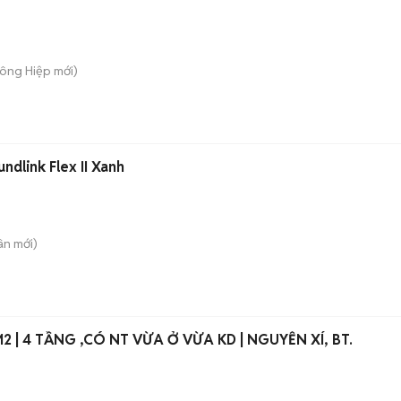
Đông Hiệp
mới)
dlink Flex II Xanh
ân
mới)
XT, 40M2 | 4 TẦNG ,CÓ NT VỪA Ở VỪA KD | NGUYỄN XÍ, BT.