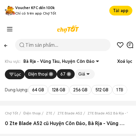
Voucher KFC đến 100k
Tải app
Chỉ có trên app Chợ Tốt
Khu vực:
Bà Rịa - Vũng Tàu, Huyện Côn Đảo
Xoá lọc
Điện thoại
67
Giá
Lọc
Dung lượng:
64 GB
128 GB
256 GB
512 GB
1 TB
2 
Chợ Tốt
Điện thoại
ZTE
ZTE Blade A52
ZTE Blade A52 Bà Rịa - Vũng
0 Zte Blade A52 cũ Huyện Côn Đảo, Bà Rịa - Vũng Tàu đẹp