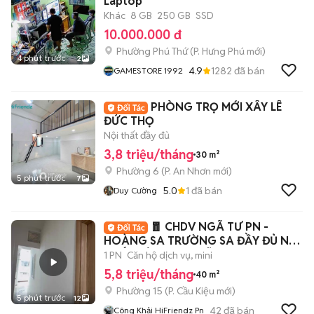
Laptop
Khác
8 GB
250 GB
SSD
10.000.000 đ
Phường Phú Thứ
(
P. Hưng Phú
mới)
4 phút trước
2
4.9
1282
đã bán
GAMESTORE 1992
PHÒNG TRỌ MỚI XÂY LÊ
ĐỨC THỌ
Nội thất đầy đủ
3,8 triệu/tháng
30 m²
Phường 6
(
P. An Nhơn
mới)
5 phút trước
7
5.0
1
đã bán
Duy Cường
🧧 CHDV NGÃ TƯ PN -
HOÀNG SA TRƯỜNG SA ĐẦY ĐỦ NỘI
THẤT SIÊU RỘNG RÃI
1 PN
Căn hộ dịch vụ, mini
5,8 triệu/tháng
40 m²
Phường 15
(
P. Cầu Kiệu
mới)
5 phút trước
12
42
đã bán
Công Khải HiFriendz Pn