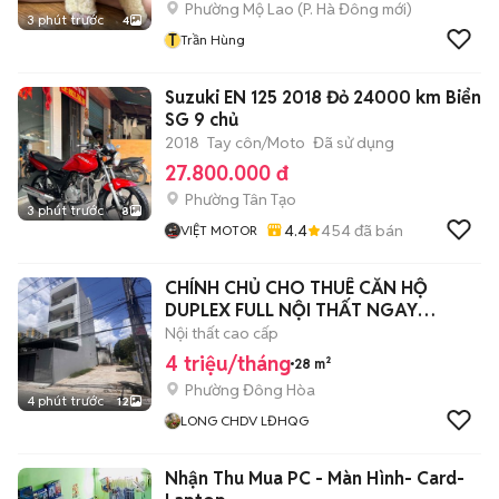
Phường Mộ Lao
(
P. Hà Đông
mới)
3 phút trước
4
T
Trần Hùng
Suzuki EN 125 2018 Đỏ 24000 km Biển
SG 9 chủ
2018
Tay côn/Moto
Đã sử dụng
27.800.000 đ
Phường Tân Tạo
3 phút trước
8
4.4
454
đã bán
VIỆT MOTOR
CHÍNH CHỦ CHO THUÊ CĂN HỘ
DUPLEX FULL NỘI THẤT NGAY
LĐHQG + GO DĨ AN
Nội thất cao cấp
4 triệu/tháng
28 m²
Phường Đông Hòa
4 phút trước
12
LONG CHDV LĐHQG
Nhận Thu Mua PC - Màn Hình- Card-