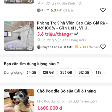
2 phút trước
4
Phường 2
(
P. Gia Định
mới)
5.0
41
đã bán
Như Ý
Phòng Trọ Sinh Viên Cao Cấp Giá Rẻ -
Mới 100% - Gần UeH , VHU ,
3,6 triệu/tháng
28 m²
Phường 6
(
P. Bình Đông
mới)
5.0
1
đã bán
Chuyên Căn Hộ HCM🏡
2 phút trước
11
Bạn cần tìm
dung lượng
nào ?
Dung lượng:
64 GB
128 GB
256 GB
512 GB
1 TB
2 
Chó Poodle Bò sữa Cái 6 tháng
Chó Poodle
Chó nhỏ (dưới 1 năm tuổi)
1.600.000 đ