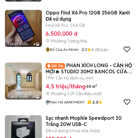
Oppo Find X6 Pro 12GB 256GB Xanh
Đã sử dụng
Find X6 Pro
256 GB
6.500.000 đ
Phường Tương Mai
7 phút trước
6
B
3.0
8
đã bán
Bố Của An Nhiên
PHAN XÍCH LONG - CĂN HỘ
MỚI🔥 STUDIO 30M2 BANCOL CỬA
SỔ - FULL NT 100%
1 PN
Căn hộ dịch vụ, mini
4,5 triệu/tháng
30 m²
Phường 2
(
P. Cầu Kiệu
mới)
7 phút trước
12
4.8
Tâm Hồ APARTMENT
Sạc nhanh Mophie Speedport 20
Trắng 20W USB-C
Đã sử dụng (chưa sửa chữa)