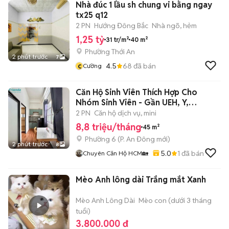
Nhà đúc 1 lầu sh chung vi bằng ngay
tx25 q12
2 PN
Hướng Đông Bắc
Nhà ngõ, hẻm
1,25 tỷ
31 tr/m²
40 m²
Phường Thới An
2 phút trước
7
c
4.5
68
đã bán
Cường
Căn Hộ Sinh Viên Thích Hợp Cho
Nhóm Sinh Viên - Gần UEH, Y,
SGU,KHTN
2 PN
Căn hộ dịch vụ, mini
8,8 triệu/tháng
45 m²
Phường 6
(
P. An Đông
mới)
2 phút trước
8
5.0
1
đã bán
Chuyên Căn Hộ HCM🏡
Mèo Anh lông dài Trắng mắt Xanh
Mèo Anh Lông Dài
Mèo con (dưới 3 tháng
tuổi)
3.800.000 đ