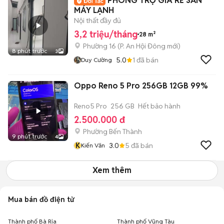
PHÒNG TRỌ GIÁ RẺ SẴN
MÁY LẠNH
Nội thất đầy đủ
3,2 triệu/tháng
28 m²
Phường 16
(
P. An Hội Đông
mới)
8 phút trước
3
5.0
1
đã bán
Duy Cường
Oppo Reno 5 Pro 256GB 12GB 99%
Reno5 Pro
256 GB
Hết bảo hành
2.500.000 đ
Phường Bến Thành
9 phút trước
4
K
3.0
5
đã bán
Kiến Văn
Xem thêm
Mua bán đồ điện tử
Thành phố Bà Rịa
Thành phố Vũng Tàu