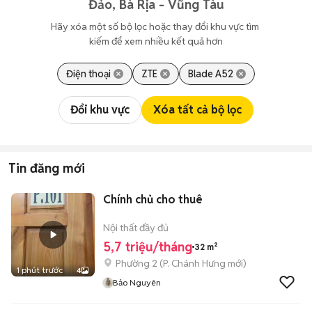
Đảo, Bà Rịa - Vũng Tàu
Hãy xóa một số bộ lọc hoặc thay đổi khu vực tìm 
kiếm để xem nhiều kết quả hơn
Điện thoại
ZTE
Blade A52
Đổi khu vực
Xóa tất cả bộ lọc
Tin đăng mới
Chính chủ cho thuê
Nội thất đầy đủ
5,7 triệu/tháng
32 m²
Phường 2
(
P. Chánh Hưng
mới)
1 phút trước
4
Bảo Nguyên