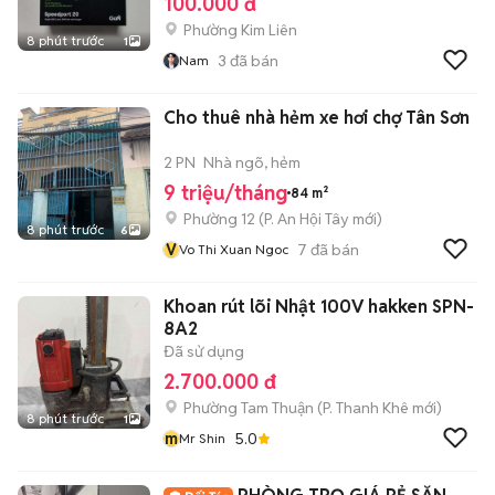
100.000 đ
Phường Kim Liên
8 phút trước
1
3
đã bán
Nam
Cho thuê nhà hẻm xe hơi chợ Tân Sơn
2 PN
Nhà ngõ, hẻm
9 triệu/tháng
84 m²
Phường 12
(
P. An Hội Tây
mới)
8 phút trước
6
V
7
đã bán
Vo Thi Xuan Ngoc
Khoan rút lõi Nhật 100V hakken SPN-
8A2
Đã sử dụng
2.700.000 đ
Phường Tam Thuận
(
P. Thanh Khê
mới)
8 phút trước
1
m
5.0
Mr Shin