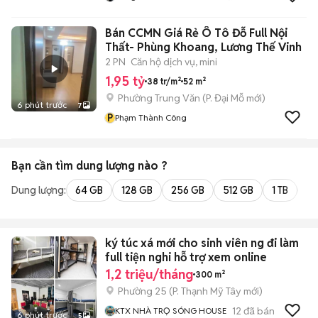
Bán CCMN Giá Rẻ Ô Tô Đỗ Full Nội
Thất- Phùng Khoang, Lương Thế Vinh
2 PN
Căn hộ dịch vụ, mini
1,95 tỷ
38 tr/m²
52 m²
Phường Trung Văn
(
P. Đại Mỗ
mới)
6 phút trước
7
P
Phạm Thành Công
Bạn cần tìm
dung lượng
nào ?
Dung lượng:
64 GB
128 GB
256 GB
512 GB
1 TB
2 
ký túc xá mới cho sinh viên ng đi làm
full tiện nghi hỗ trợ xem online
1,2 triệu/tháng
300 m²
Phường 25
(
P. Thạnh Mỹ Tây
mới)
12
đã bán
KTX NHÀ TRỌ SÓNG HOUSE
6 phút trước
5