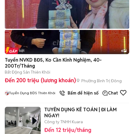
Tin nổi bật
6
+
2
Tuyển NVKD BĐS, Ko Cần Kinh Nghiệm, 40-
200Tr/Tháng
Bất Động Sản Thiên Khôi
Đến 200 triệu (lương khoán)
Phường Bình Trị Đông
Bấm để hiện số
Chat
Tuyển Dụng BĐS Thiên Khôi
TUYỂN DỤNG KẾ TOÁN | ĐI LÀM
NGAY!
Công ty TNHH Kuara
Đến 12 triệu/tháng