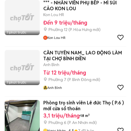
*** - NHÂN VIÊN PHỤ BẾP - MÌ SỦI
CẢO KON LOU
Kon Lou HR
Đến 9 triệu/tháng
Phường 12
(
P. Hòa Hưng
mới)
1 phút trước
Kon Lou HR
CẦN TUYỂN NAM_ LAO ĐỘNG LÀM
TẠI CHỢ BÌNH ĐIỀN
Anh Bình
Từ 12 triệu/tháng
Phường 7
(
P. Bình Đông
mới)
1 phút trước
A
Anh Bình
Phòng trọ sinh viên Lê đức Thọ ( P.6 )
mới cửa sổ thoán
3,1 triệu/tháng
18 m²
Phường 6
(
P. An Nhơn
mới)
4.5
7
đã bán
Ngọc Nhân