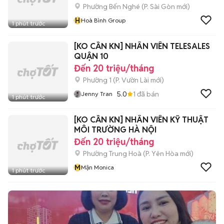
Phường Bến Nghé
(
P. Sài Gòn
mới)
H
Hoà Bình Group
1 phút trước
[KO CẦN KN] NHÂN VIÊN TELESALES
QUẬN 10
Đến 20 triệu/tháng
Phường 1
(
P. Vườn Lài
mới)
5.0
1
đã bán
Jenny Tran
1 phút trước
[KO CẦN KN] NHÂN VIÊN KỸ THUẬT
MÔI TRƯỜNG HÀ NỘI
Đến 20 triệu/tháng
Phường Trung Hoà
(
P. Yên Hòa
mới)
M
Mận Monica
1 phút trước