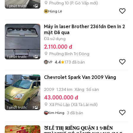
Phường 10
(
P. Gò Vấp
mới)
1 phút trước
1
H
Hùng Lê
Máy in laser Brother 2361dn Đen In 2
mặt Đã qua
Đã sử dụng
2.110.000 đ
Phường Bình Trị Đông
1 phút trước
1
4.4
173
đã bán
VP
Chevrolet Spark Van 2009 Vàng
2009
1.234 km
Xăng
Số sàn
43.000.000 đ
Xã Phú Lập
(
Xã Tà Lài
mới)
1 phút trước
7
3
đã bán
Kim Hùng
🍑𝐋Ê 𝐓𝐇Ị 𝐑𝐈Ê𝐍𝐆 𝐐𝐔Ậ𝐍 𝟏 ✨𝐁Ế𝐍