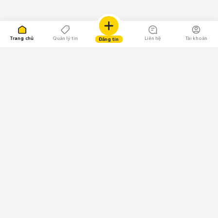
Trang chủ
Quản lý tin
Liên hệ
Tài khoản
Đăng tin
109.000 Bình chọn
Tải ứng dụng Chợ Tốt
Về Chợ Tốt
Quy chế sàn
Chính sách bảo mật
Giải quyết tranh chấp
CÔNG TY TNHH CHỢ TỐT - Người đại diện theo pháp luật:
Nguyễn Trọng Tấn; GPDKKD: 0312120782 do Sở KH & ĐT TP.HCM cấp ngày
11/01/2013;
GPMXH: 185/GP-BTTTT do Bộ Thông tin và Truyền thông
cấp ngày 09/07/2024 - Chịu trách nhiệm