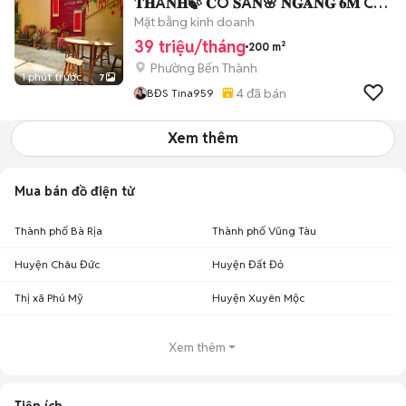
𝐓𝐇À𝐍𝐇🍃 𝐂Ó 𝐒Â𝐍🌸 𝐍𝐆𝐀𝐍𝐆 𝟔𝐌 Cho
thuê Nhà có sân
Mặt bằng kinh doanh
39 triệu/tháng
200 m²
Phường Bến Thành
1 phút trước
7
4
đã bán
BĐS Tina959
Xem thêm
Mua bán đồ điện tử
Thành phố Bà Rịa
Thành phố Vũng Tàu
Huyện Châu Đức
Huyện Đất Đỏ
Thị xã Phú Mỹ
Huyện Xuyên Mộc
Xem thêm