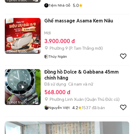
4
5.0
Tiệm Nhà Gỗ
Ghế massage Asama Kem Nâu
Mới
3.900.000 đ
Phường 9
(
P. Tam Thắng
mới)
1 phút trước
1
Thúy Ngân
Đồng hồ Dolce & Gabbana 45mm
chính hãng
Đã sử dụng
Cả nam và nữ
568.000 đ
Phường Linh Xuân (Quận Thủ Đức cũ)
1 phút trước
6
4.2
1537
đã bán
Nguyễn Việt