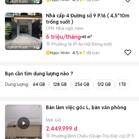
1 phút trước
6
Nhà cấp 4 Đường số 9 P.16 ( 4,5*10m
trống suốt )
1 PN
Nhà ngõ, hẻm
6 triệu/tháng
45 m²
Phường 16
(
P. An Hội Đông
mới)
1 phút trước
6
4.5
7
đã bán
Ngọc Nhân
Bạn cần tìm
dung lượng
nào ?
Dung lượng:
64 GB
128 GB
256 GB
512 GB
1 TB
2 
Bàn làm việc góc L, bàn văn phòng
Mới
Gỗ
2.449.999 đ
Phường Bình Chiểu (Quận Thủ Đức cũ)
(
P. Ta
1 phút trước