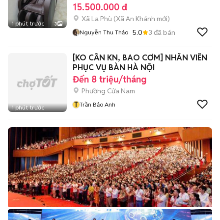
15.500.000 đ
Xã La Phù
(
Xã An Khánh
mới)
1 phút trước
3
5.0
3
đã bán
Nguyễn Thu Thảo
[KO CẦN KN, BAO CƠM] NHÂN VIÊN
PHỤC VỤ BÀN HÀ NỘI
Đến 8 triệu/tháng
Phường Cửa Nam
T
Trần Bảo Anh
1 phút trước