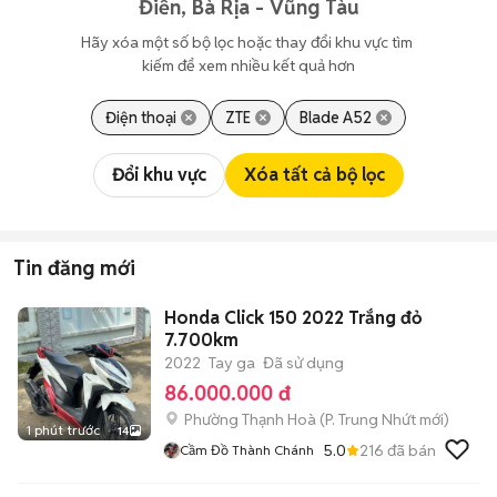
Điền, Bà Rịa - Vũng Tàu
Hãy xóa một số bộ lọc hoặc thay đổi khu vực tìm 
kiếm để xem nhiều kết quả hơn
Điện thoại
ZTE
Blade A52
Đổi khu vực
Xóa tất cả bộ lọc
Tin đăng mới
Honda Click 150 2022 Trắng đỏ
7.700km
2022
Tay ga
Đã sử dụng
86.000.000 đ
Phường Thạnh Hoà
(
P. Trung Nhứt
mới)
1 phút trước
14
5.0
216
đã bán
Cầm Đồ Thành Chánh