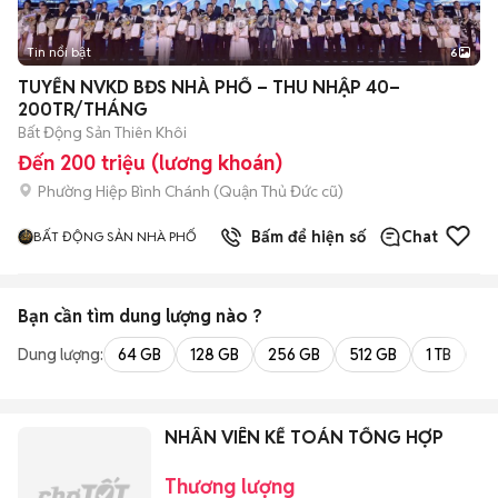
Tin nổi bật
6
+
2
TUYỂN NVKD BĐS NHÀ PHỐ – THU NHẬP 40–
200TR/THÁNG
Bất Động Sản Thiên Khôi
Đến 200 triệu (lương khoán)
Phường Hiệp Bình Chánh (Quận Thủ Đức cũ)
Bấm để hiện số
Chat
BẤT ĐỘNG SẢN NHÀ PHỐ
Bạn cần tìm
dung lượng
nào ?
Dung lượng:
64 GB
128 GB
256 GB
512 GB
1 TB
2 
NHÂN VIÊN KẾ TOÁN TỔNG HỢP
Thương lượng