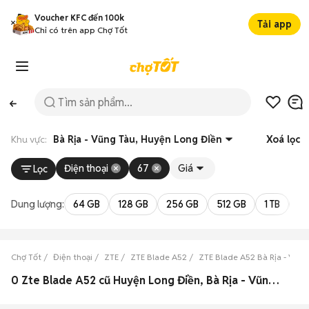
Voucher KFC đến 100k
Tải app
Chỉ có trên app Chợ Tốt
Khu vực:
Bà Rịa - Vũng Tàu, Huyện Long Điền
Xoá lọc
Điện thoại
67
Giá
Lọc
Dung lượng:
64 GB
128 GB
256 GB
512 GB
1 TB
2 
Chợ Tốt
Điện thoại
ZTE
ZTE Blade A52
ZTE Blade A52 Bà Rịa - Vũng
0 Zte Blade A52 cũ Huyện Long Điền, Bà Rịa - Vũng Tàu đẹp