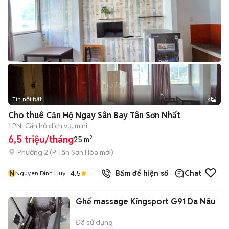
Tin nổi bật
4
Cho thuê Căn Hộ Ngay Sân Bay Tân Sơn Nhất
1 PN
Căn hộ dịch vụ, mini
6,5 triệu/tháng
25 m²
Phường 2
(
P. Tân Sơn Hòa
mới)
N
4.5
Bấm để hiện số
Chat
Nguyen Dinh Huy
Ghế massage Kingsport G91 Da Nâu
Đã sử dụng