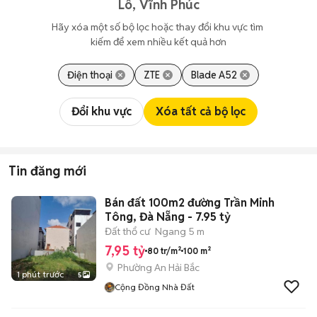
Lô, Vĩnh Phúc
Hãy xóa một số bộ lọc hoặc thay đổi khu vực tìm 
kiếm để xem nhiều kết quả hơn
Điện thoại
ZTE
Blade A52
Đổi khu vực
Xóa tất cả bộ lọc
Tin đăng mới
Bán đất 100m2 đường Trần Minh
Tông, Đà Nẵng - 7.95 tỷ
Đất thổ cư
Ngang 5 m
7,95 tỷ
80 tr/m²
100 m²
Phường An Hải Bắc
1 phút trước
5
Cộng Đồng Nhà Đất