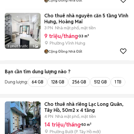
Cộng Đồng Nhà Đất
Cho thuê nhà nguyên căn 5 tầng Vĩnh
Hưng, Hoàng Mai
3 PN
Nhà mặt phố, mặt tiền
9 triệu/tháng
33 m²
Phường Vĩnh Hưng
3 phút trước
5
Cộng Đồng Nhà Đất
Bạn cần tìm
dung lượng
nào ?
Dung lượng:
64 GB
128 GB
256 GB
512 GB
1 TB
2 
Cho thuê nhà riêng Lạc Long Quân,
Tây Hồ, 50m2 x 4 tầng
4 PN
Nhà mặt phố, mặt tiền
14 triệu/tháng
50 m²
Phường Bưởi
(
P. Tây Hồ
mới)