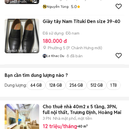
2 phút trước
3
N
5.0
Nguyễn Tùng
Giày tây Nam Tituki Đen size 39-40
Đã sử dụng
Đồ nam
180.000 đ
Phường 5
(
P. Chánh Hưng
mới)
2 phút trước
2
8
đã bán
Le Khac Du
Bạn cần tìm
dung lượng
nào ?
Dung lượng:
64 GB
128 GB
256 GB
512 GB
1 TB
2 
Cho thuê nhà 40m2 x 5 tầng, 3PN,
full nội thất, Trương Định, Hoàng Mai
3 PN
Nhà mặt phố, mặt tiền
12 triệu/tháng
40 m²