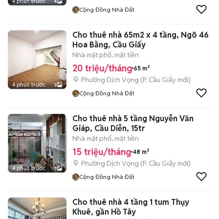
4 phút trước
4
Cộng Đồng Nhà Đất
Cho thuê nhà 65m2 x 4 tầng, Ngõ 46
Hoa Bằng, Cầu Giấy
Nhà mặt phố, mặt tiền
20 triệu/tháng
65 m²
Phường Dịch Vọng
(
P. Cầu Giấy
mới)
4 phút trước
3
Cộng Đồng Nhà Đất
Cho thuê nhà 5 tầng Nguyễn Văn
Giáp, Cầu Diễn, 15tr
Nhà mặt phố, mặt tiền
15 triệu/tháng
48 m²
Phường Dịch Vọng
(
P. Cầu Giấy
mới)
4 phút trước
3
Cộng Đồng Nhà Đất
Cho thuê nhà 4 tầng 1 tum Thụy
Khuê, gần Hồ Tây