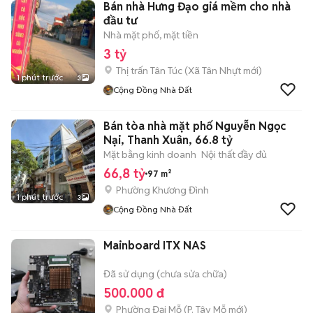
Bán nhà Hưng Đạo giá mềm cho nhà
đầu tư
Nhà mặt phố, mặt tiền
3 tỷ
Thị trấn Tân Túc
(
Xã Tân Nhựt
mới)
1 phút trước
3
Cộng Đồng Nhà Đất
Bán tòa nhà mặt phố Nguyễn Ngọc
Nại, Thanh Xuân, 66.8 tỷ
Mặt bằng kinh doanh
Nội thất đầy đủ
66,8 tỷ
97 m²
Phường Khương Đình
1 phút trước
3
Cộng Đồng Nhà Đất
Mainboard ITX NAS
Đã sử dụng (chưa sửa chữa)
500.000 đ
Phường Đại Mỗ
(
P. Tây Mỗ
mới)