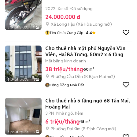
2022
Xe số
Đã sử dụng
24.000.000 đ
Xã Long Hậu
(
Xã Hòa Long
mới)
3 phút trước
11
T
4.4
Tên Chưa Cung Cấp
Cho thuê nhà mặt phố Nguyễn Văn
Viên, Hai Bà Trưng, 50m2 x 6 tầng
Mặt bằng kinh doanh
38 triệu/tháng
50 m²
Phường Cầu Dền
(
P. Bạch Mai
mới)
3 phút trước
5
Cộng Đồng Nhà Đất
Cho thuê nhà 5 tầng ngõ 68 Tân Mai,
Hoàng Mai
3 PN
Nhà ngõ, hẻm
6 triệu/tháng
18 m²
Phường Đại Kim
(
P. Định Công
mới)
3 phút trước
5