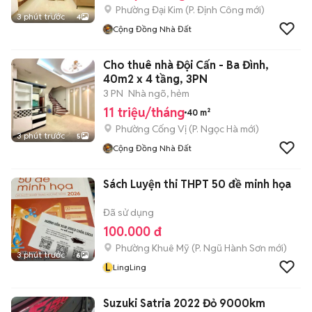
Phường Đại Kim
(
P. Định Công
mới)
3 phút trước
4
Cộng Đồng Nhà Đất
Cho thuê nhà Đội Cấn - Ba Đình,
40m2 x 4 tầng, 3PN
3 PN
Nhà ngõ, hẻm
11 triệu/tháng
40 m²
Phường Cống Vị
(
P. Ngọc Hà
mới)
3 phút trước
5
Cộng Đồng Nhà Đất
Sách Luyện thi THPT 50 đề minh họa
Đã sử dụng
100.000 đ
Phường Khuê Mỹ
(
P. Ngũ Hành Sơn
mới)
3 phút trước
6
L
LingLing
Suzuki Satria 2022 Đỏ 9000km