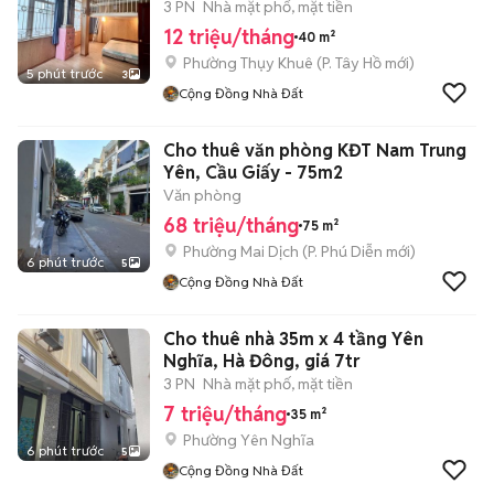
3 PN
Nhà mặt phố, mặt tiền
12 triệu/tháng
40 m²
Phường Thụy Khuê
(
P. Tây Hồ
mới)
5 phút trước
3
Cộng Đồng Nhà Đất
Cho thuê văn phòng KĐT Nam Trung
Yên, Cầu Giấy - 75m2
Văn phòng
68 triệu/tháng
75 m²
Phường Mai Dịch
(
P. Phú Diễn
mới)
6 phút trước
5
Cộng Đồng Nhà Đất
Cho thuê nhà 35m x 4 tầng Yên
Nghĩa, Hà Đông, giá 7tr
3 PN
Nhà mặt phố, mặt tiền
7 triệu/tháng
35 m²
Phường Yên Nghĩa
6 phút trước
5
Cộng Đồng Nhà Đất