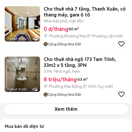
Cho thuê nhà 7 tầng, Thanh Xuân, có
thang máy, gara ô tô
Nhà mặt phố, mặt tiền
0 đ/tháng
50 m²
Phường Khương Mai
(
P. Phương Liệt
mới)
7 phút trước
4
Cộng Đồng Nhà Đất
Cho thuê nhà ngõ 173 Tam Trinh,
33m2 x 5 tầng, 3PN
3 PN
Nhà ngõ, hẻm
8 triệu/tháng
33 m²
Phường Mai Động
(
P. Vĩnh Tuy
mới)
7 phút trước
5
Cộng Đồng Nhà Đất
Xem thêm
Mua bán đồ điện tử