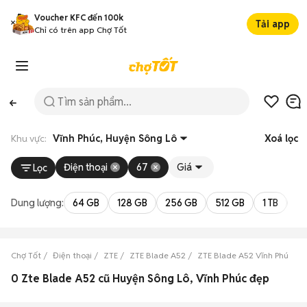
Voucher KFC đến 100k
Tải app
Chỉ có trên app Chợ Tốt
Khu vực:
Vĩnh Phúc, Huyện Sông Lô
Xoá lọc
Điện thoại
67
Giá
Lọc
Dung lượng:
64 GB
128 GB
256 GB
512 GB
1 TB
2 
Chợ Tốt
Điện thoại
ZTE
ZTE Blade A52
ZTE Blade A52 Vĩnh Phúc
0 Zte Blade A52 cũ Huyện Sông Lô, Vĩnh Phúc đẹp